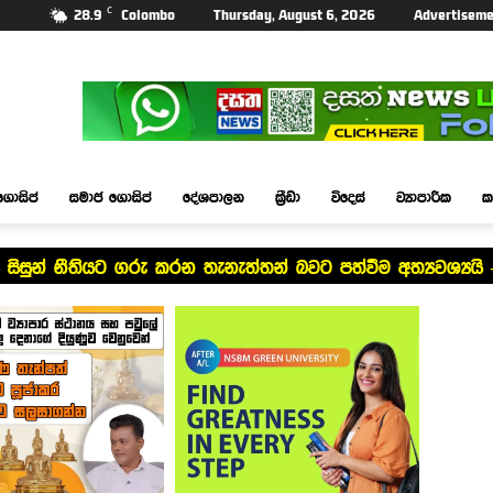
C
28.9
Colombo
Thursday, August 6, 2026
Advertiseme
ගොසිප්
සමාජ ගොසිප්
දේශපාලන
ක්‍රීඩා
විදෙස්
ව්‍යාපාරික
ක
ිසුන් නීතියට ගරු කරන තැනැත්තන් බවට පත්වීම අත්‍යවශ්‍යයි