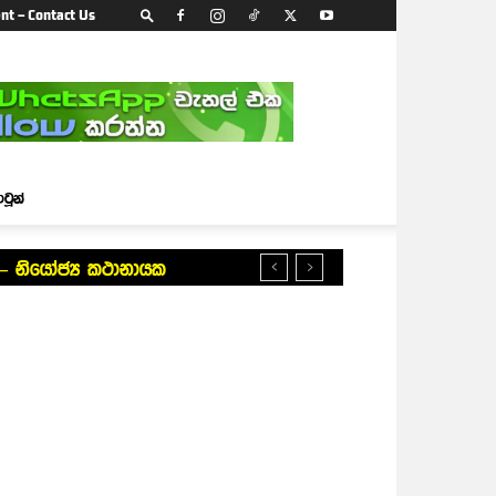
nt – Contact Us
ාටූන්
 – නියෝජ්‍ය කථානායක