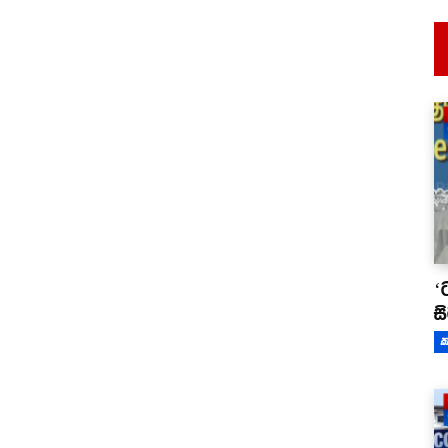
‘
ස
ක