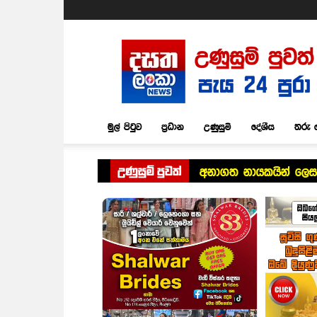
Dasatha
Lanka
News
මුල් පිටුව
ප්‍රධාන
උණුසුම්
දේශීය
තරු 
උණුසුම් පුවත්
අනාගත නායකයින් ලෙස ස