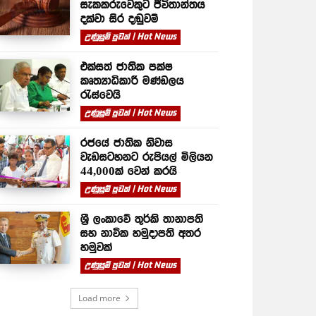
සැකකරුවෙකුට ජීවිතාන්තය
දක්වා සිර දඬුවම්
උණුසුම් පුවත් | Hot News
එක්සත් ජාතික පක්ෂ
කෘත්‍යාධිකාරී මණ්ඩලය
රැස්වෙයි
උණුසුම් පුවත් | Hot News
රජයේ ජාතික නිවාස
වැඩසටහනට රුපියල් මිලියන
44,000ක් වෙන් කරයි
උණුසුම් පුවත් | Hot News
ශ්‍රී ලංකාවේ තුර්කි තානාපති
සහ නාවික හමුදාපති අතර
හමුවක්
උණුසුම් පුවත් | Hot News
Load more