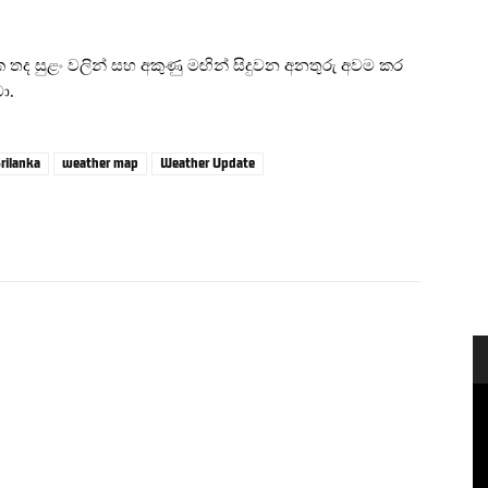
ක තද සුළං වලින් සහ අකුණු මඟින් සිදුවන අනතුරු අවම කර
ා.
rilanka
weather map
Weather Update