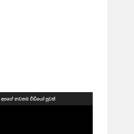
අපගේ නවතම වීඩියෝ පුවත්