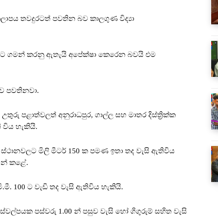
න කලාපය තවදුරටත් පවතින බව කාලගුණ විද්‍යා
් ඉවතට ගමන් කරනු ඇතැයි අපේක්ෂා කෙරෙන බවයි එම
රව පවතිනවා.
ුරු පළාත්වලත් අනුරාධපුර, ගාල්ල සහ මාතර දිස්ත්‍රික්ක
 විය හැකියි.
්ථානවලට මිලි මීටර් 150 ක පමණ ඉතා තද වැසි ඇතිවිය
හන් කළේ.
.මී. 100 ට වැඩි තද වැසි ඇතිවිය හැකියි.
්පයක පස්වරු 1.00 න් පසුව වැසි හෝ ගිගුරුම් සහිත වැසි