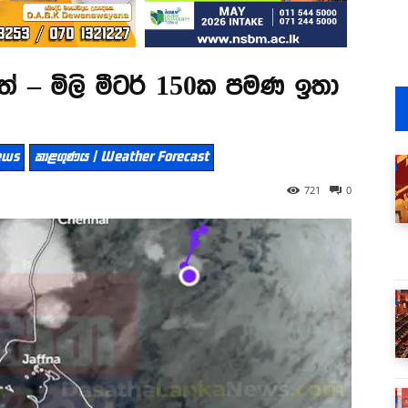
් – මිලි මීටර් 150ක පමණ ඉතා
News
කාළගුණය | Weather Forecast
721
0