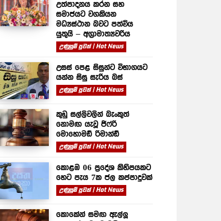
උත්පාදනය කරන සහ
සමාජයට වගකියන
මධ්‍යස්ථාන බවට පත්විය
යුතුයි – අග්‍රාමාත්‍යවරිය
උණුසුම් පුවත් | Hot News
උසස් පෙළ සිසුන්ට විභාගයට
යන්න සිසු සැරිය බස්
උණුසුම් පුවත් | Hot News
කුඩු සල්ලිවලින් බැංකුත්
නොමඟ යැවූ ජිෆ්රි
මොහොමඩ් රිමාන්ඩ්
උණුසුම් පුවත් | Hot News
කොළඹ 06 ප්‍රදේශ කිහිපයකට
හෙට පැය 7ක ජල කප්පාදුවක්
උණුසුම් පුවත් | Hot News
කොකේන් සමඟ ඇල්ලූ