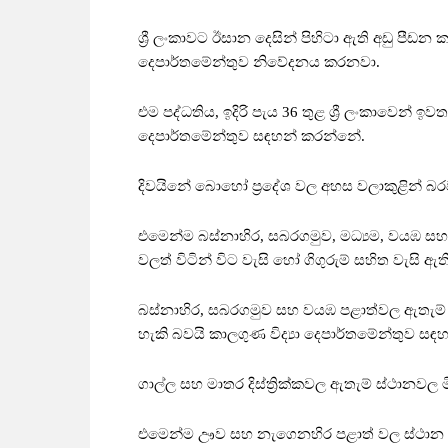
ශ්‍රී ලංකාවට ඊසාන දෙසින් පිහිටා ඇති අඩු පීඩ
දෙපාර්තමේන්තුව නිවේදනය කරනවා.
එම පද්ධතිය, ඉදිරි පැය 36 තුළ ශ්‍රී ලංකාවෙන
දෙපාර්තමේන්තුව සඳහන් කරන්නේ.
දිවයිනේ බොහෝ ප්‍රදේශ වල අහස වලාකුළින් බ
එමෙන්ම බස්නාහිර, සබරගමුව, මධ්‍යම, වයඹ සහ උත
වලත් විටින් විට වැසි හෝ ගිගුරුම් සහිත වැසි ඇති
බස්නාහිර, සබරගමුව සහ වයඹ පළාත්වල ඇතැම් ස
හැකි බවයි කාලගුණ විද්‍යා දෙපාර්තමේන්තුව සඳ
ගාල්ල සහ මාතර දිස්ත්‍රික්කවල ඇතැම් ස්ථානවල මි
එමෙන්ම ඌව සහ නැගෙනහිර පළාත් වල ස්ථාන ස්වල