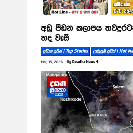
අඩු පීඩන කලාපය තවදුරටත
තද වැසි
ප්‍රධාන පුවත් | Top Stories
උණුසුම් පුවත් | Hot 
By
Dasatha News 4
May 15, 2026