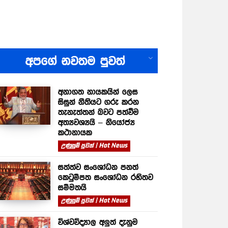
All
අපගේ නවතම පුවත්
අනාගත නායකයින් ලෙස
සිසුන් නීතියට ගරු කරන
තැනැත්තන් බවට පත්වීම
අත්‍යවශ්‍යයි – නියෝජ්‍ය
කථානායක
උණුසුම් පුවත් | Hot News
සත්ත්ව සංශෝධන පනත්
කෙටුම්පත සංශෝධන රහිතව
සම්මතයි
උණුසුම් පුවත් | Hot News
විශ්වවිද්‍යාල අලුත් දැනුම