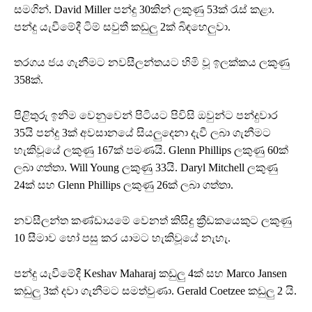
සමගින්. David Miller පන්දු 30කින් ලකුණු 53ක් රැස් කළා.
පන්දු යැවීමේදී ටිම් සවුතී කඩුලු 2ක් බිඳහෙලුවා.
තරගය ජය ගැනීමට නවසීලන්තයට හිමි වූ ඉලක්කය ලකුණු
358ක්.
පිළිතුරු ඉනිම වෙනුවෙන් පිටියට පිවිසි ඔවුන්ට පන්දුවාර
35යි පන්දු 3ක් අවසානයේ සියලුදෙනා දැවී ලබා ගැනීමට
හැකිවූයේ ලකුණු 167ක් පමණයි. Glenn Phillips ලකුණු 60ක්
ලබා ගත්තා. Will Young ලකුණු 33යි. Daryl Mitchell ලකුණු
24ක් සහ Glenn Phillips ලකුණු 26ක් ලබා ගත්තා.
නවසීලන්ත කණ්ඩායමේ වෙනත් කිසිදු ක්‍රීඩකයෙකුට ලකුණු
10 සීමාව හෝ පසු කර යාමට හැකිවූයේ නැහැ.
පන්දු යැවීමේදී Keshav Maharaj කඩුලු 4ක් සහ Marco Jansen
කඩුලු 3ක් දවා ගැනීමට සමත්වුණා. Gerald Coetzee කඩුලු 2 යි.