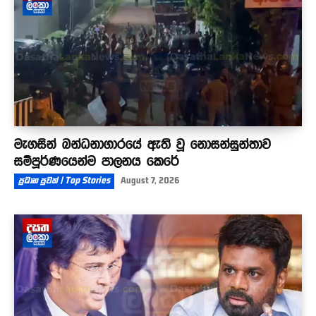
මැගසින් බන්ධනාගාරයේ ඇති වූ නොසන්සුන්තාව
සම්පූර්ණයෙන්ම පාලනය කෙරේ
ප්‍රධාන පුවත් | Top Stories
August 7, 2026