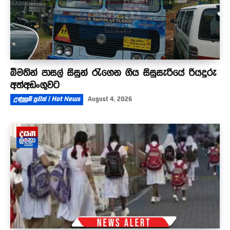
බීමතින් පාසල් සිසුන් රැගෙන ගිය සිසුසැරියේ රියදුරු
අත්අඩංගුවට
උණුසුම් පුවත් | Hot News
August 4, 2026