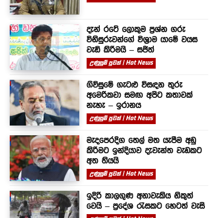
දැන් රටේ ලොකුම ප්‍රශ්න ගරු
විනිසුරුවන්ගේ විශ්‍රාම යාමේ වයස
වැඩි කිරීමයි – සජිත්
උණුසුම් පුවත් | Hot News
ගිවිසුමේ ගැටළු විසඳන තුරු
අමෙරිකවා සමඟ අපිට කතාවක්
නැහැ – ඉරානය
උණුසුම් පුවත් | Hot News
මැදපෙරදිග තෙල් මත යැපීම අඩු
කිරීමට ඉන්දියාව දැවැන්ත වැඩකට
අත තියයි
උණුසුම් පුවත් | Hot News
ඉදිරි කාලගුණ අනාවැකිය නිකුත්
වෙයි – ප්‍රදේශ රැසකට හෙටත් වැසි