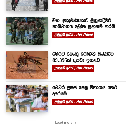
උණුසුම් පුවත් | Hot News
චීන ආක්‍රමණයකට මුහුණදීමට
තායිවානය ඩ්‍රෝන සූදානම් කරයි
උණුසුම් පුවත් | Hot News
මෙරට ඩෙංගු රෝගීන් සංඛ්‍යාව
89,395ක් දක්වා ඉහළට
උණුසුම් පුවත් | Hot News
මෙවර උසස් පෙළ විභාගය හෙට
ඇරඹේ
උණුසුම් පුවත් | Hot News
Load more