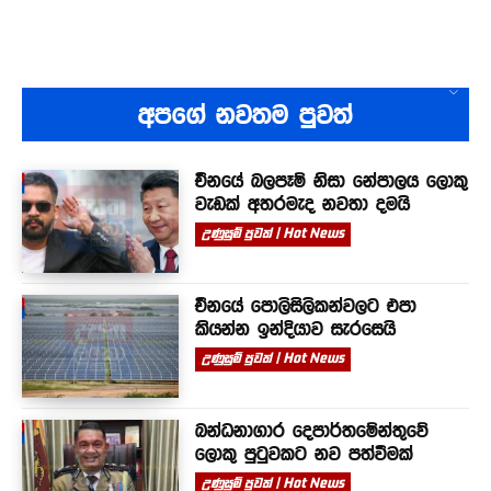
අපගේ නවතම පුවත්
චීනයේ බලපෑම් නිසා නේපාලය ලොකු
වැඩක් අතරමැද නවතා දමයි
උණුසුම් පුවත් | Hot News
චීනයේ පොලිසිලිකන්වලට එපා
කියන්න ඉන්දියාව සැරසෙයි
උණුසුම් පුවත් | Hot News
බන්ධනාගාර දෙපාර්තමේන්තුවේ
ලොකු පුටුවකට නව පත්වීමක්
උණුසුම් පුවත් | Hot News