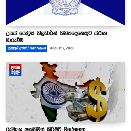
උසස් පොලිස් නිලධාරීන් කිහිපදෙනෙකුට ස්ථාන
මාරුවීම්
උණුසුම් පුවත් | Hot News
August 7, 2026
රුපියල ශක්තිමත් කිරීමට විදේශගත