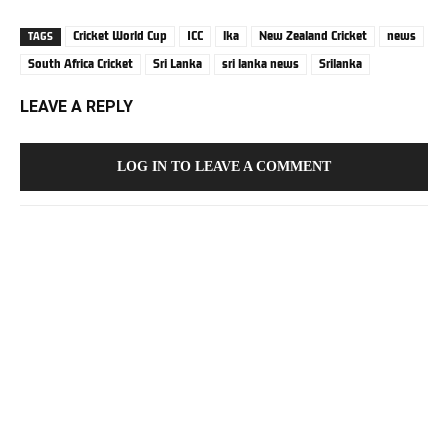
Cricket World Cup
ICC
lka
New Zealand Cricket
news
TAGS
South Africa Cricket
Sri Lanka
sri lanka news
Srilanka
LEAVE A REPLY
LOG IN TO LEAVE A COMMENT