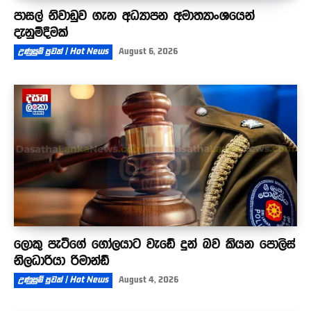
පාසල් නිවාඩුව ගැන අධ්‍යාපන අමාත්‍යාංශයෙන්
දැනුම්දීමක්
උණුසුම් පුවත් | Hot News
August 6, 2026
ලොකු පැටීගේ ගෝලයාට වැඩේ දුන් බව කියන පොලිස්
නිලධාරියා රිමාන්ඩ්
උණුසුම් පුවත් | Hot News
August 4, 2026