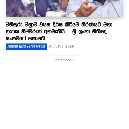
විනිසුරු විශ්‍රාම වයස දිර්ඝ කිරීමේ තීරණයට මහා
නායක හිමිවරුන් අකමැතියි – ශ්‍රී ලංකා නීතිඥ
සංගමයේ සභාපති
උණුසුම් පුවත් | Hot News
August 3, 2026
Load more