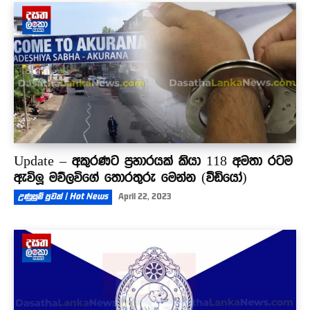
Update – අකුරණට ප්‍රහාරයක් කියා 118 අමතා රටම
ඇවිලූ මව්ලවිගේ තොරතුරු මෙන්න (වීඩියෝ)
උණුසුම් පුවත් | Hot News
April 22, 2023