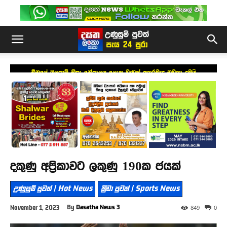
චීනයේ බලපෑම් නිසා නේපාලය ලොකු වැඩක් අතරමැද නවතා දමයි
දකුණු අප්‍රිකාවට ලකුණු 190ක ජයක්
උණුසුම් පුවත් | Hot News
ක්‍රීඩා පුවත් | Sports News
By
Dasatha News 3
November 1, 2023
849
0