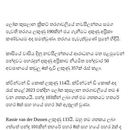
ලෝක කුසලාන ක්‍රිකට් තරගාවලියේ නවසීලන්තය සමග
පැවති තරගය ලකුණු 190කින් ජය ගැනීමට දකුණු අප්‍රිකා
කණ්ඩායම අද සමත්වුණා. තරගය පැවැත්වුණේ පූනේ හිදීයි.
කාසියේ වාසිය දිනූ නවසීලන්තයේ ආරාධනය මත පළමුවෙන්
පන්දුවට පහරදුන් දකුණු අප්‍රිකාව නියමිත පන්දුවාර 50
අවසානයේ කඩුලු 4ක් දැවී ලකුණු 357ක් රැස් කළා.
ක්වින්ටන් ඩි කොක් ලකුණු 114යි. ක්වින්ටන් ඩි කොක් අද
රැස් කළේ 2023 එක්දින ලෝක කුසලාන තරගාවලියේ තම 4
වන ශතකයයි. පන්දු 103කින් ලබා ගත් එම ශතකයට හතරේ
පහර 8ක් සහ හයේ පහර 3ක් ඇතුලත් වුණා.
Rassie van der Dussen ලකුණු 133යි. ඔහු තම ශතකය ලබා
ගත්තේ පන්දු 101කින් තහරේ පහර 8ක් සහ හයේ පහර 2ක් ද