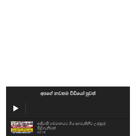
අපගේ නවතම වීඩියෝ පුවත්
ආදිවාසී ගම්මානයට ගිය අගමැතිනිට උණුසුම්
පිළිගැනීමක්
03:18