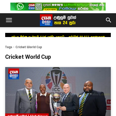
ඩෙංගු මරණ සංඛ්‍යාව 64ක් දක්වා ඉහළට – රෝගීන් 89,033 හඳුනාගෙන
Tags
Cricket World Cup
Cricket World Cup