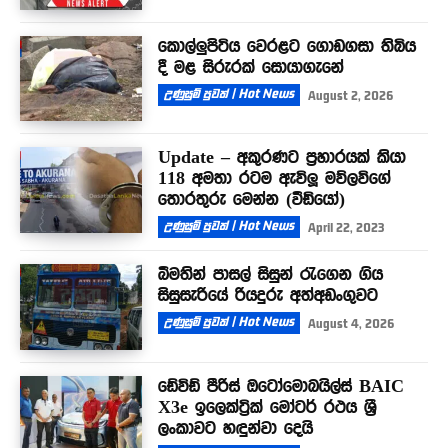
කොල්ලුපිටිය වෙරළට ගොඩගසා තිබිය
දී මළ සිරුරක් සොයාගැනේ
උණුසුම් පුවත් | Hot News
August 2, 2026
Update – අකුරණට ප්‍රහාරයක් කියා
118 අමතා රටම ඇවිලූ මව්ලවිගේ
තොරතුරු මෙන්න (වීඩියෝ)
උණුසුම් පුවත් | Hot News
April 22, 2023
බීමතින් පාසල් සිසුන් රැගෙන ගිය
සිසුසැරියේ රියදුරු අත්අඩංගුවට
උණුසුම් පුවත් | Hot News
August 4, 2026
ඩේවිඩ් පීරිස් ඔටෝමොබයිල්ස් BAIC
X3e ඉලෙක්ට්‍රික් මෝටර් රථය ශ්‍රී
ලංකාවට හඳුන්වා දෙයි