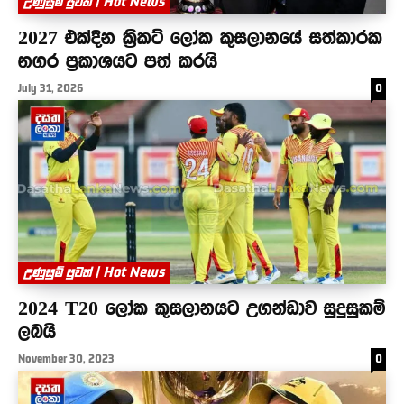
උණුසුම් පුවත් | Hot News
2027 එක්දින ක්‍රිකට් ලෝක කුසලානයේ සත්කාරක
නගර ප්‍රකාශයට පත් කරයි
July 31, 2026
0
උණුසුම් පුවත් | Hot News
2024 T20 ලෝක කුසලානයට උගන්ඩාව සුදුසුකම්
ලබයි
November 30, 2023
0