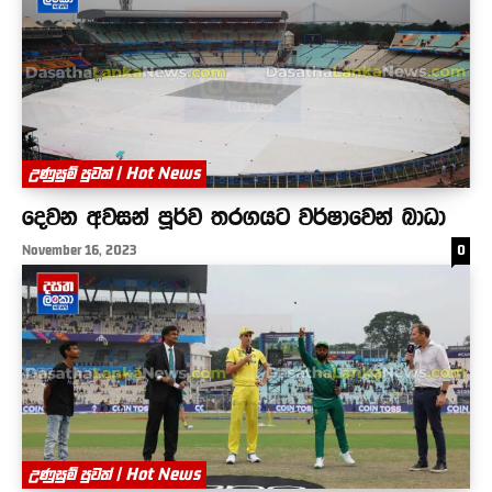
උණුසුම් පුවත් | Hot News
දෙවන අවසන් පූර්ව තරගයට වර්ෂාවෙන් බාධා
November 16, 2023
0
උණුසුම් පුවත් | Hot News