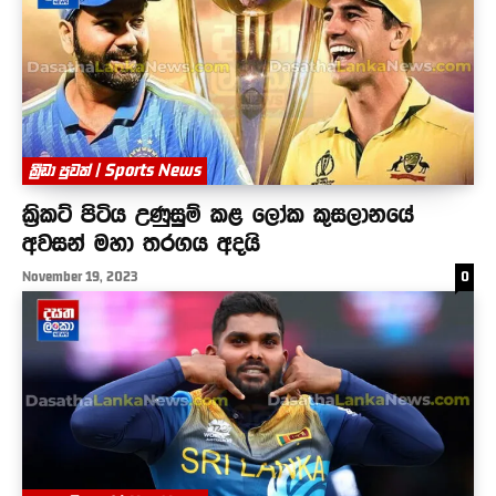
ක්‍රීඩා පුවත් | Sports News
ක්‍රිකට් පිටිය උණුසුම් කළ ලෝක කුසලානයේ
අවසන් මහා තරගය අදයි
November 19, 2023
0