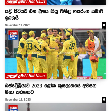
උණුසුම් පුවත් | Hot News
යළි පිටියට එන දිනය කියූ වනිඳු හසරංග සමාව
ඉල්ලයි
November 17, 2023
0
උණුසුම් පුවත් | Hot News
ඔස්ට්‍රේලියාව 2023 ලෝක කුසලානයේ අවසන්
මහා තරගයට
November 16, 2023
0