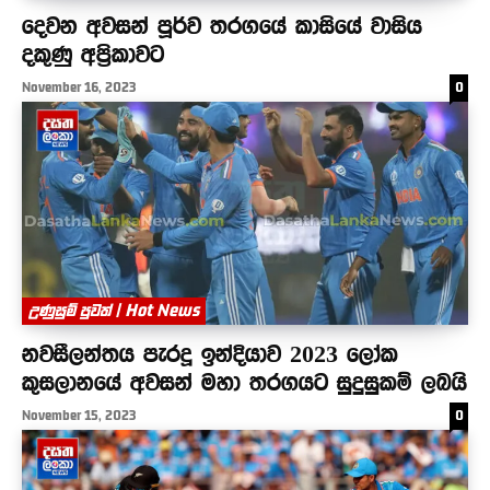
දෙවන අවසන් පූර්ව තරගයේ කාසියේ වාසිය
දකුණු අප්‍රිකාවට
November 16, 2023
0
උණුසුම් පුවත් | Hot News
නවසීලන්තය පැරදූ ඉන්දියාව 2023 ලෝක
කුසලානයේ අවසන් මහා තරගයට සුදුසුකම් ලබයි
November 15, 2023
0