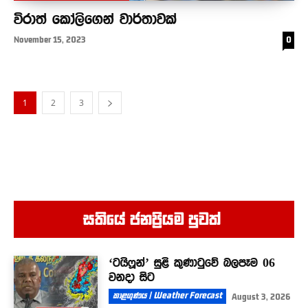
විරාත් කෝලිගෙන් වාර්තාවක්
November 15, 2023
0
1
2
3
සතියේ ජනප්‍රියම පුවත් ‍
‘ටයිෆූන්’ සුළි කුණාටුවේ බලපෑම 06
වනදා සිට
කාළගුණය | Weather Forecast
August 3, 2026