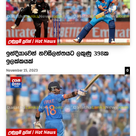
උණුසුම් පුවත් | Hot News
ඉන්දියාවෙන් නවසීලන්තයට ලකුණු 398ක
ඉලක්කයක්
November 15, 2023
0
උණුසුම් පුවත් | Hot News