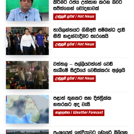
කිරීමට රජය උත්සාහ කරන බවට
සජිත්ගෙන් චෝදනාවක්
උණුසුම් පුවත් | Hot News
තායිලන්තයට ගිනිඅවි සම්බන්ධ දැඩි
නීති හඳුන්වාදීමට සැරසෙයි
උණුසුම් පුවත් | Hot News
වත්තල – පල්ලියවත්තේ වෙඩි
තැබීමේ සිද්ධියේ වෙඩික්කරු අල්ලයි
උණුසුම් පුවත් | Hot News
පළාත් තුනකට සහ දිස්ත්‍රික්ක
හතරකට අද වැසි
කාළගුණය | Weather Forecast
ප්‍රංශයෙන් ඉන්දියාවට ඩොලර් බිලියන