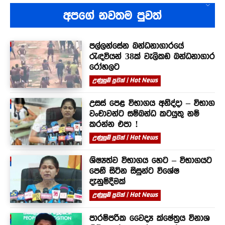
අපගේ නවතම පුවත්
පල්ලන්සේන බන්ධනාගාරයේ
රැඳවියන් 38ක් වැලිකඩ බන්ධනාගාර
රෝහලට
උණුසුම් පුවත් | Hot News
උසස් පෙළ විභාගය අනිද්දා – විභාග
වංචාවන්ට සම්බන්ධ කටයුතු නම්
කරන්න එපා !
උණුසුම් පුවත් | Hot News
ශිෂ්‍යත්ව විභාගය හෙට – විභාගයට
පෙනී සිටින සිසුන්ට විශේෂ
දැනුම්දීමක්
උණුසුම් පුවත් | Hot News
පාරම්පරික වෛද්‍ය ක්ෂේත්‍රය විනාශ