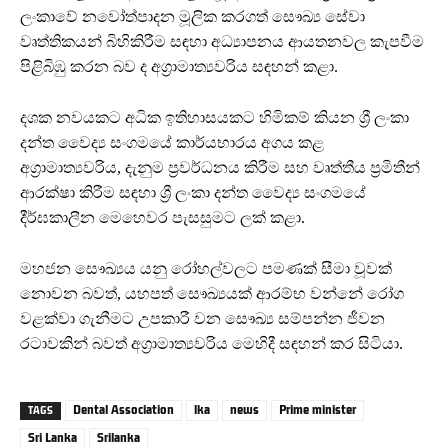
ලංකාවේ නවෝත්පාදන මූලික කරගත් සෞඛ්‍ය සේවා
වෘත්තිකයන් බිහිකිරීම සඳහා අධ්‍යාපනය ආයතනවල කැපවීම
පිළිබිඹු කරන බව ද අග්‍රාමාත්‍යවරිය සඳහන් කළා.
දශක නවයකට අධික ඉතිහාසයකට හිමිකම් කියන ශ්‍රී ලංකා
දන්ත වෛද්‍ය සංගමයේ කාර්යභාරය අගය කළ
අග්‍රාමාත්‍යවරිය, දැනුම ප්‍රවර්ධනය කිරීම සහ වෘත්තීය ප්‍රමිතීන්
ආරක්ෂා කිරීම සඳහා ශ්‍රී ලංකා දන්ත වෛද්‍ය සංගමයේ
දීර්ඝකාලීන මෙහෙවර පැසසුමට ලක් කළා.
මහජන සෞඛ්‍යය යනු රෝහල්වලට පමණක් සීමා වූවක්
නොවන බවත්, යහපත් සෞඛ්‍යයක් ආරම්භ වන්නේ රෝග
වළක්වා ගැනීමට උපකාරී වන සෞඛ්‍ය සම්පන්න ජීවන
රටාවකින් බවත් අග්‍රාමාත්‍යවරිය මෙහිදී සඳහන් කර සිටියා.
Dental Association
lka
news
Prime minister
TAGS
Sri Lanka
Srilanka