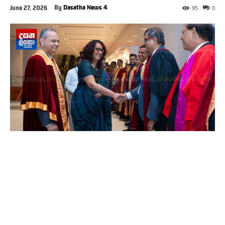
By
Dasatha News 4
June 27, 2026
95
0