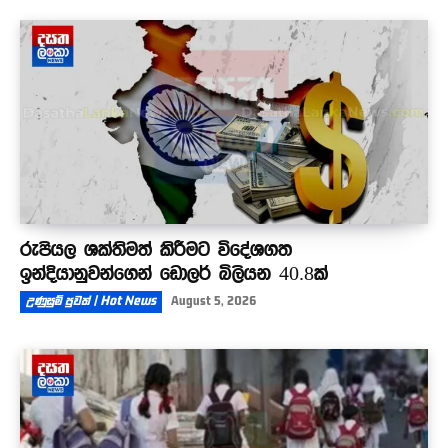
රුපියල ශක්තිමත් කිරීමට විදේශගත
ඉන්දියානුවන්ගෙන් ඩොලර් බිලියන 40.8ක්
උණුසුම් පුවත් | Hot News
August 5, 2026