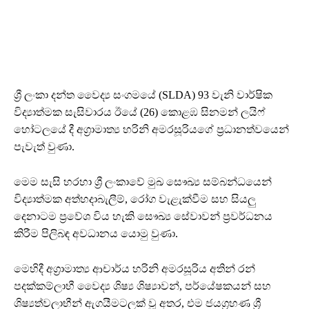
ශ්‍රී ලංකා දන්ත වෛද්‍ය සංගමයේ (SLDA) 93 වැනි වාර්ෂික
විද්‍යාත්මක සැසිවාරය ඊයේ (26) කොළඹ සිනමන් ලයිෆ්
හෝටලයේ දී අග්‍රාමාත්‍ය හරිනි අමරසූරියගේ ප්‍රධානත්වයෙන්
පැවැත් වුණා.
මෙම සැසි හරහා ශ්‍රී ලංකාවේ මුඛ සෞඛ්‍ය සම්බන්ධයෙන්
විද්‍යාත්මක අත්හදාබැලීම්, රෝග වැළැක්වීම සහ සියලු
දෙනාටම ප්‍රවේශ විය හැකි සෞඛ්‍ය සේවාවන් ප්‍රවර්ධනය
කිරීම පිලිබඳ අවධානය යොමු වුණා.
මෙහිදී අග්‍රාමාත්‍ය ආචාර්ය හරිනි අමරසූරිය අතින් රන්
පදක්කම්ලාභී වෛද්‍ය ශිෂ්‍ය ශිෂ්‍යාවන්, පර්යේෂකයන් සහ
ශිෂ්‍යත්වලාභීන් ඇගයීමටලක් වූ අතර, එම ජයග්‍රහණ ශ්‍රී