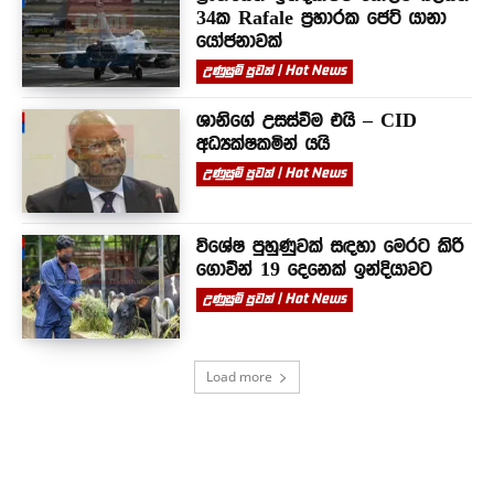
34ක Rafale ප්‍රහාරක ජෙට් යානා
යෝජනාවක්
උණුසුම් පුවත් | Hot News
ශානිගේ උසස්වීම එයි – CID
අධ්‍යක්ෂකමින් යයි
උණුසුම් පුවත් | Hot News
විශේෂ පුහුණුවක් සඳහා මෙරට කිරි
ගොවීන් 19 දෙනෙක් ඉන්දියාවට
උණුසුම් පුවත් | Hot News
Load more