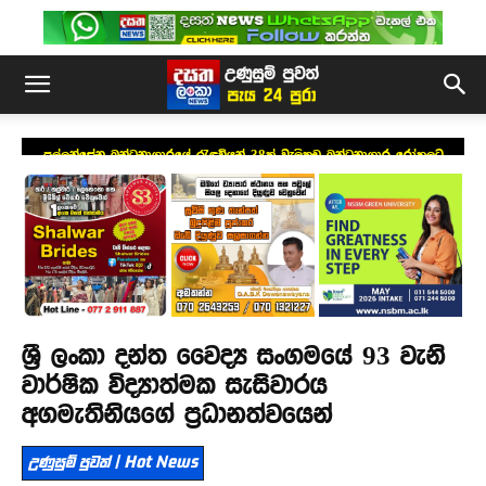
පල්ලන්සේන බන්ධනාගාරයේ රැඳවියන් 38ක් වැලිකඩ බන්ධනාගාර රෝහලට
ශ්‍රී ලංකා දන්ත වෛද්‍ය සංගමයේ 93 වැනි
වාර්ෂික විද්‍යාත්මක සැසිවාරය
අගමැතිනියගේ ප්‍රධානත්වයෙන්
උණුසුම් පුවත් | Hot News