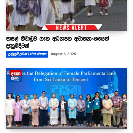
පාසල් නිවාඩුව ගැන අධ්‍යාපන අමාත්‍යාංශයෙන්
දැනුම්දීමක්
උණුසුම් පුවත් | Hot News
August 6, 2026