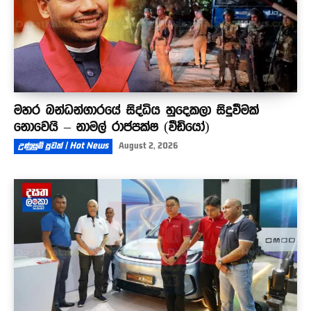
මහර බන්ධන්ගාරයේ සිද්ධිය හුදෙකලා සිදුවීමක්
නොවෙයි – නාමල් රාජපක්ෂ (වීඩියෝ)
උණුසුම් පුවත් | Hot News
August 2, 2026