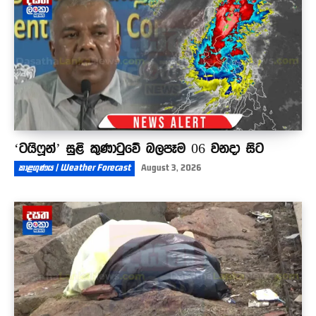
01:19
‘ටයිෆූන්’ සුළි කුණාටුවේ බලපෑම 06 වනදා සිට
කාළගුණය | Weather Forecast
August 3, 2026