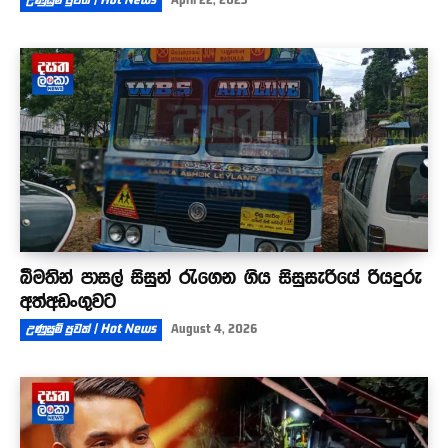
උණුසුම් පුවත් | Hot News
April 22, 2023
බීමතින් පාසල් සිසුන් රැගෙන ගිය සිසුසැරියේ රියදුරු
අත්අඩංගුවට
උණුසුම් පුවත් | Hot News
August 4, 2026