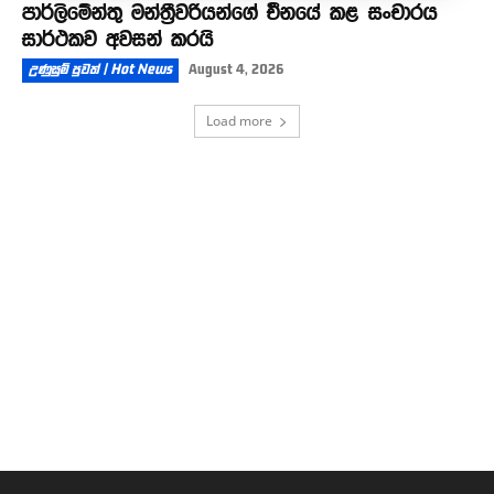
පාර්ලිමේන්තු මන්ත්‍රීවරියන්ගේ චීනයේ කළ සංචාරය
සාර්ථකව අවසන් කරයි
උණුසුම් පුවත් | Hot News
August 4, 2026
Load more