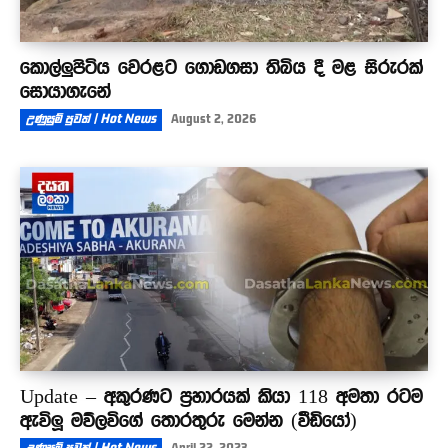
කොල්ලුපිටිය වෙරළට ගොඩගසා තිබිය දී මළ සිරුරක්
සොයාගැනේ
උණුසුම් පුවත් | Hot News
August 2, 2026
Update – අකුරණට ප්‍රහාරයක් කියා 118 අමතා රටම
ඇවිලූ මව්ලවිගේ තොරතුරු මෙන්න (වීඩියෝ)