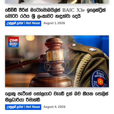
ඩේවිඩ් පීරිස් ඔටෝමොබයිල්ස් BAIC X3e ඉලෙක්ට්‍රික්
මෝටර් රථය ශ්‍රී ලංකාවට හඳුන්වා දෙයි
උණුසුම් පුවත් | Hot News
August 1, 2026
ලොකු පැටීගේ ගෝලයාට වැඩේ දුන් බව කියන පොලිස්
නිලධාරියා රිමාන්ඩ්
උණුසුම් පුවත් | Hot News
August 4, 2026