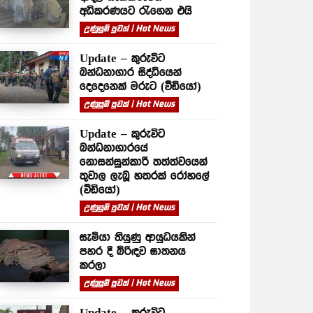
අධිකරණයට රැගෙන එයි
උණුසුම් පුවත් | Hot News
Update – කුරුවිට
බන්ධනාගාර සිද්ධියෙන්
දෙදෙනෙක් මරුට (වීඩියෝ)
උණුසුම් පුවත් | Hot News
Update – කුරුවිට
බන්ධනාගාරයේ
නොසන්සුන්කාරී තත්ත්වයෙන්
තුවාල ලැබූ හතරක් රෝහලේ
(වීඩියෝ)
උණුසුම් පුවත් | Hot News
සැමියා තියුණු ආයුධයකින්
පහර දී බිරිඳව ඝාතනය
කරලා
උණුසුම් පුවත් | Hot News
Update – කුරුවිට