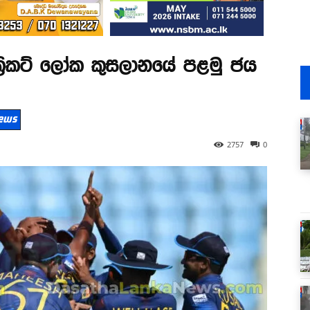
ක්‍රිකට් ලෝක කුසලානයේ පළමු ජය
 News
2757
0