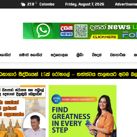
C
27.8
Colombo
Friday, August 7, 2026
Advertiseme
ගොසිප්
සමාජ ගොසිප්
දේශපාලන
ක්‍රීඩා
විදෙස්
ව්‍යාපාරික
ක
්ධනාගාර සිද්ධියෙන් 15ක් රෝහලේ – තත්ත්වය පාලනයට අවම 