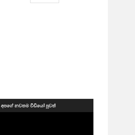
අපගේ නවතම වීඩියෝ පුවත්