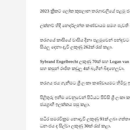
2023 ක්‍රිකට් ලෝක කුසලාන තරගාවලියේ පළමු ජය 
ලක්නව් හිදී නෙදර්ලන්ත කණ්ඩායම සමග පැවති ම
තරගයේ කාසියේ වාසිය දිනා පළමුවෙන් පන්දුවට 
සියලු දෙනා දැවී ලකුණු 262ක් රැස් කළා.
Sybrand Engelbrecht ලකුණු 70ක් සහ Logan van B
සහ කසුන් රාජිත කඩුලු 4ක් බැගින් බිඳහෙලුවා.
තරගය ජය ගැනීමට ශ්‍රී ලංකා කණ්ඩායමට හිමිවූ 
පිළිතුරු ඉනිම වෙනුවෙන් පිටියට පිවිසි ශ්‍රී ලංක
ජයග්‍රාහී ඉලක්කය පසු කළා.
සධීර සමරවික්‍රම නොදැවී ලකුණු 91ක් ලබා ගත්තා
ධනංජය ද සිල්වා ලකුණු 30ක් රැස් කළා.