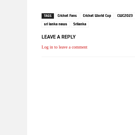
Cricket Fans
Cricket World Cup
CWC2023
TAGS
sri lanka news
Srilanka
LEAVE A REPLY
Log in to leave a comment