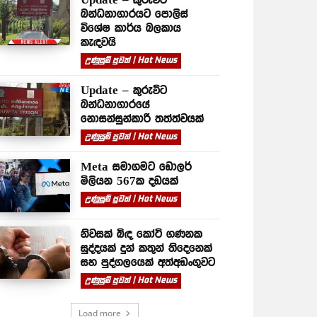
බන්ධනාගාරයට පොලිස්
විශේෂ කාර්ය බලකාය
කැඳවයි
උණුසුම් පුවත් | Hot News
Update – කුරුවිට
බන්ධනාගාරයේ
නොසන්සුන්කාරී තත්ත්වයක්
උණුසුම් පුවත් | Hot News
Meta සමාගමට ඩොලර්
මිලියන 567ක දඩයක්
උණුසුම් පුවත් | Hot News
නිවසක් බිඳ කෝටි ගණනක
සුද්දයක් දුන් කතුන් තිදෙනෙක්
සහ පුද්ගලයෙක් අත්අඩංගුවට
උණුසුම් පුවත් | Hot News
Load more