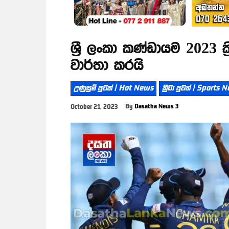
ශ්‍රී ලංකා කණ්ඩායම 2023 
වාර්තා කරයි
උණුසුම් පුවත් | Hot News
ක්‍රීඩා පුවත් | Sports
By
Dasatha News 3
October 21, 2023