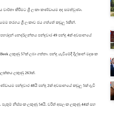
වාර්තා කිරීමට ශ්‍රී ලංකා කණ්ඩායම අද සමත්වුණා.
ෙම තරගය ශ්‍රී ලංකාව ජය ගත්තේ කඩුලු 5කින්.
පහරදුන් නෙදර්ලන්තය පන්දුවාර 49 පන්දු 4ක් අවසානයේ
eek ලකුණු 57ක් ලබා ගත්තා. පන්දු යැවීමේදී දිල්ෂාන් මදුෂංක
ඉලක්කය ලකුණු 263ක්.
ා කණ්ඩායම පන්දුවාර 48යි පන්දු 2ක් අවසානයේ කඩුලු 5ක් දැවී
. පැතුම් නිස්සංක ලකුණු 54යි. චරිත් අසලංක ලකුණු 44ක් සහ