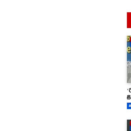
‘
ස
ක