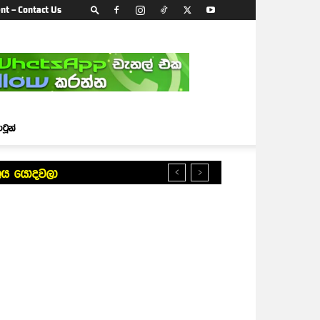
nt – Contact Us
ාටූන්
බලය යොදවලා