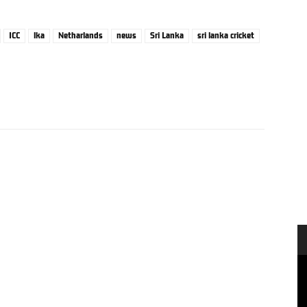
ICC
lka
Netharlands
news
Sri Lanka
sri lanka cricket