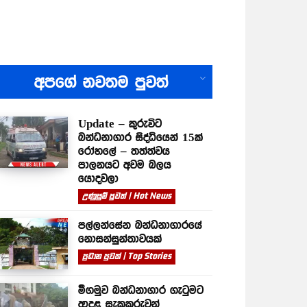
All
අපගේ නවතම පුවත්
Update – කුරුවිට
බන්ධනාගාර සිද්ධියෙන් 15ක්
රෝහලේ – තත්ත්වය
පාලනයට අවම බලය
යොදවලා
උණුසුම් පුවත් | Hot News
පල්ලන්සේන බන්ධනාගාරයේ
නොසන්සුන්තාවයක්
ප්‍රධාන පුවත් | Top Stories
මීගමුව බන්ධනාගාර ගැටුමට
ආදළ සැකකරුවන්