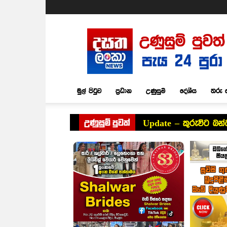
Dasatha
Lanka
News
මුල් පිටුව
ප්‍රධාන
උණුසුම්
දේශීය
තරු 
උණුසුම් පුවත්
Update – කුරුවිට බන