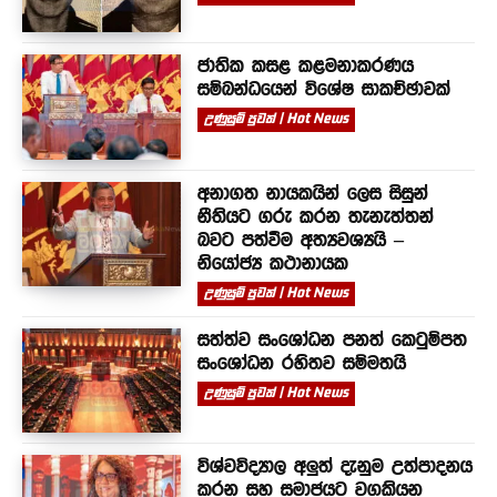
ජාතික කසළ කළමනාකරණය
සම්බන්ධයෙන් විශේෂ සාකච්ඡාවක්
උණුසුම් පුවත් | Hot News
අනාගත නායකයින් ලෙස සිසුන්
නීතියට ගරු කරන තැනැත්තන්
බවට පත්වීම අත්‍යවශ්‍යයි –
නියෝජ්‍ය කථානායක
උණුසුම් පුවත් | Hot News
සත්ත්ව සංශෝධන පනත් කෙටුම්පත
සංශෝධන රහිතව සම්මතයි
උණුසුම් පුවත් | Hot News
විශ්වවිද්‍යාල අලුත් දැනුම උත්පාදනය
කරන සහ සමාජයට වගකියන