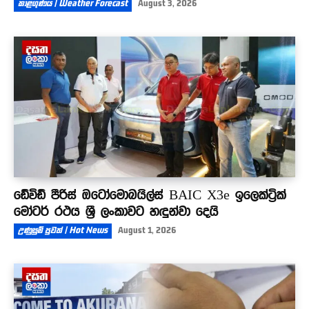
කාළගුණය | Weather Forecast
August 3, 2026
ඩේවිඩ් පීරිස් ඔටෝමොබයිල්ස් BAIC X3e ඉලෙක්ට්‍රික්
මෝටර් රථය ශ්‍රී ලංකාවට හඳුන්වා දෙයි
උණුසුම් පුවත් | Hot News
August 1, 2026