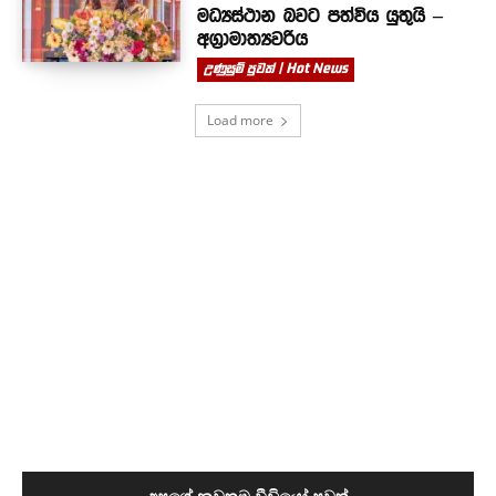
මධ්‍යස්ථාන බවට පත්විය යුතුයි –
අග්‍රාමාත්‍යවරිය
උණුසුම් පුවත් | Hot News
Load more
අපගේ නවතම වීඩියෝ පුවත්