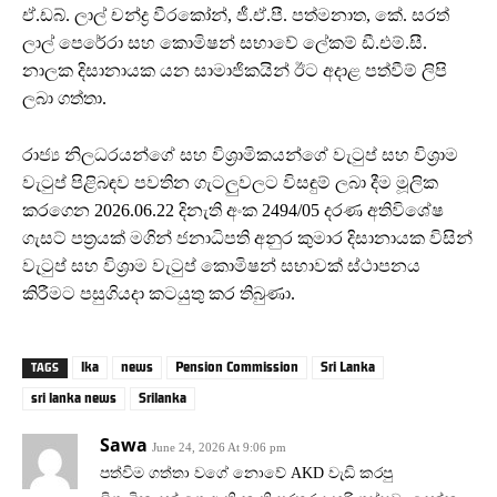
ඒ.ඩබ්. ලාල් චන්ද්‍ර වීරකෝන්, ජී.ඒ.පී. පත්මනාත, කේ. සරත්
ලාල් පෙරේරා සහ කොමිෂන් සභාවේ ලේකම් ඩී.එම්.සී.
නාලක දිසානායක යන සාමාජිකයින් ඊට අදාළ පත්වීම් ලිපි
ලබා ගත්තා.
රාජ්‍ය නිලධරයන්ගේ සහ විශ්‍රාමිකයන්ගේ වැටුප් සහ විශ්‍රාම
වැටුප් පිළිබඳව පවතින ගැටලුවලට විසඳුම් ලබා දීම මූලික
කරගෙන 2026.06.22 දිනැති අංක 2494/05 දරණ අතිවිශේෂ
ගැසට් පත්‍රයක් මගින් ජනාධිපති අනුර කුමාර දිසානායක විසින්
වැටුප් සහ විශ්‍රාම වැටුප් කොමිෂන් සභාවක් ස්ථාපනය
කිරීමට පසුගියදා කටයුතු කර තිබුණා.
lka
news
Pension Commission
Sri Lanka
TAGS
sri lanka news
Srilanka
Sawa
June 24, 2026 At 9:06 pm
පත්විම ගත්තා වගේ නොවේ AKD වැඩි කරපු