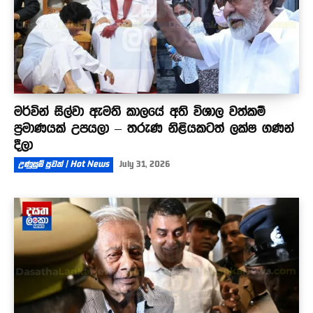
මර්වින් සිල්වා ඇමති කාලයේ අති විශාල වත්කම්
ප්‍රමාණයක් උපයලා – තරුණ නිළියකටත් ලක්ෂ ගණන්
දීලා
උණුසුම් පුවත් | Hot News
July 31, 2026