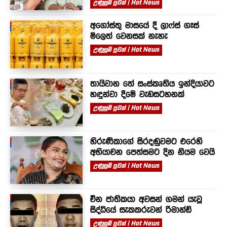
උණුසුම් පුවත් | Hot News
අගෝස්තු මාසයේ දී ලාෆ්ස් ගෑස්
මිලෙත් වෙනසක් නැහැ
උණුසුම් පුවත් | Hot News
තායිවාන තේ සංස්කෘතිය ඉන්දියාවට
හඳුන්වා දීමේ වැඩසටහනක්
උණුසුම් පුවත් | Hot News
හිරුණිකාගේ සිරදඬුවමට එරෙහි
අභියාචන පෙත්සමට දින නියම වෙයි
උණුසුම් පුවත් | Hot News
චීන ජාතිකයා අවසන් ගමන් යැවූ
සිද්ධියේ සැකකරුවන් රිමාන්ඩ්
උණුසුම් පුවත් | Hot News