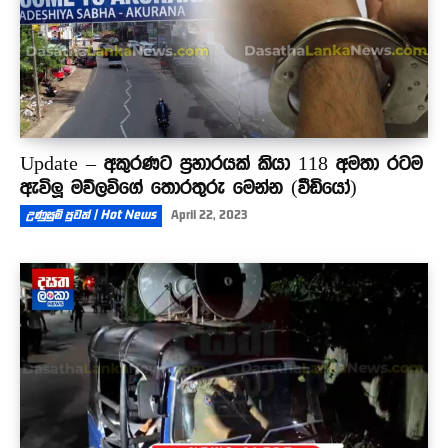
Update – අකුරණට ප්‍රහාරයක් කියා 118 අමතා රටම
ඇවිලූ මව්ලවිගේ තොරතුරු මෙන්න (වීඩියෝ)
උණුසුම් පුවත් | Hot News
April 22, 2023