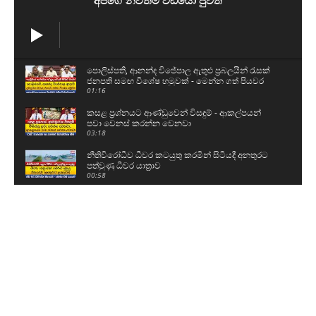
පොලිස්පති, ආනන්ද විජේපාල ඇතුළු ප්‍රබලයින් රැසක්
ජනපති සමඟ විශේෂ හමුවක් - මෙන්න ගත් පියවර
01:16
කසළ ප්‍රශ්නයට ආණ්ඩුවෙන් විසඳුම් - ආකල්පයන්
පවා වෙනස් කරන්න වෙනවා
03:18
නීතිවිරෝධීව ධීවර කටයුතු කරමින් සිටියදී අනතුරට
පත්වුණු ධීවර යාත්‍රාව
00:58
උසස් පෙළ සහ ශිෂ්‍යත්ව විභාගයට බස් යොදවා ඇති
අයුරු මෙන්න - වෙනදා වෙලාවටම තමයි යන්නේ
05:08
ගල් අඟුරු කොමිසමට සාක්ෂි දෙන්න ආ DV චානක
හා කුමාර ජයකොඩි
02:24
අකිල ගැන UNPයෙන් කට අරියි - හොරු අල්ලන
වැඩේ කළේ රනිල්..විහිළු සපයන්න එපා
02:48