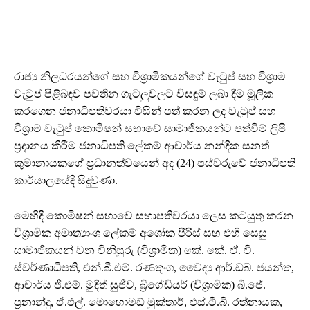
රාජ්‍ය නිලධරයන්ගේ සහ විශ්‍රාමිකයන්ගේ වැටුප් සහ විශ්‍රාම
වැටුප් පිළිබඳව පවතින ගැටලුවලට විසඳුම් ලබා දීම මූලික
කරගෙන ජනාධිපතිවරයා විසින් පත් කරන ලද වැටුප් සහ
විශ්‍රාම වැටුප් කොමිෂන් සභාවේ සාමාජිකයන්ට පත්විම් ලිපි
ප්‍රදානය කිරීම ජනාධිපති ලේකම් ආචාර්ය නන්දික සනත්
කුමානායකගේ ප්‍රධානත්වයෙන් අද (24) පස්වරුවේ ජනාධිපති
කාර්යාලයේදී සිදුවුණා.
මෙහිදී කොමිෂන් සභාවේ සභාපතිවරයා ලෙස කටයුතු කරන
විශ්‍රාමික අමාත්‍යාංශ ලේකම් අශෝක පීරිස් සහ එහි සෙසු
සාමාජිකයන් වන විනිසුරු (විශ්‍රාමික) කේ. කේ. ඒ. වී.
ස්වර්ණාධිපති, එන්.බී.එම්. රණතුංග, වෛද්‍ය ආර්.ඩබ්. ජයන්ත,
ආචාර්ය ජී.එම්. මුදිත් සුජීව, බ්‍රිගේඩියර් (විශ්‍රාමික) බී.ජේ.
ප්‍රනාන්දු, ඒ.එල්. මොහොමඩ් මුක්තාර්, එස්.ටී.බී. රත්නායක,