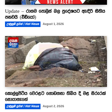
Update – රාගම පොලිස් බල ප්‍රදේශයට ඇඳිරි නීතිය
පනවයි (වීඩියෝ)
උණුසුම් පුවත් | Hot News
August 1, 2026
කොල්ලුපිටිය වෙරළට ගොඩගසා තිබිය දී මළ සිරුරක්
සොයාගැනේ
උණුසුම් පුවත් | Hot News
August 2, 2026