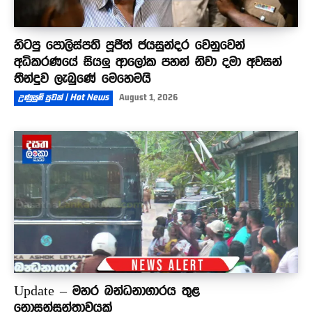
හිටපු පොලිස්පති පූජිත් ජයසුන්දර වෙනුවෙන්
අධිකරණයේ සියලු ආලෝක පහන් නිවා දමා අවසන්
තීන්දුව ලැබුණේ මෙහෙමයි
උණුසුම් පුවත් | Hot News
August 1, 2026
Update – මහර බන්ධනාගාරය තුළ
නොසන්සුන්තාවයක්