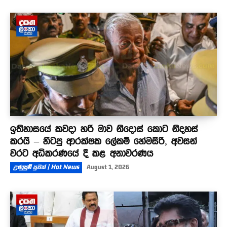
ඉතිහාසයේ කවදා හරි මාව නිදොස් කොට නිදහස්
කරයි – හිටපු ආරක්ෂක ලේකම් හේමසිරි, අවසන්
වරට අධිකරණයේ දී කළ අනාවරණය
උණුසුම් පුවත් | Hot News
August 1, 2026