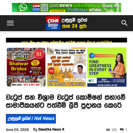
දසත නිල ලාංඡනය අවභාවිත කරමින් සැකසූ ව්‍යාජ පෝස්ටුවක්
වැටුප් සහ විශ්‍රාම වැටුප් කොමිෂන් සභාවේ
සාමාජිකයන්ට පත්වීම් ලිපි ප්‍රදානය කෙරේ
උණුසුම් පුවත් | Hot News
By
Dasatha News 4
June 24, 2026
205
1