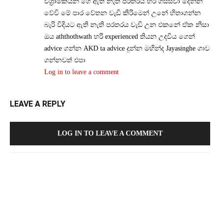
විශ්‍රාමිකයන් ගෙ ඇති නැති පරතරය හරි ගස්සවා දෙන්න
වේවි මේ පාර වේතන වැඩි කිරිමෙන් උනේ හිතාගන්න
බැරි විදියට ඇති නැති පරතරය වැඩි උන එකනේ ඒක නිසා
ඔය aththothwath හරි experienced තියන උදවිය ගෙන්
advice ගන්න AKD ta advice දුන්න මහින්ද Jayasinghe ගාව
ගන්නවත් එපා
Log in to leave a comment
LEAVE A REPLY
LOG IN TO LEAVE A COMMENT