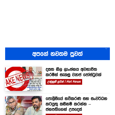
අපගේ නවතම පුවත්
දසත නිල ලාංඡනය අවභාවිත
කරමින් සැකසූ ව්‍යාජ පෝස්ටුවක්
උණුසුම් පුවත් | Hot News
පොලීසියේ නවීකරණ සහ සංවර්ධන
කටයුතු කඩිනම් කරන්න –
ජනපතිගෙන් උපදෙස්