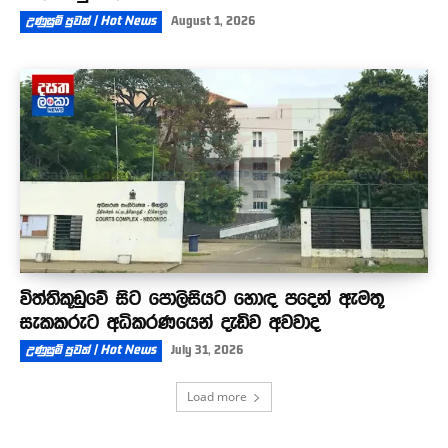
උණුසුම් පුවත් | Hot News
August 1, 2026
විත්තිකූඩුවේ සිට පොලිසියට හොඳ පදෙන් ඇමතූ
සැකකරුට අධිකරණයෙන් දැඩිව අවවාද
උණුසුම් පුවත් | Hot News
July 31, 2026
Load more