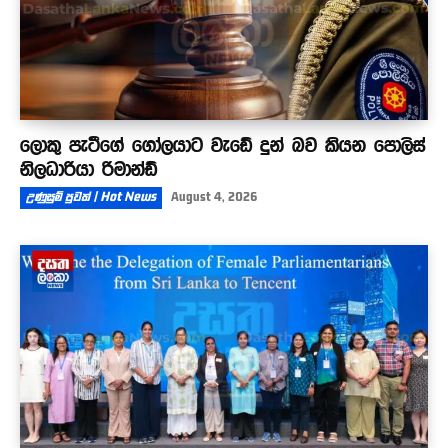
ලොකු පැටීගේ ගෝලයාට වැඩේ දුන් බව කියන පොලිස්
නිලධාරියා රිමාන්ඩ්
උණුසුම් පුවත් | Hot News
August 4, 2026