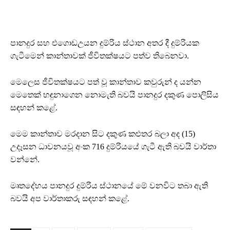
පානදුර සහ එගොඩඋයන දුම්රිය ස්ථාන අතර දී දුම්රියක
ගැටීමෙන් කාන්තාවක් ජීවිතක්ෂයට පත්ව තිබෙනවා.
මෙලෙස ජීවිතක්ෂයට පත් වූ කාන්තාව කවුරුන් ද යන්න
මෙතෙක් හඳුනාගෙන නොමැති බවයි පානදුර දකුණ පොලිසිය
සඳහන් කළේ.
මෙම කාන්තාව මරදාන සිට දකුණ කළුතර බලා අද (15)
උදෑසන ධාවනයවූ අංක 716 දුම්රියයේ ගැටී ඇති බවයි වාර්තා
වන්නේ.
මෘතදේහය පානදුර දුම්රිය ස්ථානයේ මේ වනවිට තබා ඇති
බවයි අප වාර්තාකරු සඳහන් කළේ.