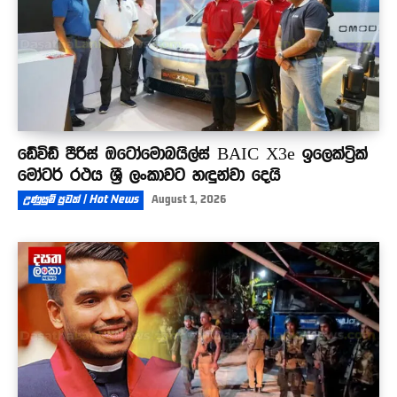
ඩේවිඩ් පීරිස් ඔටෝමොබයිල්ස් BAIC X3e ඉලෙක්ට්‍රික්
මෝටර් රථය ශ්‍රී ලංකාවට හඳුන්වා දෙයි
උණුසුම් පුවත් | Hot News
August 1, 2026