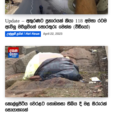
Update – අකුරණට ප්‍රහාරයක් කියා 118 අමතා රටම
ඇවිලූ මව්ලවිගේ තොරතුරු මෙන්න (වීඩියෝ)
උණුසුම් පුවත් | Hot News
April 22, 2023
කොල්ලුපිටිය වෙරළට ගොඩගසා තිබිය දී මළ සිරුරක්
සොයාගැනේ