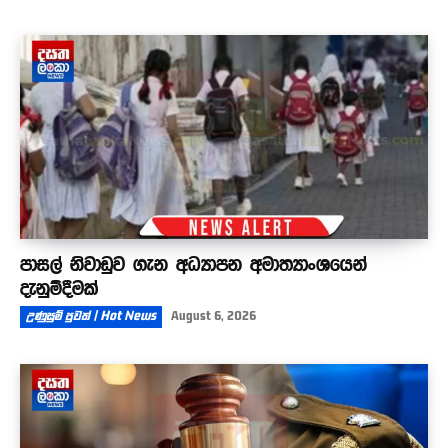
පාසල් නිවාඩුව ගැන අධ්‍යාපන අමාත්‍යාංශයෙන්
දැනුම්දීමක්
උණුසුම් පුවත් | Hot News
August 6, 2026