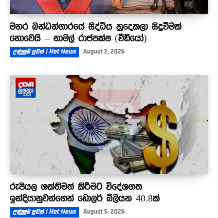
මහර බන්ධන්ගාරයේ සිද්ධිය හුදෙකලා සිදුවීමක්
නොවෙයි – නාමල් රාජපක්ෂ (වීඩියෝ)
උණුසුම් පුවත් | Hot News
August 2, 2026
රුපියල ශක්තිමත් කිරීමට විදේශගත
ඉන්දියානුවන්ගෙන් ඩොලර් බිලියන 40.8ක්
උණුසුම් පුවත් | Hot News
August 5, 2026