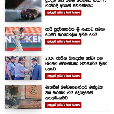
දුරදිග ගිය බහින් බස්වීමක් නිසා 77
හැවිරිදි අයෙක් ජීවිතක්ෂයට
උණුසුම් පුවත් | Hot News
සායි සුදර්ශන්ටත් ශ්‍රී ලංකාව සමඟ
ටෙස්ට් තරගාවලිය අහිමි වෙයි
උණුසුම් පුවත් | Hot News
2026 ජාතික බාලදක්ෂ සේවා සහ
මහජන සම්බන්ධතා ව්‍යාපෘතිය දියත්
කෙරේ
උණුසුම් පුවත් | Hot News
මැගසින් බන්ධනාගාරයට මත්ද්‍රව්‍ය
විසි කරන්න ගිය දෙදෙනෙක්
අත්අඩංගුවට
උණුසුම් පුවත් | Hot News