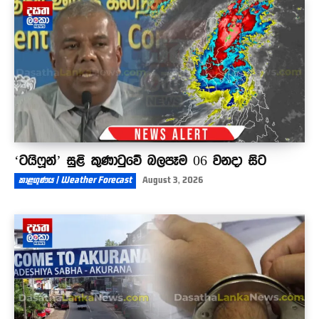
දැයෙන් සමුඅරන් අදට වසර 34ක්
03:57
‘ටයිෆූන්’ සුළි කුණාටුවේ බලපෑම 06 වනදා සිට
කාළගුණය | Weather Forecast
August 3, 2026