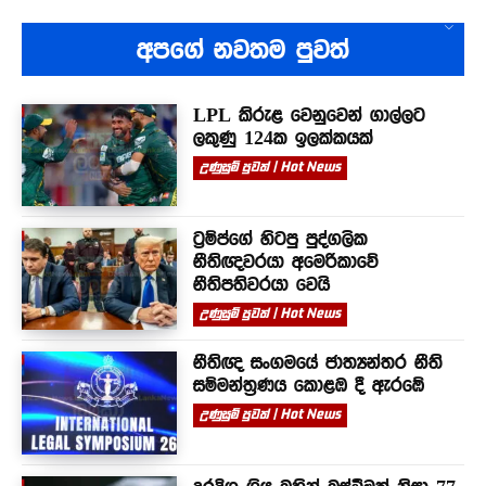
අපගේ නවතම පුවත්
LPL කිරුළ වෙනුවෙන් ගාල්ලට
ලකුණු 124ක ඉලක්කයක්
උණුසුම් පුවත් | Hot News
ට්‍රම්ප්ගේ හිටපු පුද්ගලික
නීතිඥවරයා අමෙරිකාවේ
නීතිපතිවරයා වෙයි
උණුසුම් පුවත් | Hot News
නීතිඥ සංගමයේ ජාත්‍යන්තර නීති
සම්මන්ත්‍රණය කොළඹ දී ඇරඹේ
උණුසුම් පුවත් | Hot News