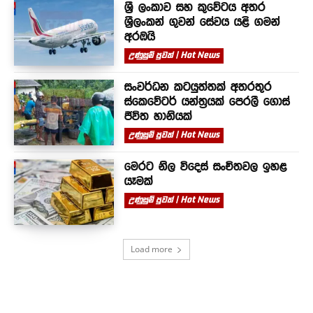
ශ්‍රී ලංකාව සහ කුවේටය අතර
ශ්‍රීලංකන් ගුවන් සේවය යළි ගමන්
අරඹයි
උණුසුම් පුවත් | Hot News
සංවර්ධන කටයුත්තක් අතරතුර
ස්කෙවේටර් යන්ත්‍රයක් පෙරලී ගොස්
ජීවිත හානියක්
උණුසුම් පුවත් | Hot News
මෙරට නිල විදෙස් සංචිතවල ඉහළ
යෑමක්
උණුසුම් පුවත් | Hot News
Load more