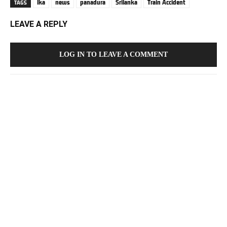
lka
news
panadura
Srilanka
Train Accident
TAGS
LEAVE A REPLY
LOG IN TO LEAVE A COMMENT