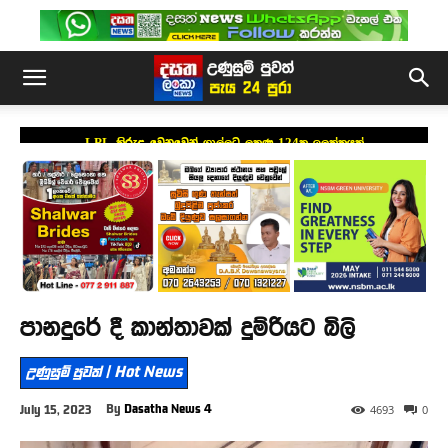
LPL කිරුළ වෙනුවෙන් ගාල්ලට ලකුණු 124ක ඉලක්කයක්
පානදුරේ දී කාන්තාවක් දුම්රියට බිලි
උණුසුම් පුවත් | Hot News
By
Dasatha News 4
July 15, 2023
4693
0