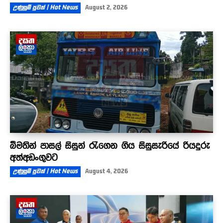
උණුසුම් පුවත් | Hot News
August 2, 2026
බීමතින් පාසල් සිසුන් රැගෙන ගිය සිසුසැරියේ රියදුරු
අත්අඩංගුවට
උණුසුම් පුවත් | Hot News
August 4, 2026