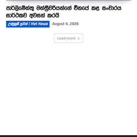
පාර්ලිමේන්තු මන්ත්‍රීවරියන්ගේ චීනයේ කළ සංචාරය
සාර්ථකව අවසන් කරයි
උණුසුම් පුවත් | Hot News
August 4, 2026
Load more