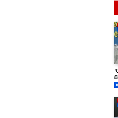
‘
ස
ක