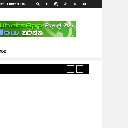
nt – Contact Us
ාටූන්