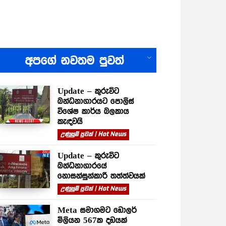
All
අපගේ නවතම පුවත්
Update – කුරුවිට
බන්ධනාගාරයට පොලිස්
විශේෂ කාර්ය බලකාය
කැඳවයි
උණුසුම් පුවත් | Hot News
Update – කුරුවිට
බන්ධනාගාරයේ
නොසන්සුන්කාරී තත්ත්වයක්
උණුසුම් පුවත් | Hot News
Meta සමාගමට ඩොලර්
මිලියන 567ක දඩයක්