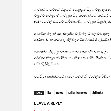
කළුතර නගරයේ එළවළු වෙළඳාම් සිදු කරනු ලබන
එළවළු වෙළඳාම් කටයුතු සිදු කරන බවට කළුතර පා
(02) දහවල් කළුතර පාරිභෝගික කටයුතු පිළිබඳ අධ
නියමිත මිලක් නොමැතිව වැඩි මිලට එළවළු අලෙව
පාරිභෝගික කටයුතු පිළිබඳ අධිකාරියේ නිලධාරීන්
එමෙන්ම මිල ප්‍රදර්ශනය නොකෙරෙමින් වෙළඳාම් 
අවවාද නිකුත් කිරීමත් ඒ මොහොතේම නියමිත මිල 
මෙහිදී සිදු වුණා.
පවතින තත්ත්වයත් සමඟ මෙවැනි වැටලීම් දිගින් 
lka
news
sri lanka news
Srilanka
TAGS
LEAVE A REPLY