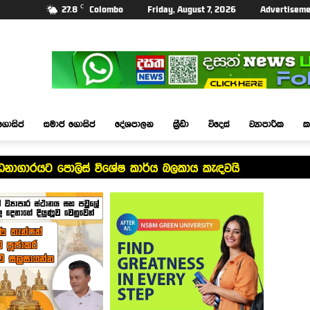
C
27.8
Colombo
Friday, August 7, 2026
Advertiseme
ගොසිප්
සමාජ ගොසිප්
දේශපාලන
ක්‍රීඩා
විදෙස්
ව්‍යාපාරික
ක
්ධනාගාරයට පොලිස් විශේෂ කාර්ය බලකාය කැඳවයි