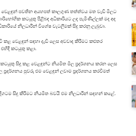
 වෙළඳුන් පවතින අයහපත් කාලගුණ තත්ත්වය මත වැඩි මිලට
රිභෝගික කටයුතු පිළිබඳ අධිකාරියට ලද පැමිණිල්ලක් මද අද
ිකාරියේ නිලධාරීන් විශේෂ වැටලීමක් සිදු කරනු ලැබුවා.
ි කළ වෙළඳුන් සඳහා දැඩි ලෙස අවවාද කිරීමට කළුතර
 එහිදී කටයුතු කළා.
කටයුතු සිදු කළ වෙළඳුන්ට නියමිත මිල ප්‍රදර්ශනය කරන ලෙස
ප්‍රදර්ශනය පුවරු එම වෙළඳුන් ලවාම ප්‍රදර්ශනය කරවීමත්
දිගටම සිදු කිරීමට නියමිත බවයි එම නිලධාරීන් සඳහන් කළේ.