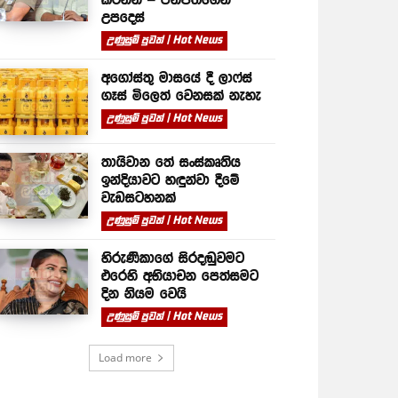
උපදෙස්
උණුසුම් පුවත් | Hot News
අගෝස්තු මාසයේ දී ලාෆ්ස්
ගෑස් මිලෙත් වෙනසක් නැහැ
උණුසුම් පුවත් | Hot News
තායිවාන තේ සංස්කෘතිය
ඉන්දියාවට හඳුන්වා දීමේ
වැඩසටහනක්
උණුසුම් පුවත් | Hot News
හිරුණිකාගේ සිරදඬුවමට
එරෙහි අභියාචන පෙත්සමට
දින නියම වෙයි
උණුසුම් පුවත් | Hot News
Load more