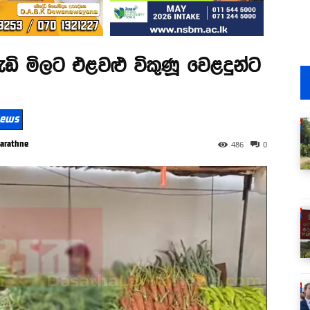
ි මිලට එළවළු විකුණූ වෙළදුන්ට
 News
arathne
486
0