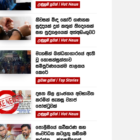
උණුසුම් පුවත් | Hot News
නිවසක් බිඳ කෝටි ගණනක
සුද්දයක් දුන් කතුන් තිදෙනෙක්
සහ පුද්ගලයෙක් අත්අඩංගුවට
උණුසුම් පුවත් | Hot News
මැගසින් බන්ධනාගාරයේ ඇති
වූ නොසන්සුන්තාව
සම්පූර්ණයෙන්ම පාලනය
කෙරේ
ප්‍රධාන පුවත් | Top Stories
දසත නිල ලාංඡනය අවභාවිත
කරමින් සැකසූ ව්‍යාජ
පෝස්ටුවක්
උණුසුම් පුවත් | Hot News
පොලීසියේ නවීකරණ සහ
සංවර්ධන කටයුතු කඩිනම්
කරන්න – ජනපතිගෙන්