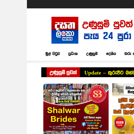
Dasatha
Lanka
News
මුල් පිටුව
ප්‍රධාන
උණුසුම්
දේශීය
තරු 
උණුසුම් පුවත්
Update – කුරුවිට බන