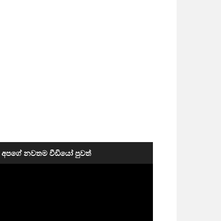
අපගේ නවතම වීඩියෝ පුවත්