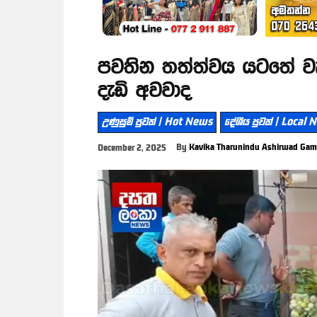
පවතින තත්ත්වය යටතේ වැඩ
දැඩි අවවාද
උණුසුම් පුවත් | Hot News
දේශීය පුවත් | Local
By
Kavika Tharunindu Ashirwad Gam
December 2, 2025