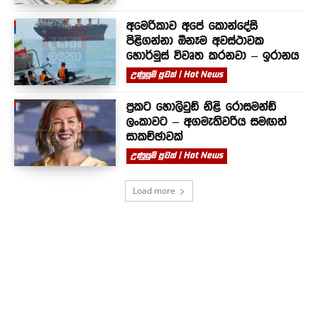
අමෙරිකාව අපේ කොන්දේසි
පිළිගන්නා ඕනෑම අවස්ථාවක
හොර්මුස් විවෘත කරනවා – ඉරානය
උණුසුම් පුවත් | Hot News
ප්‍රකට හොලිවුඩ් නිළි රොසමන්ඩ්
ලංකාවට – අගමැතිවරිය සමඟත්
සාකච්ඡාවක්
උණුසුම් පුවත් | Hot News
Load more