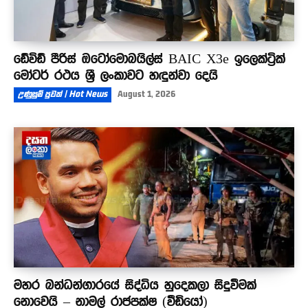
ඩේවිඩ් පීරිස් ඔටෝමොබයිල්ස් BAIC X3e ඉලෙක්ට්‍රික්
මෝටර් රථය ශ්‍රී ලංකාවට හඳුන්වා දෙයි
උණුසුම් පුවත් | Hot News
August 1, 2026
මහර බන්ධන්ගාරයේ සිද්ධිය හුදෙකලා සිදුවීමක්
නොවෙයි – නාමල් රාජපක්ෂ (වීඩියෝ)