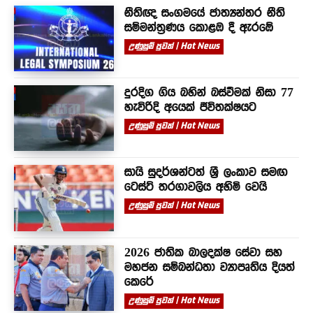
නීතිඥ සංගමයේ ජාත්‍යන්තර නීති
සම්මන්ත්‍රණය කොළඹ දී ඇරඹේ
උණුසුම් පුවත් | Hot News
දුරදිග ගිය බහින් බස්වීමක් නිසා 77
හැවිරිදි අයෙක් ජීවිතක්ෂයට
උණුසුම් පුවත් | Hot News
සායි සුදර්ශන්ටත් ශ්‍රී ලංකාව සමඟ
ටෙස්ට් තරගාවලිය අහිමි වෙයි
උණුසුම් පුවත් | Hot News
2026 ජාතික බාලදක්ෂ සේවා සහ
මහජන සම්බන්ධතා ව්‍යාපෘතිය දියත්
කෙරේ
උණුසුම් පුවත් | Hot News