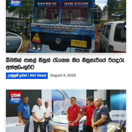
බීමතින් පාසල් සිසුන් රැගෙන ගිය සිසුසැරියේ රියදුරු
අත්අඩංගුවට
උණුසුම් පුවත් | Hot News
August 4, 2026