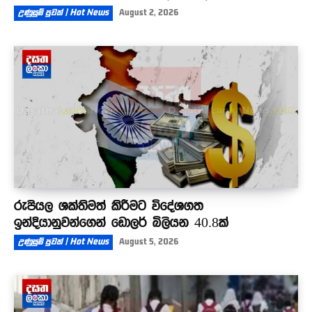
උණුසුම් පුවත් | Hot News
August 2, 2026
රුපියල ශක්තිමත් කිරීමට විදේශගත
ඉන්දියානුවන්ගෙන් ඩොලර් බිලියන 40.8ක්
උණුසුම් පුවත් | Hot News
August 5, 2026