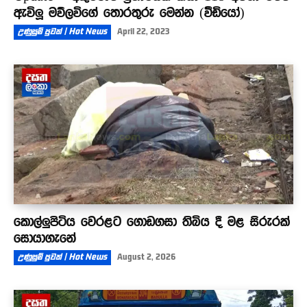
ඇවිලූ මව්ලවිගේ තොරතුරු මෙන්න (වීඩියෝ)
උණුසුම් පුවත් | Hot News
April 22, 2023
කොල්ලුපිටිය වෙරළට ගොඩගසා තිබිය දී මළ සිරුරක්
සොයාගැනේ
උණුසුම් පුවත් | Hot News
August 2, 2026