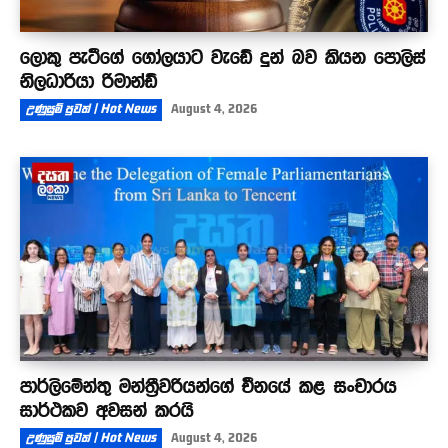
ලොකු පැටීගේ ගෝලයාට වැඩේ දුන් බව කියන පොලිස්
නිලධාරියා රිමාන්ඩ්
උණුසුම් පුවත් | Hot News
August 4, 2026
පාර්ලිමේන්තු මන්ත්‍රීවරියන්ගේ චීනයේ කළ සංචාරය
සාර්ථකව අවසන් කරයි
උණුසුම් පුවත් | Hot News
August 4, 2026