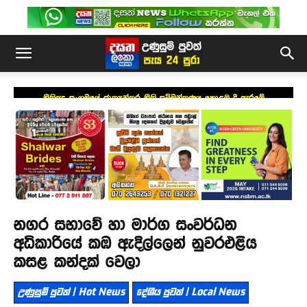
නීතිඥ සංගමයේ ජාත්‍යන්තර නීති සම්මන්ත්‍රණය කොළඹ දී ඇරඹේ
නගර සභාවේ හා මාර්ග සංවර්ධන
අධිකාරියේ කඹ ඇදිල්ලෙන් නුවරඑළිය
කසළ කන්දක් වෙලා
උණුසුම් පුවත් | Hot News
දේශීය පුවත් | Local News