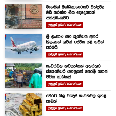
මැගසින් බන්ධනාගාරයට මත්ද්‍රව්‍ය
විසි කරන්න ගිය දෙදෙනෙක්
අත්අඩංගුවට
උණුසුම් පුවත් | Hot News
ශ්‍රී ලංකාව සහ කුවේටය අතර
ශ්‍රීලංකන් ගුවන් සේවය යළි ගමන්
අරඹයි
උණුසුම් පුවත් | Hot News
සංවර්ධන කටයුත්තක් අතරතුර
ස්කෙවේටර් යන්ත්‍රයක් පෙරලී ගොස්
ජීවිත හානියක්
උණුසුම් පුවත් | Hot News
මෙරට නිල විදෙස් සංචිතවල ඉහළ
යෑමක්
උණුසුම් පුවත් | Hot News