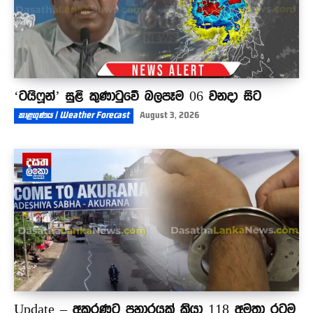
‘ටයිෆූන්’ සුළි කුණාටුවේ බලපෑම 06 වනදා සිට
කාළගුණය | Weather Forecast
August 3, 2026
Update – අකුරණට ප්‍රහාරයක් කියා 118 අමතා රටම