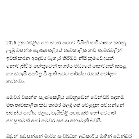
2026 නුවරඑළිය මහ නගර සභාව විසින් සංවිධානය කරනු
ලැබූ වසන්ත සැණකෙළියේ තාවකාලික කඩ කාමරවලින්
ඉවත් කරන අපද්‍රව්‍ය බැහැර කිරීමට නිසි ක්‍රමවේදයක්
නොමැතිවීම හේතුවෙන් නගරය මධ්‍යයේ කොටසක් කසළ
ගොඩගැසී අපවිත්‍ර වී ඇති බවට පාර්ශ්ව රැසක් චෝදනා
කරනවා.
මෙවර වසන්ත සැණකෙළිය වෙනුවෙන් ටෙන්ඩර් පදනම
මත තාවකාලික කඩ කාමර මිලදී ගත් වෙළඳුන් පවසන්නේ
තමන්ට පානීය ජලය, වැසිකිළි පහසුකම් හෝ වෙනත්
පහසුකමක් හෝ මෙවර සපයා නොමැති බවයි.
ඔවුන් පවසන්නේ මාර්ග සංවර්ධන අධිකාරිය මඟින් ටෙන්ඩර්