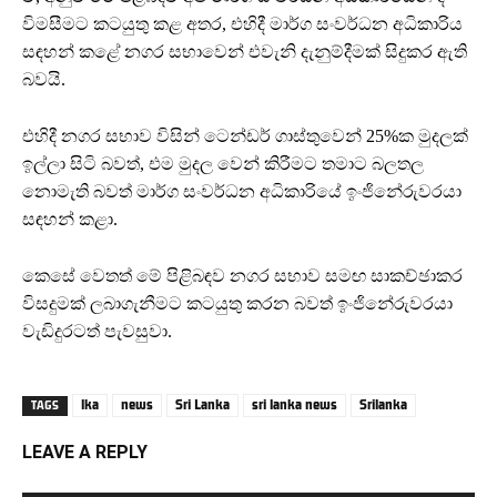
විමසීමට කටයුතු කළ අතර, එහිදී මාර්ග සංවර්ධන අධිකාරිය
සඳහන් කළේ නගර සභාවෙන් එවැනි දැනුම්දීමක් සිදුකර ඇති
බවයි.
එහිදී නගර සභාව විසින් ටෙන්ඩර් ගාස්තුවෙන් 25%ක මුදලක්
ඉල්ලා සිටි බවත්, එම මුදල වෙන් කිරීමට තමාට බලතල
නොමැති බවත් මාර්ග සංවර්ධන අධිකාරියේ ඉංජිනේරුවරයා
සඳහන් කළා.
කෙසේ වෙතත් මේ පිළිබඳව නගර සභාව සමඟ සාකච්ඡාකර
විසදුමක් ලබාගැනීමට කටයුතු කරන බවත් ඉංජිනේරුවරයා
වැඩිදුරටත් පැවසුවා.
lka
news
Sri Lanka
sri lanka news
Srilanka
TAGS
LEAVE A REPLY