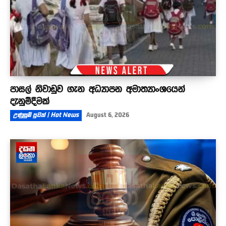
පාසල් නිවාඩුව ගැන අධ්‍යාපන අමාත්‍යාංශයෙන්
දැනුම්දීමක්
උණුසුම් පුවත් | Hot News
August 6, 2026