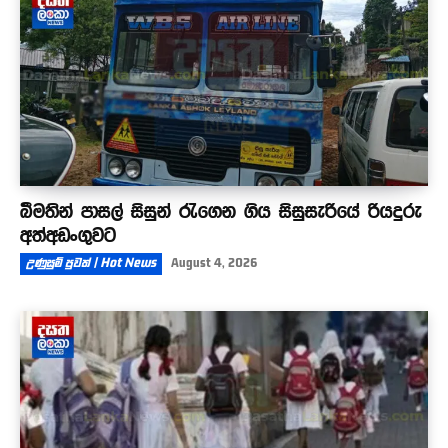
බීමතින් පාසල් සිසුන් රැගෙන ගිය සිසුසැරියේ රියදුරු
අත්අඩංගුවට
උණුසුම් පුවත් | Hot News
August 4, 2026