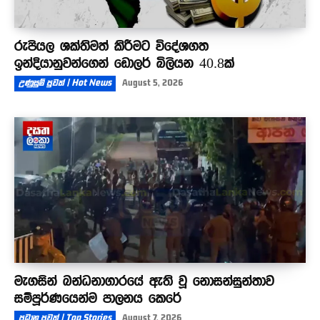
රුපියල ශක්තිමත් කිරීමට විදේශගත
ඉන්දියානුවන්ගෙන් ඩොලර් බිලියන 40.8ක්
උණුසුම් පුවත් | Hot News
August 5, 2026
මැගසින් බන්ධනාගාරයේ ඇති වූ නොසන්සුන්තාව
සම්පූර්ණයෙන්ම පාලනය කෙරේ
ප්‍රධාන පුවත් | Top Stories
August 7, 2026