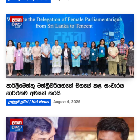
පාර්ලිමේන්තු මන්ත්‍රීවරියන්ගේ චීනයේ කළ සංචාරය
සාර්ථකව අවසන් කරයි
උණුසුම් පුවත් | Hot News
August 4, 2026