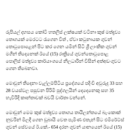
රුපියල් දහසය කෝටි හතලිස් ලක්ෂයක් වටිනා කුෂ් මත්ද්‍රව්‍ය
තොගයක් මෙරටට රැගෙන විත් , ඒවා කටුනායක ගුවන්
තොටුපොළෙන් පිට කර ගෙන යමින් සිටි ශ්‍රී ලාංකික ගුවන්
මගීන් තිදෙනෙක් ඊයේ (15) රාත්‍රියේ ගුවන්තොටුපොළ
පොලිස් මත්ද්‍රව්‍ය කාර්යාංශයේ නිලධාරීන් විසින් අත්අඩංගුවට
ගෙන තිබෙනවා.
මොවුන් තිදෙනා වැල්ලම්පිටිය ප්‍රදේශයේ පදිංචි අවුරුදු 33 සහ
28 වයස්වල පසුවන පිරිමි පුද්ගලයින් දෙදෙනෙකු සහ 35
හැවිරිදි කාන්තාවක් බවයි වාර්තා වන්නේ.
මොවුන් මෙම කුෂ් මත්ද්‍රව්‍ය තොගය තායිලන්තයේ බැංකොක්
නුවරින් මිලදී ගෙන ඩුබායි වෙත පැමිණ එතැන් සිට එමිරේට්ස්
ගුවන් සේවයේ ඊ.කේ.- 654 දරන ගුවන් යානයෙන් ඊයේ (15)