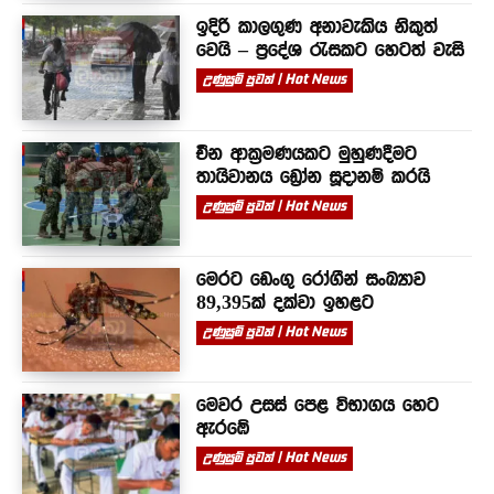
ඉදිරි කාලගුණ අනාවැකිය නිකුත්
වෙයි – ප්‍රදේශ රැසකට හෙටත් වැසි
උණුසුම් පුවත් | Hot News
චීන ආක්‍රමණයකට මුහුණදීමට
තායිවානය ඩ්‍රෝන සූදානම් කරයි
උණුසුම් පුවත් | Hot News
මෙරට ඩෙංගු රෝගීන් සංඛ්‍යාව
89,395ක් දක්වා ඉහළට
උණුසුම් පුවත් | Hot News
මෙවර උසස් පෙළ විභාගය හෙට
ඇරඹේ
උණුසුම් පුවත් | Hot News