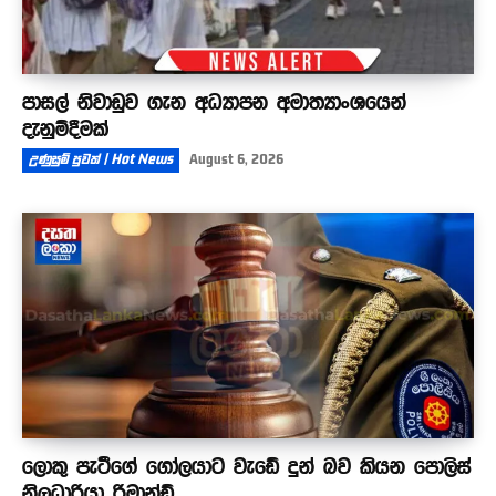
පාසල් නිවාඩුව ගැන අධ්‍යාපන අමාත්‍යාංශයෙන්
දැනුම්දීමක්
උණුසුම් පුවත් | Hot News
August 6, 2026
ලොකු පැටීගේ ගෝලයාට වැඩේ දුන් බව කියන පොලිස්
නිලධාරියා රිමාන්ඩ්