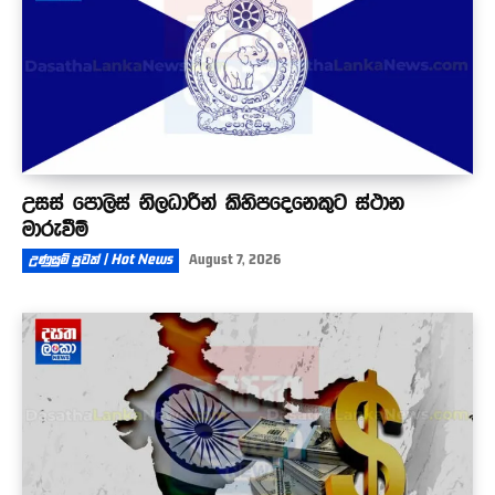
උසස් පොලිස් නිලධාරීන් කිහිපදෙනෙකුට ස්ථාන
මාරුවීම්
උණුසුම් පුවත් | Hot News
August 7, 2026