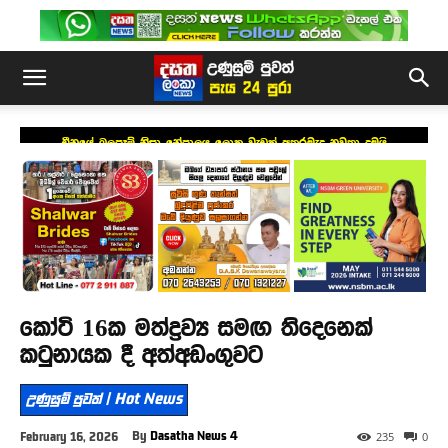
චීනයේ බලපෑම් නිසා නේපාලය ලොකු වැඩක් අතරමැද නවතා දමයි
කෝටි 16ක මත්ද්‍රව්‍ය සමඟ තිදෙනෙක්
කටුනායක දී අත්අඩංගුවට
උණුසුම් පුවත් | Hot News
By
Dasatha News 4
February 16, 2026
235
0