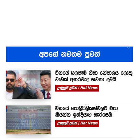
අපගේ නවතම පුවත්
චීනයේ බලපෑම් නිසා නේපාලය ලොකු
වැඩක් අතරමැද නවතා දමයි
උණුසුම් පුවත් | Hot News
චීනයේ පොලිසිලිකන්වලට එපා
කියන්න ඉන්දියාව සැරසෙයි
උණුසුම් පුවත් | Hot News