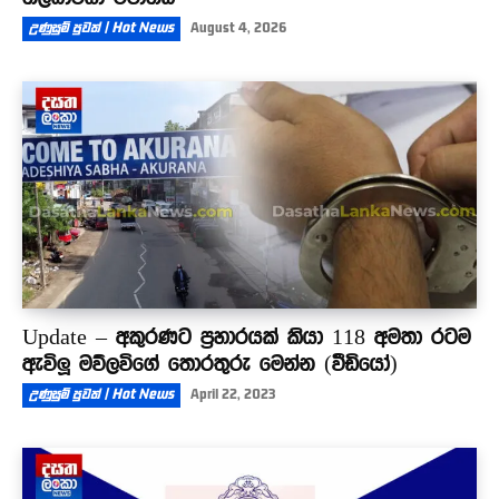
උණුසුම් පුවත් | Hot News
August 4, 2026
Update – අකුරණට ප්‍රහාරයක් කියා 118 අමතා රටම
ඇවිලූ මව්ලවිගේ තොරතුරු මෙන්න (වීඩියෝ)
උණුසුම් පුවත් | Hot News
April 22, 2023