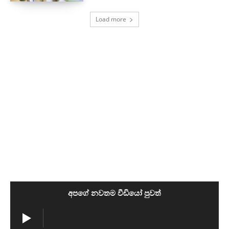
Load more
අපගේ නවතම වීඩියෝ පුවත්