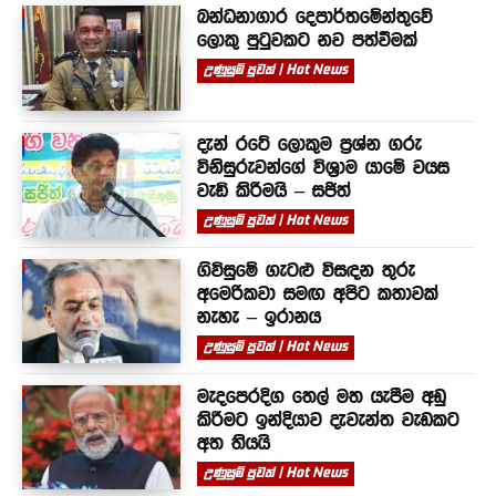
බන්ධනාගාර දෙපාර්තමේන්තුවේ
ලොකු පුටුවකට නව පත්වීමක්
උණුසුම් පුවත් | Hot News
දැන් රටේ ලොකුම ප්‍රශ්න ගරු
විනිසුරුවන්ගේ විශ්‍රාම යාමේ වයස
වැඩි කිරීමයි – සජිත්
උණුසුම් පුවත් | Hot News
ගිවිසුමේ ගැටළු විසඳන තුරු
අමෙරිකවා සමඟ අපිට කතාවක්
නැහැ – ඉරානය
උණුසුම් පුවත් | Hot News
මැදපෙරදිග තෙල් මත යැපීම අඩු
කිරීමට ඉන්දියාව දැවැන්ත වැඩකට
අත තියයි
උණුසුම් පුවත් | Hot News