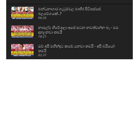
බන්ධනාගාර ගැටුම්වල බාහිර පිටිපස්සේ
බලවේගයක්..?
06:35
නාමල්ව හිරේ දාලා අපේ සටන නවත්වන්න බෑ - මම
දඟලනවා තමයි
18:21
ඔව් අපි මහින්දට කඩේ යනවා තමයි - අපි බයියෝ
තමයි
02:37
නාච්චදූවට ගිය නාමල්ව කට්ටිය ආදරයෙන්
වටකරගනී
04:35
ආදිවාසී ජනතාවගේ අයිතිවාසිකම් අපි තහවුරු
කරනවා
10:40
මේක කුඩ්ඩන්ගේ පාරාදීසයක් කරන්න ද හදන්නේ -
මේවා ගැන බලන්නේ නැද්ද
05:01
ආදිවාසී ගම්මානයට ගිය අගමැතිනිට උණුසුම්
පිළිගැනීමක්
03:18