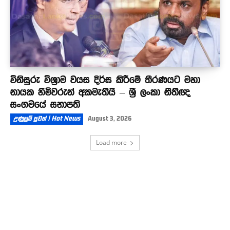
විනිසුරු විශ්‍රාම වයස දිර්ඝ කිරීමේ තීරණයට මහා
නායක හිමිවරුන් අකමැතියි – ශ්‍රී ලංකා නීතිඥ
සංගමයේ සභාපති
උණුසුම් පුවත් | Hot News
August 3, 2026
Load more