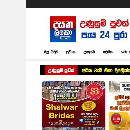
Dasatha
Lanka
News
මුල් පිටුව
ප්‍රධාන
උණුසුම්
දේශීය
තරු 
උණුසුම් පුවත්
අධික වැසි නිසා දිස්ත්‍