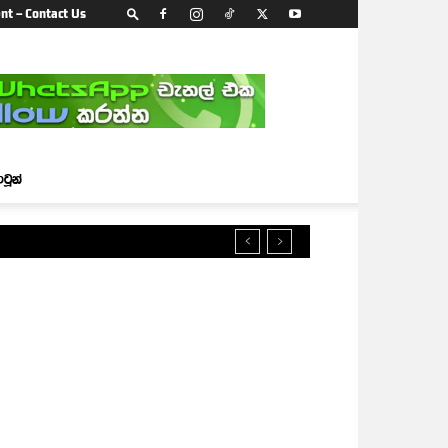
nt – Contact Us
ාටූන්