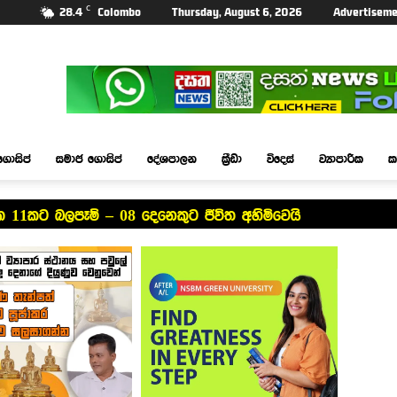
C
28.4
Colombo
Thursday, August 6, 2026
Advertiseme
ගොසිප්
සමාජ ගොසිප්
දේශපාලන
ක්‍රීඩා
විදෙස්
ව්‍යාපාරික
ක
රික්ක 11කට බලපෑම් – 08 දෙනෙකුට ජීවිත අහිමිවෙයි