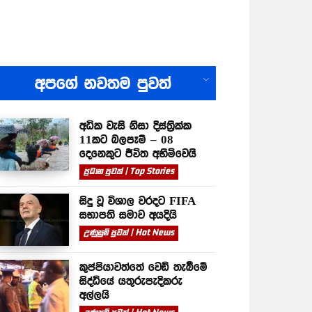
All
අපගේ නවතම පුවත්
අධික වැසි නිසා දිස්ත්‍රික්ක
11කට බලපෑම් – 08
දෙනෙකුට ජීවිත අහිමිවෙයි
ප්‍රධාන පුවත් | Top Stories
සිදු වූ විශාල වරදට FIFA
සභාපති සමාව අයදියි
උණුසුම් පුවත් | Hot News
කුප්පියාවත්තේ වෙඩි තැබීමේ
සිද්ධියේ යතුරුපැදිකරු
අල්ලයි