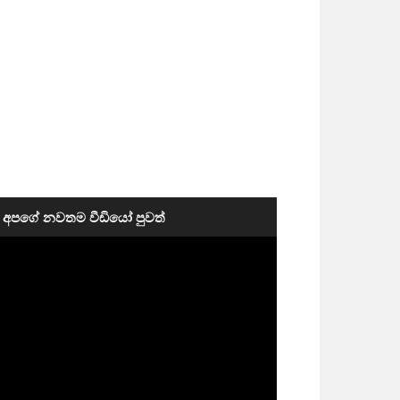
අපගේ නවතම වීඩියෝ පුවත්