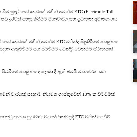
ම මුදල් හෝ කාඩ්පත් මගින් මෙන්ම ETC (Electronic Toll
ම තව දුරටත් පහසු කිරීමට මහාමාර්ග සහ ප්‍රවාහන අමාත්‍යාංශය
් හෝ කාඩ්පත් මගින් මෙන්ම ETC මගින්ද සිදුකිරීමේ පහසුකම්
 සඳහා ඇතුළුවීමට සහ පිටවීමට වෙන්වූ වෙනමම ස්ථානයක්
 පිටවීමේ පහසුකම් ද සලසා දී ඇති බවයි මහාමාර්ග සහ
මන් වාරයක් සඳහාම නියමිත ගාස්තුවෙන් 10% ක වට්ටමක්
කටුනායක හුවමාරු මධ්‍යස්ථානවලදී ETC මගින් ගෙවීම්