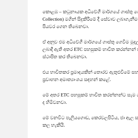
කොළඹ – කටුනායක අධිවේගී මාර්ගයේ ගාස්තු ගෙවී
Collection) මගින් සිදුකිරීමේ දී සේවාව ලබාගැනී
පියවර ගෙන තිබෙනවා.
ඒ අනුව එම අධිවේගී මාර්ගයේ ගාස්තු ගෙවීම මුදල
ලබාදී ඇති අතර ETC පහසුකම් භාවිත කරන්නන්
ස්ථාපිත කර තිබෙනවා.
එය භාවිතකර ප්‍රමාදයකින් තොරව ඇතුළුවීමේ සහ
ප්‍රවාහන අමාත්‍යාංශය සඳහන් කළේ.
මේ අතර ETC පහසුකම් භාවිත කරන්නන්ට සෑම ග
ද හිමිවනවා.
මේ වනවිට පෑලියගොඩ, කෙරවලපිටිය, ජා ඇල සහ 
කල හැකියි.