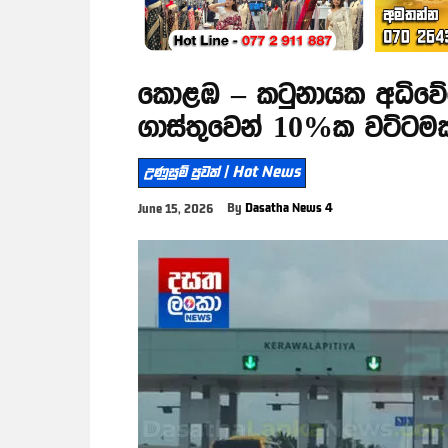
කොළඹ – කටුනායක අධිවේ
ගාස්තුවෙන් 10%ක වට්ටමක
උණුසුම් පුවත් | Hot News
By
Dasatha News 4
June 15, 2026