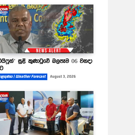
ටයිෆූන්’ සුළි කුණාටුවේ බලපෑම 06 වනදා
ිට
ාළගුණය | Weather Forecast
August 3, 2026