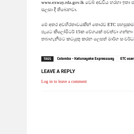
www.exway.rda.gov.lk වෙබ් අඩවිය හරහා ඉතා 
සලසා දී තිබෙනවා.
මේ අතර අවහිරතාවයකින් තොරව ETC පහසුකම භා
පැයට කිලෝමීටර් 15ක වේගයක් පවත්වා ගන්නා 
තබාගැනීමට කටයුතු කරන ලෙසත් මාර්ග සංවර්ධන 
Colombo - Katunayake Expressway
ETC user
TAGS
LEAVE A REPLY
Log in to leave a comment