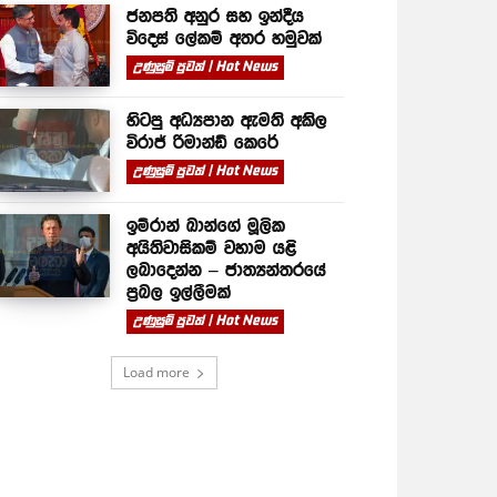
ජනපති අනුර සහ ඉන්දීය
විදෙස් ලේකම් අතර හමුවක්
උණුසුම් පුවත් | Hot News
හිටපු අධ්‍යපාන ඇමති අකිල
විරාජ් රිමාන්ඩ් කෙරේ
උණුසුම් පුවත් | Hot News
ඉම්රාන් ඛාන්ගේ මූලික
අයිතිවාසිකම් වහාම යළි
ලබාදෙන්න – ජාත්‍යන්තරයේ
ප්‍රබල ඉල්ලීමක්
උණුසුම් පුවත් | Hot News
Load more