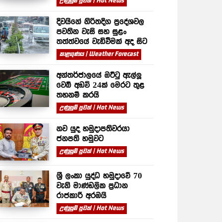
උණුසුම් පුවත් | Hot News
දිවයිනේ නිරිතදිග ප්‍රදේශවල
පවතින වැසි සහ සුළං
තත්ත්වයේ වැඩිවීමක් අද සිට
කාළගුණය | Weather Forecast
අන්තර්ජාලයේ ඔට්ටු ඇල්ලූ
වෙබ් අඩවි 24ක් මෙරට තුළ
තහනම් කරයි
උණුසුම් පුවත් | Hot News
නව යුද හමුදාපතිවරයා
ජනපති හමුවට
උණුසුම් පුවත් | Hot News
ශ්‍රී ලංකා යුද්ධ හමුදාවේ 70
වැනි මාණ්ඩලික ප්‍රධාන
රාජකාරී අරඹයි
උණුසුම් පුවත් | Hot News