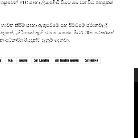
පහසුවෙන් ETC සදහා ලියාපදිංචි වීමට මේ වනවිට පහසුකම්
විත කිරීම සඳහා ඇතුළුවීමේ සහ පිටවීමේ ස්ථානවලදී
ලෙසත්, ඉදිරියෙන් ඇති වාහනය සමග මීටර් 20ක පරතරයක්
අධිකාරිය රියදුන්ට දැනුම් දෙනවා.
s
lka
news
Sri Lanka
sri lanka news
Srilanka