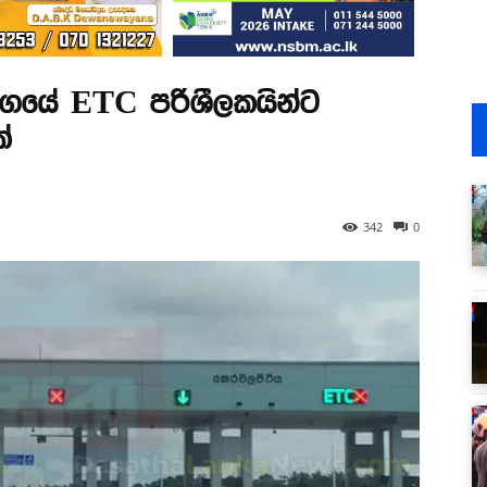
ගයේ ETC පරිශීලකයින්ට
්
342
0