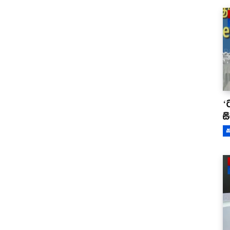
‘
ස
ක