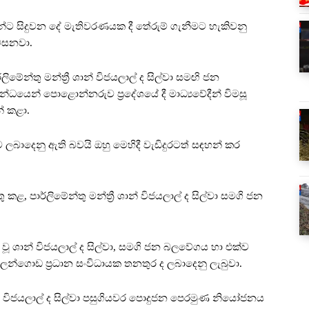
න්ට සිදුවන දේ මැතිවරණයක දී තේරුම් ගැනීමට හැකිවනු
පවසනවා.
ලිමේන්තු මන්ත්‍රී ශාන් විජයලාල් ද සිල්වා සමඟි ජන
යෙන් පොළොන්නරුව ප්‍රදේශයේ දී මාධ්‍යවේදීන් විමසූ
් කළා.
ුව ලබාදෙනු ඇති බවයි ඔහු මෙහිදී වැඩිදුරටත් සඳහන් කර
, පාර්ලිමේන්තු මන්ත්‍රී ශාන් විජයලාල් ද සිල්වා සමගි ජන
මු වූ ශාන් විජයලාල් ද සිල්වා, සමගි ජන බලවේගය හා එක්ව
න්ගොඩ ප්‍රධාන සංවිධායක තනතුර ද ලබාදෙනු ලැබුවා.
ාන් විජයලාල් ද සිල්වා පසුගියවර පොදුජන පෙරමුණ නියෝජනය