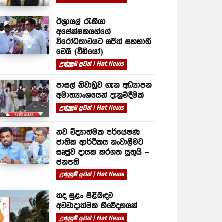
ඊශ්‍රායල් රැකියා
අපේක්ෂකයන්ගේ
විරෝධතාවයට සජිත් සහභාගී
වෙයි (වීඩියෝ)
උණුසුම් පුවත් | Hot News
පාසල් නිවාඩුව ගැන අධ්‍යාපන
අමාත්‍යාංශයෙන් දැනුම්දීමක්
උණුසුම් පුවත් | Hot News
නව විද්‍යාත්මක පර්යේෂණ
ජාතික ආර්ථිකය නංවාලීමට
සෘජුව දායක කරගත යුතුයි –
ජනපති
උණුසුම් පුවත් | Hot News
තද සුළං පිළිබඳව
අවවාදාත්මක නිවේදනයක්
උණුසුම් පුවත් | Hot News