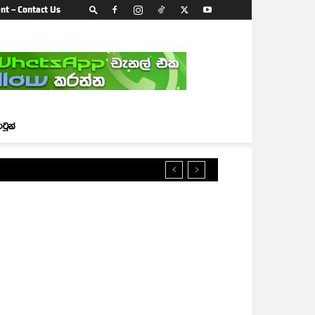
nt – Contact Us
ාටූන්