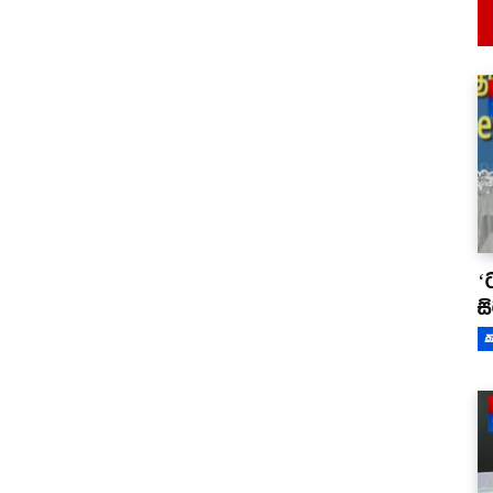
‘
ස
ක