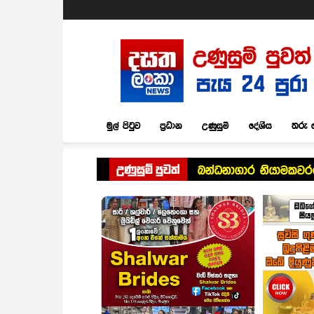
Dasatha
Lanka
News
මුල් පිටුව
ප්‍රධාන
උණුසුම්
දේශීය
තරු 
උණුසුම් පුවත්
බන්ධනාගාර නියාමකවර