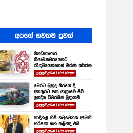
All
අපගේ නවතම පුවත්
බන්ධනාගාර
නියාමකවරයෙක්ට
රැඳවියෙක්ගෙන් මරණ තර්ජන
උණුසුම් පුවත් | Hot News
මෙරට මුහුදු තීරයේ දී
අනතුරට පත් යාත්‍රාවේ සිටි
ඉන්දීය ධීවරයින් මුදාගනී
උණුසුම් පුවත් | Hot News
කාදිනල් හිමි හමුවෙන්න ඇමති
හර්ෂණ සහ නලින්ද එයි
උණුසුම් පුවත් | Hot News