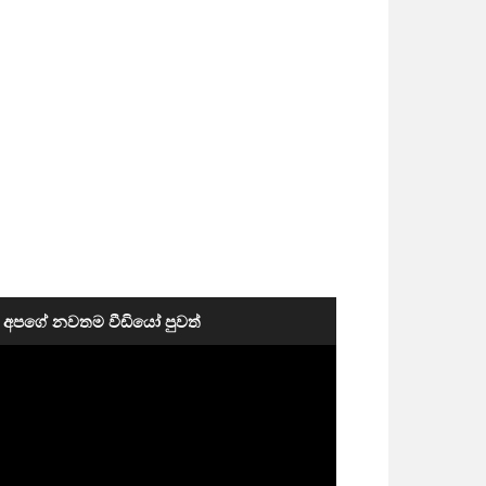
අපගේ නවතම වීඩියෝ පුවත්