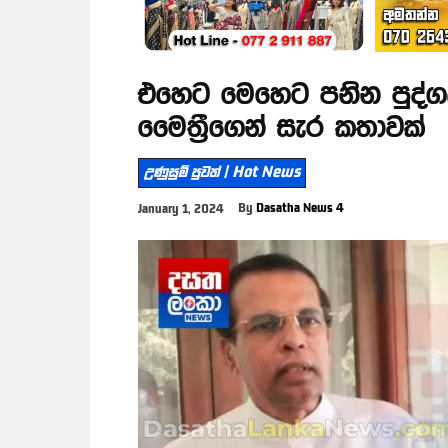
එහෙට මෙහෙට පනින පුද්ගල
මෛත්‍රීගෙන් සැර කතාවක්
උණුසුම් පුවත් | Hot News
By
Dasatha News 4
January 1, 2024