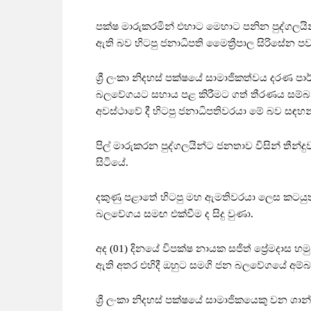
පක්ෂ මාරුකරමින් එහාට මෙහාට පනින පුද්ගලයි
ඇති බව හිටපු ජනාධිපති මෛත්‍රීපාල සිරිසේන 
ශ්‍රී ලංකා නිදහස් පක්ෂයේ සාමාජිකත්වය දරණ පාර්
බලවේගයට සහාය පළ කිරීමට ගත් තීරණය සම්බන්ධ
අවස්ථාවේ දී හිටපු ජනාධිපතිවරයා මේ බව සඳහන
පිල් මාරුකරන පුද්ගලයින්ට ජනතාව විසින් තීන්ද
සිටියේ.
දකුණු පළාතේ හිටපු මහ ඇමතිවරයා ලෙස කටයුතු කළ
බලවේගය සමඟ එක්වීම ද සිදු වුණා.
අද (01) දිනයේ විපක්ෂ නායක සජිත් ප්‍රේමදාස හ
ඇති අතර එහිදී ඔහුට සමගි ජන බලවේගයේ අම්බල
ශ්‍රී ලංකා නිදහස් පක්ෂයේ සාමාජිකයෙකු වන ශ