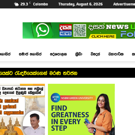
C
29.3
Colombo
Thursday, August 6, 2026
Advertiseme
ගොසිප්
සමාජ ගොසිප්
දේශපාලන
ක්‍රීඩා
විදෙස්
ව්‍යාපාරික
ක
යෙක්ට රැඳවියෙක්ගෙන් මරණ තර්ජන