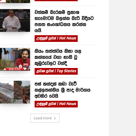
වත්කම් බැරකම් ප්‍රකාශ
හැමෝටම බලන්න බැරි විදියට
පනත සංශෝධනය කරන්න
යයි
උණුසුම් පුවත් | Hot News
නියං තත්ත්වය නිසා යල
කන්නයේ වගා හානි වූ
කුඹුරුවලට වන්දි
ප්‍රධාන පුවත් | Top Stories
පස් කන්දක් කඩා වැටී
නල්ලතන්නිය ශ්‍රී පාද මාර්ගය
අවහිර වෙයි
උණුසුම් පුවත් | Hot News
Load more