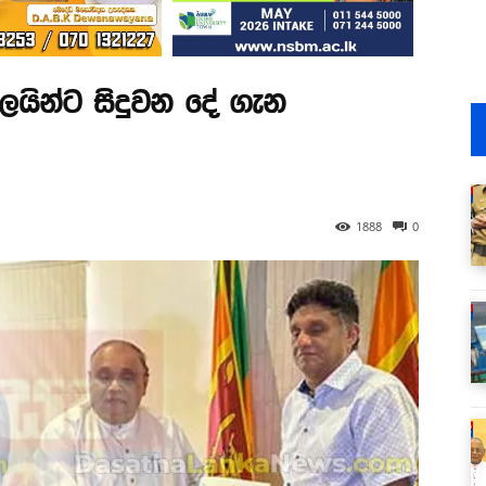
යින්ට සිදුවන දේ ගැන
1888
0