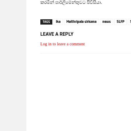
කරමින් පාර්ලිමේන්තුවට පිවිසියා.
lka
Maithripala sirisena
news
SLFP
TAGS
LEAVE A REPLY
Log in to leave a comment