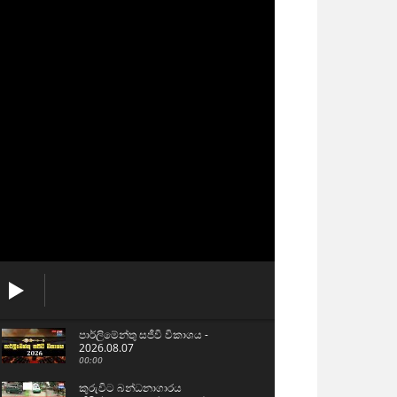
පාර්ලිමේන්තු සජීවි විකාශය -
2026.08.07
00:00
කුරුවිට බන්ධනාගාරය