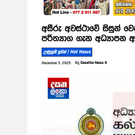
අසීරු අවස්ථාවේ සිසුන් වෙ
පරිත්‍යාග ගැන අධ්‍යාපන 
උණුසුම් පුවත් | Hot News
By
Dasatha News 4
December 5, 2025