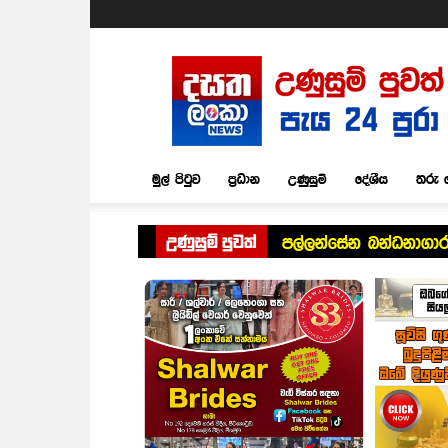
Dasatha
Lanka
News
මුල් පිටුව
ප්‍රධාන
උණුසුම්
දේශීය
තරු 
උණුසුම් පුවත්
පල්ලන්සේන බන්ධනාගාර