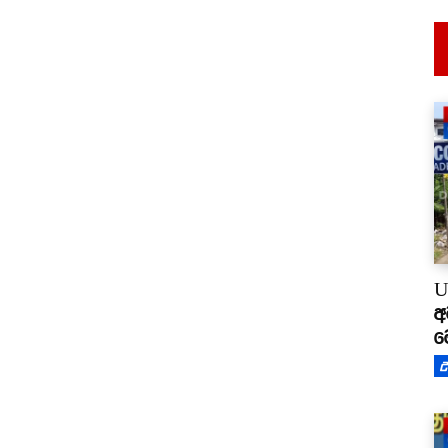
U
අ
ම
උ