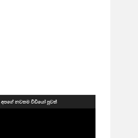
අපගේ නවතම වීඩියෝ පුවත්