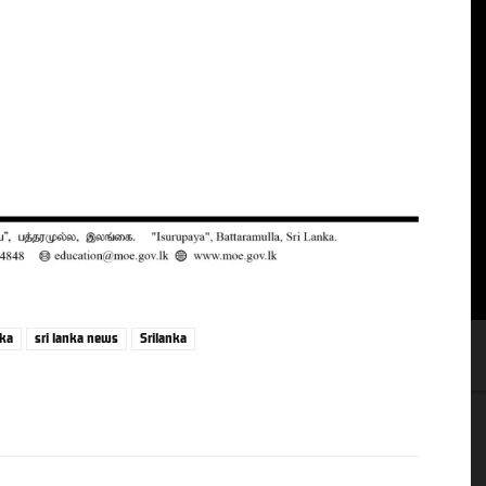
nka
sri lanka news
Srilanka