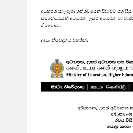
අයහපත් කාලගුණ තත්ත්වයෙන් පීඩාවට පත් සිසු 
සම්බන්ධයෙන් අධ්‍යාපන, උසස් අධ්‍යාපන හා වෘත්
තිබෙනවා.
අදාළ නිවේදනය පහතින්.