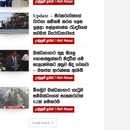
උණුසුම් පුවත් | Hot News
Update – සිරකරුවන්⁣ගේ
වාර්තා කඩිනම් කරන ලෙස
ඉල්ලා පල්ලන්සේන රැඳවියන්
තවමත් විරෝධතාවයේ
උණුසුම් පුවත් | Hot News
බන්ධනාගාර තුළ සියලු
නොසන්සුන්කාරී සිද්ධීන් යම්
සැලැස්මකට අනුව සිදු වෙනවා
– මහජන ආරක්ෂක ඇමති
උණුසුම් පුවත් | Hot News
මීගමුව බන්ධනාගාර ගැටුම
සම්බන්ධයෙන් සැකකරුවන්
62ක් නම්කරයි
උණුසුම් පුවත් | Hot News
Load more