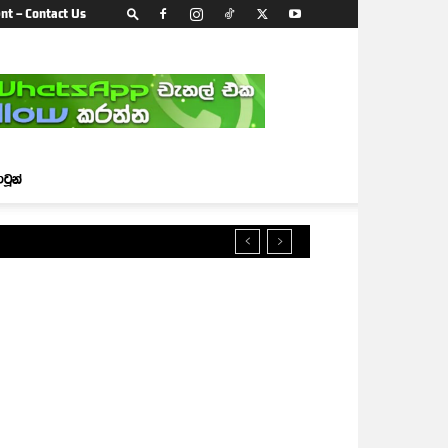
nt – Contact Us
ාටූන්