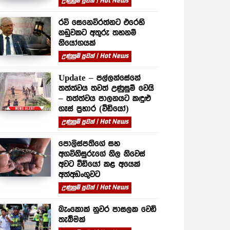
උණුසුම් පුවත් | Hot News
රවි සෙනෙවිරත්නට එරෙහි
නඩුවකට අතුරු තහනම්
නියෝගයක්
උණුසුම් පුවත් | Hot News
Update – පල්ලන්සේනේ
තත්ත්වය තවත් උණුසුම් වෙයි
– තත්ත්වය පාලනයට කඳුළු
ගෑස් ප්‍රහාර (වීඩියෝ)
උණුසුම් පුවත් | Hot News
පොලිස්පතිගේ සහ
අගවිනිසුරුගේ නිල නිවෙස්
අවට වීඩියෝ කළ අයෙක්
අත්අඩංගුවට
උණුසුම් පුවත් | Hot News
බැංකොක් නුවර පාසලක වෙඩි
තැබීමක්