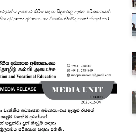
දරුවන්ට උපකාර කිරීම සඳහා සිදුකරනු ලබන පරිත්‍යාගයන්
තිය අධ්‍යාපන අමාත්‍යාංශය විශේෂ නිවේදනයක් නිකුත් කර