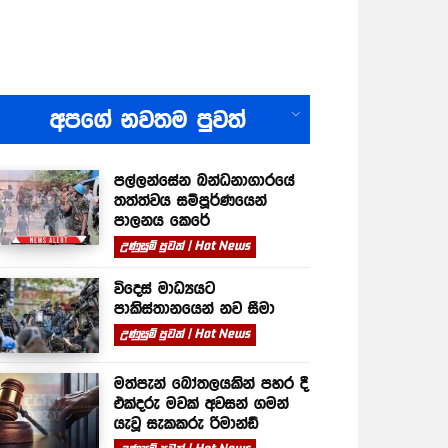
All
අපගේ නවතම පුවත්
පල්ලන්සේන බන්ධනාගාරයේ
තත්ත්වය සම්පූර්ණයෙන්
පාලනය කෙරේ
උණුසුම් පුවත් | Hot News
විදෙස් මාධ්‍යයට
පාකිස්තානයෙන් නව සීමා
උණුසුම් පුවත් | Hot News
මත්පැන් බෝතලයකින් පහර දී
එක්දරු මවක් අවසන් ගමන්
යැවූ සැකකරු රිමාන්ඩ්