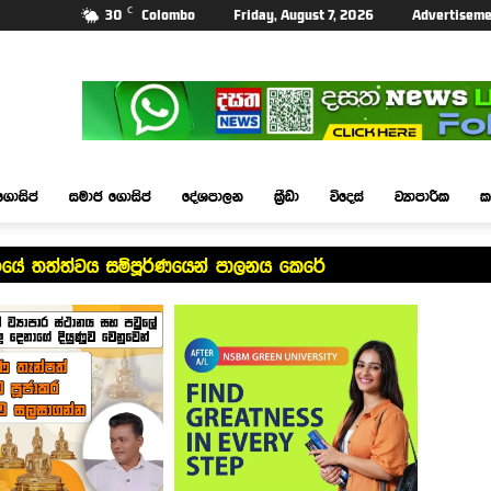
C
30
Colombo
Friday, August 7, 2026
Advertiseme
ගොසිප්
සමාජ ගොසිප්
දේශපාලන
ක්‍රීඩා
විදෙස්
ව්‍යාපාරික
ක
යේ තත්ත්වය සම්පූර්ණයෙන් පාලනය කෙරේ