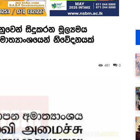
නුවෙන් සිදුකරන මූල්‍යමය
අමාත්‍යාංශයෙන් නිවේදනයක්
481
0