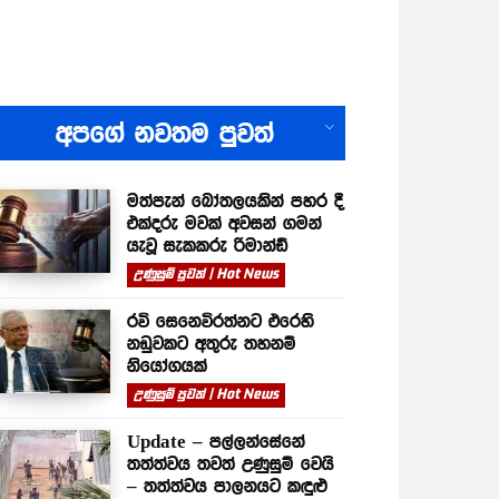
All
අපගේ නවතම පුවත්
මත්පැන් බෝතලයකින් පහර දී
එක්දරු මවක් අවසන් ගමන්
යැවූ සැකකරු රිමාන්ඩ්
උණුසුම් පුවත් | Hot News
රවි සෙනෙවිරත්නට එරෙහි
නඩුවකට අතුරු තහනම්
නියෝගයක්
උණුසුම් පුවත් | Hot News
Update – පල්ලන්සේනේ
තත්ත්වය තවත් උණුසුම් වෙයි
– තත්ත්වය පාලනයට කඳුළු