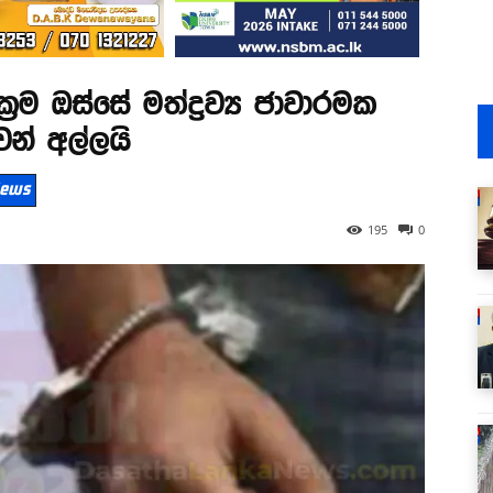
‍රම ඔස්සේ මත්ද්‍රව්‍ය ජාවාරමක
ෙන් අල්ලයි
 News
195
0