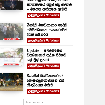
සැලැස්මකට අනුව සිදු වෙනවා
– මහජන ආරක්ෂක ඇමති
උණුසුම් පුවත් | Hot News
මීගමුව බන්ධනාගාර ගැටුම
සම්බන්ධයෙන් සැකකරුවන්
62ක් නම්කරයි
උණුසුම් පුවත් | Hot News
Update – පල්ලන්සේන
බන්ධනාගාර තුළින් පිටතට
ගල් මුල් ප්‍රහාර
උණුසුම් පුවත් | Hot News
මැගසින් බන්ධනාගාරයේ
නොසන්සුන්තාවයෙන් එක්
රැඳවියෙක් මරුට
උණුසුම් පුවත් | Hot News
Load more