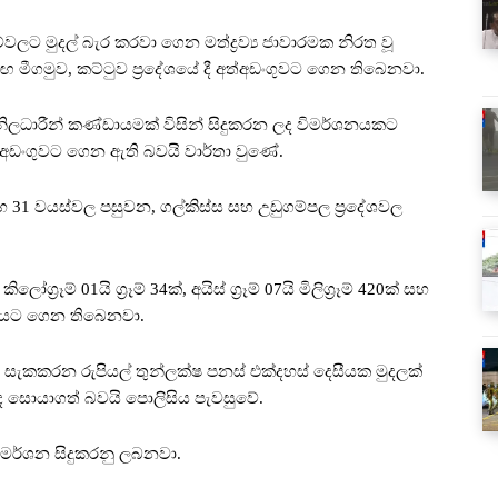
ුම්වලට මුදල් බැර කරවා ගෙන මත්ද්‍රව්‍ය ජාවාරමක නිරත වූ
ඟ මීගමුව, කට්ටුව ප්‍රදේශයේ දී අත්අඩංගුවට ගෙන තිබෙනවා.
ිලධාරීන් කණ්ඩායමක් විසින් සිදුකරන ලද විමර්ශනයකට
අඩංගුවට ගෙන ඇති බවයි වාර්තා වුණේ.
 31 වයස්වල පසුවන, ගල්කිස්ස සහ උඩුගම්පල ප්‍රදේශවල
්‍රෑම් 01යි ග්‍රෑම් 34ක්, අයිස් ග්‍රෑම් 07යි මිලිග්‍රෑම් 420ක් සහ
් භාරයට ගෙන තිබෙනවා.
ට සැකකරන රුපියල් තුන්ලක්ෂ පනස් එක්දහස් දෙසීයක මුදලක්
 සොයාගත් බවයි පොලිසිය පැවසුවේ.
විමර්ශන සිදුකරනු ලබනවා.