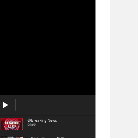
🔴Breaking News
00:00