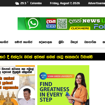
C
29.5
Colombo
Friday, August 7, 2026
Advertiseme
ගොසිප්
සමාජ ගොසිප්
දේශපාලන
ක්‍රීඩා
විදෙස්
ව්‍යාපාරික
ක
ර දී එක්දරු මවක් අවසන් ගමන් යැවූ සැකකරු රිමාන්ඩ්