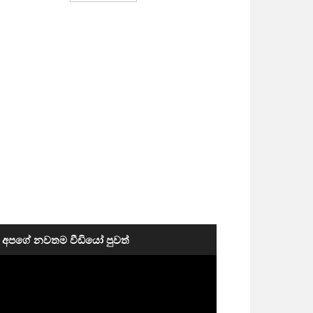
අපගේ නවතම වීඩියෝ පුවත්