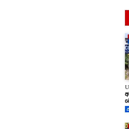
U
අ
ම
උ