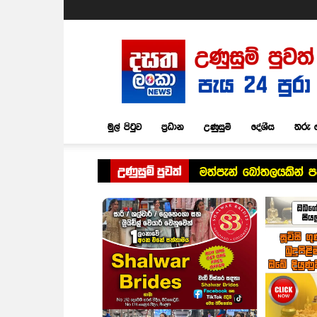
Dasatha
Lanka
News
මුල් පිටුව
ප්‍රධාන
උණුසුම්
දේශීය
තරු 
උණුසුම් පුවත්
මත්පැන් බෝතලයකින් පහ