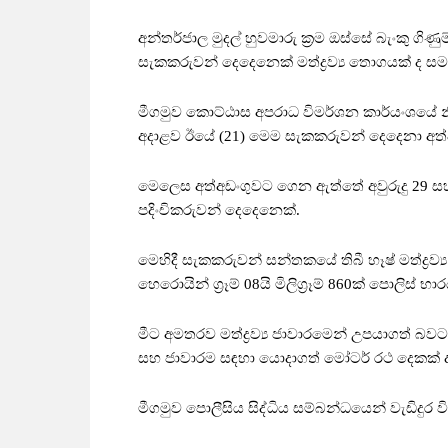
අන්තර්ජාල මුදල් හුවමාරු ක්‍රම ඔස්සේ බැංකු ගිණ
සැකකරුවන් දෙදෙනෙක් මත්ද්‍රව්‍ය තොගයක් ද සම
මීගමුව කොට්ඨාස අපරාධ විමර්ශන කාර්යංශයේ න
අදාළව ඊයේ (21) මෙම සැකකරුවන් දෙදෙනා අත්
මෙලෙස අත්අඩංගුවට ගෙන ඇත්තේ අවුරුදු 29 සහ
පදිංචිකරුවන් දෙදෙනෙක්.
මෙහිදී සැකකරුවන් සන්තකයේ තිබී හෑෂ් මත්ද්‍රව්‍ය කිලෝග
හෙරොයින් ග්‍රෑම් 08යි මිලිග්‍රෑම් 860ක් පොලිස
මීට අමතරව මත්ද්‍රව්‍ය ජාවාරමෙන් උපයාගත් බව
සහ ජාවාරම සඳහා යොදාගත් මෝටර් රථ දෙකක් ද
මීගමුව පොලීසිය සිද්ධිය සම්බන්ධයෙන් වැඩිදුර 