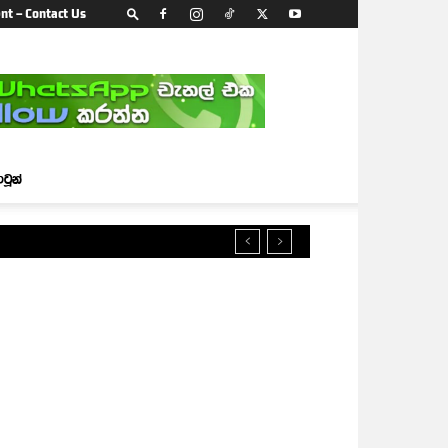
nt – Contact Us
ාටූන්