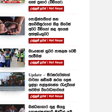
ගෑස් ප්‍රහාර (වීඩියෝ)
උණුසුම් පුවත් | Hot News
පොලිස්පතිගේ සහ
අගවිනිසුරුගේ නිල නිවෙස්
අවට වීඩියෝ කළ අයෙක්
අත්අඩංගුවට
උණුසුම් පුවත් | Hot News
බැංකොක් නුවර පාසලක වෙඩි
තැබීමක්
උණුසුම් පුවත් | Hot News
Update – සිරකරුවන්⁣ගේ
වාර්තා කඩිනම් කරන ලෙස
ඉල්ලා පල්ලන්සේන රැඳවියන්
තවමත් විරෝධතාවයේ
උණුසුම් පුවත් | Hot News
බන්ධනාගාර තුළ සියලු
නොසන්සුන්කාරී සිද්ධීන් යම්