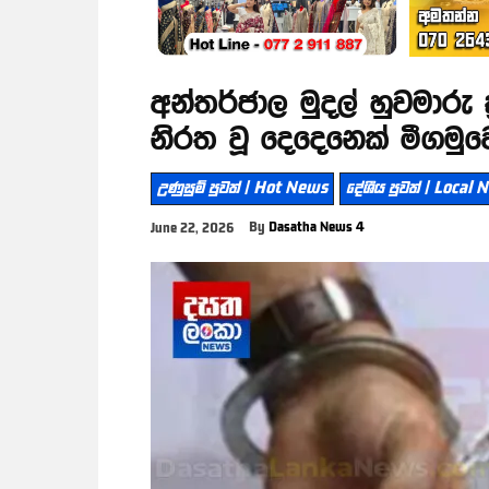
අන්තර්ජාල මුදල් හුවමාරු ක්
නිරත වූ දෙදෙනෙක් මීගමුව
උණුසුම් පුවත් | Hot News
දේශීය පුවත් | Local
By
Dasatha News 4
June 22, 2026