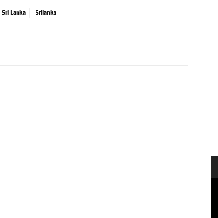
Sri Lanka
Srilanka