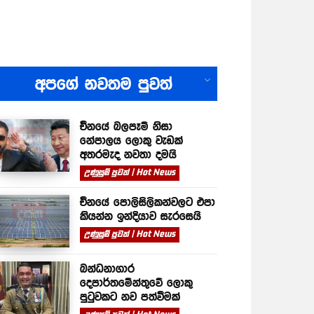
All
අපගේ නවතම පුවත්
චීනයේ බලපෑම් නිසා
නේපාලය ලොකු වැඩක්
අතරමැද නවතා දමයි
උණුසුම් පුවත් | Hot News
චීනයේ පොලිසිලිකන්වලට එපා
කියන්න ඉන්දියාව සැරසෙයි
උණුසුම් පුවත් | Hot News
බන්ධනාගාර
දෙපාර්තමේන්තුවේ ලොකු
පුටුවකට නව පත්වීමක්