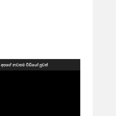
අපගේ නවතම වීඩියෝ පුවත්