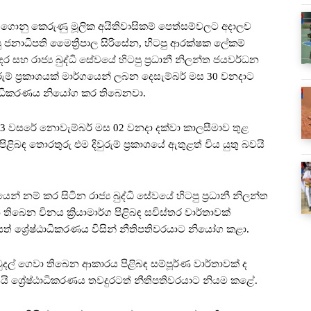
ධයෙන් ගොනු කෙරුණු මූලික අයිතිවාසිකම් පෙත්සම්වලට අදාලව
ු ජනාධිපති මෛත්‍රීපාල සිරිසේන, හිටපු ආරක්ෂක ලේකම්
න්දර සහ රාජ්‍ය බුද්ධි සේවයේ හිටපු ප්‍රධානී නිලන්ත ජයවර්ධන
රුම් ප්‍රකාශයක් මාර්ගයෙන් ලබන දෙසැම්බර් මස 30 වනදාට
ෂ්ඨාධිකරණය නියෝග කර තිබෙනවා.
2023 වසරේ නොවැම්බර් මස 02 වනදා දක්වා කාලසීමාව තුළ
ිබඳ තොරතුරු එම දිවුරුම් ප්‍රකාශයේ ඇතුළත් විය යුතු බවයි
ම් කර සිටින රාජ්‍ය බුද්ධි සේවයේ හිටපු ප්‍රධානී නිලන්ත
ෙන විනය ක්‍රියාමාර්ග පිළිබඳ සවිස්තර වාර්තාවක්
 ශ්‍රේෂ්ඨාධිකරණය විසින් නීතිපතිවරයාට නියෝග කළා.
දල් ගෙවා තිබෙන ආකාරය පිළිබඳ සම්පූර්ණ වාර්තාවක් ද
 ශ්‍රේෂ්ඨාධිකරණය තවදුරටත් නීතිපතිවරයාට නියම කළේ.