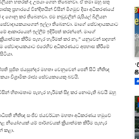
මිලියන හතරක් ද උපයා ගෙන තිබෙනවා. ඒ තමා ඔහු සතු
ු ප්‍රහාරයේ වින්දිතයින් විසින් මීගමුව දිසා අධිකරණයේ
 ද ගොනු කර තිබෙනවා. එම නඩුවලින් රුපියල් බිලියන
ාගේ සේවාදායකයාගෙන් ඉල්ලා තිබෙනවා. මාගේ සේවාදායකයාට
ි මේ ආකාරයෙන් ඉල්ලීම් ඉදිරිපත් කරන්නේ. මාගේ
‍රියාත්මක කිරීම පැහැර හැරීමක් කර නෑ.” යනුවෙන් සඳහන්
 තම සේවාදායකයාට එරෙහිව අධිකරණයට අපහාස කිරීමේ
ිටියා.
‘
පති පූජිත ජයසුන්දර මහතා වෙනුවෙන් පෙනී සිටි නීතිඥ
ස
ා විශ්‍රාමික රාජ්‍ය සේවයකයෙකු බවයි.
ක
විසින් හිතාමතාම පැහැර හැරීමක් සිදු කර නොමැති බවයි ඔහු
 ජනාධිපති නීතිඥ සංජීව ජයවර්ධන මහතා අධිකරණය හමුවේ
 කළ නියෝගයක් යම් පාර්ශවයක් ක්‍රියාත්මක කිරීම පැහැර
් කළා.