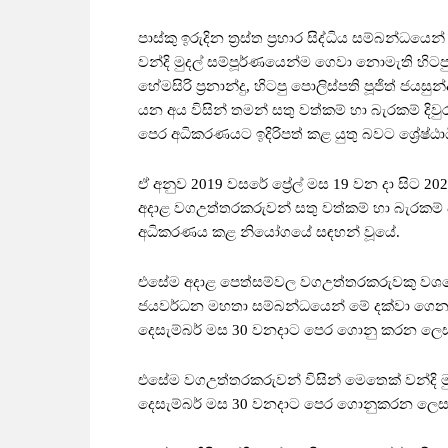
පාස්කු ඉරුදින ත්‍රස්ත ප්‍රහාර සිද්ධිය සම්බන්
වන්දි මුදල් සම්පූර්ණයෙන්ම ගෙවා නොමැති හිටප
හේමසිරි ප්‍රනාන්දු, හිටපු පොලිස්පති පූජිත් ජයසු
යන අය විසින් තමන් සතු වත්කම් හා බැරකම් දිවු
පෙර අධිකරණයට ඉදිරිපත් කළ යුතු බවට ශ්‍රේ
ඒ අනුව 2019 වසරේ ප්‍රේල් මස 19 වන දා සිට 
අදාළ වගඋත්තරකරුවන් සතු වත්කම් හා බැරකම් පිළ
අධිකරණය කළ නියෝගයේ සඳහන් වූයේ.
එසේම අදාළ පෙත්සම්වල වගඋත්තරකරුවකු වශයෙන් න
ජයවර්ධන මහතා සම්බන්ධයෙන් මේ දක්වා ගෙන තිබ
දෙසැම්බර් මස 30 වනදාට පෙර ගොනු කරන ලෙසත්
එසේම වගඋත්තරකරුවන් විසින් මෙතෙක් වන්දි මු
දෙසැම්බර් මස 30 වනදාට පෙර ගොනුකරන ලෙසයි