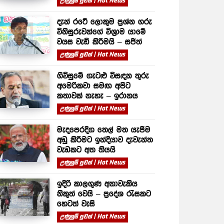
උණුසුම් පුවත් | Hot News
දැන් රටේ ලොකුම ප්‍රශ්න ගරු
විනිසුරුවන්ගේ විශ්‍රාම යාමේ
වයස වැඩි කිරීමයි – සජිත්
උණුසුම් පුවත් | Hot News
ගිවිසුමේ ගැටළු විසඳන තුරු
අමෙරිකවා සමඟ අපිට
කතාවක් නැහැ – ඉරානය
උණුසුම් පුවත් | Hot News
මැදපෙරදිග තෙල් මත යැපීම
අඩු කිරීමට ඉන්දියාව දැවැන්ත
වැඩකට අත තියයි
උණුසුම් පුවත් | Hot News
ඉදිරි කාලගුණ අනාවැකිය
නිකුත් වෙයි – ප්‍රදේශ රැසකට
හෙටත් වැසි
උණුසුම් පුවත් | Hot News