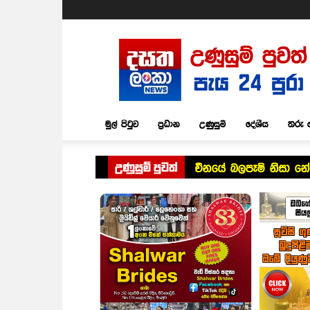
Dasatha
Lanka
News
මුල් පිටුව
ප්‍රධාන
උණුසුම්
දේශීය
තරු 
උණුසුම් පුවත්
චීනයේ බලපෑම් නිසා න