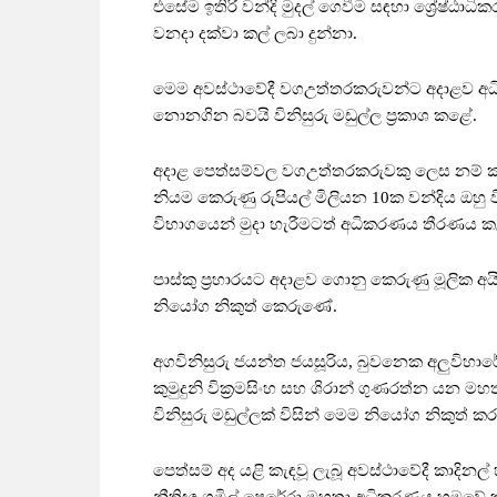
එසේම ඉතිරි වන්දි මුදල් ගෙවීම සඳහා ශ්‍රේෂ්
වනදා දක්වා කල් ලබා දුන්නා.
මෙම අවස්ථාවේදී වගඋත්තරකරුවන්ට අදාළව අ
නොනගින බවයි විනිසුරු මඩුල්ල ප්‍රකාශ කළේ.
අදාළ පෙත්සම්වල වගඋත්තරකරුවකු ලෙස නම් කර සිට
නියම කෙරුණු රුපියල් මිලියන 10ක වන්දිය ඔහු
විභාගයෙන් මුදා හැරීමටත් අධිකරණය තීරණය ක
පාස්කු ප්‍රහාරයට අදාළව ගොනු කෙරුණු මූලික අයි
නියෝග නිකුත් කෙරුණේ.
අගවිනිසුරු ජයන්ත ජයසූරිය, බුවනෙක අලුවිහාරේ, මුර්
කුමුදුනි වික්‍රමසිංහ සහ ශිරාන් ගුණරත්න යන මහ
විනිසුරු මඩුල්ලක් විසින් මෙම නියෝග නිකුත් ක
පෙත්සම් අද යළි කැඳවූ ලැබූ අවස්ථාවේදී කාදින