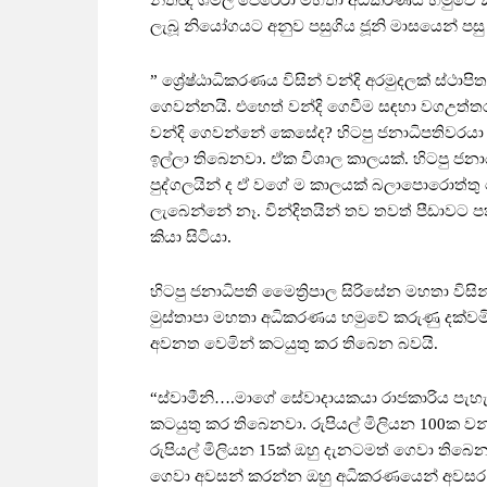
නීතිඥ ශමිල් පෙරේරා මහතා අධිකරණය හමුවේ කර
ලැබූ නියෝගයට අනුව පසුගිය ජූනි මාසයෙන් පසු කි
” ශ්‍රේෂ්ඨාධිකරණය විසින් වන්දි අරමුදලක් ස්ථාපිත
ගෙවන්නයි. එහෙත් වන්දි ගෙවීම සඳහා වගඋත්තරක
වන්දි ගෙවන්නේ කෙසේද? හිටපු ජනාධිපතිවරය
ඉල්ලා තිබෙනවා. ඒක විශාල කාලයක්. හිටපු ජ
පුද්ගලයින් ද ඒ වගේ ම කාලයක් බලාපොරොත්තු
ලැබෙන්නේ නෑ. වින්දිතයින් තව තවත් පීඩාවට 
කියා සිටියා.
හිටපු ජනාධිපති මෛත්‍රිපාල සිරිසේන මහතා වි
මුස්තාපා මහතා අධිකරණය හමුවේ කරුණු දක්ව
අවනත වෙමින් කටයුතු කර තිබෙන බවයි.
“ස්වාමීනි….මාගේ සේවාදායකයා රාජකාරිය පැහ
කටයුතු කර තිබෙනවා. රුපියල් මිලියන 100ක 
රුපියල් මිලියන 15ක් ඔහු දැනටමත් ගෙවා තිබෙනව
ගෙවා අවසන් කරන්න ඔහු අධිකරණයෙන් අවසර ඉල