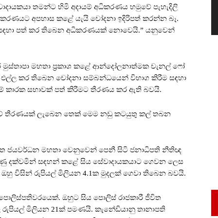
ේවාදායකයා තමන්ට හිමි අදායම් අධිකරණය හමුවේ පැහැදිලි
ිකරණයට අපහාස කළේ යැයි චෝදනා ඉදිරිපත් කරන්න බෑ.
ම සඳහා පත් කර තිබෙන අධිකරණයක් නොවෙයි.” යනුවෙන්
ිසර් මුස්තාපා මහතා ප්‍රකාශ කළේ ආන්දෝලනාත්මක චැනල් ෆෝ
න් එල්ල කර තිබෙන චෝදනා සම්බන්ධයෙන් විභාග කිරීම සඳහා
මේ කාරක සභාවක් පත් කිරීමට තීරණය කර ඇති බවයි.
භාවේ තීරණයක් ලැබෙන තෙක් මෙම නඩු කටයුතු කල් තබන
නිලන්ත ජයවර්ධන මහතා වෙනුවෙන් පෙනී සිටි ජනාධිපති නීතිඥ
ණු දක්වමින් සඳහන් කළේ සිය සේවාදායකයාට ගෙවන ලෙස
 ඔහු විසින් රුපියල් මිලියන 4.1ක මුදලක් ගෙවා තිබෙන බවයි.
පොලිස්පතිවරයෙක්. ඔහුට සිය පොලිස් රාජකාරී ජීවිත
ල රුපියල් මිලියන 21ක් පමණයි. කැනේඩියානු තානාපති