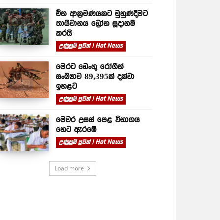
චීන ආක්‍රමණයකට මුහුණදීමට
තායිවානය ඩ්‍රෝන සූදානම්
කරයි
උණුසුම් පුවත් | Hot News
මෙරට ඩෙංගු රෝගීන්
සංඛ්‍යාව 89,395ක් දක්වා
ඉහළට
උණුසුම් පුවත් | Hot News
මෙවර උසස් පෙළ විභාගය
හෙට ඇරඹේ
උණුසුම් පුවත් | Hot News
Load more