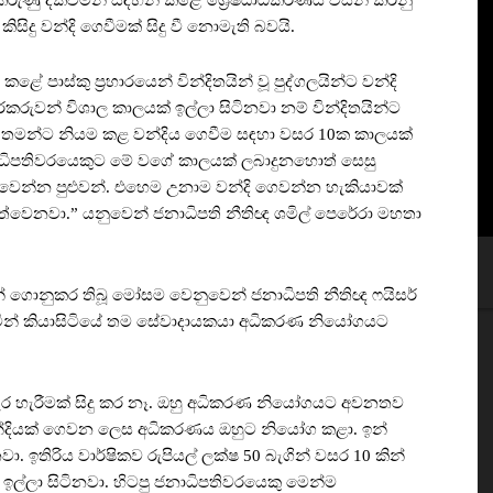
ුණු දක්වමින් සඳහන් කළේ ශ්‍රේෂ්ඨාධිකරණය විසින් කරනු
සිදු වන්දි ගෙවීමක් සිදු වී නොමැති බවයි.
 කළේ පාස්කු ප්‍රහාරයෙන් වින්දිතයින් වූ පුද්ගලයින්ට වන්දි
රුවන් විශාල කාලයක් ඉල්ලා සිටිනවා නම් වින්දිතයින්ට
ා තමන්ට නියම කළ වන්දිය ගෙවීම සඳහා වසර 10ක කාලයක්
නාධිපතිවරයෙකුට මේ වගේ කාලයක් ලබාදුනහොත් සෙසු
 වෙන්න පුළුවන්. එහෙම උනාම වන්දි ගෙවන්න හැකියාවක්
පත්වෙනවා.” යනුවෙන් ජනාධිපති නීතිඥ ශමිල් පෙරේරා මහතා
සින් ගොනුකර තිබූ මෝසම වෙනුවෙන් ජනාධිපති නීතිඥ ෆයිසර්
මින් කියාසිටියේ තම සේවාදායකයා අධිකරණ නියෝගයට
ැර හැරීමක් සිදු කර නෑ. ඔහු අධිකරණ නියෝගයට අවනතව
වන්දියක් ගෙවන ලෙස අධිකරණය ඔහුට නියෝග කළා. ඉන්
ා. ඉතිරිය වාර්ෂිකව රුපියල් ලක්ෂ 50 බැගින් වසර 10 කින්
්ලා සිටිනවා. හිටපු ජනාධිපතිවරයෙකු මෙන්ම