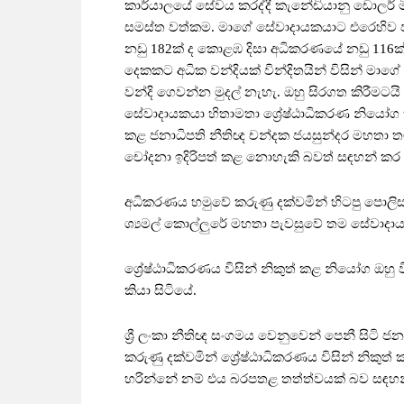
කාර්යාලයේ සේවය කරද්දී කැනේඩියානු ඩොලර් 
සමස්ත වත්කම. මාගේ සේවාදායකයාට එරෙහිව පාස්ක
නඩු 182ක් ද කොළඹ දිසා අධිකරණයේ නඩු 116ක්
දෙකකට අධික වන්දියක් වින්දිතයින් විසින් ම
වන්දි ගෙවන්න මුදල් නැහැ. ඔහු සිරගත කිරීමටය
සේවාදායකයා හිතාමතා ශ්‍රේෂ්ඨාධිකරණ නියෝග ක්
කළ ජනාධිපති නීතිඥ චන්දක ජයසුන්දර මහතා
චෝදනා ඉදිරිපත් කළ නොහැකි බවත් සඳහන් කර ස
අධිකරණය හමුවේ කරුණු දක්වමින් හිටපු පොලිස්
ශ්‍යමල් කොල්ලුරේ මහතා පැවසුවේ තම සේවාදායකය
ශ්‍රේෂ්ඨාධිකරණය විසින් නිකුත් කළ නියෝග ඔහු 
කියා සිටියේ.
ශ්‍රී ලංකා නීතිඥ සංගමය වෙනුවෙන් පෙනී සිටි
කරුණු දක්වමින් ශ්‍රේෂ්ඨාධිකරණය විසින් නිකුත්
හරින්නේ නම් එය බරපතළ තත්ත්වයක් බව සඳහන