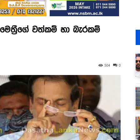
ත්‍රීගේ වත්කම් හා බැරකම්
504
0