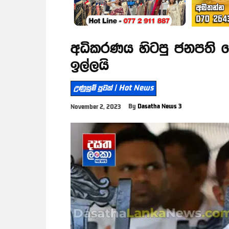
අධිකරණය හිටපු ජනපති මෛ
ඉල්ලයි
උණුසුම් පුවත් | Hot News
By
Dasatha News 3
November 2, 2023