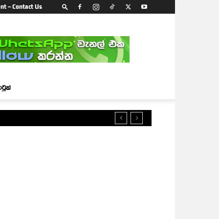
nt – Contact Us
ාටූන්