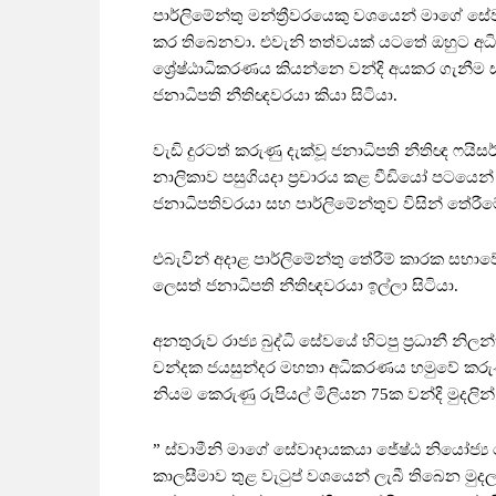
පාර්ලිමේන්තු මන්ත්‍රීවරයෙකු වශයෙන් මාගේ ස
කර තිබෙනවා. එවැනි තත්වයක් යටතේ ඔහුට අධ
ශ්‍රේෂ්ඨාධිකරණය කියන්නෙ වන්දි අයකර ගැනී
ජනාධිපති නීතිඥවරයා කියා සිටියා.
වැඩි දුරටත් කරුණු දැක්වූ ජනාධිපති නීතිඥ ෆය
නාලිකාව පසුගියදා ප්‍රචාරය කළ වීඩියෝ පටයෙ
ජනාධිපතිවරයා සහ පාර්ලිමේන්තුව විසින් තේරී
එබැවින් අදාළ පාර්ලිමේන්තු තේරීම් කාරක ස
ලෙසත් ජනාධිපති නීතිඥවරයා ඉල්ලා සිටියා.
අනතුරුව රාජ්‍ය බුද්ධි සේවයේ හිටපු ප්‍රධානී 
චන්දක ජයසුන්දර මහතා අධිකරණය හමුවේ කරු
නියම කෙරුණු රුපියල් මිලියන 75ක වන්දි මුදලින්
” ස්වාමීනි මාගේ සේවාදායකයා ජේෂ්ඨ නියෝජ්‍ය 
කාලසීමාව තුළ වැටුප් වශයෙන් ලැබී තිබෙන මුද