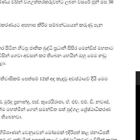
ඨාධිකරණය විසින් වගඋත්තරකරුවන්ට ලබන වසරේ ජුනි මස 30
ධිකරණයට අපහාස කිරීම සම්බන්ධයෙන් කරුණු පැන
ින හිටපු ජාතික බුද්ධි ප්‍රධානී සිසිර මෙන්ඩිස් මහතාට
 විසින් ගෙවා අවසන් කර තිබෙන හෙයින් ඔහු මෙම නඩු
ළා.
තිවාසිකම් පෙත්සම් 12ක් අද කැඳවූ අවස්ථාවේ දීයි මෙම
දු ප්‍රනාන්දු, එස්. තුරෙයිරාජා, ඒ. එච්. එම්. ඩී. නවාස්,
ත්ම මහත්මීන් ගෙන් සමන්විත සත් පුද්ගල ශ්‍රේෂ්ඨාධිකරණ
ර තිබෙනවා.
ල් හිමිපාණන් වෙනුවෙන් මෝසමක් ඉදිරිපත් කළ ජනාධිපති