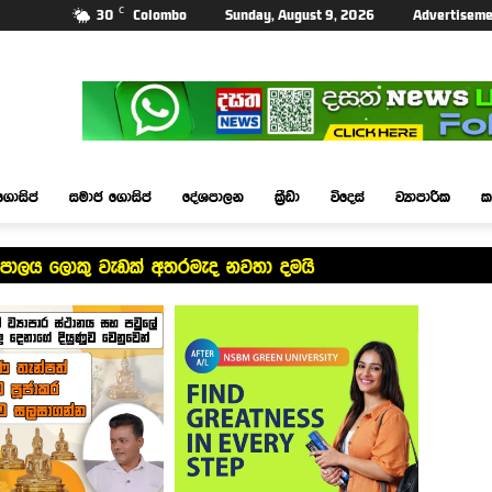
C
30
Colombo
Sunday, August 9, 2026
Advertiseme
ගොසිප්
සමාජ ගොසිප්
දේශපාලන
ක්‍රීඩා
විදෙස්
ව්‍යාපාරික
ක
ේපාලය ලොකු වැඩක් අතරමැද නවතා දමයි