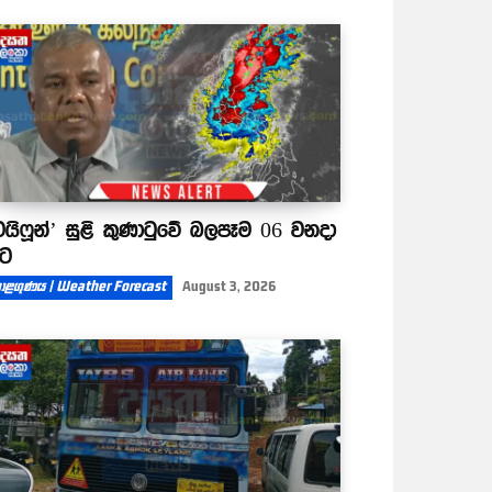
ටයිෆූන්’ සුළි කුණාටුවේ බලපෑම 06 වනදා
ිට
ාළගුණය | Weather Forecast
August 3, 2026