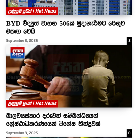
උණුසුම් පුවත් | Hot News
BYD විද්‍යුත් වාහන 506ක් මුදාහැරීමට රේගුව
එකඟ වෙයි
September 3, 2025
2
උණුසුම් පුවත් | Hot News
බාලවයස්කාර දරුවන් සම්බන්ධයෙන්
ශ්‍රේෂ්ඨාධිකරණයෙන් විශේෂ තීන්දුවක්
September 3, 2025
0