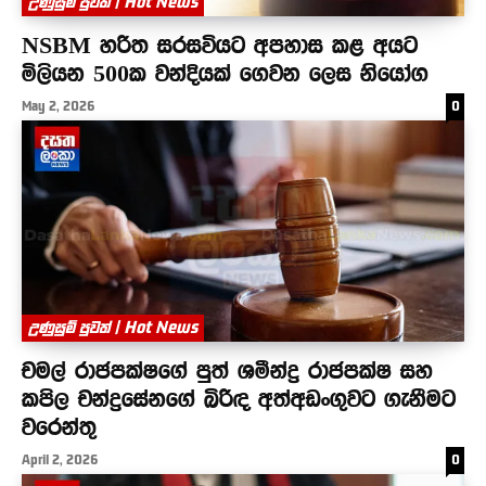
උණුසුම් පුවත් | Hot News
NSBM හරිත සරසවියට අපහාස කළ අයට
මිලියන 500ක වන්දියක් ගෙවන ලෙස නියෝග
May 2, 2026
0
උණුසුම් පුවත් | Hot News
චමල් රාජපක්ෂගේ පුත් ශමීන්ද්‍ර රාජපක්ෂ සහ
කපිල චන්ද්‍රසේනගේ බිරිඳ අත්අඩංගුවට ගැනීමට
වරෙන්තු
April 2, 2026
0