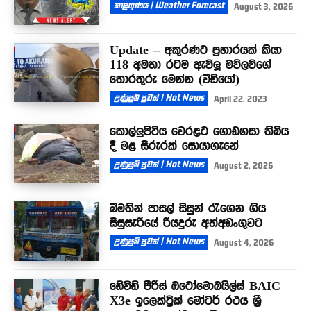
කාළගුණය | Weather Forecast
August 3, 2026
Update – අකුරණට ප්‍රහාරයක් කියා
118 අමතා රටම ඇවිලූ මව්ලවිගේ
තොරතුරු මෙන්න (වීඩියෝ)
උණුසුම් පුවත් | Hot News
April 22, 2023
කොල්ලුපිටිය වෙරළට ගොඩගසා තිබිය
දී මළ සිරුරක් සොයාගැනේ
උණුසුම් පුවත් | Hot News
August 2, 2026
බීමතින් පාසල් සිසුන් රැගෙන ගිය
සිසුසැරියේ රියදුරු අත්අඩංගුවට
උණුසුම් පුවත් | Hot News
August 4, 2026
ඩේවිඩ් පීරිස් ඔටෝමොබයිල්ස් BAIC
X3e ඉලෙක්ට්‍රික් මෝටර් රථය ශ්‍රී