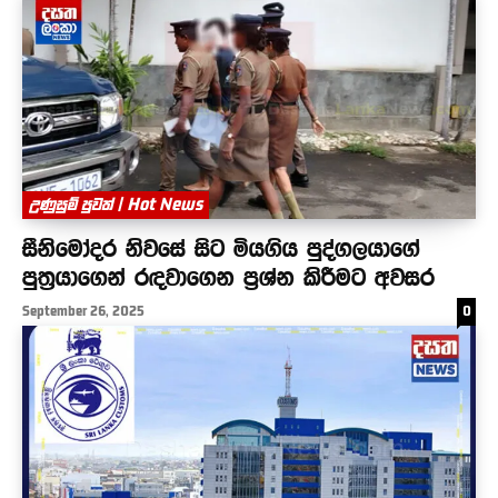
උණුසුම් පුවත් | Hot News
සීනිමෝදර නිවසේ සිට මියගිය පුද්ගලයාගේ
පුත්‍රයාගෙන් රඳවාගෙන ප්‍රශ්න කිරීමට අවසර
September 26, 2025
0