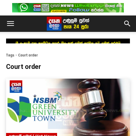
ශ්‍රී ලංකාව සහ කුවේටය අතර ශ්‍රීලංකන් ගුවන් සේවය යළි ගමන් අරඹයි
Tags
Court order
Court order