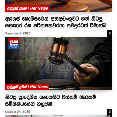
උණුසුම් පුවත් | Hot News
අල්ලස් කොමිසමෙන් අත්අඩංගුවට ගත් හිටපු
සහකාර රස පරීක්ෂකවරයා තවදුරටත් රිමාන්ඩ්
December 9, 2025
0
උණුසුම් පුවත් | Hot News
හිටපු ප්‍රාදේශීය සභාපතිට වත්කම් බැරකම්
සම්බන්ධයෙන් නඩුවක්
October 24, 2025
0