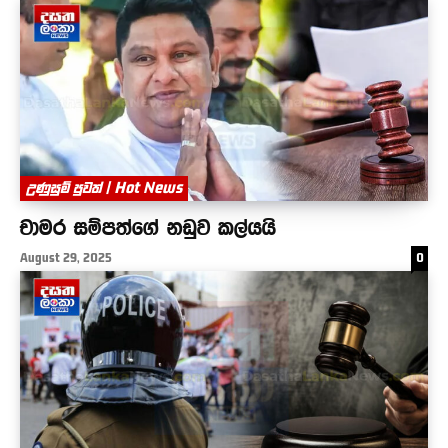
උණුසුම් පුවත් | Hot News
චාමර සම්පත්ගේ නඩුව කල්යයි
August 29, 2025
0