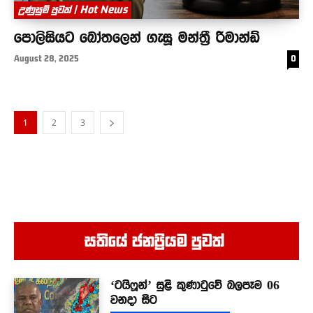
උණුසුම් පුවත් | Hot News
පොලිසියට බෝතලෙන් ගැසූ මන්ත්‍රී රිමාන්ඩ්
August 28, 2025
0
1
2
3
සතියේ ජනප්‍රියම පුවත් ‍
‘ටයිෆූන්’ සුළි කුණාටුවේ බලපෑම 06
වනදා සිට