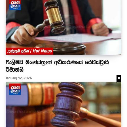
උණුසුම් පුවත් | Hot News
වැලිමඩ මහේස්ත්‍රාත් අධිකරණයේ රෙජිස්ට්‍රාර්
රිමාන්ඩ්
January 12, 2026
0