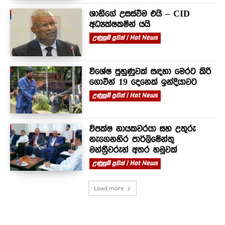
ශානිගේ උසස්වීම එයි – CID
අධ්‍යක්ෂකමින් යයි
උණුසුම් පුවත් | Hot News
විශේෂ පුහුණුවක් සඳහා මෙරට කිරි
ගොවීන් 19 දෙනෙක් ඉන්දියාවට
උණුසුම් පුවත් | Hot News
විපක්ෂ නායකවරයා සහ උතුරු
නැගෙනහිර පාර්ලිමේන්තු
මන්ත්‍රීවරුන් අතර හමුවක්
උණුසුම් පුවත් | Hot News
Load more