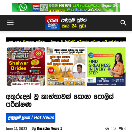
උසස් පෙළ විභාගය අනිද්දා – විභාග වංචාවන්ට සම්බන්ධ කටයුතු නම් කරන්න එපා
!
අතුරුදන් වූ කාන්තාවක් සොයා පොලිස්
පරීක්ෂණ
උණුසුම් පුවත් | Hot News
By
Dasatha News 3
June 17, 2023
128
0