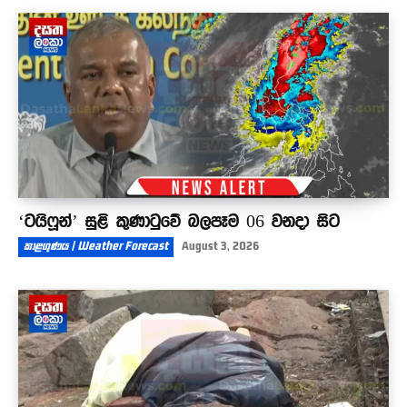
ගැම්මට අධිකරණයට පැමිණි චින මල්ලිට වෙච්ච දේ
බලන්නකෝ - මොකක්ද ඒ බිමට වැටුණේ ?
01:19
‘ටයිෆූන්’ සුළි කුණාටුවේ බලපෑම 06 වනදා සිට
කාළගුණය | Weather Forecast
August 3, 2026