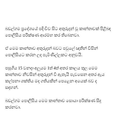
බඩල්ගම ප්‍රදේශයේ පදිංචිව සිට අතුරුදන් වූ කාන්තාවක් පිළිබඳ
පොලිසිය පරීක්ෂණ ආරම්භ කර තිබෙනවා.
ඒ මෙම කාන්තාව අතුරුදන් බවට පවුලේ ඥාතීන් විසින්
පොලිසියට කරන ලද පැමිණිල්ලකට අනුවයි.
පසුගිය 15 වනදා අලුයම 1ත් 4ත් අතර කාලය තුල මෙම
කාන්තාව නිවසින් අතුරුදන් වී ඇතැයි පැවසෙන අතර ඇය
කල්පනා ශක්තිය මද ගතියකින් පෙළෙන අයෙක් බව ද
සඳහන්.
බඩල්ගම පොලිසිය මෙම කාන්තාව සොයා පරීක්ෂණ සිදු
කරනවා.