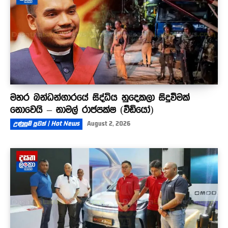
මහර බන්ධන්ගාරයේ සිද්ධිය හුදෙකලා සිදුවීමක්
නොවෙයි – නාමල් රාජපක්ෂ (වීඩියෝ)
උණුසුම් පුවත් | Hot News
August 2, 2026