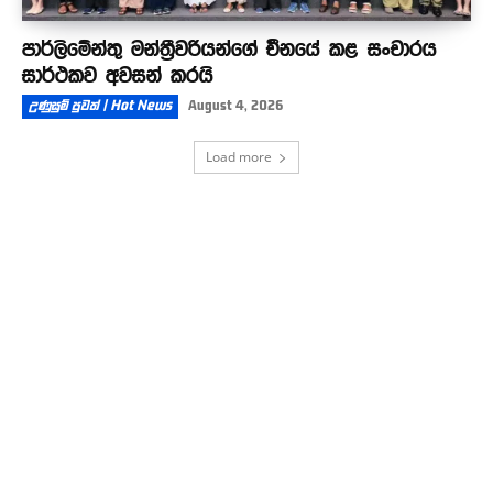
පාර්ලිමේන්තු මන්ත්‍රීවරියන්ගේ චීනයේ කළ සංචාරය
සාර්ථකව අවසන් කරයි
උණුසුම් පුවත් | Hot News
August 4, 2026
Load more