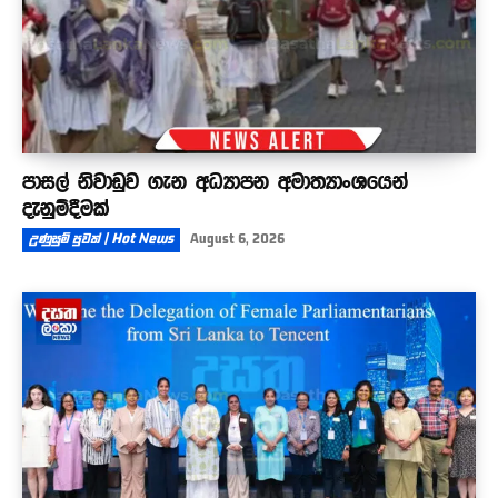
පාසල් නිවාඩුව ගැන අධ්‍යාපන අමාත්‍යාංශයෙන්
දැනුම්දීමක්
උණුසුම් පුවත් | Hot News
August 6, 2026