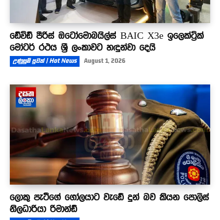
ඩේවිඩ් පීරිස් ඔටෝමොබයිල්ස් BAIC X3e ඉලෙක්ට්‍රික්
මෝටර් රථය ශ්‍රී ලංකාවට හඳුන්වා දෙයි
උණුසුම් පුවත් | Hot News
August 1, 2026
ලොකු පැටීගේ ගෝලයාට වැඩේ දුන් බව කියන පොලිස්
නිලධාරියා රිමාන්ඩ්