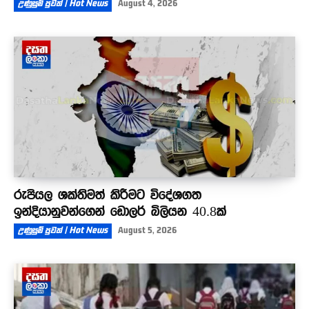
උණුසුම් පුවත් | Hot News
August 4, 2026
රුපියල ශක්තිමත් කිරීමට විදේශගත
ඉන්දියානුවන්ගෙන් ඩොලර් බිලියන 40.8ක්
උණුසුම් පුවත් | Hot News
August 5, 2026