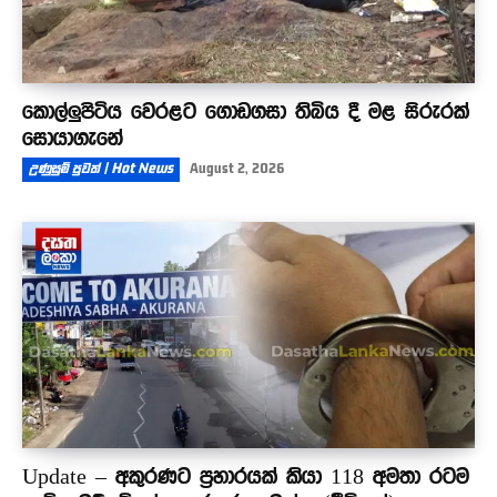
කොල්ලුපිටිය වෙරළට ගොඩගසා තිබිය දී මළ සිරුරක්
සොයාගැනේ
උණුසුම් පුවත් | Hot News
August 2, 2026
Update – අකුරණට ප්‍රහාරයක් කියා 118 අමතා රටම