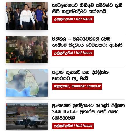
තායිලන්තයට ගිනිඅවි සම්බන්ධ දැඩි
නීති හඳුන්වාදීමට සැරසෙයි
උණුසුම් පුවත් | Hot News
වත්තල – පල්ලියවත්තේ වෙඩි
තැබීමේ සිද්ධියේ වෙඩික්කරු අල්ලයි
උණුසුම් පුවත් | Hot News
පළාත් තුනකට සහ දිස්ත්‍රික්ක
හතරකට අද වැසි
කාළගුණය | Weather Forecast
ප්‍රංශයෙන් ඉන්දියාවට ඩොලර් බිලියන
34ක Rafale ප්‍රහාරක ජෙට් යානා
යෝජනාවක්
උණුසුම් පුවත් | Hot News