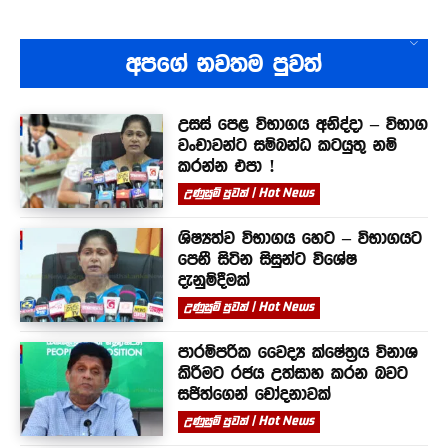
අපගේ නවතම පුවත්
උසස් පෙළ විභාගය අනිද්දා – විභාග
වංචාවන්ට සම්බන්ධ කටයුතු නම්
කරන්න එපා !
උණුසුම් පුවත් | Hot News
ශිෂ්‍යත්ව විභාගය හෙට – විභාගයට
පෙනී සිටින සිසුන්ට විශේෂ
දැනුම්දීමක්
උණුසුම් පුවත් | Hot News
පාරම්පරික වෛද්‍ය ක්ෂේත්‍රය විනාශ
කිරීමට රජය උත්සාහ කරන බවට
සජිත්ගෙන් චෝදනාවක්
උණුසුම් පුවත් | Hot News