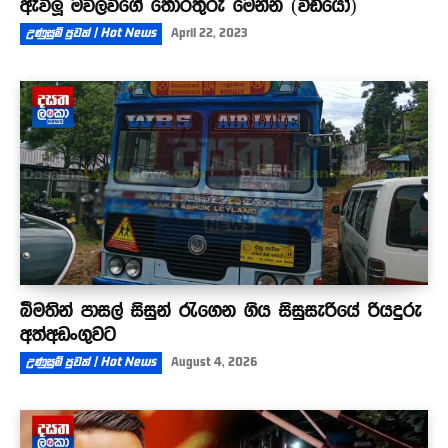
ඇවිලූ මව්ලවිගේ තොරතුරු මෙන්න (වීඩියෝ)
උණුසුම් පුවත් | Hot News
April 22, 2023
බීමතින් පාසල් සිසුන් රැගෙන ගිය සිසුසැරියේ රියදුරු
අත්අඩංගුවට
උණුසුම් පුවත් | Hot News
August 4, 2026