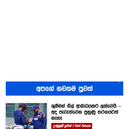
අපගේ නවතම පුවත්
ශුබ්මන් ගිල් ආබාධයකට ලක්වෙයි –
අද පැවැත්වෙන පුහුණු තරගයටත්
නැහැ
උණුසුම් පුවත් | Hot News