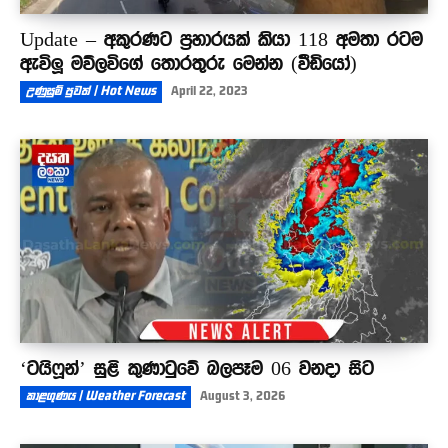
Update – අකුරණට ප්‍රහාරයක් කියා 118 අමතා රටම
ඇවිලූ මව්ලවිගේ තොරතුරු මෙන්න (වීඩියෝ)
උණුසුම් පුවත් | Hot News
April 22, 2023
‘ටයිෆූන්’ සුළි කුණාටුවේ බලපෑම 06 වනදා සිට
කාළගුණය | Weather Forecast
August 3, 2026