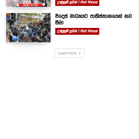
උණුසුම් පුවත් | Hot News
විදෙස් මාධ්‍යයට පාකිස්තානයෙන් නව
සීමා
උණුසුම් පුවත් | Hot News
Load more