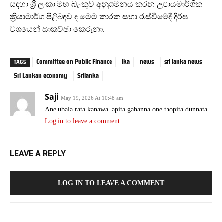
සඳහා ශ්‍රී ලංකා මහ බැංකුව අනුගමනය කරන උපායමාර්ගික
ක්‍රියාමාර්ග පිළිබඳව ද මෙම කාරක සභා රැස්වීමේදී දීර්ඝ
වශයෙන් සාකච්ඡා කෙරුනා.
Committee on Public Finance
lka
news
sri lanka news
TAGS
Sri Lankan economy
Srilanka
Saji
May 19, 2026 At 10:48 am
Ane ubala rata kanawa. apita gahanna one thopita dunnata.
Log in to leave a comment
LEAVE A REPLY
LOG IN TO LEAVE A COMMENT