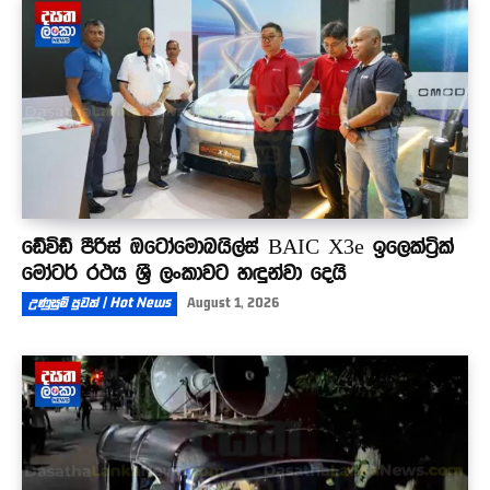
ඩේවිඩ් පීරිස් ඔටෝමොබයිල්ස් BAIC X3e ඉලෙක්ට්‍රික්
මෝටර් රථය ශ්‍රී ලංකාවට හඳුන්වා දෙයි
උණුසුම් පුවත් | Hot News
August 1, 2026