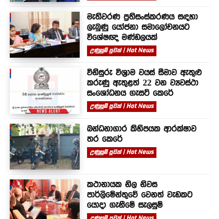
මැතිවරණ ප්‍රතිසංස්කරණය සඳහා
ලැබුණු යෝජනා සමාලෝචනයට
විශේෂඥ මණ්ඩලයක්
උණුසුම් පුවත් | Hot News
විනිසුරු විශ්‍රාම වයස් සීමාව ඇතුළු
කරුණු ඇතුළත් 22 වන ව්‍යවස්ථා
සංශෝධනය ගැසට් කෙරේ
උණුසුම් පුවත් | Hot News
බන්ධනාගාර කිහිපයක ආරක්ෂාව
තර කෙරේ
උණුසුම් පුවත් | Hot News
කථානායක නිල නිවස
පාර්ලිමේන්තුවේ වෙනත් වැඩකට
යොදා ගැනීමේ සැලසුම්
උණුසුම් පුවත් | Hot News