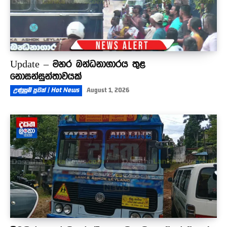
Update – මහර බන්ධනාගාරය තුළ
නොසන්සුන්තාවයක්
උණුසුම් පුවත් | Hot News
August 1, 2026