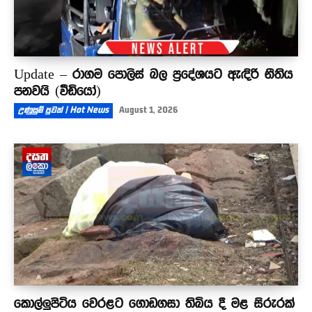
Update – රාගම පොලිස් බල ප්‍රදේශයට ඇඳිරි නීතිය
පනවයි (වීඩියෝ)
උණුසුම් පුවත් | Hot News
August 1, 2026
කොල්ලුපිටිය වෙරළට ගොඩගසා තිබිය දී මළ සිරුරක්