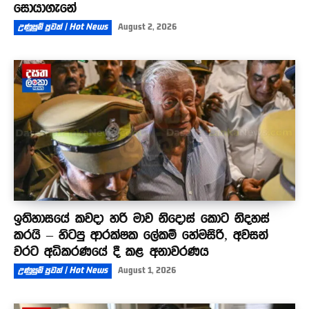
සොයාගැනේ
උණුසුම් පුවත් | Hot News
August 2, 2026
ඉතිහාසයේ කවදා හරි මාව නිදොස් කොට නිදහස්
කරයි – හිටපු ආරක්ෂක ලේකම් හේමසිරි, අවසන්
වරට අධිකරණයේ දී කළ අනාවරණය
උණුසුම් පුවත් | Hot News
August 1, 2026