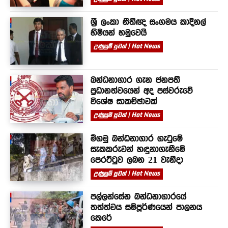
ශ්‍රී ලංකා නීතිඥ සංගමය කාදිනල්
හිමියන් හමුවෙයි
උණුසුම් පුවත් | Hot News
බන්ධනාගාර ගැන ජනපති
ප්‍රධානත්වයෙන් අද පස්වරුවේ
විශේෂ සාකච්ඡාවක්
උණුසුම් පුවත් | Hot News
මීගමු බන්ධනාගාර ගැටුමේ
සැකකරුවන් හඳුනාගැනීමේ
පෙරට්ටුව ලබන 21 වැනිදා
උණුසුම් පුවත් | Hot News
පල්ලන්සේන බන්ධනාගාරයේ
තත්ත්වය සම්පූර්ණයෙන් පාලනය
කෙරේ