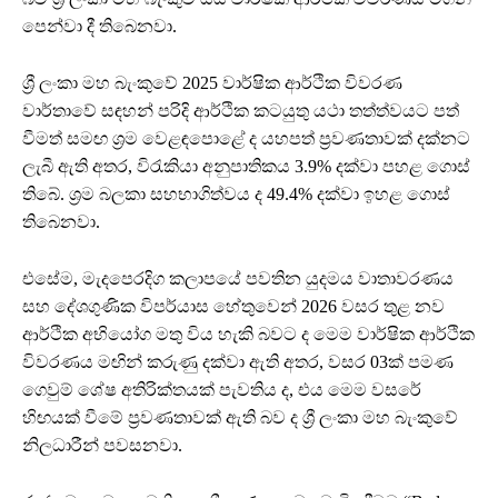
පෙන්වා දී තිබෙනවා.
ශ්‍රී ලංකා මහ බැංකුවේ 2025 වාර්ෂික ආර්ථික විවරණ
වාර්තාවේ සඳහන් පරිදි ආර්ථික කටයුතු යථා තත්ත්වයට පත්
වීමත් සමඟ ශ්‍රම වෙළඳපොළේ ද යහපත් ප්‍රවණතාවක් දක්නට
ලැබී ඇති අතර, විරැකියා අනුපාතිකය 3.9% දක්වා පහළ ගොස්
තිබේ. ශ්‍රම බලකා සහභාගිත්වය ද 49.4% දක්වා ඉහළ ගොස්
තිබෙනවා.
එසේම, මැදපෙරදිග කලාපයේ පවතින යුදමය වාතාවරණය
සහ දේශගුණික විපර්යාස හේතුවෙන් 2026 වසර තුළ නව
ආර්ථික අභියෝග මතු විය හැකි බවට ද මෙම වාර්ෂික ආර්ථික
විවරණය මඟින් කරුණු දක්වා ඇති අතර, වසර 03ක් පමණ
ගෙවුම් ශේෂ අතිරික්තයක් පැවතිය ද, එය මෙම වසරේ
හිඟයක් වීමේ ප්‍රවණතාවක් ඇති බව ද ශ්‍රී ලංකා මහ බැංකුවේ
නිලධාරීන් පවසනවා.