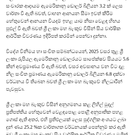
සංචාරක ආදායම ඇමෙරිකානු ඩොලර් බිලියන 3.2 ක් ලෙස
වාර්තා වී ඇති බවත්, වාහන ආනයන සීමා ඉවත් කිරීම
හේතුවෙන් ආනයන වියදම් ඉහළ යාම නිසා වෙළඳ හිඟය
පුළුල් වී ඇති බවත් ශ්‍රී ලංකා මහ බැංකුව විසින් සිය වාර්ෂික
ආර්ථික විවරණය ඉදිරිපත් කරමින් පෙන්වා දුන්නා.
විදේශ විනිමය හා සංචිත සම්බන්ධයෙන්, 2025 වසර තුළ ශ්‍රී
ලංකා රුපියල ඇමෙරිකානු ඩොලරයට සාපේක්ෂව සියයට 5.6
කින් අවප්‍රමාණය වී ඇති බවත්, වසර අවසානය වන විට දළ
නිල සංචිත ප්‍රමාණය ඇමෙරිකානු ඩොලර් බිලියන 6.8 දක්වා
වර්ධනය වී තිබෙන බවත් ශ්‍රී ලංකා මහ බැංකුවේ නිලධාරීන්
පැවසුවා.
ශ්‍රී ලංකා මහ බැංකුව විසින් අනුගමනය කළ ලිහිල් මුදල්
ප්‍රතිපත්තිය හේතුවෙන් වෙළඳපොළ පොළී අනුපාතික පහළ
ගොස් ඇති අතර, එහි ප්‍රතිඵලයක් ලෙස පුද්ගලික අංශයට ලබා
දුන් ණය 25.2 %ක වාර්තාගත වර්ධනයක් පෙන්නුම් කර ඇති
බව ශ්‍රී ලංකා මහ බැංකුව සිය වාර්ෂික ආර්ථික විවරණය මගින්