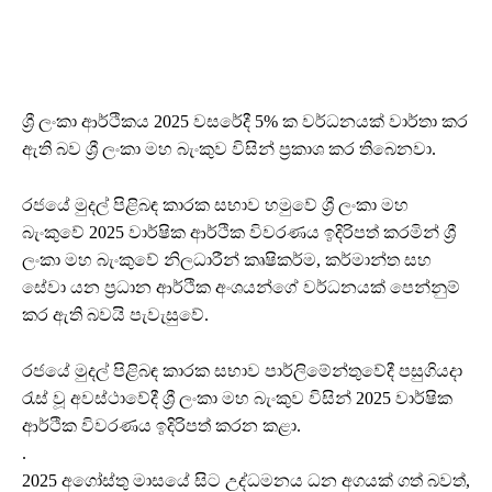
ශ්‍රී ලංකා ආර්ථිකය 2025 වසරේදී 5% ක වර්ධනයක් වාර්තා කර
ඇති බව ශ්‍රී ලංකා මහ බැංකුව විසින් ප්‍රකාශ කර තිබෙනවා.
රජයේ මුදල් පිළිබඳ කාරක සභාව හමුවේ ශ්‍රී ලංකා මහ
බැංකුවේ 2025 වාර්ෂික ආර්ථික විවරණය ඉදිරිපත් කරමින් ශ්‍රී
ලංකා මහ බැංකුවේ නිලධාරීන් කෘෂිකර්ම, කර්මාන්ත සහ
සේවා යන ප්‍රධාන ආර්ථික අංශයන්ගේ වර්ධනයක් පෙන්නුම්
කර ඇති බවයි පැවැසුවේ.
රජයේ මුදල් පිළිබඳ කාරක සභාව පාර්ලිමේන්තුවේදී පසුගියදා
රැස් වූ අවස්ථාවේදී ශ්‍රී ලංකා මහ බැංකුව විසින් 2025 වාර්ෂික
ආර්ථික විවරණය ඉදිරිපත් කරන කළා.
.
2025 අගෝස්තු මාසයේ සිට උද්ධමනය ධන අගයක් ගත් බවත්,