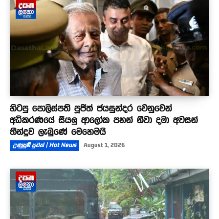
හිටපු පොලිස්පති පූජිත් ජයසුන්දර වෙනුවෙන්
අධිකරණයේ සියලු ආලෝක පහන් නිවා දමා අවසන්
තීන්දුව ලැබුණේ මෙහෙමයි
උණුසුම් පුවත් | Hot News
August 1, 2026