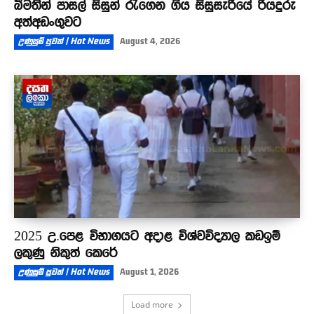
බීමතින් පාසල් සිසුන් රැගෙන ගිය සිසුසැරියේ රියදුරු
අත්අඩංගුවට
උණුසුම් පුවත් | Hot News
August 4, 2026
2025 උ.පෙළ විභාගයට අදාළ විශ්වවිද්‍යාල කඩඉම්
ලකුණු නිකුත් කෙරේ
උණුසුම් පුවත් | Hot News
August 1, 2026
Load more