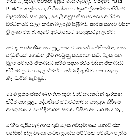
රාජ්‍ය බැංකුවල පවතින අක්‍රීය ණය ගැටලුව විසඳීමට “Bad
Bank” සංකල්පය වැනි විශේෂ යාන්ත්‍රණ ක්‍රියාත්මක කිරීමේ
වැදගත්කම සහ ඉහළ පොළී අනුපාතික පරතරය ආර්ථික
වර්ධනයට එල්ල කරන බලපෑම පිළිබඳව කාරක සභාව විසින්
ශ්‍රී ලංකා මහ බැංකුවේ අවධානයට යොමුකරනු ලැබුවා.
තව ද, තාක්ෂණික සහ මූල්‍යමය වශයෙන් ශක්තිමත් ආයතන
පද්ධතියක් ගොඩනැගීම අරමුණු කරගෙන කුඩා බැංකු සහ
මූල්‍ය සමාගම් ඒකාබද්ධ කිරීම සඳහා රජය විසින් ඒකාබද්ධ
කිරීමේ ප්‍රධාන සැලැස්මක් හඳුන්වා දී ඇති බව මහ බැංකු
නිලධාරීන් පැවසුවා.
මෙම ප්‍රතිසංස්කරණ හරහා කුඩා ව්‍යවසායකයින් ආරක්ෂා
කිරීම සහ මූල්‍ය පද්ධතියේ ස්ථාවරභාවය තහවුරු කිරීමේ
අවශ්‍යතාවය මෙහිදී කාරක සභාව විසින් අවධාරණය කළා.
දේශීය රුපියලේ අගය දැඩි ලෙස අවප්‍රමාණය නොවී රැක
ගනිමින් නිල විදේශ සංචිත ප්‍රශස්ත මට්ටමක පවත්වා ගැනීම