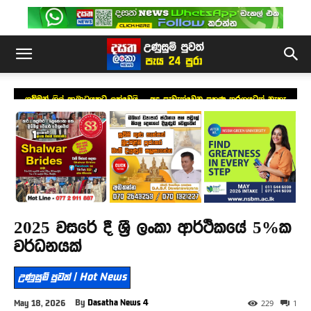
ශුබ්මන් ගිල් ආබාධයකට ලක්වෙයි – අද පැවැත්වෙන පුහුණු තරගයටත් නැහැ
2025 වසරේ දී ශ්‍රී ලංකා ආර්ථිකයේ 5%ක
වර්ධනයක්
උණුසුම් පුවත් | Hot News
By
Dasatha News 4
May 18, 2026
229
1