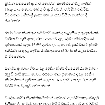
ප්‍රධාන වශයෙන් ආහාර නොවන කාණ්ඩයේ මිල ගණන්
ඉහළ යාම මෙයට හේතු වී ඇති බවත්, වාර්ෂික ආර්ථික
විවරණය මගින් ශ්‍රී ලංකා මහ බැංකුව විසින් පෙන්වා දී
තිබෙනවා.
රාජ්‍ය මූල්‍ය ක්ෂේත්‍රය සම්බන්ධයෙන් ද සැලකිය යුතු ප්‍රගතියක්
වාර්තා වී ඇති අතර, රාජ්‍ය ආදායම දළ දේශීය නිෂ්පාදිතයේ
ප්‍රතිශතයක් ලෙස 16.6% දක්වා ඉහළ ගොස්, ප්‍රාථමික ගිණුමේ
අතිරික්තය ද දළ දේශීය නිෂ්පාදිතයෙන් 5.4% ක් ලෙස වාර්තා
වී තිබෙනවා.
සමස්ත අයවැය හිඟය දළ දේශීය නිෂ්පාදිතයෙන් 2.3% දක්වා
අඩු වී ඇති අතර, මධ්‍යම රජයේ ණය ප්‍රමාණය ද දළ දේශීය
නිෂ්පාදිතයේ ප්‍රතිශතයක් ලෙස 91.6% දක්වා පහළ බැස ඇති
බවයි මහ බැංකුව පවසන්නේ.
විදේශ සේවා නියුක්තිකයින්ගේ ප්‍රේෂණ ඇමෙරිකානු ඩොලර්
බිලියන 8.1ක වාර්තාගත ඉහළ මට්ටමකට ළඟා වී ඇති බවත්,