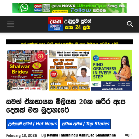
පස් කන්දක් කඩා වැටී නල්ලතන්නිය ශ්‍රී පාද මාර්ගය අවහිර වෙයි
සමන් ඒකනායක මිලියන 20ක ශරීර ඇප
දෙකක් මත මුදාහැරේ
උණුසුම් පුවත් | Hot News
ප්‍රධාන පුවත් | Top Stories
By
Kavika Tharunindu Ashirwad Gamarathne
February 18, 2026
1