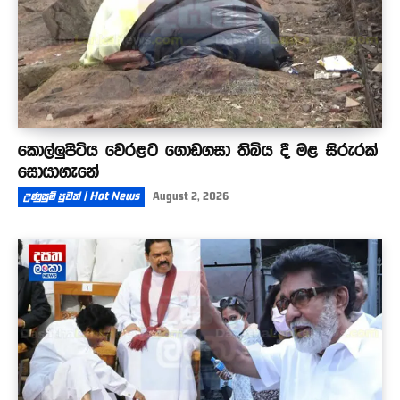
කොල්ලුපිටිය වෙරළට ගොඩගසා තිබිය දී මළ සිරුරක්
සොයාගැනේ
උණුසුම් පුවත් | Hot News
August 2, 2026