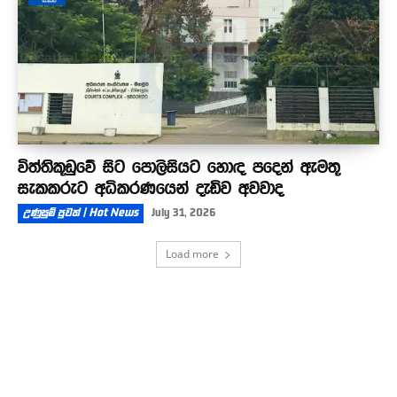
විත්තිකූඩුවේ සිට පොලිසියට හොඳ පදෙන් ඇමතූ
සැකකරුට අධිකරණයෙන් දැඩිව අවවාද
උණුසුම් පුවත් | Hot News
July 31, 2026
Load more