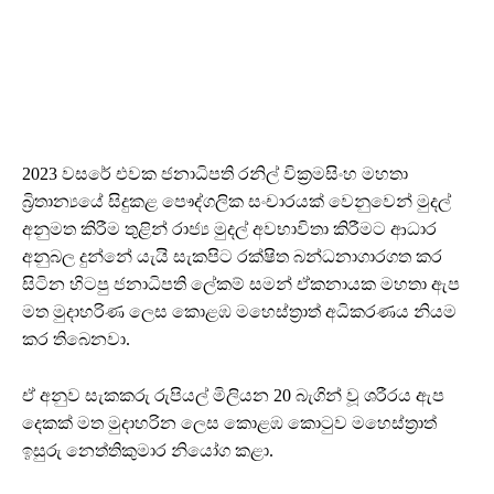
2023 වසරේ එවක ජනාධිපති රනිල් වික්‍රමසිංහ මහතා
බ්‍රිතාන්‍යයේ සිදුකළ පෞද්ගලික සංචාරයක් වෙනුවෙන් මුදල්
අනුමත කිරීම තුළින් රාජ්‍ය මුදල් අවභාවිතා කිරීමට ආධාර
අනුබල දුන්නේ යැයි සැකපිට රක්ෂිත බන්ධනාගාරගත කර
සිටින හිටපු ජනාධිපති ලේකම් සමන් ඒකනායක මහතා ඇප
මත මුදාහරිණ ලෙස කොළඹ මහෙස්ත්‍රාත් අධිකරණය නියම
කර තිබෙනවා.
ඒ අනුව සැකකරු රුපියල් මිලියන 20 බැගින් වූ ශරීරය ඇප
දෙකක් මත මුදාහරින ලෙස කොළඹ කොටුව මහෙස්ත්‍රාත්
ඉසුරු නෙත්තිකුමාර නියෝග කළා.