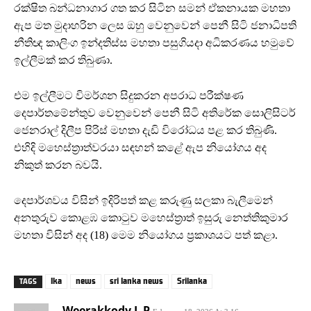
රක්ෂිත බන්ධනාගාර ගත කර සිටින සමන් ඒකනායක මහතා
ඇප මත මුදාහරින ලෙස ඔහු වෙනුවෙන් පෙනී සිටි ජනාධිපති
නීතිඥ කාලිංග ඉන්දතිස්ස මහතා පසුගියදා අධිකරණය හමුවේ
ඉල්ලීමක් කර තිබුණා.
එම ඉල්ලීමට විමර්ශන සිදුකරන අපරාධ පරීක්ෂණ
දෙපාර්තමේන්තුව වෙනුවෙන් පෙනී සිටි අතිරේක සොලිසිටර්
ජෙනරාල් දිලීප පිරිස් මහතා දැඩි විරෝධය පළ කර තිබුණි.
එහිදි මහෙස්ත්‍රාත්වරයා සඳහන් කළේ ඇප නියෝගය අද
නිකුත් කරන බවයි.
දෙපාර්ශවය විසින් ඉදිරිපත් කළ කරුණු සලකා බැලීමෙන්
අනතුරුව කොළඹ කොටුව මහෙස්ත්‍රාත් ඉසුරු නෙත්තිකුමාර
මහතා විසින් අද (18) මෙම නියෝගය ප්‍රකාශයට පත් කළා.
lka
news
sri lanka news
Srilanka
TAGS
Weerakkody L P