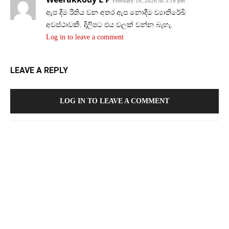
February 18, 2026 At 3:16 pm
ඇප දීම රීතිය වන අතර ඇප නොදීම ව්‍යාතිරේඛි
අවස්ථාවකි. දිලිපට එය වලක් වන්න බැහැ.
Log in to leave a comment
LEAVE A REPLY
LOG IN TO LEAVE A COMMENT