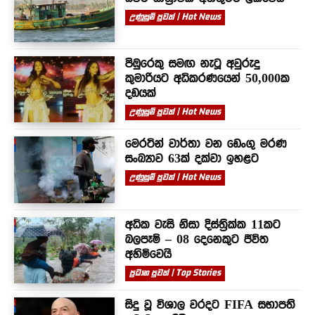
උණුසුම් පුවත් | Hot News
පිඹුරෙකු සමඟ නැටූ අවුරුදු
කුමාරියට අධිකරණයෙන් 50,000ක
දඩයක්
උණුසුම් පුවත් | Hot News
මෙරටින් වාර්තා වන ඩෙංගු මරණ
සංඛ්‍යාව 63ක් දක්වා ඉහළට
උණුසුම් පුවත් | Hot News
අධික වැසි නිසා දිස්ත්‍රික්ක 11කට
බලපෑම් – 08 දෙනෙකුට ජීවිත
අහිමිවෙයි
ප්‍රධාන පුවත් | Top Stories
සිදු වූ විශාල වරදට FIFA සභාපති