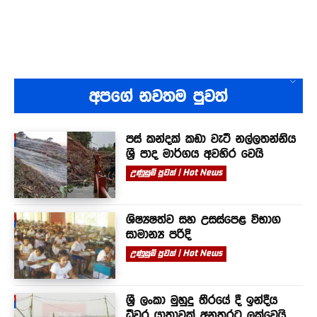
අපගේ නවතම පුවත්
පස් කන්දක් කඩා වැටී නල්ලතන්නිය
ශ්‍රී පාද මාර්ගය අවහිර වෙයි
උණුසුම් පුවත් | Hot News
ශිෂ්‍යෂත්ව සහ උසස්පෙළ විභාග
සාමාන්‍ය පරිදි
උණුසුම් පුවත් | Hot News
ශ්‍රී ලංකා මුහුදු තීරයේ දී ඉන්දීය
ධීවර යාත්‍රාවක් අනතුරට ලක්වෙයි