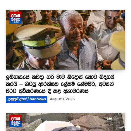
ඉතිහාසයේ කවදා හරි මාව නිදොස් කොට නිදහස්
කරයි – හිටපු ආරක්ෂක ලේකම් හේමසිරි, අවසන්
වරට අධිකරණයේ දී කළ අනාවරණය
උණුසුම් පුවත් | Hot News
August 1, 2026