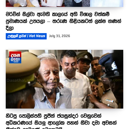
මර්වින් සිල්වා ඇමති කාලයේ අති විශාල වත්කම්
ප්‍රමාණයක් උපයලා – තරුණ නිළියකටත් ලක්ෂ ගණන්
දීලා
උණුසුම් පුවත් | Hot News
July 31, 2026
හිටපු පොලිස්පති පූජිත් ජයසුන්දර වෙනුවෙන්
අධිකරණයේ සියලු ආලෝක පහන් නිවා දමා අවසන්