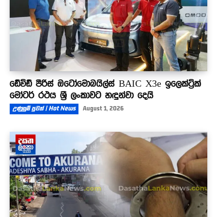
ඩේවිඩ් පීරිස් ඔටෝමොබයිල්ස් BAIC X3e ඉලෙක්ට්‍රික්
මෝටර් රථය ශ්‍රී ලංකාවට හඳුන්වා දෙයි
උණුසුම් පුවත් | Hot News
August 1, 2026