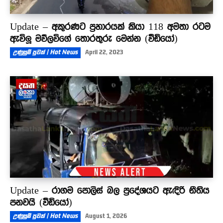
Update – අකුරණට ප්‍රහාරයක් කියා 118 අමතා රටම
ඇවිලූ මව්ලවිගේ තොරතුරු මෙන්න (වීඩියෝ)
උණුසුම් පුවත් | Hot News
April 22, 2023
Update – රාගම පොලිස් බල ප්‍රදේශයට ඇඳිරි නීතිය
පනවයි (වීඩියෝ)
උණුසුම් පුවත් | Hot News
August 1, 2026