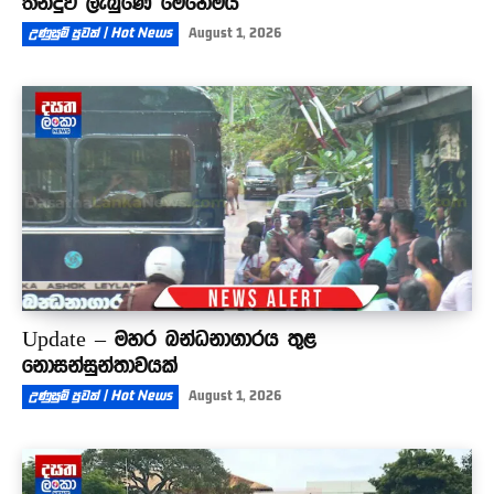
තීන්දුව ලැබුණේ මෙහෙමයි
උණුසුම් පුවත් | Hot News
August 1, 2026
Update – මහර බන්ධනාගාරය තුළ
නොසන්සුන්තාවයක්
උණුසුම් පුවත් | Hot News
August 1, 2026