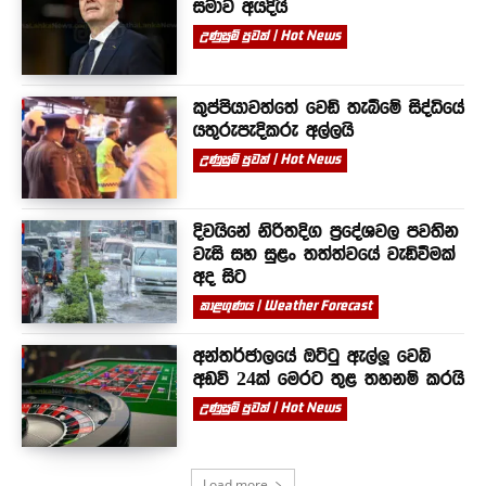
සමාව අයදියි
උණුසුම් පුවත් | Hot News
කුප්පියාවත්තේ වෙඩි තැබීමේ සිද්ධියේ
යතුරුපැදිකරු අල්ලයි
උණුසුම් පුවත් | Hot News
දිවයිනේ නිරිතදිග ප්‍රදේශවල පවතින
වැසි සහ සුළං තත්ත්වයේ වැඩිවීමක්
අද සිට
කාළගුණය | Weather Forecast
අන්තර්ජාලයේ ඔට්ටු ඇල්ලූ වෙබ්
අඩවි 24ක් මෙරට තුළ තහනම් කරයි
උණුසුම් පුවත් | Hot News
Load more