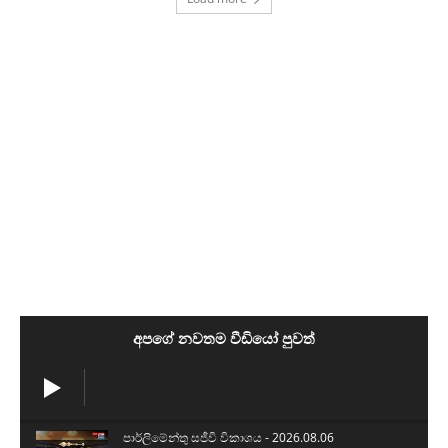
අපගේ නවතම වීඩියෝ පුවත්
පාර්ලිමේන්තු සජීවි විකාශය - 2026.08.06