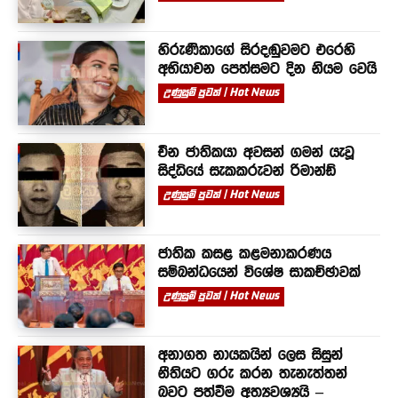
හිරුණිකාගේ සිරදඬුවමට එරෙහි
අභියාචන පෙත්සමට දින නියම වෙයි
උණුසුම් පුවත් | Hot News
චීන ජාතිකයා අවසන් ගමන් යැවූ
සිද්ධියේ සැකකරුවන් රිමාන්ඩ්
උණුසුම් පුවත් | Hot News
ජාතික කසළ කළමනාකරණය
සම්බන්ධයෙන් විශේෂ සාකච්ඡාවක්
උණුසුම් පුවත් | Hot News
අනාගත නායකයින් ලෙස සිසුන්
නීතියට ගරු කරන තැනැත්තන්
බවට පත්වීම අත්‍යවශ්‍යයි –