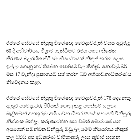
රජයේ සේවයේ නියුතු විශේෂඥ වෛද්‍යවරුන් වයස අවුරුදු
60 දී අනිවාර්යය විශ්‍රාම ගැන්වීමට රජය ගෙන තිබෙන
තීරණය බලරහිත කිරීමේ නියෝගයක් නිකුත් කරන ලෙස
ඉල්ලා ගොනු කර තිබෙන පෙත්සම්වල තීන්දුව නොවැම්බර්
මස 17 වැනිදා ප්‍රකාශයට පත් කරන බව අභියාචනාධිකරණය
නිවේදනය කළා.
රජයේ සේවයේ නියුතු විශේෂඥ වෛද්‍යවරුන් 176 දෙනෙකු
ඇතුළු වෛද්‍යවරු පිරිසක් ගොනු කළ පෙත්සම් සලකා
බැලීමෙන් අනතුරුව අභියාචනාධිකරණයේ සභාපති විනිසුරු
නිශ්ශංක බන්දුල කරුණාරත්න සහ චමත් මොරායස් යන
අයගෙන් සමන්විත විනිසුරු මඬුල්ල මෙම නියෝගය නිකුත්
කල බවයි අප අධිකරණ වාර්තාකරු උදය කුමාර සඳහන්