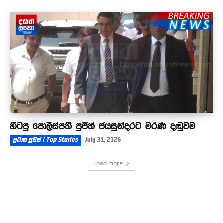
හිටපු පොලිස්පති පූජිත් ජයසුන්දරට මරණ දඬුවම
ප්‍රධාන පුවත් | Top Stories
July 31, 2026
Load more