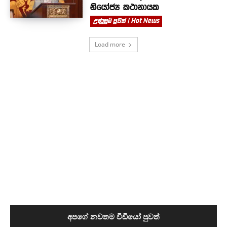
නියෝජ්‍ය කථානායක
උණුසුම් පුවත් | Hot News
Load more
අපගේ නවතම වීඩියෝ පුවත්