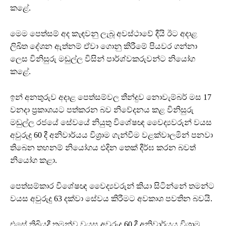
කළේ.
මෙම පෙත්සම් අද කැඳවනු ලැබූ අවස්ථාවේ දීයි ඊට අදාළ
ලිඛිත දේශන ඇත්නම් ඒවා ගොනු කිරීමේ පියවර ගන්නා
ලෙස විනිසුරු මඬුල්ල විසින් පාර්ශ්වකරුවන්ට නියෝග
කළේ.
ඉන් අනතුරුව අදාළ පෙත්සම්වල තීන්දුව නොවැම්බර් මස 17
වනදා ප්‍රකාශයට පත්කරන බව නිවේදනය කළ විනිසුරු
මඬුල්ල රජයේ සේවයේ නියුතු විශේෂඥ වෛද්‍යවරුන් වයස
අවුරුදු 60 දී අනිවාර්යය විශ්‍රාම ගැන්වීම වළක්වාලමින් පනවා
තිබෙන තහනම් නියෝගය එදින තෙක් දීර්ඝ කරන බවත්
නියෝග කළා.
පෙත්සම්කාර විශේෂඥ වෛද්‍යවරුන් කියා සිටින්නේ තමන්ට
වයස අවුරුදු 63 දක්වා සේවය කිරීමට අවකාශ පවතින බවයි.
එසේ තිබියදී තමන්ව වයස අවුරුදු 60 දී අනිවාර්යය විශ්‍රාම