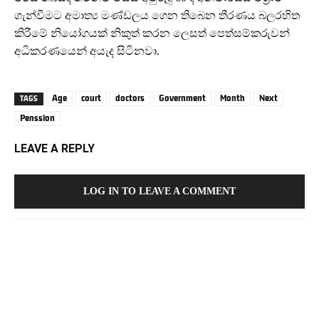
ගැන්වීමට අමාත්‍ය මණ්ඩලය ගෙන තිබෙන තීරණය බලරහිත
කිරීමේ නියෝගයක් නිකුත් කරන ලෙසත් පෙත්සම්කරුවන්
අධිකරණයෙන් අයැද සිටිනවා.
Age
court
doctors
Government
Month
Next
TAGS
Penssion
LEAVE A REPLY
LOG IN TO LEAVE A COMMENT