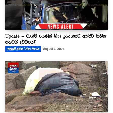
Update – රාගම පොලිස් බල ප්‍රදේශයට ඇඳිරි නීතිය
පනවයි (වීඩියෝ)
උණුසුම් පුවත් | Hot News
August 1, 2026