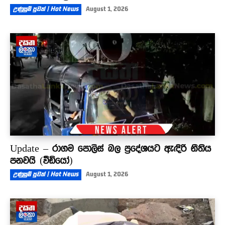
උණුසුම් පුවත් | Hot News
August 1, 2026
Update – රාගම පොලිස් බල ප්‍රදේශයට ඇඳිරි නීතිය
පනවයි (වීඩියෝ)
උණුසුම් පුවත් | Hot News
August 1, 2026