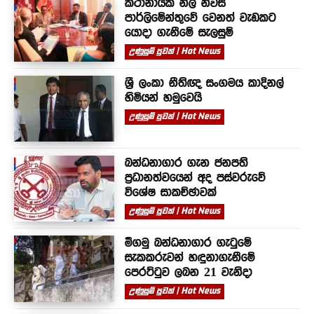
කථානායක නිල නිවස
පාර්ලිමේන්තුවේ වෙනත් වැඩකට
යොදා ගැනීමේ සැලසුම්
උණුසුම් පුවත් | Hot News
ශ්‍රී ලංකා නීතිඥ සංගමය කාදිනල්
හිමියන් හමුවෙයි
උණුසුම් පුවත් | Hot News
බන්ධනාගාර ගැන ජනපති
ප්‍රධානත්වයෙන් අද පස්වරුවේ
විශේෂ සාකච්ඡාවක්
උණුසුම් පුවත් | Hot News
මීගමු බන්ධනාගාර ගැටුමේ
සැකකරුවන් හඳුනාගැනීමේ
පෙරට්ටුව ලබන 21 වැනිදා
උණුසුම් පුවත් | Hot News