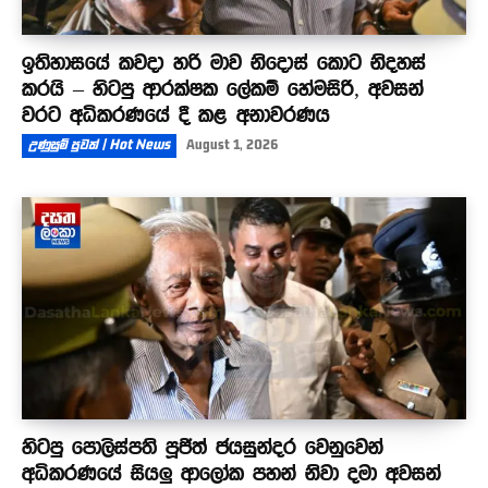
ඉතිහාසයේ කවදා හරි මාව නිදොස් කොට නිදහස්
කරයි – හිටපු ආරක්ෂක ලේකම් හේමසිරි, අවසන්
වරට අධිකරණයේ දී කළ අනාවරණය
උණුසුම් පුවත් | Hot News
August 1, 2026
හිටපු පොලිස්පති පූජිත් ජයසුන්දර වෙනුවෙන්
අධිකරණයේ සියලු ආලෝක පහන් නිවා දමා අවසන්