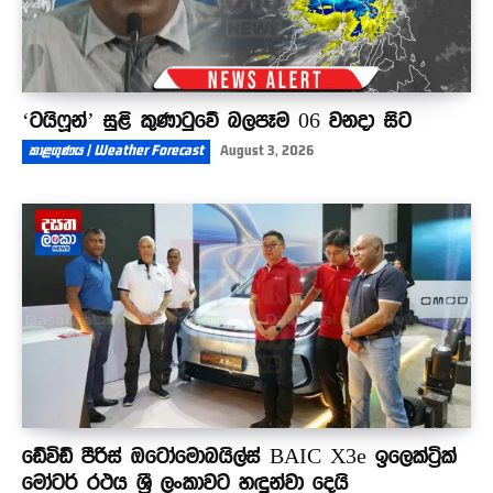
‘ටයිෆූන්’ සුළි කුණාටුවේ බලපෑම 06 වනදා සිට
කාළගුණය | Weather Forecast
August 3, 2026
ඩේවිඩ් පීරිස් ඔටෝමොබයිල්ස් BAIC X3e ඉලෙක්ට්‍රික්
මෝටර් රථය ශ්‍රී ලංකාවට හඳුන්වා දෙයි