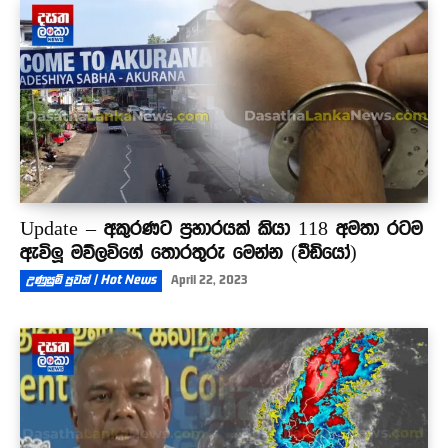
පාර්ලිමේන්තුවට ආ හැටි
00:50
Update – අකුරණට ප්‍රහාරයක් කියා 118 අමතා රටම
ඇවිලූ මව්ලවිගේ තොරතුරු මෙන්න (වීඩියෝ)
උණුසුම් පුවත් | Hot News
April 22, 2023