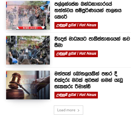
පල්ලන්සේන බන්ධනාගාරයේ
තත්ත්වය සම්පූර්ණයෙන් පාලනය
කෙරේ
උණුසුම් පුවත් | Hot News
විදෙස් මාධ්‍යයට පාකිස්තානයෙන් නව
සීමා
උණුසුම් පුවත් | Hot News
මත්පැන් බෝතලයකින් පහර දී
එක්දරු මවක් අවසන් ගමන් යැවූ
සැකකරු රිමාන්ඩ්
උණුසුම් පුවත් | Hot News
Load more