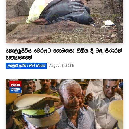
කොල්ලුපිටිය වෙරළට ගොඩගසා තිබිය දී මළ සිරුරක්
සොයාගැනේ
උණුසුම් පුවත් | Hot News
August 2, 2026