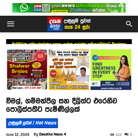
මැතිවරණ ප්‍රතිසංස්කරණය සඳහා ලැබුණු යෝජනා සමාලෝචනයට විශේෂඥ
මණ්ඩලයක්
විමල්, ගම්මන්පිල සහ දිලිත්ට එරෙහිව
පොලිස්පතිට පැමිණිල්ලක්
උණුසුම් පුවත් | Hot News
By
Dasatha News 4
June 12, 2026
624
0