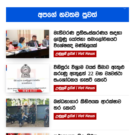
අපගේ නවතම පුවත්
මැතිවරණ ප්‍රතිසංස්කරණය සඳහා
ලැබුණු යෝජනා සමාලෝචනයට
විශේෂඥ මණ්ඩලයක්
උණුසුම් පුවත් | Hot News
විනිසුරු විශ්‍රාම වයස් සීමාව ඇතුළු
කරුණු ඇතුළත් 22 වන ව්‍යවස්ථා
සංශෝධනය ගැසට් කෙරේ
උණුසුම් පුවත් | Hot News
බන්ධනාගාර කිහිපයක ආරක්ෂාව
තර කෙරේ
උණුසුම් පුවත් | Hot News