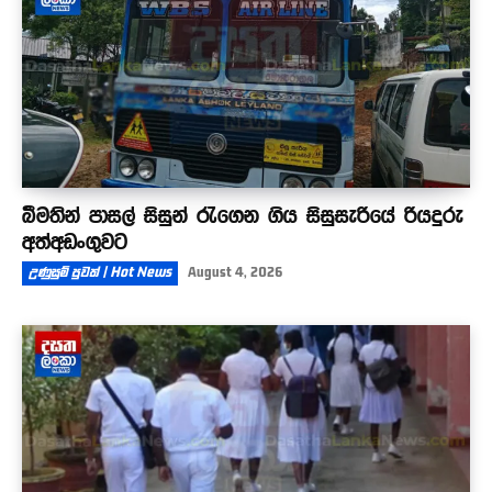
බීමතින් පාසල් සිසුන් රැගෙන ගිය සිසුසැරියේ රියදුරු
අත්අඩංගුවට
උණුසුම් පුවත් | Hot News
August 4, 2026