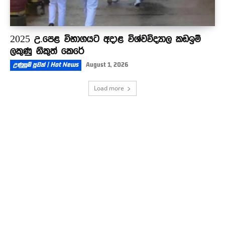
2025 උ.පෙළ විභාගයට අදාළ විශ්වවිද්‍යාල කඩඉම්
ලකුණු නිකුත් කෙරේ
උණුසුම් පුවත් | Hot News
August 1, 2026
Load more