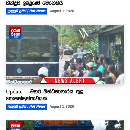
තීන්දුව ලැබුණේ මෙහෙමයි
උණුසුම් පුවත් | Hot News
August 1, 2026
Update – මහර බන්ධනාගාරය තුළ
නොසන්සුන්තාවයක්
උණුසුම් පුවත් | Hot News
August 1, 2026