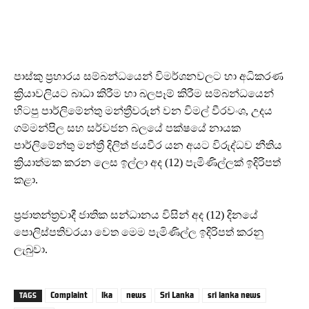
පාස්කු ප්‍රහාරය සම්බන්ධයෙන් විමර්ශනවලට හා අධිකරණ
ක්‍රියාවලියට බාධා කිරීම හා බලපෑම් කිරීම සම්බන්ධයෙන්
හිටපු පාර්ලිමේන්තු මන්ත්‍රීවරුන් වන විමල් වීරවංශ, උදය
ගම්මන්පිල සහ සර්වජන බලයේ පක්ෂයේ නායක
පාර්ලිමේන්තු මන්ත්‍රී දිලිත් ජයවීර යන අයට විරුද්ධව නීතිය
ක්‍රියාත්මක කරන ලෙස ඉල්ලා අද (12) පැමිණිල්ලක් ඉදිරිපත්
කළා.
ප්‍රජාතන්ත්‍රවාදී ජාතික සන්ධානය විසින් අද (12) දිනයේ
පොලිස්පතිවරයා වෙත මෙම පැමිණිල්ල ඉදිරිපත් කරනු
ලැබුවා.
Complaint
lka
news
Sri Lanka
sri lanka news
TAGS