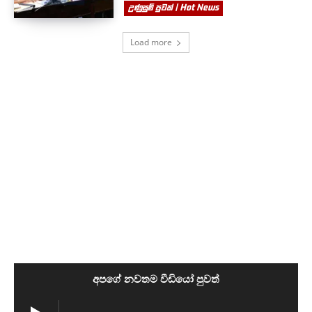
උණුසුම් පුවත් | Hot News
Load more
අපගේ නවතම වීඩියෝ පුවත්