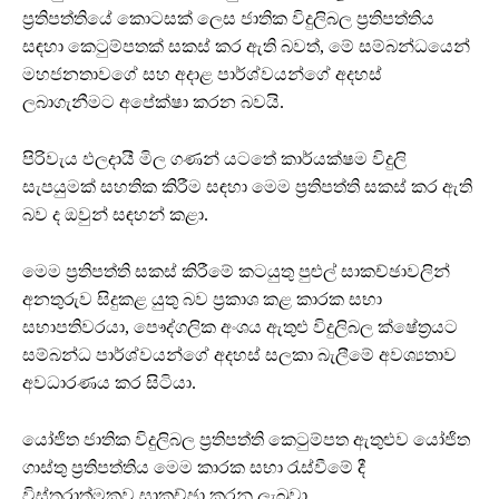
ප්‍රතිපත්තියේ කොටසක් ලෙස ජාතික විදුලිබල ප්‍රතිපත්තිය
සඳහා කෙටුම්පතක් සකස් කර ඇති බවත්, මේ සම්බන්ධයෙන්
මහජනතාවගේ සහ අදාළ පාර්ශ්වයන්ගේ අදහස්
ලබාගැනීමට අපේක්ෂා කරන බවයි.
පිරිවැය ඵලදායී මිල ගණන් යටතේ කාර්යක්ෂම විදුලි
සැපයුමක් සහතික කිරීම සඳහා මෙම ප්‍රතිපත්ති සකස් කර ඇති
බව ද ඔවුන් සඳහන් කළා.
මෙම ප්‍රතිපත්ති සකස් කිරීමේ කටයුතු පුළුල් සාකච්ඡාවලින්
අනතුරුව සිදුකළ යුතු බව ප්‍රකාශ කළ කාරක සභා
සභාපතිවරයා, පෞද්ගලික අංශය ඇතුළු විදුලිබල ක්ෂේත්‍රයට
සම්බන්ධ පාර්ශ්වයන්ගේ අදහස් සලකා බැලීමේ අවශ්‍යතාව
අවධාරණය කර සිටියා.
යෝජිත ජාතික විදුලිබල ප්‍රතිපත්ති කෙටුම්පත ඇතුළුව යෝජිත
ගාස්තු ප්‍රතිපත්තිය මෙම කාරක සභා රැස්වීමේ දී
විස්තරාත්මකව සාකච්ඡා කරනු ලැබුවා.