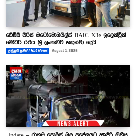
ඩේවිඩ් පීරිස් ඔටෝමොබයිල්ස් BAIC X3e ඉලෙක්ට්‍රික්
මෝටර් රථය ශ්‍රී ලංකාවට හඳුන්වා දෙයි
උණුසුම් පුවත් | Hot News
August 1, 2026
Update – රාගම පොලිස් බල ප්‍රදේශයට ඇඳිරි නීතිය