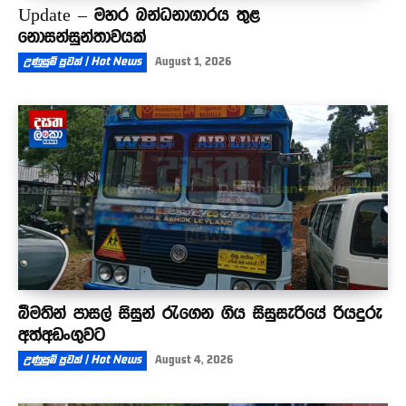
Update – මහර බන්ධනාගාරය තුළ
නොසන්සුන්තාවයක්
උණුසුම් පුවත් | Hot News
August 1, 2026
බීමතින් පාසල් සිසුන් රැගෙන ගිය සිසුසැරියේ රියදුරු
අත්අඩංගුවට
උණුසුම් පුවත් | Hot News
August 4, 2026