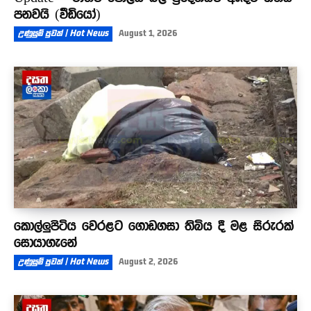
පනවයි (වීඩියෝ)
උණුසුම් පුවත් | Hot News
August 1, 2026
කොල්ලුපිටිය වෙරළට ගොඩගසා තිබිය දී මළ සිරුරක්
සොයාගැනේ
උණුසුම් පුවත් | Hot News
August 2, 2026