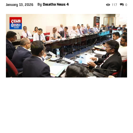
By
Dasatha News 4
January 13, 2026
117
0