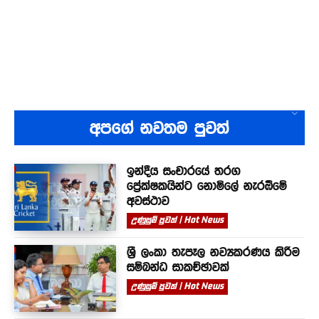
අපගේ නවතම පුවත්
ඉන්දීය සංචාරයේ තරග
ප්‍රේක්ෂකයින්ට නොමිලේ නැරඹීමේ
අවස්ථාව
උණුසුම් පුවත් | Hot News
ශ්‍රී ලංකා තැපෑල නව්‍යකරණය කිරීම
සම්බන්ධ සාකච්ඡාවක්
උණුසුම් පුවත් | Hot News