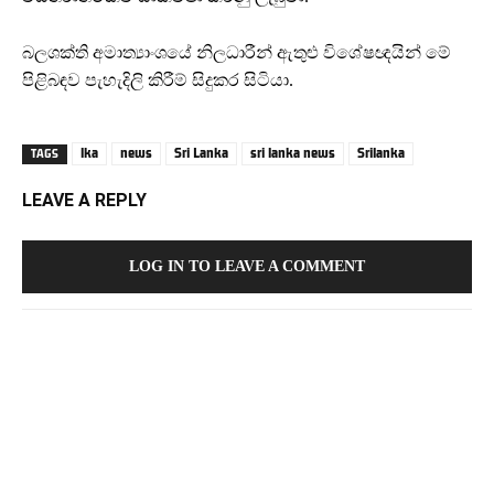
බලශක්ති අමාත්‍යාංශයේ නිලධාරීන් ඇතුළු විශේෂඥයින් මේ
පිළිබඳව පැහැදිලි කිරීම් සිදුකර සිටියා.
lka
news
Sri Lanka
sri lanka news
Srilanka
TAGS
LEAVE A REPLY
LOG IN TO LEAVE A COMMENT