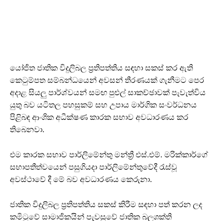
යෝජිත ජාතික විදුලිබල ප්‍රතිපත්තිය සඳහා සකස් කර ඇති
කෙටුම්පත සම්බන්ධයෙන් අවසන් තීරණයක් ගැනීමට පෙර
අදාළ සියලු පාර්ශ්වයන් සමඟ පුළුල් සාකච්ඡාවක් පැවැත්විය
යුතු බව යටිතල පහසුකම් සහ උපාය මාර්ගික සංවර්ධනය
පිළිබඳ ආංශික අධීක්ෂණ කාරක සභාව අවධාරණය කර
තිබෙනවා.
එම කාරක සභාව පාර්ලිමේන්තු මන්ත්‍රී එස්.එම්. මරික්කාර්ගේ
සභාපතීත්වයෙන් පසුගියදා පාර්ලිමේන්තුවේදී රැස්වූ
අවස්ථාවේ දී මේ බව අවධාරණය කෙරුනා.
ජාතික විදුලිබල ප්‍රතිපත්තිය සකස් කිරීම සඳහා පත් කරන ලද
කමිටුවේ සාමාජිකයින් පැවසුවේ ජාතික බලශක්ති