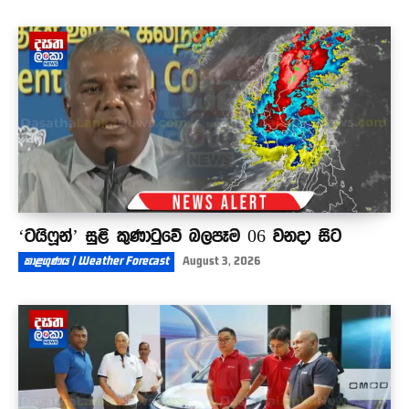
‘ටයිෆූන්’ සුළි කුණාටුවේ බලපෑම 06 වනදා සිට
කාළගුණය | Weather Forecast
August 3, 2026