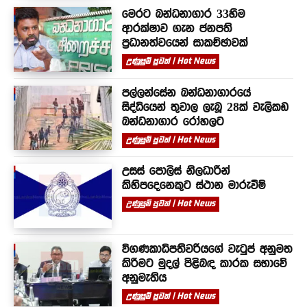
මෙරට බන්ධනාගාර 33හිම
ආරක්ෂාව ගැන ජනපති
ප්‍රධානත්වයෙන් සාකච්ඡාවක්
උණුසුම් පුවත් | Hot News
පල්ලන්සේන බන්ධනාගාරයේ
සිද්ධියෙන් තුවාල ලැබූ 28ක් වැලිකඩ
බන්ධනාගාර රෝහලට
උණුසුම් පුවත් | Hot News
උසස් පොලිස් නිලධාරීන්
කිහිපදෙනෙකුට ස්ථාන මාරුවීම්
උණුසුම් පුවත් | Hot News
විගණකාධිපතිවරියගේ වැටුප් අනුමත
කිරීමට මුදල් පිළිබඳ කාරක සභාවේ
අනුමැතිය
උණුසුම් පුවත් | Hot News