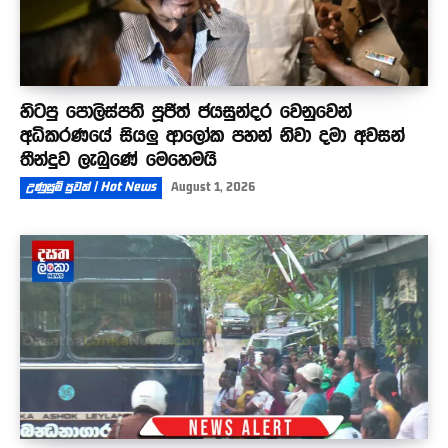
හිටපු පොලිස්පති පූජිත් ජයසුන්දර වෙනුවෙන්
අධිකරණයේ සියලු ආලෝක පහන් නිවා දමා අවසන්
තීන්දුව ලැබුණේ මෙහෙමයි
උණුසුම් පුවත් | Hot News
August 1, 2026