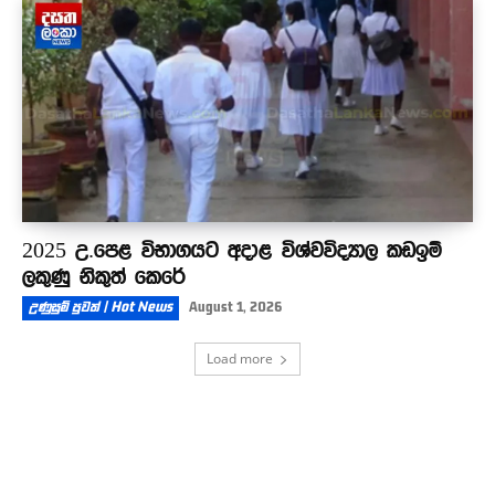
2025 උ.පෙළ විභාගයට අදාළ විශ්වවිද්‍යාල කඩඉම්
ලකුණු නිකුත් කෙරේ
උණුසුම් පුවත් | Hot News
August 1, 2026
Load more