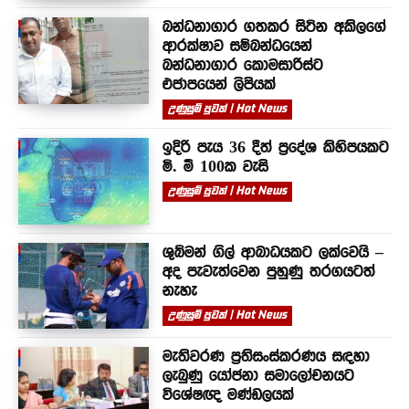
බන්ධනාගාර ගතකර සිටින අකිලගේ
ආරක්ෂාව සම්බන්ධයෙන්
බන්ධනාගාර කොමසාරිස්ට
එජාපයෙන් ලිපියක්
උණුසුම් පුවත් | Hot News
ඉදිරි පැය 36 දීත් ප්‍රදේශ කිහිපයකට
මි. මී 100ක වැසි
උණුසුම් පුවත් | Hot News
ශුබ්මන් ගිල් ආබාධයකට ලක්වෙයි –
අද පැවැත්වෙන පුහුණු තරගයටත්
නැහැ
උණුසුම් පුවත් | Hot News
මැතිවරණ ප්‍රතිසංස්කරණය සඳහා
ලැබුණු යෝජනා සමාලෝචනයට
විශේෂඥ මණ්ඩලයක්