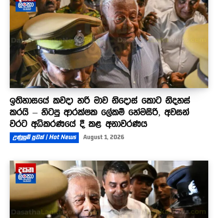
ඉතිහාසයේ කවදා හරි මාව නිදොස් කොට නිදහස්
කරයි – හිටපු ආරක්ෂක ලේකම් හේමසිරි, අවසන්
වරට අධිකරණයේ දී කළ අනාවරණය
උණුසුම් පුවත් | Hot News
August 1, 2026