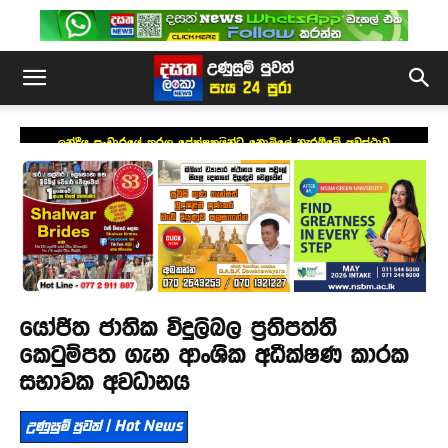
ඉන්දීය සංචාරයේ තරග ප්‍රේක්ෂකයින්ට නොමිලේ නැරඹීමේ අවස්ථාව
යෝජිත ජාතික විදුලිබල ප්‍රතිපත්ති
කෙටුම්පත ගැන ආංශික අධීක්ෂණ කාරක
සභාවක අවධානය
උණුසුම් පුවත් | Hot News