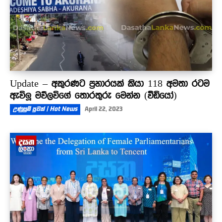
Update – අකුරණට ප්‍රහාරයක් කියා 118 අමතා රටම
ඇවිලූ මව්ලවිගේ තොරතුරු මෙන්න (වීඩියෝ)
උණුසුම් පුවත් | Hot News
April 22, 2023