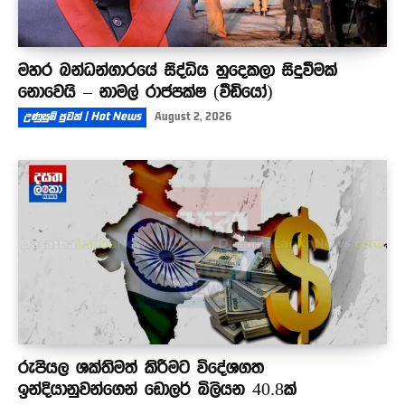
මහර බන්ධන්ගාරයේ සිද්ධිය හුදෙකලා සිදුවීමක්
නොවෙයි – නාමල් රාජපක්ෂ (වීඩියෝ)
උණුසුම් පුවත් | Hot News
August 2, 2026
රුපියල ශක්තිමත් කිරීමට විදේශගත
ඉන්දියානුවන්ගෙන් ඩොලර් බිලියන 40.8ක්