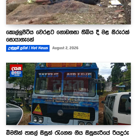
කොල්ලුපිටිය වෙරළට ගොඩගසා තිබිය දී මළ සිරුරක්
සොයාගැනේ
උණුසුම් පුවත් | Hot News
August 2, 2026
බීමතින් පාසල් සිසුන් රැගෙන ගිය සිසුසැරියේ රියදුරු