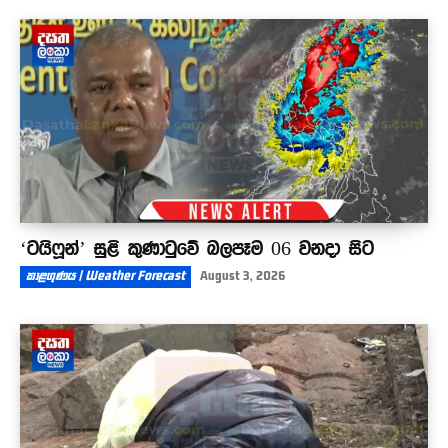
තරුණ කටයුතු නි.ඇමතිට ඇන්ටිලා දුන්න ටෝක් එක
?
00:44
‘ටයිෆූන්’ සුළි කුණාටුවේ බලපෑම 06 වනදා සිට
කාළගුණය | Weather Forecast
August 3, 2026