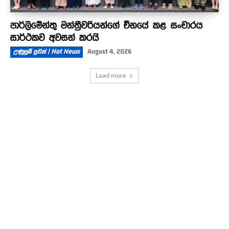
පාර්ලිමේන්තු මන්ත්‍රීවරියන්ගේ චීනයේ කළ සංචාරය
සාර්ථකව අවසන් කරයි
උණුසුම් පුවත් | Hot News
August 4, 2026
Load more