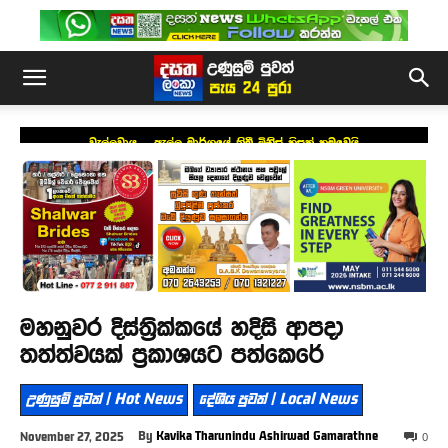
වැල්ලවාය – ඇල්ල මාර්ගයේ තිබී මිනිස් හිසක් හමුවෙයි
මහනුවර දිස්ත්‍රික්කයේ හදිසි ආපදා
තත්ත්වයක් ප්‍රකාශයට පත්කෙරේ
උණුසුම් පුවත් | Hot News
දේශීය පුවත් | Local News
By
Kavika Tharunindu Ashirwad Gamarathne
November 27, 2025
0