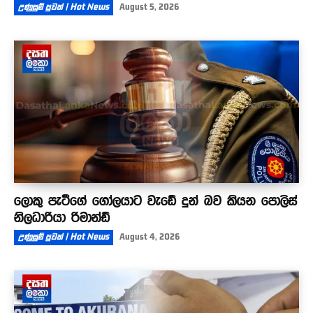
උණුසුම් පුවත් | Hot News
August 5, 2026
ලොකු පැටීගේ ගෝලයාට වැඩේ දුන් බව කියන පොලිස්
නිලධාරියා රිමාන්ඩ්
උණුසුම් පුවත් | Hot News
August 4, 2026