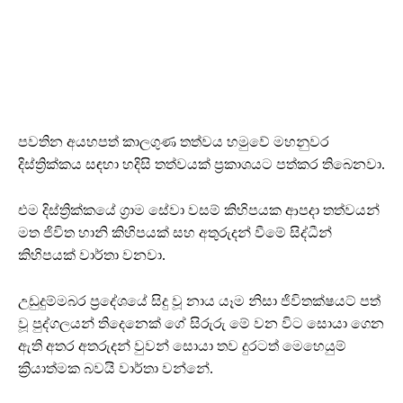
පවතින අයහපත් කාලගුණ තත්වය හමුවේ මහනුවර
දිස්ත්‍රික්කය සඳහා හදිසි තත්වයක් ප්‍රකාශයට පත්කර තිබෙනවා.
එම දිස්ත්‍රික්කයේ ග්‍රාම සේවා වසම් කිහිපයක ආපදා තත්වයන්
මත ජිවිත හානි කිහිපයක් සහ අතුරුදන් වීමේ සිද්ධීන්
කිහිපයක් වාර්තා වනවා.
උඩුදුම්මබර ප්‍රදේශයේ සිදු වූ නාය යෑම නිසා ජිවිතක්ෂයට් පත්
වූ පුද්ගලයන් තිදෙනෙක් ගේ සිරුරු මේ වන විට සොයා ගෙන
ඇති අතර අතරුදන් වුවන් සොයා තව දුරටත් මෙහෙයුම්
ක්‍රියාත්මක බවයි වාර්තා වන්නේ.