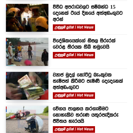
විවිධ අපරාධවලට සම්බන්ධ 15
දෙනෙක් ඊයේ දිනයේ අත්අඩංගුවට
අරන්
උණුසුම් පුවත් | Hot News
විදේශිකයෙක්ගේ නිසල සිරුරක්
වෙරළ තීරයක තිබී හමුවෙයි
උණුසුම් පුවත් | Hot News
ව්‍යාජ මුදල් නෝට්ටු බැංකුවක
තැම්පත් කිරීමට පැමිණි දෙදෙනෙක්
අත්අඩංගුවට
උණුසුම් පුවත් | Hot News
වේගය පාලනය කරගැනීමට
නොහැකිව තරුණ යතුරපැදිකරු
ජීවිතය හැරයයි
උණුසුම් පුවත් | Hot News