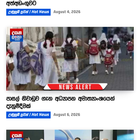
අත්අඩංගුවට
උණුසුම් පුවත් | Hot News
August 4, 2026
පාසල් නිවාඩුව ගැන අධ්‍යාපන අමාත්‍යාංශයෙන්
දැනුම්දීමක්
උණුසුම් පුවත් | Hot News
August 6, 2026