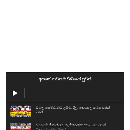
අපගේ නවතම වීඩියෝ පුවත්
මංගල හස්තිරාජාට උම්මා දීලා කෙසෙල් කවපු සජිත්
04:28
5 වසරේ ශිෂ්‍යත්වය නැතිකරන්න එපා - මේ වගේ
විභාග තියන්න ඕනේ