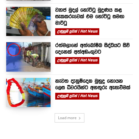
ව්‍යාජ මුදල් නෝට්ටු මුද්‍රණය කළ
සැකකරුවෙක් එම නෝට්ටු සමඟ
මාට්ටු
උණුසුම් පුවත් | Hot News
රත්මලානේ අත්බෝම්බ සිද්ධියට සිව්
දෙනෙක් අත්අඩංගුවට
උණුසුම් පුවත් | Hot News
නැවත දැනුම්දෙන මුහුදු නොයන
ලෙස ධීවරයින්ට අනතුරු ඇඟවීමක්
උණුසුම් පුවත් | Hot News
Load more