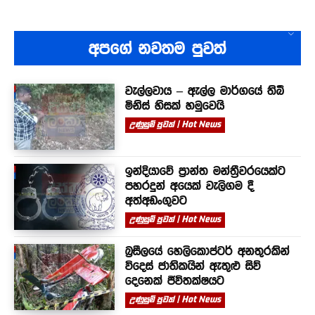
අපගේ නවතම පුවත්
වැල්ලවාය – ඇල්ල මාර්ගයේ තිබී
මිනිස් හිසක් හමුවෙයි
උණුසුම් පුවත් | Hot News
ඉන්දියාවේ ප්‍රාන්ත මන්ත්‍රීවරයෙක්ට
පහරදුන් අයෙක් වැලිගම දී
අත්අඩංගුවට
උණුසුම් පුවත් | Hot News
බ්‍රසීලයේ හෙලිකොප්ටර් අනතුරකින්
විදෙස් ජාතිකයින් ඇතුළු සිව්
දෙනෙක් ජීවිතක්ෂයට
උණුසුම් පුවත් | Hot News