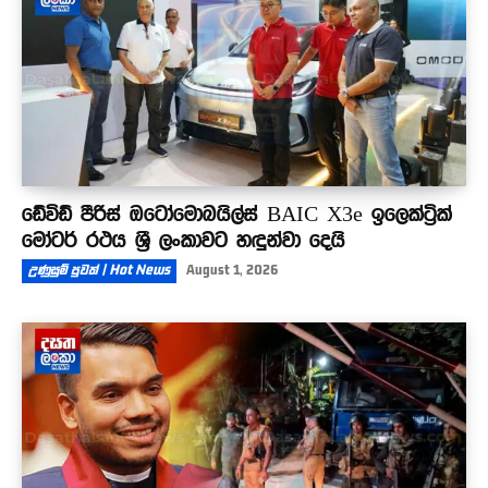
ඩේවිඩ් පීරිස් ඔටෝමොබයිල්ස් BAIC X3e ඉලෙක්ට්‍රික්
මෝටර් රථය ශ්‍රී ලංකාවට හඳුන්වා දෙයි
උණුසුම් පුවත් | Hot News
August 1, 2026