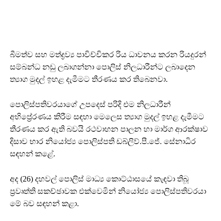
බීමත්ව සහ මත්ද්‍රව්‍ය පාවිච්චිකර රිය ධාවනය කරන රියදුරන්
සම්බන්ධ නඩු ලබාගන්නා පොලිස් නිලධාරීන්ට ලබාදෙන
ත්‍යාග මුදල් ඉහළ දැමීමට තීරණය කර තිබෙනවා.
පොලිස්පතිවරයාගේ උපදෙස් පරිදි එම නිලධාරීන්
අභිප්‍රේරණය කිරීම සඳහා මෙලෙස ත්‍යාග මුදල් ඉහළ දැමීමට
තීරණය කර ඇති බවයි රථවාහන පාලන හා මාර්ග ආරක්ෂාව
දිසාව භාර නියෝජ්‍ය පොලිස්පති ඩබ්ලිව්.පී.ජේ. සේනාධිර
සඳහන් කළේ.
අද (26) දහවල් පොලිස් මාධ්‍ය කොට්ඨාසයේ කැඳවා තිබූ
ප්‍රවෘත්ති සකච්ඡාවක එක්වෙමින් නියෝජ්‍ය පොලිස්පතිවරයා
මේ බව සඳහන් කළා.