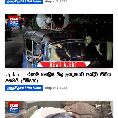
උණුසුම් පුවත් | Hot News
August 1, 2026
Update – රාගම පොලිස් බල ප්‍රදේශයට ඇඳිරි නීතිය
පනවයි (වීඩියෝ)
උණුසුම් පුවත් | Hot News
August 1, 2026