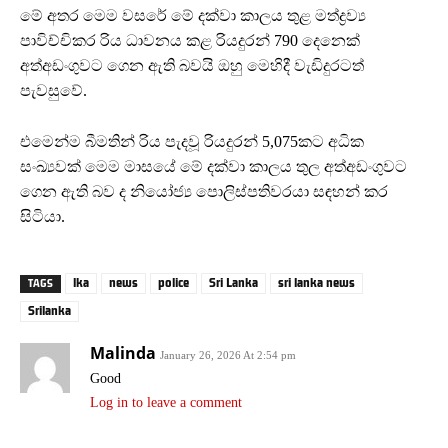
මේ අතර මෙම වසරේ මේ දක්වා කාලය තුළ මත්ද්‍රව්‍ය
පාවිච්චිකර රිය ධාවනය කළ රියදුරන් 790 දෙනෙක්
අත්අඩංගුවට ගෙන ඇති බවයි ඔහු මෙහිදී වැඩිදුරටත්
පැවසුවේ.
එමෙන්ම බීමතින් රිය පැදවූ රියදුරන් 5,075කට අධික
සංඛ්‍යවක් මෙම මාසයේ මේ දක්වා කාලය තුල අත්අඩංගුවට
ගෙන ඇති බව ද නියෝජ්‍ය පොලිස්පතිවරයා සඳහන් කර
සිටියා.
lka
news
police
Sri Lanka
sri lanka news
TAGS
Srilanka
Malinda
January 26, 2026 At 2:54 pm
Good
Log in to leave a comment