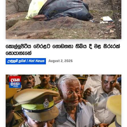
කොල්ලුපිටිය වෙරළට ගොඩගසා තිබිය දී මළ සිරුරක්
සොයාගැනේ
උණුසුම් පුවත් | Hot News
August 2, 2026