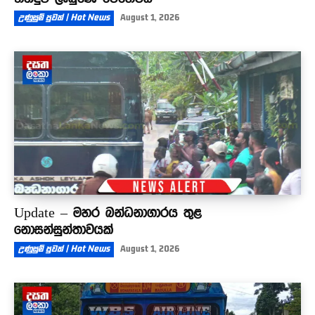
උණුසුම් පුවත් | Hot News
August 1, 2026
Update – මහර බන්ධනාගාරය තුළ
නොසන්සුන්තාවයක්
උණුසුම් පුවත් | Hot News
August 1, 2026