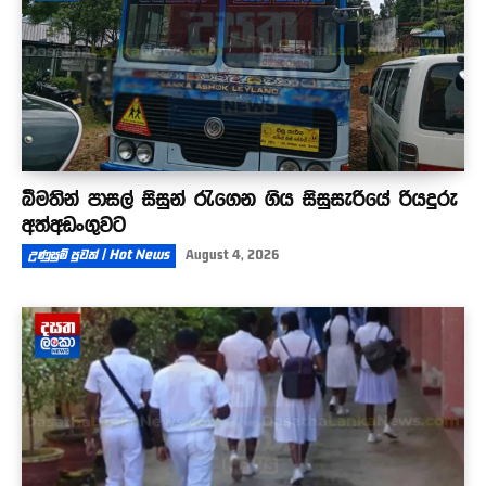
බීමතින් පාසල් සිසුන් රැගෙන ගිය සිසුසැරියේ රියදුරු
අත්අඩංගුවට
උණුසුම් පුවත් | Hot News
August 4, 2026