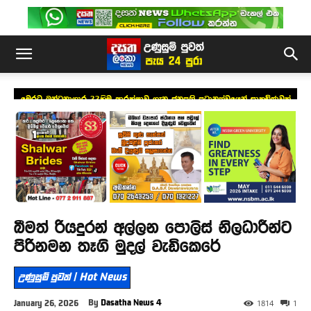
මෙරට බන්ධනාගාර 33හිම ආරක්ෂාව ගැන ජනපති ප්‍රධානත්වයෙන් සාකච්ඡාවක්
බීමත් රියදුරන් අල්ලන පොලිස් නිලධාරීන්ට
පිරිනමන තෑගි මුදල් වැඩිකෙරේ
උණුසුම් පුවත් | Hot News
By
Dasatha News 4
January 26, 2026
1814
1