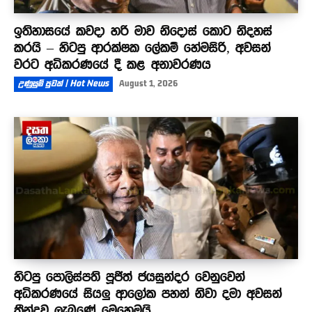
ඉතිහාසයේ කවදා හරි මාව නිදොස් කොට නිදහස්
කරයි – හිටපු ආරක්ෂක ලේකම් හේමසිරි, අවසන්
වරට අධිකරණයේ දී කළ අනාවරණය
උණුසුම් පුවත් | Hot News
August 1, 2026
හිටපු පොලිස්පති පූජිත් ජයසුන්දර වෙනුවෙන්
අධිකරණයේ සියලු ආලෝක පහන් නිවා දමා අවසන්
තීන්දුව ලැබුණේ මෙහෙමයි