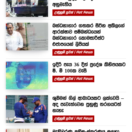
අනුමැතිය
උණුසුම් පුවත් | Hot News
බන්ධනාගාර ගතකර සිටින අකිලගේ
ආරක්ෂාව සම්බන්ධයෙන්
බන්ධනාගාර කොමසාරිස්ට
එජාපයෙන් ලිපියක්
උණුසුම් පුවත් | Hot News
ඉදිරි පැය 36 දීත් ප්‍රදේශ කිහිපයකට
මි. මී 100ක වැසි
උණුසුම් පුවත් | Hot News
ශුබ්මන් ගිල් ආබාධයකට ලක්වෙයි –
අද පැවැත්වෙන පුහුණු තරගයටත්
නැහැ
උණුසුම් පුවත් | Hot News
මැතිවරණ ප්‍රතිසංස්කරණය සඳහා