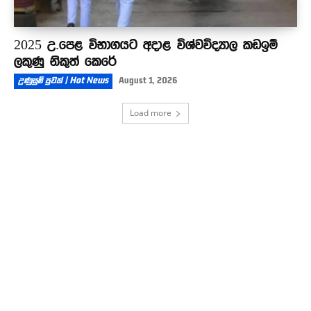
2025 උ.පෙළ විභාගයට අදාළ විශ්වවිද්‍යාල කඩඉම්
ලකුණු නිකුත් කෙරේ
උණුසුම් පුවත් | Hot News
August 1, 2026
Load more