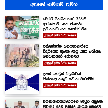
අපගේ නවතම පුවත්
මෙරට බන්ධනාගාර 33හිම
ආරක්ෂාව ගැන ජනපති
ප්‍රධානත්වයෙන් සාකච්ඡාවක්
උණුසුම් පුවත් | Hot News
පල්ලන්සේන බන්ධනාගාරයේ
සිද්ධියෙන් තුවාල ලැබූ 28ක් වැලිකඩ
බන්ධනාගාර රෝහලට
උණුසුම් පුවත් | Hot News
උසස් පොලිස් නිලධාරීන්
කිහිපදෙනෙකුට ස්ථාන මාරුවීම්
උණුසුම් පුවත් | Hot News
විගණකාධිපතිවරියගේ වැටුප් අනුමත
කිරීමට මුදල් පිළිබඳ කාරක සභාවේ