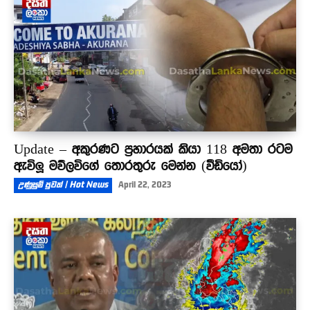
02:33
Update – අකුරණට ප්‍රහාරයක් කියා 118 අමතා රටම
ඇවිලූ මව්ලවිගේ තොරතුරු මෙන්න (වීඩියෝ)
උණුසුම් පුවත් | Hot News
April 22, 2023