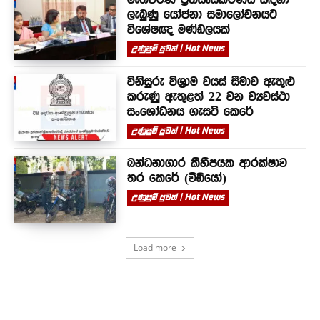
ලැබුණු යෝජනා සමාලෝචනයට
විශේෂඥ මණ්ඩලයක්
උණුසුම් පුවත් | Hot News
විනිසුරු විශ්‍රාම වයස් සීමාව ඇතුළු
කරුණු ඇතුළත් 22 වන ව්‍යවස්ථා
සංශෝධනය ගැසට් කෙරේ
උණුසුම් පුවත් | Hot News
බන්ධනාගාර කිහිපයක ආරක්ෂාව
තර කෙරේ (වීඩියෝ)
උණුසුම් පුවත් | Hot News
Load more