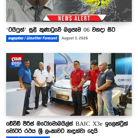
‘ටයිෆූන්’ සුළි කුණාටුවේ බලපෑම 06 වනදා සිට
කාළගුණය | Weather Forecast
August 3, 2026
ඩේවිඩ් පීරිස් ඔටෝමොබයිල්ස් BAIC X3e ඉලෙක්ට්‍රික්
මෝටර් රථය ශ්‍රී ලංකාවට හඳුන්වා දෙයි