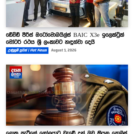
ඩේවිඩ් පීරිස් ඔටෝමොබයිල්ස් BAIC X3e ඉලෙක්ට්‍රික්
මෝටර් රථය ශ්‍රී ලංකාවට හඳුන්වා දෙයි
උණුසුම් පුවත් | Hot News
August 1, 2026
ලොකු පැටීගේ ගෝලයාට වැඩේ දුන් බව කියන පොලිස්