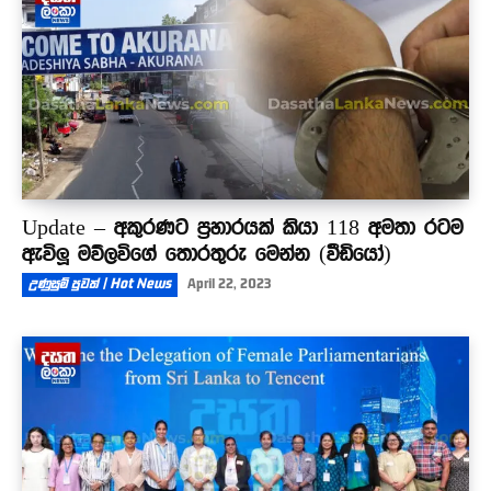
Update – අකුරණට ප්‍රහාරයක් කියා 118 අමතා රටම
ඇවිලූ මව්ලවිගේ තොරතුරු මෙන්න (වීඩියෝ)
උණුසුම් පුවත් | Hot News
April 22, 2023