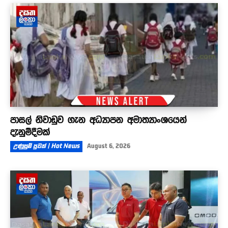
පාසල් නිවාඩුව ගැන අධ්‍යාපන අමාත්‍යාංශයෙන්
දැනුම්දීමක්
උණුසුම් පුවත් | Hot News
August 6, 2026