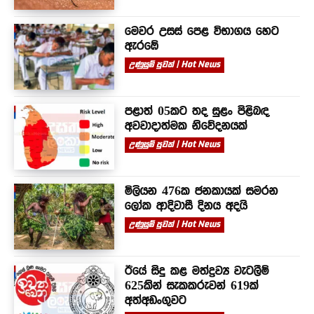
මෙවර උසස් පෙළ විභාගය හෙට
ඇරඹේ
උණුසුම් පුවත් | Hot News
පළාත් 05කට තද සුළං පිළිබඳ
අවවාදාත්මක නිවේදනයක්
උණුසුම් පුවත් | Hot News
මිලියන 476ක ජනකායක් සමරන
ලෝක ආදිවාසී දිනය අදයි
උණුසුම් පුවත් | Hot News
ඊයේ සිදු කළ මත්ද්‍රව්‍ය වැටලීම්
625කින් සැකකරුවන් 619ක්
අත්අඩංගුවට