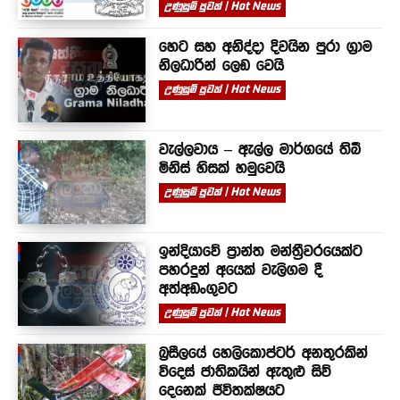
උණුසුම් පුවත් | Hot News
හෙට සහ අනිද්දා දිවයින පුරා ග්‍රාම
නිලධාරින් ලෙඩ වෙයි
උණුසුම් පුවත් | Hot News
වැල්ලවාය – ඇල්ල මාර්ගයේ තිබී
මිනිස් හිසක් හමුවෙයි
උණුසුම් පුවත් | Hot News
ඉන්දියාවේ ප්‍රාන්ත මන්ත්‍රීවරයෙක්ට
පහරදුන් අයෙක් වැලිගම දී
අත්අඩංගුවට
උණුසුම් පුවත් | Hot News
බ්‍රසීලයේ හෙලිකොප්ටර් අනතුරකින්
විදෙස් ජාතිකයින් ඇතුළු සිව්
දෙනෙක් ජීවිතක්ෂයට