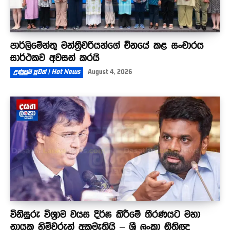
පාර්ලිමේන්තු මන්ත්‍රීවරියන්ගේ චීනයේ කළ සංචාරය
සාර්ථකව අවසන් කරයි
උණුසුම් පුවත් | Hot News
August 4, 2026
විනිසුරු විශ්‍රාම වයස දිර්ඝ කිරීමේ තීරණයට මහා
නායක හිමිවරුන් අකමැතියි – ශ්‍රී ලංකා නීතිඥ