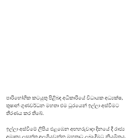
පාරිභෝගික කටයුතු පිළිබඳ අධිකාරියේ විධායක අධ්‍යක්ෂ,
තුෂාන් ගුණවර්ධන මහතා එම ධූරයෙන් ඉල්ලා අස්වීමට
තීරණය කර තිබේ.
ඉල්ලා අස්වීමේ ලිපිය එළඹෙන අඟහරුවාදා දිනයේ දී රාජ්‍ය
අමාත්‍ය ලසන්ත අලගියවන්න මහතාට ලබා දීමට නියමිතය.