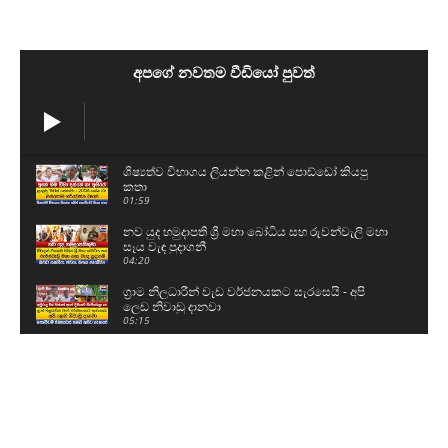
අපගේ නවතම වීඩියෝ පුවත්
ශිෂ්‍යත්ව විභාගය ලියන්න කළින් පොඩ්ඩෝ කියපු
කතා
01:59
නව යුද හමුදාපති ශ්‍රී මහා බෝධිය සහ රුවන්වැලි මහා
සෑය වැඳ පුදාගනී
04:20
ග්‍රාම නිලධාරීන් වැඩ වර්ජනයකට සැරසෙයි - අපි
ලෙඩ නිවාඩු දානවා
05:15
59වෙනි උපන්දිනය සරලව සැමරු ටී.බී සරත්
03:06
බන්ධනාගාර සිද්ධිවල පිටිපස්සේ ඉන්නේ ආණ්ඩුව..?
08:48