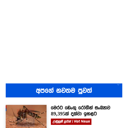
අපගේ නවතම පුවත්
මෙරට ඩෙංගු රෝගීන් සංඛ්‍යාව
89,395ක් දක්වා ඉහළට
උණුසුම් පුවත් | Hot News