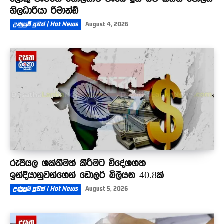
නිලධාරියා රිමාන්ඩ්
උණුසුම් පුවත් | Hot News
August 4, 2026
රුපියල ශක්තිමත් කිරීමට විදේශගත
ඉන්දියානුවන්ගෙන් ඩොලර් බිලියන 40.8ක්
උණුසුම් පුවත් | Hot News
August 5, 2026