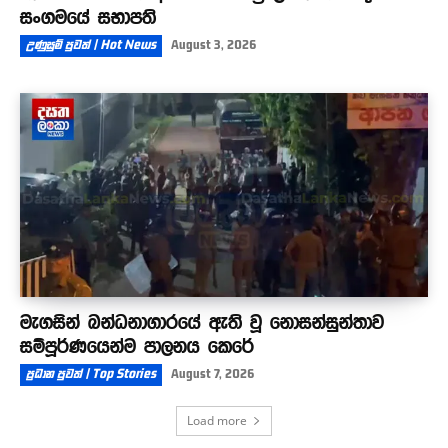
සංගමයේ සභාපති
උණුසුම් පුවත් | Hot News
August 3, 2026
මැගසින් බන්ධනාගාරයේ ඇති වූ නොසන්සුන්තාව
සම්පූර්ණයෙන්ම පාලනය කෙරේ
ප්‍රධාන පුවත් | Top Stories
August 7, 2026
Load more