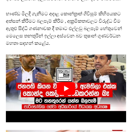
භාණ්ඩ මිලදී ගැනීමට අදාළ කොන්ත්‍රාත් ගිවිසුම් කිහිපයකට
අත්සන් කිරීමට බලපෑම් කිරීම , අක්‍රමිකතාවලට විරුද්ධ වීම
ඇතුළු සිද්ධි ගණනාවක දී තමාට එල්ලවු බලපෑම් හේතුවෙන්
මෙලෙස තනතුරින් ඉල්ලා අස්වෙන බව තුෂාන් ගුණවර්ධන
මහතා සඳහන් කළේය.