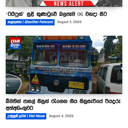
‘ටයිෆූන්’ සුළි කුණාටුවේ බලපෑම 06 වනදා සිට
කාළගුණය | Weather Forecast
August 3, 2026
බීමතින් පාසල් සිසුන් රැගෙන ගිය සිසුසැරියේ රියදුරු
අත්අඩංගුවට
උණුසුම් පුවත් | Hot News
August 4, 2026