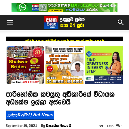
මෙරට ඩෙංගු රෝගීන් සංඛ්‍යාව 89,395ක් දක්වා ඉහළට
පාරිභෝගික කටයුතු අධිකාරියේ විධායක
අධ්‍යක්ෂ ඉල්ලා අස්වෙයි
උණුසුම් පුවත් | Hot News
By
Dasatha News 2
September 19, 2021
11348
0