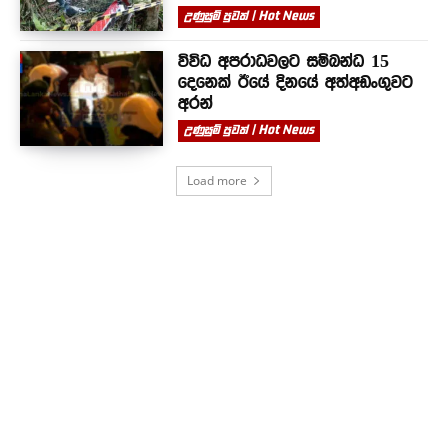
උණුසුම් පුවත් | Hot News
විවිධ අපරාධවලට සම්බන්ධ 15
දෙනෙක් ඊයේ දිනයේ අත්අඩංගුවට
අරන්
උණුසුම් පුවත් | Hot News
Load more