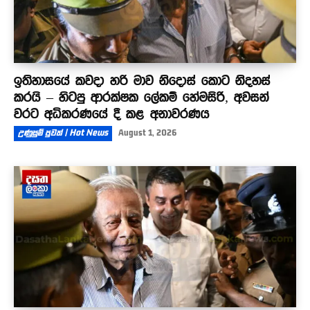
ඉතිහාසයේ කවදා හරි මාව නිදොස් කොට නිදහස්
කරයි – හිටපු ආරක්ෂක ලේකම් හේමසිරි, අවසන්
වරට අධිකරණයේ දී කළ අනාවරණය
උණුසුම් පුවත් | Hot News
August 1, 2026