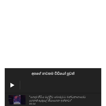
අපගේ නවතම වීඩියෝ පුවත්
"ගෙදර හිටිය මල්ලිව බොරුවට බන්ධනාගාරෙට
ගෙනත් ඇතුලේ තියාගෙන ඉන්නවා"
00:54