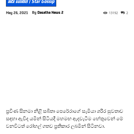
තරු ගොසිප් | Star Gossip
By
Dasatha News 2
May 26, 2021
13192
2
ප්‍රවීණ සිනමා නිළි සබීතා පෙරේරාගේ සැමියා ශරීර සුවතාව
සඳහා ඇවිද යමින් සිටියදී මහමඟ ඇදවැටීම හේතුවෙන් මේ
වනවිටත් රෝහල් ගතව ප්‍රතිකාර ලබමින් සිටිනවා.