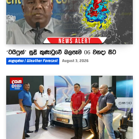
‘ටයිෆූන්’ සුළි කුණාටුවේ බලපෑම 06 වනදා සිට
කාළගුණය | Weather Forecast
August 3, 2026