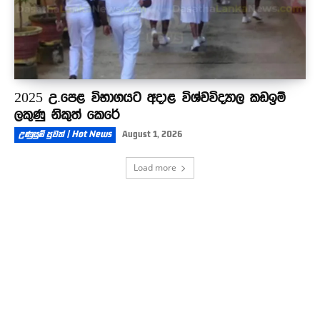
2025 උ.පෙළ විභාගයට අදාළ විශ්වවිද්‍යාල කඩඉම්
ලකුණු නිකුත් කෙරේ
උණුසුම් පුවත් | Hot News
August 1, 2026
Load more