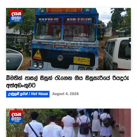
බීමතින් පාසල් සිසුන් රැගෙන ගිය සිසුසැරියේ රියදුරු
අත්අඩංගුවට
උණුසුම් පුවත් | Hot News
August 4, 2026