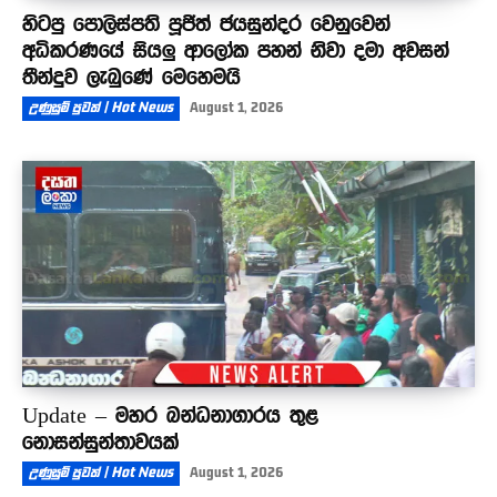
හිටපු පොලිස්පති පූජිත් ජයසුන්දර වෙනුවෙන්
අධිකරණයේ සියලු ආලෝක පහන් නිවා දමා අවසන්
තීන්දුව ලැබුණේ මෙහෙමයි
උණුසුම් පුවත් | Hot News
August 1, 2026
Update – මහර බන්ධනාගාරය තුළ
නොසන්සුන්තාවයක්
උණුසුම් පුවත් | Hot News
August 1, 2026