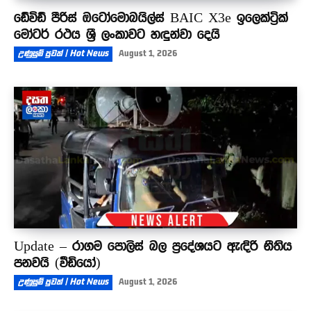
ඩේවිඩ් පීරිස් ඔටෝමොබයිල්ස් BAIC X3e ඉලෙක්ට්‍රික්
මෝටර් රථය ශ්‍රී ලංකාවට හඳුන්වා දෙයි
උණුසුම් පුවත් | Hot News
August 1, 2026
Update – රාගම පොලිස් බල ප්‍රදේශයට ඇඳිරි නීතිය
පනවයි (වීඩියෝ)
උණුසුම් පුවත් | Hot News
August 1, 2026