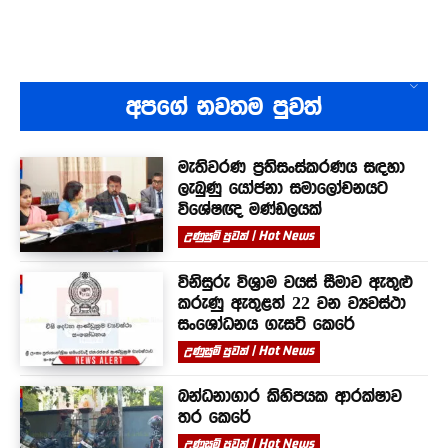
අපගේ නවතම පුවත්
මැතිවරණ ප්‍රතිසංස්කරණය සඳහා
ලැබුණු යෝජනා සමාලෝචනයට
විශේෂඥ මණ්ඩලයක්
උණුසුම් පුවත් | Hot News
විනිසුරු විශ්‍රාම වයස් සීමාව ඇතුළු
කරුණු ඇතුළත් 22 වන ව්‍යවස්ථා
සංශෝධනය ගැසට් කෙරේ
උණුසුම් පුවත් | Hot News
බන්ධනාගාර කිහිපයක ආරක්ෂාව
තර කෙරේ
උණුසුම් පුවත් | Hot News