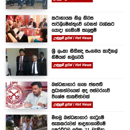
කථානායක නිල නිවස
පාර්ලිමේන්තුවේ වෙනත් වැඩකට
යොදා ගැනීමේ සැලසුම්
උණුසුම් පුවත් | Hot News
ශ්‍රී ලංකා නීතිඥ සංගමය කාදිනල්
හිමියන් හමුවෙයි
උණුසුම් පුවත් | Hot News
බන්ධනාගාර ගැන ජනපති
ප්‍රධානත්වයෙන් අද පස්වරුවේ
විශේෂ සාකච්ඡාවක්
උණුසුම් පුවත් | Hot News
මීගමු බන්ධනාගාර ගැටුමේ
සැකකරුවන් හඳුනාගැනීමේ
පෙරට්ටුව ලබන 21 වැනිදා