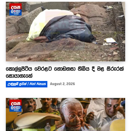
කොල්ලුපිටිය වෙරළට ගොඩගසා තිබිය දී මළ සිරුරක්
සොයාගැනේ
උණුසුම් පුවත් | Hot News
August 2, 2026