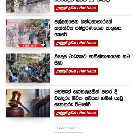
උණුසුම් පුවත් | Hot News
පල්ලන්සේන බන්ධනාගාරයේ
තත්ත්වය සම්පූර්ණයෙන් පාලනය
කෙරේ
උණුසුම් පුවත් | Hot News
විදෙස් මාධ්‍යයට පාකිස්තානයෙන් නව
සීමා
උණුසුම් පුවත් | Hot News
මත්පැන් බෝතලයකින් පහර දී
එක්දරු මවක් අවසන් ගමන් යැවූ
සැකකරු රිමාන්ඩ්
උණුසුම් පුවත් | Hot News
Load more