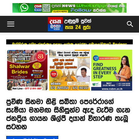
මැතිවරණ ප්‍රතිසංස්කරණය සඳහා ලැබුණු යෝජනා සමාලෝචනයට විශේෂඥ
මණ්ඩලයක්
ප්‍රවීණ සිනමා නිළි සබීතා පෙරේරාගේ
සැමියා මහමඟ සිහිසුන්ව ඇද වැටීම ගැන
ජනප්‍රිය ගායන ශිල්පී දයාන් විතාරණ තැබූ
සටහන