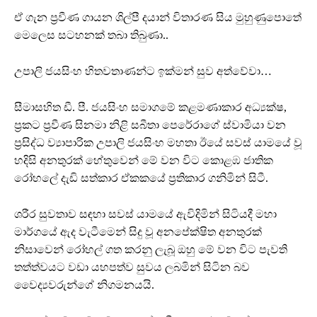
ඒ ගැන ප්‍රවීණ ගායන ශිල්පී දයාන් විතාරණ සිය මුහුණුපොතේ
මෙලෙස සටහනක් තබා තිබුණා..
උපාලි ජයසිංහ හිතවතාණන්ට ඉක්මන් සුව අත්වේවා…
සීමාසහිත ඩී. පී. ජයසිංහ සමාගමේ කළමණාකාර අධ්‍යක්ෂ,
ප්‍රකට ප්‍රවීණ සිනමා නිළි සබීතා පෙරේරාගේ ස්වාමියා වන
ප්‍රසිද්ධ ව්‍යාපාරික උපාලි ජයසිංහ මහතා ඊයේ සවස් යාමයේ වූ
හදිසි අනතුරක් හේතුවෙන් මේ වන විට කොළඹ ජාතික
රෝහලේ දැඩි සත්කාර ඒකකයේ ප්‍රතිකාර ගනිමින් සිටී.
ශරීර සුවතාව සඳහා සවස් යාමයේ ඇවිදිමින් සිටියදී මහා
මාර්ගයේ ඇද වැටීමෙන් සිදු වූ අනපේක්ෂිත අනතුරක්
නිසාවෙන් රෝහල් ගත කරනු ලැබූ ඔහු මේ වන විට පැවති
තත්ත්වයට වඩා යහපත්ව සුවය ලබමින් සිටින බව
වෛද්‍යවරුන්ගේ නිගමනයයි.