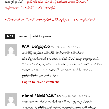
සසැදි පුවත් –
ප්‍රවීණ සිනමා නිළි සබීතා පෙරේරාගේ
සැමියාගේ තත්ත්වය බරපතලයි
සබීතාගේ සැමියාට අනතුරක් – සියල්ල CCTV කැමරාවේ
husban
sabitha perera
TAGS
W.A. චන්ද්‍රකුමාර
May 26, 2021 At 8:47 am
රෝගීවූ සැමියා මෙන්ම, බිරිඳද තම තමන්ගේ
ක්ෂේත්‍රයන්ගෙන් දැනෙන යමක් රටට කළ දෙදෙනෙකි.
ම්නිිසුන්ගේ දුක, වේදනාවද මාධ්‍ය තරගයට භාවිතා කිරීම
සමාජය අනුමත නොකරයි. ඔහුගේ රෝගී තත්වය
ඉක්මනින්ම සුවපත් වේවා !
Log in to leave a comment
nimal SAMARAWEra
May 26, 2021 At 3:55 pm
කොරොනා ස්ංචරන නීති කඩමින් ඔහු කල වරදට .
ලන්කාවෙ නීතියෙන් යමක් කරනට නොහැකි නිසා;