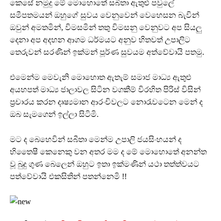
කෙසේ නමුදු මේ මොහොතේ සබීතා ඇතුළු පවුලේ
සමීපතමයන් ඔහුගේ සුවය වෙනුවෙන් වෙහෙසන බැවින්
ඔවුන් අමතමින්, විමසමින් තතු විමසනු වෙනුවට අප සියලු
දෙනා අප අදහන ආගම ධර්මයට අනුව හිතවත් උපාලිට
තෙරුවන් සරණින් ඉක්මන් පූර්ණ සුවයම අත්වේවායි පතමු.
එමෙන්ම මෙවැනි මොහොත ඇතැම් සමාජ මාධ්‍ය ඇතුළු
අයහපත් මාධ්‍ය ජාලාවල සිටින වගකීම් විරහිත පිරිස් විසින්
ප්‍රචාරය කරන දෘෂ්‍යමාන ආරංචිවලට නොරැවටෙන මෙන් ද
ඔබ සැමගෙන් ඉල්ලා සිටිමි.
මට ද බෙහෙවින් සබීතා මෙන්ම උපාලි ජයසිංහයන් ද
හිතෛෂී කෙනෙකු වන අතර මම ද මේ මොහොතේ අනන්ත
වූ බුදු ගුණ බෙලෙන් ඔහුට ඉතා ඉක්මණින් යථා තත්ත්වයට
පත්වේවායි එකසිතින් පතන්නෙමි !!