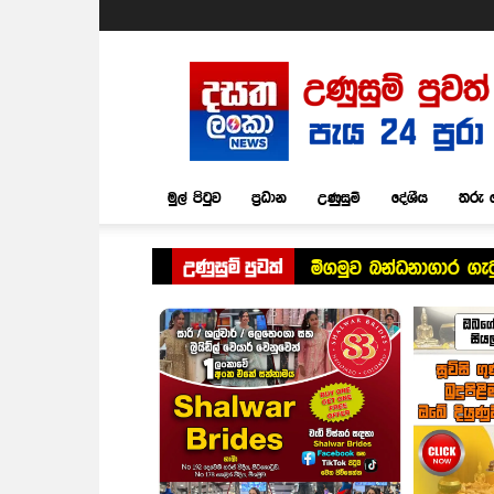
Dasatha
Lanka
News
මුල් පිටුව
ප්‍රධාන
උණුසුම්
දේශීය
තරු 
උණුසුම් පුවත්
මීගමුව බන්ධනාගාර ගැ