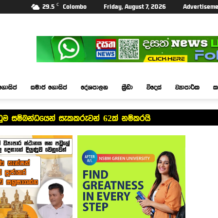
C
29.5
Colombo
Friday, August 7, 2026
Advertiseme
ගොසිප්
සමාජ ගොසිප්
දේශපාලන
ක්‍රීඩා
විදෙස්
ව්‍යාපාරික
ක
ටුම සම්බන්ධයෙන් සැකකරුවන් 62ක් නම්කරයි