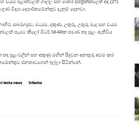
සහ වයඹ පළාත්වලත් ගාල්ල සහ මාතර දිස්ත්‍රික්කවලත් අද (27)
ගුණ විද්‍යා දෙපාර්තමේන්තුව දැනුම් දෙනවා.
්නාහිර, සබරගමුව, මධ්‍යම, දකුණ, උතුරු, උතුරු මැද සහ වයඹ
රික්කවලත් පැයට කිලෝ මීටර් 50-60ක පමණ තද සුළං ඇතිවිය
ක තද සුළංවලින් සහ අකුණු මඟින් සිදුවන අනතුරු අවම කර
්තමේන්තුව ජනතාවගෙන් ඉල්ලා සිටින්නේ.
sri lanka news
Srilanka