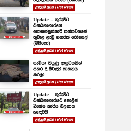
උණුසුම් පුවත් | Hot News
Update – කුරුවිට
බන්ධනාගාරයේ
නොසන්සුන්කාරී තත්ත්වයෙන්
තුවාල ලැබූ හතරක් රෝහලේ
(වීඩියෝ)
උණුසුම් පුවත් | Hot News
සැමියා තියුණු ආයුධයකින්
පහර දී බිරිඳව ඝාතනය
කරලා
උණුසුම් පුවත් | Hot News
Update – කුරුවිට
බන්ධනාගාරයට පොලිස්
විශේෂ කාර්ය බලකාය
කැඳවයි
උණුසුම් පුවත් | Hot News