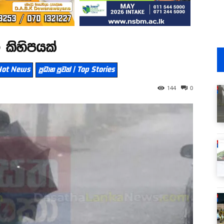
 කිහිපයක්
| Hot News
ප්‍රධාන පුවත් | Top Stories
144
0