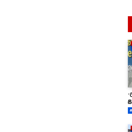
‘
ස
ක