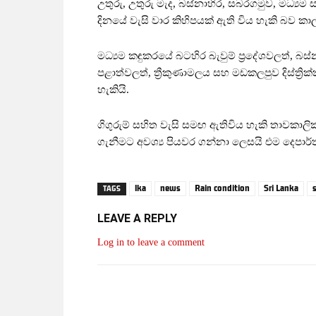
උතුරු, උතුරු මැද, බස්නාහිර, සබරගමුව, මධ්‍යම 
දිනයේ වැසි වාර කිහිපයක් ඇති විය හැකි බව කාල
මධ්‍යම කඳුකරයේ බටහිර බැවුම් ප්‍රදේශවලත්, බස
පළාත්වලත්, ත්‍රීකුණාමලය සහ මඩකලපුව දිස්ත්‍
හැකියි.
ගිගුරුම් සහිත වැසි සමඟ ඇතිවිය හැකි තාවකාලි
ගැනීමට අවශ්‍ය පියවර ගන්නා ලෙසයි එම දෙපාර
lka
news
Rain condition
Sri Lanka
TAGS
LEAVE A REPLY
Log in to leave a comment