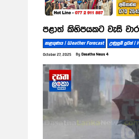
පළාත් කිහිපයකට වැසි වාර
කාළගුණය | Weather Forecast
උණුසුම් පුවත් 
By
Dasatha News 4
October 27, 2025