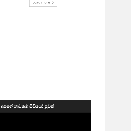
Load more
අපගේ නවතම වීඩියෝ පුවත්