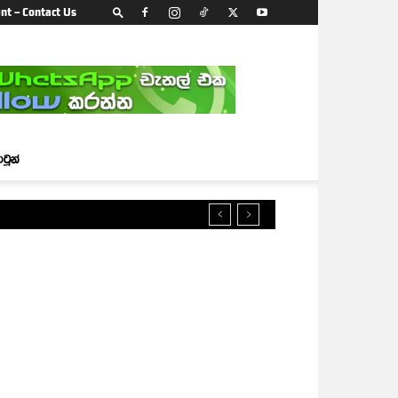
nt – Contact Us
ාටූන්