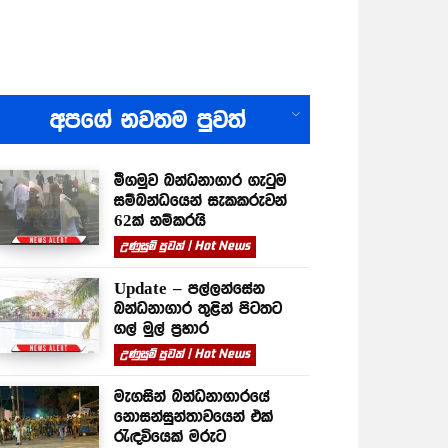
All
අපගේ නවතම පුවත්
මීගමුව බන්ධනාගාර ගැටුම
සම්බන්ධයෙන් සැකකරුවන්
62ක් නම්කරයි
උණුසුම් පුවත් | Hot News
Update – පල්ලන්සේන
බන්ධනාගාර තුළින් පිටතට
ගල් මුල් ප්‍රහාර
උණුසුම් පුවත් | Hot News
මැගසින් බන්ධනාගාරයේ
නොසන්සුන්තාවයෙන් එක්
රැඳවියෙක් මරුට