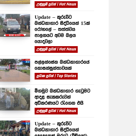
උණුසුම් පුවත් | Hot News
Update – කුරුවිට
බන්ධනාගාර සිද්ධියෙන් 15ක්
රෝහලේ – තත්ත්වය
පාලනයට අවම බලය
යොදවලා
උණුසුම් පුවත් | Hot News
පල්ලන්සේන බන්ධනාගාරයේ
නොසන්සුන්තාවයක්
ප්‍රධාන පුවත් | Top Stories
මීගමුව බන්ධනාගාර ගැටුමට
ආදළ සැකකරුවන්
අධිකරණයට රැගෙන එයි
උණුසුම් පුවත් | Hot News
Update – කුරුවිට
බන්ධනාගාර සිද්ධියෙන්
දෙදෙනෙක් මරුට (වීඩියෝ)