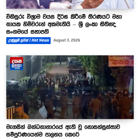
විනිසුරු විශ්‍රාම වයස දිර්ඝ කිරීමේ තීරණයට මහා
නායක හිමිවරුන් අකමැතියි – ශ්‍රී ලංකා නීතිඥ
සංගමයේ සභාපති
උණුසුම් පුවත් | Hot News
August 3, 2026
මැගසින් බන්ධනාගාරයේ ඇති වූ නොසන්සුන්තාව
සම්පූර්ණයෙන්ම පාලනය කෙරේ