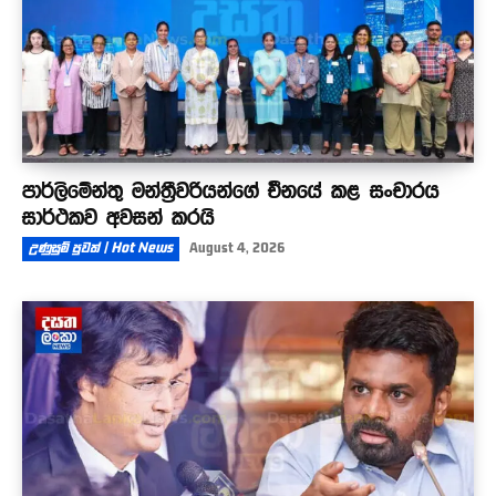
පාර්ලිමේන්තු මන්ත්‍රීවරියන්ගේ චීනයේ කළ සංචාරය
සාර්ථකව අවසන් කරයි
උණුසුම් පුවත් | Hot News
August 4, 2026