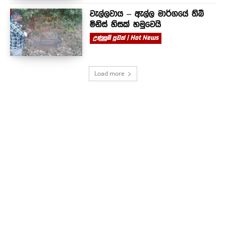
වැල්ලවාය – ඇල්ල මාර්ගයේ තිබී
මිනිස් හිසක් හමුවෙයි
උණුසුම් පුවත් | Hot News
Load more