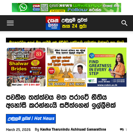
මැදපෙරදිග තෙල් මත යැපීම අඩු කිරීමට ඉන්දියාව දැවැන්ත වැඩකට අත තියයි
පවතින තත්ත්වය මත පරාටේ නීතිය
අහෝසි කරන්නැයි සජිත්ගෙන් ඉල්ලීමක්
උණුසුම් පුවත් | Hot News
By
Kavika Tharunindu Ashirwad Gamarathne
March 25, 2026
1