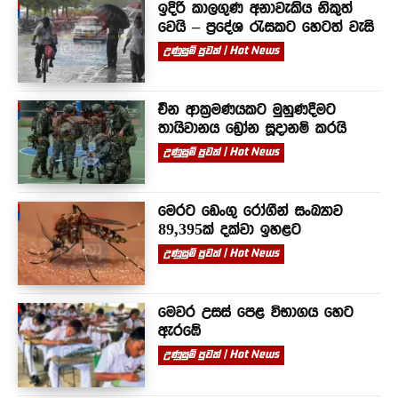
ඉදිරි කාලගුණ අනාවැකිය නිකුත්
වෙයි – ප්‍රදේශ රැසකට හෙටත් වැසි
උණුසුම් පුවත් | Hot News
චීන ආක්‍රමණයකට මුහුණදීමට
තායිවානය ඩ්‍රෝන සූදානම් කරයි
උණුසුම් පුවත් | Hot News
මෙරට ඩෙංගු රෝගීන් සංඛ්‍යාව
89,395ක් දක්වා ඉහළට
උණුසුම් පුවත් | Hot News
මෙවර උසස් පෙළ විභාගය හෙට
ඇරඹේ
උණුසුම් පුවත් | Hot News