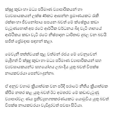
ක්ෂුද්‍ර කුඩා හා මධ්‍ය පරිමාණ ව්‍යාපාරිකයන් හා
ව්‍යවසායකයන් ලක්ෂ 45කට ආසන්න ප්‍රමාණයකට රැකී
රක්ෂා හා ජීවනෝපාය සපයන බවත් මේ ක්ෂේත්‍රය කඩා
වැටුණහොත් අප රටේ ආර්ථික වර්ධනය බිද වැටී ගෘහයේ
ආර්ථිකය කඩා වැටී රටේ නිෂ්පාදන ධාරිතාව දුබල වන බවයි
සජිත් ප්‍රේමදාස සඳහන් කළා.
මෙවැනි තත්ත්වයක් තුළ වත්මන් රජය මේ වෙනුවෙන්
මැදිහත් වී ක්ෂුද්‍ර කුඩා හා මධ්‍ය පරිමාණ ව්‍යාපාරිකයන් සහ
ව්‍යවසායකයන්ට සහයෝගය ලබා දිය යුතු බවත් විපක්ෂ
නායකවරයා පෙන්වා දුන්නා.
ඒ අනුව වහාම ක්‍රියාත්මක වන පරිදි පරාටේ නීතිය ක්‍රියාත්මක
කිරීම නතර කළ යුතු බවත් ඊට අමතරව මේ කඩාවැටුණු
ව්‍යාපාරවල ණය ප්‍රතිව්‍යුහගතකරණයකට යොමුවිය යුතු බවත්
විපක්ෂ නායකවරයා වැඩිදුරටත් පවසා සිටියා.