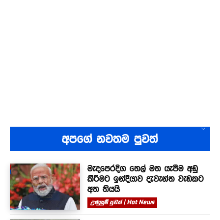
අපගේ නවතම පුවත්
මැදපෙරදිග තෙල් මත යැපීම අඩු
කිරීමට ඉන්දියාව දැවැන්ත වැඩකට
අත තියයි
උණුසුම් පුවත් | Hot News