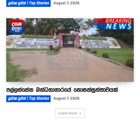
ප්‍රධාන පුවත් | Top Stories
August 7, 2026
පල්ලන්සේන බන්ධනාගාරයේ නොසන්සුන්තාවයක්
ප්‍රධාන පුවත් | Top Stories
August 7, 2026
Load more