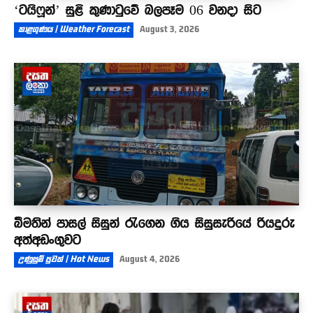
‘ටයිෆූන්’ සුළි කුණාටුවේ බලපෑම 06 වනදා සිට
කාළගුණය | Weather Forecast
August 3, 2026
බීමතින් පාසල් සිසුන් රැගෙන ගිය සිසුසැරියේ රියදුරු
අත්අඩංගුවට
උණුසුම් පුවත් | Hot News
August 4, 2026