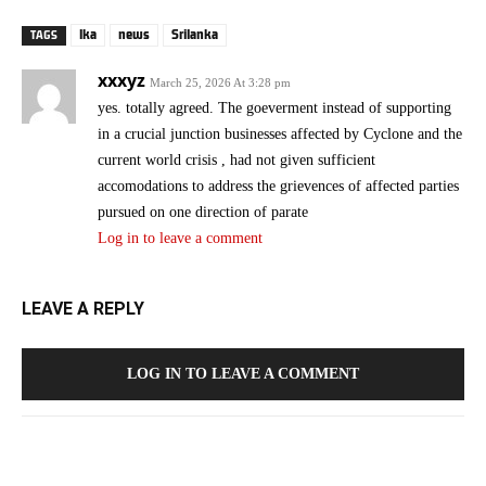
lka
news
Srilanka
TAGS
xxxyz
March 25, 2026 At 3:28 pm
yes. totally agreed. The goeverment instead of supporting
in a crucial junction businesses affected by Cyclone and the
current world crisis , had not given sufficient
accomodations to address the grievences of affected parties
pursued on one direction of parate
Log in to leave a comment
LEAVE A REPLY
LOG IN TO LEAVE A COMMENT