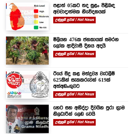
පළාත් 05කට තද සුළං පිළිබඳ
අවවාදාත්මක නිවේදනයක්
උණුසුම් පුවත් | Hot News
මිලියන 476ක ජනකායක් සමරන
ලෝක ආදිවාසී දිනය අදයි
උණුසුම් පුවත් | Hot News
ඊයේ සිදු කළ මත්ද්‍රව්‍ය වැටලීම්
625කින් සැකකරුවන් 619ක්
අත්අඩංගුවට
උණුසුම් පුවත් | Hot News
හෙට සහ අනිද්දා දිවයින පුරා ග්‍රාම
නිලධාරින් ලෙඩ වෙයි
උණුසුම් පුවත් | Hot News