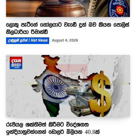
ලොකු පැටීගේ ගෝලයාට වැඩේ දුන් බව කියන පොලිස්
නිලධාරියා රිමාන්ඩ්
උණුසුම් පුවත් | Hot News
August 4, 2026
රුපියල ශක්තිමත් කිරීමට විදේශගත
ඉන්දියානුවන්ගෙන් ඩොලර් බිලියන 40.8ක්