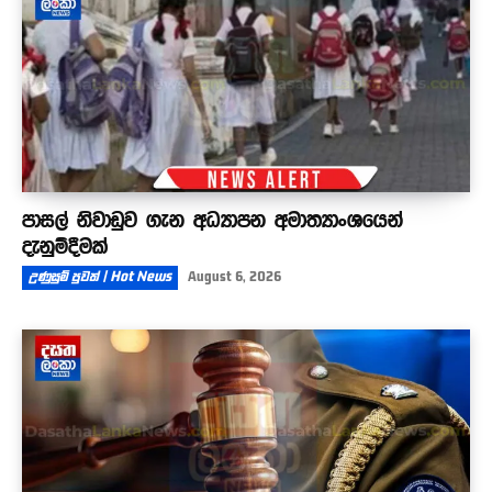
පාසල් නිවාඩුව ගැන අධ්‍යාපන අමාත්‍යාංශයෙන්
දැනුම්දීමක්
උණුසුම් පුවත් | Hot News
August 6, 2026