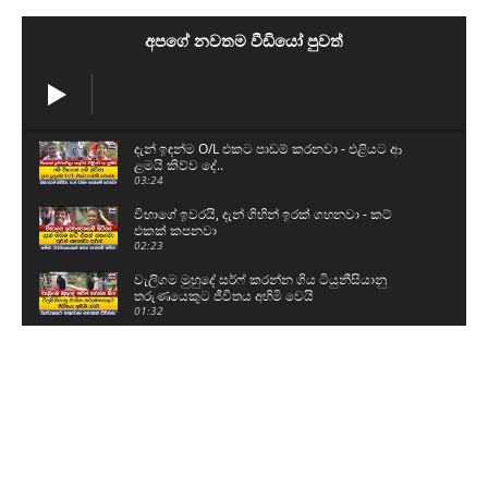
අපගේ නවතම වීඩියෝ පුවත්
දැන් ඉඳන්ම O/L එකට පාඩම් කරනවා - එළියට ආ
ළමයි කිව්ව දේ..
03:24
විභාගේ ඉවරයි, දැන් ගිහින් ඉරක් ගහනවා - කට්
එකක් කපනවා
02:23
වැලිගම මුහුදේ සර්ෆ් කරන්න ගිය ටියුනීසියානු
තරුණයෙකුට ජීවිතය අහිමි වෙයි
01:32
ශිෂ්‍යත්ව විභාගය ලියන්න කළින් පොඩ්ඩෝ කියපු
කතා
01:59
නව යුද හමුදාපති ශ්‍රී මහා බෝධිය සහ රුවන්වැලි මහා
සෑය වැඳ පුදාගනී
04:20
ග්‍රාම නිලධාරීන් වැඩ වර්ජනයකට සැරසෙයි - අපි