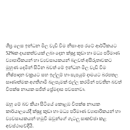
ශීඝ්‍ර ලෙස ඉන්ධන මිල වැඩි වීම නිසා අප රටේ ආර්ථිකයට
52%ක දායකත්වයක් ලබා දෙන ක්ෂුද්‍ර කුඩා හා මධ්‍ය පරිමාණ
ව්‍යාපාරිකයන් හා ව්‍යවසායකයන් බලවත් අසීරුතාවකට
මුහුණ දෙමින් සිටින බවත් මේ ඉන්ධන මිල වැඩි වීම
නිෂ්පාදන චක්‍රයට සහ ඉල්ලුම් හා සැපයුම් දාමයට බරපතල
සෘණාත්මක අගතිගාමී බලපෑමක් එල්ල කරමින් පවතින බවත්
විපක්ෂ නායක සජිත් ප්‍රේමදාස පවසනවා.
ඔහු මේ බව කියා සිටියේ කොළඹ විපක්ෂ නායක
කාර්යාලයේදී ක්ෂුද්‍ර කුඩා හා මධ්‍ය පරිමාණ ව්‍යාපාරිකයන් හා
ව්‍යවසායකයන් හමුවී ඔවුන්ගේ ගැටලු සාකච්ඡා කළ
අවස්ථාවේදීයි.