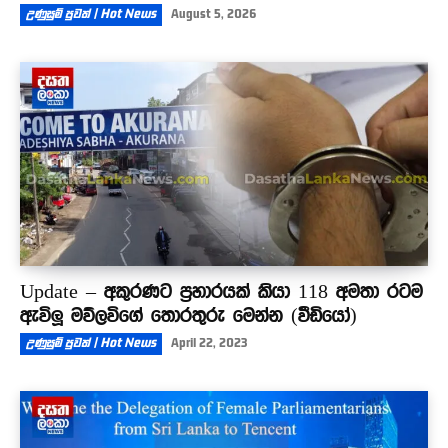
උණුසුම් පුවත් | Hot News
August 5, 2026
Update – අකුරණට ප්‍රහාරයක් කියා 118 අමතා රටම
ඇවිලූ මව්ලවිගේ තොරතුරු මෙන්න (වීඩියෝ)
උණුසුම් පුවත් | Hot News
April 22, 2023