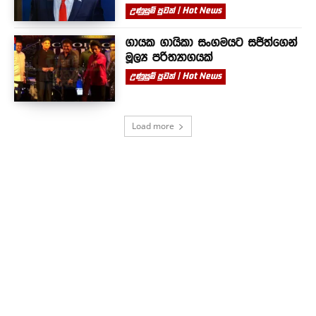
උණුසුම් පුවත් | Hot News
ගායක ගායිකා සංගමයට සජිත්ගෙන්
මූල්‍ය පරිත්‍යාගයක්
උණුසුම් පුවත් | Hot News
Load more