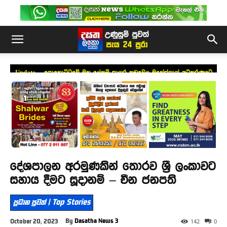
Update – පොහොට්ටුවේ මහ ලේකම් සාගර කඩුවෙල මහේස්ත්‍රාත් අධිකරණයට
ඉදිරිපත් කෙරේ (වීඩියෝ)
දේශපාලන අරමුණකින් තොරව ශ්‍රී ලංකාවට
සහාය දීමට සූදානම් – චීන ජනපති
ප්‍රධාන පුවත් | Top Stories
By
Dasatha News 3
October 20, 2023
142
0