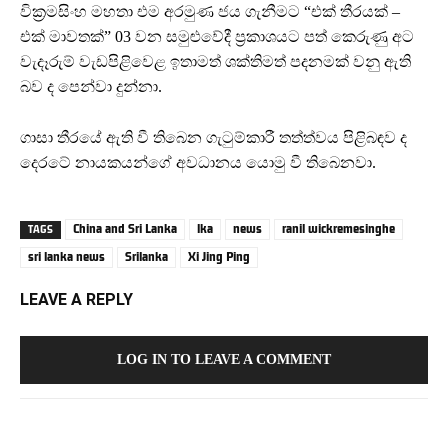
වික්‍රමසිංහ මහතා එම අරමුණ ජය ගැනීමට “එක් තීරයක් –
එක් මාවතක්” 03 වන සමුළුවේදී ප්‍රකාශයට පත් කෙරුණු අට
වැදෑරුම් වැඩපිළිවෙළ ඉතාමත් ශක්තිමත් පදනමක් වනු ඇති
බව ද පෙන්වා දුන්නා.
ගාසා තීරයේ ඇති වී තිබෙන ගැටුම්කාරී තත්ත්වය පිළිබඳව ද
දෙරටේ නායකයන්ගේ අවධානය යොමු වී තිබෙනවා.
China and Sri Lanka
lka
news
ranil wickremesinghe
TAGS
sri lanka news
Srilanka
Xi Jing Ping
LEAVE A REPLY
LOG IN TO LEAVE A COMMENT