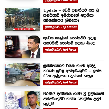
උණුසුම් පුවත් | Hot News
Update – වෙඩි ප්‍රහාරයට ලක් වූ
කන්ජිපානි ඉම්රාන්ගේ ඥාතියා
ජීවිතක්ෂයට (වීඩියෝ)
ප්‍රධාන පුවත් | Top Stories
සුරේෂ් සලේගේ පෙත්සමට අදාළ
අතරමැදි පෙත්සම් සලකා බැලේ
උණුසුම් පුවත් | Hot News
සුඛෝපභෝගී රියක ගංජා ඇද්ද
තරුණ යුවළ අත්අඩංගුවට – ලක්ෂ
05ක අල්ලසක් දෙන්නත් හදලා
උණුසුම් පුවත් | Hot News
මරණීය දණ්ඩනය නියම වූ චූදිතයෙක්
අත්අඩංගුවට ගන්න පොලිසිය උදව්
ඉල්ලයි