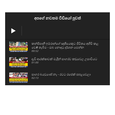
අපගේ නවතම වීඩියෝ පුවත්
කන්ජිපානි ඉම්රාන්ගේ ඥාතියෙකුට ජීවිතය අහිමි කළ
වෙ# තැබීම - ඔබ නොදුටු දර්ශන මෙන්න
00:52
දැඩි ආරක්ෂාවක් මැදින් සාගරව කඩුවෙල උසාවියට
01:00
සාගර බයවුණේ නෑ - රටට රජෙක් පහළවෙලා
02:13
වජිර ආණ්ඩුව සැරටම අමතයි - මේ ආණ්ඩුවට
පළපුරුද්දක් නෑ
06:52
වෙ# තැබීමකින් කන්ජිපානි ඉම්රාන්ගේ ඥාතියෙකුට
ජීවිතය අහිමි වෙයි
01:24