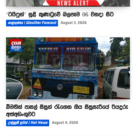
‘ටයිෆූන්’ සුළි කුණාටුවේ බලපෑම 06 වනදා සිට
කාළගුණය | Weather Forecast
August 3, 2026
බීමතින් පාසල් සිසුන් රැගෙන ගිය සිසුසැරියේ රියදුරු
අත්අඩංගුවට
උණුසුම් පුවත් | Hot News
August 4, 2026