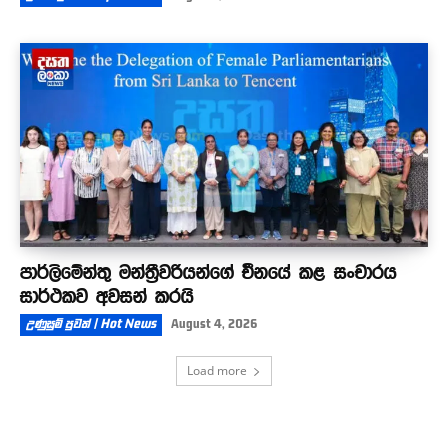
පාර්ලිමේන්තු මන්ත්‍රීවරියන්ගේ චීනයේ කළ සංචාරය
සාර්ථකව අවසන් කරයි
උණුසුම් පුවත් | Hot News
August 4, 2026
Load more