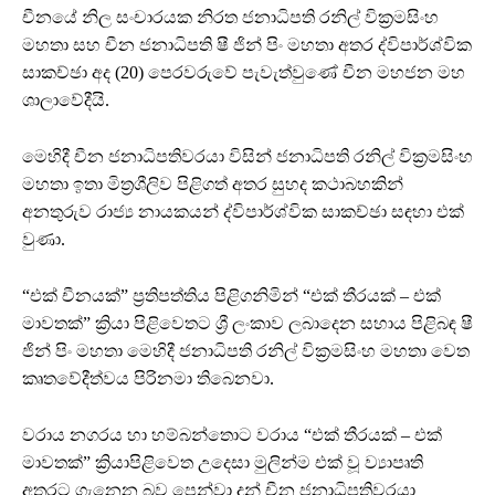
චීනයේ නිල සංචාරයක නිරත ජනාධිපති රනිල් වික්‍රමසිංහ
මහතා සහ චීන ජනාධිපති ෂී ජින් පිං මහතා අතර ද්විපාර්ශ්වික
සාකච්ඡා අද (20) පෙරවරුවේ පැවැත්වුණේ චීන මහජන මහ
ශාලාවේදීයි.
මෙහිදී චීන ජනාධිපතිවරයා විසින් ජනාධිපති රනිල් වික්‍රමසිංහ
මහතා ඉතා මිත්‍රශීලිව පිළිගත් අතර සුහද කථාබහකින්
අනතුරුව රාජ්‍ය නායකයන් ද්විපාර්ශ්වික සාකච්ඡා සඳහා එක්
වුණා.
“එක් චීනයක්” ප්‍රතිපත්තිය පිළිගනිමින් “එක් තීරයක් – එක්
මාවතක්” ක්‍රියා පිළිවෙතට ශ්‍රී ලංකාව ලබාදෙන සහාය පිළිබඳ ෂී
ජින් පිං මහතා මෙහිදී ජනාධිපති රනිල් වික්‍රමසිංහ මහතා වෙත
කෘතවේදීත්වය පිරිනමා තිබෙනවා.
වරාය නගරය හා හම්බන්තොට වරාය “එක් තීරයක් – එක්
මාවතක්” ක්‍රියාපිළිවෙත උදෙසා මුලින්ම එක් වූ ව්‍යාපෘති
අතරට ගැනෙන බව පෙන්වා දුන් චීන ජනාධිපතිවරයා