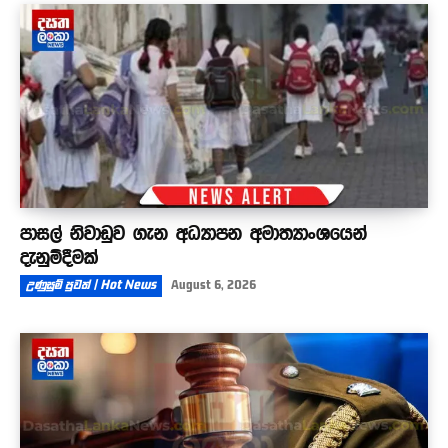
පාසල් නිවාඩුව ගැන අධ්‍යාපන අමාත්‍යාංශයෙන්
දැනුම්දීමක්
උණුසුම් පුවත් | Hot News
August 6, 2026