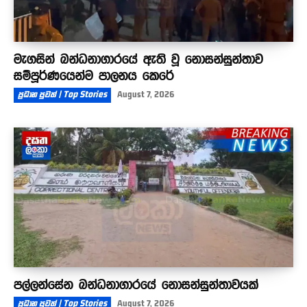
මැගසින් බන්ධනාගාරයේ ඇති වූ නොසන්සුන්තාව
සම්පූර්ණයෙන්ම පාලනය කෙරේ
ප්‍රධාන පුවත් | Top Stories
August 7, 2026
පල්ලන්සේන බන්ධනාගාරයේ නොසන්සුන්තාවයක්
ප්‍රධාන පුවත් | Top Stories
August 7, 2026