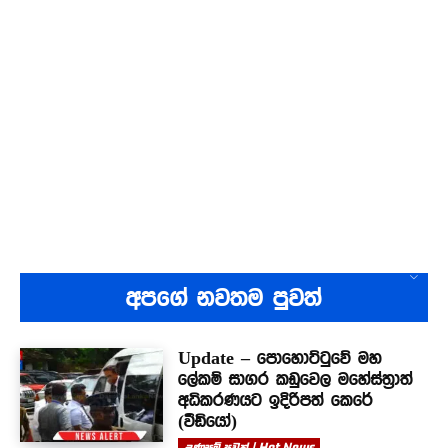
අපගේ නවතම පුවත්
Update – පොහොට්ටුවේ මහ
ලේකම් සාගර කඩුවෙල මහේස්ත්‍රාත්
අධිකරණයට ඉදිරිපත් කෙරේ
(වීඩියෝ)