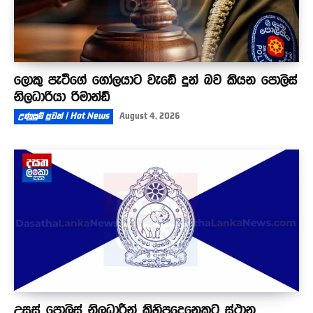
ලොකු පැටීගේ ගෝලයාට වැඩේ දුන් බව කියන පොලිස්
නිලධාරියා රිමාන්ඩ්
උණුසුම් පුවත් | Hot News
August 4, 2026
උසස් පොලිස් නිලධාරීන් කිහිපදෙනෙකුට ස්ථාන