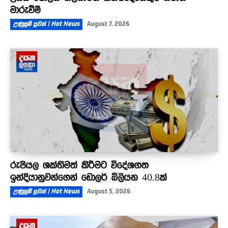
මාරුවීම්
උණුසුම් පුවත් | Hot News
August 7, 2026
රුපියල ශක්තිමත් කිරීමට විදේශගත
ඉන්දියානුවන්ගෙන් ඩොලර් බිලියන 40.8ක්
උණුසුම් පුවත් | Hot News
August 5, 2026