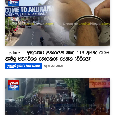
Update – අකුරණට ප්‍රහාරයක් කියා 118 අමතා රටම
ඇවිලූ මව්ලවිගේ තොරතුරු මෙන්න (වීඩියෝ)
උණුසුම් පුවත් | Hot News
April 22, 2023