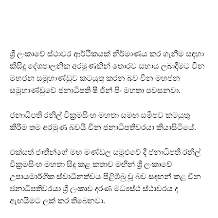
ශ්‍රී ලංකාවේ ස්ථාවර ආර්ථිකයක් නිර්මාණය කර ගැනීම සඳහා
කිසිඳු දේශපාලනික අරමුණකින් තොරව සහාය ලබාදීමට චීන
මහජන සමූහාණ්ඩුව කටයුතු කරන බව චීන මහජන
සමූහාණ්ඩුවේ ජනාධිපති ෂී ජින් පිං මහතා පවසනවා.
ජනාධිපති රනිල් වික්‍රමසිංහ මහතා සමඟ සමීපව කටයුතු
කිරීම තම අරමුණ බවයි චීන ජනාධිපතිවරයා කියාසිටියේ.
එක්සත් ජාතීන්ගේ මහ මණ්ඩල සමූළුවේ දී ජනාධිපති රනිල්
වික්‍රමසිංහ මහතා සිදු කළ කතාව මඟින් ශ්‍රී ලංකාවේ
උපායමාර්ගික ස්වාධීනත්වය පිළිඹිබු වූ බව සඳහන් කළ චීන
ජනාධිපතිවරයා ශ්‍රී ලංකාව දරණ මධ්‍යස්ථ ස්ථාවරය ද
ඇඟයීමට ලක් කර තිබෙනවා.