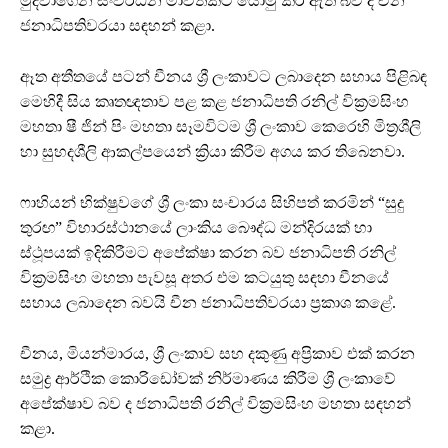
මුදවාගෙන සංවර්ධන මාවතකට යොමු කර ඇති බව ද චීන
ජනාධිපතිවරයා සඳහන් කළා.
ඈත අතීතයේ පටන් චීනය ශ්‍රී ලංකාවට ලබාදෙන සහාය පිළිබඳ
මෙහිදී සිය කෘතඥතාව පළ කළ ජනාධිපති රනිල් වික්‍රමසිංහ
මහතා ෂී ජින් පිං මහතා සෑමවිටම ශ්‍රී ලංකාව කෙරෙහි මිත්‍රශීලි
හා සුහදශීලි ආකල්පයෙන් ක්‍රියා කිරීම අගය කර තිබෙනවා.
ෆාහියන් භික්ෂුවගේ ශ්‍රී ලංකා සංචාරය සිහිපත් කරමින් “සුදු
තුරඟ” විහාරස්ථානයේ ලාංකිය බෞද්ධ මන්දිරයක් හා
ස්ථූපයක් ඉදිකිරීමට අපේක්ෂා කරන බව ජනාධිපති රනිල්
වික්‍රමසිංහ මහතා පැවසූ අතර එම කටයුතු සඳහා චීනයේ
සහාය ලබාදෙන බවයි චීන ජනාධිපතිවරයා ප්‍රකාශ කළේ.
චීනය, මියන්මාරය, ශ්‍රී ලංකාව සහ දකුණු අප්‍රිකාව එක් කරන
සමුද්‍ර ආර්ථික කොරිඩෝවක් නිර්මාණය කිරීම ශ්‍රී ලංකාවේ
අපේක්ෂාව බව ද ජනාධිපති රනිල් වික්‍රමසිංහ මහතා සඳහන්
කළා.