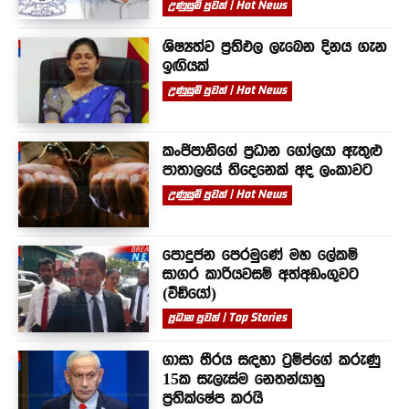
උණුසුම් පුවත් | Hot News
ශිෂ්‍යත්ව ප්‍රතිඵල ලැබෙන දිනය ගැන
ඉඟියක්
උණුසුම් පුවත් | Hot News
කංජිපානිගේ ප්‍රධාන ගෝලයා ඇතුළු
පාතාලයේ තිදෙනෙක් අද ලංකාවට
උණුසුම් පුවත් | Hot News
පොදුජන පෙරමුණේ මහ ලේකම්
සාගර කාරියවසම් අත්අඩංගුවට
(වීඩියෝ)
ප්‍රධාන පුවත් | Top Stories
ගාසා තීරය සඳහා ට්‍රම්ප්ගේ කරුණු
15ක සැලැස්ම නෙතන්යාහු
ප්‍රතික්ෂේප කරයි