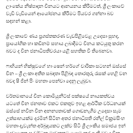
ලාංකේය නිෂ්පාදන චීනයට ආනයනය කිරීමටත්, ශ්‍රී ලංකාවේ
වැඩි වැඩියෙන් ආයෝජනය කිරීමට පියවර ගන්නා බව
සඳහන් කළා.
ශ්‍රි ලංකාවේ ණය ප්‍රශස්තකරණ වැඩපිළිවෙළ උදෙසා සුහද,
ප්‍රායෝගික හා කඩිනම් සහාය ලබාදීමට චිනය කටයුතු කරන
බවට ද චීන ජනාධිපතිවරයා යළි සහතික වී තිබෙනවා.
ෆාහියන් භික්ෂුවගේ හා ෂෙන් හර්ගේ චාරිකා සටහන් ඔස්සේ
චීන – ශ්‍රී ලංකා අතීත සබඳතා පිළිබඳ තොරතුරු රැසක් හෙළි වන
බවද ෂි ජින් පිං මහතා පෙන්වා දෙනු ලැබුවා.
වර්තමානයේ චීන කොමියුනිට්ස් පක්ෂයේ නායකත්වය
යටතේ චීන ජනතාව එකට එකතුව ඉහළ ආර්ථික වර්ධනයක්
ඔස්සේ නවීන චීන අනන්‍යතාවක් ගොඩනැගීම උදෙසා සෑම
උත්සාහයක්ම දරමින් සිටින අතර ජනාධිපති රනිල් වික්‍රමසිංහ
මහතා දැවැන්ත අර්බුදයකට ලක්ව සිටි ශ්‍රී ලාංකිය සමාජය ඉන්