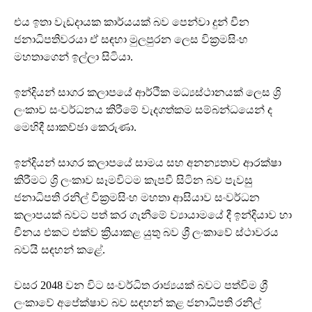
එය ඉතා වැඩදායක කාර්යයක් බව පෙන්වා දුන් චීන
ජනාධිපතිවරයා ඒ සඳහා මුලපුරන ලෙස වික්‍රමසිංහ
මහතාගෙන් ඉල්ලා සිටියා.
ඉන්දියන් සාගර කලාපයේ ආර්ථික මධ්‍යස්ථානයක් ලෙස ශ්‍රි
ලංකාව සංවර්ධනය කිරීමේ වැදගත්කම සම්බන්ධයෙන් ද
මෙහිදී සාකච්ඡා කෙරුණා.
ඉන්දියන් සාගර කලාපයේ සාමය සහ අනන්‍යතාව ආරක්ෂා
කිරීමට ශ්‍රි ලංකාව සෑමවිටම කැපවී සිටින බව පැවසු
ජනාධිපති රනිල් වික්‍රමසිංහ මහතා ආසියාව සංවර්ධන
කලාපයක් බවට පත් කර ගැනීමේ ව්‍යායාමයේ දී ඉන්දියාව හා
චීනය එකට එක්ව ක්‍රියාකළ යුතු බව ශ්‍රී ලංකාවේ ස්ථාවරය
බවයි සඳහන් කළේ.
වසර 2048 වන විට සංවර්ධිත රාජ්‍යයක් බවට පත්විම ශ්‍රී
ලංකාවේ අපේක්ෂාව බව සඳහන් කළ ජනාධිපති රනිල්