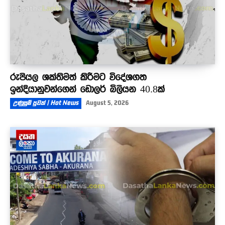
රුපියල ශක්තිමත් කිරීමට විදේශගත
ඉන්දියානුවන්ගෙන් ඩොලර් බිලියන 40.8ක්
උණුසුම් පුවත් | Hot News
August 5, 2026