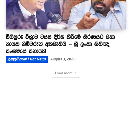
විනිසුරු විශ්‍රාම වයස දිර්ඝ කිරීමේ තීරණයට මහා
නායක හිමිවරුන් අකමැතියි – ශ්‍රී ලංකා නීතිඥ
සංගමයේ සභාපති
උණුසුම් පුවත් | Hot News
August 3, 2026
Load more