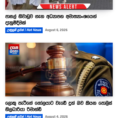
පාසල් නිවාඩුව ගැන අධ්‍යාපන අමාත්‍යාංශයෙන්
දැනුම්දීමක්
උණුසුම් පුවත් | Hot News
August 6, 2026
ලොකු පැටීගේ ගෝලයාට වැඩේ දුන් බව කියන පොලිස්
නිලධාරියා රිමාන්ඩ්
උණුසුම් පුවත් | Hot News
August 4, 2026