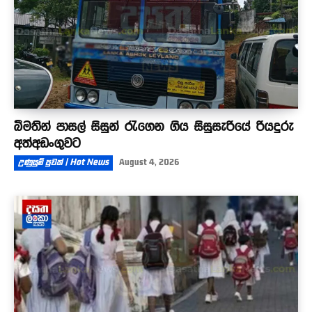
බීමතින් පාසල් සිසුන් රැගෙන ගිය සිසුසැරියේ රියදුරු
අත්අඩංගුවට
උණුසුම් පුවත් | Hot News
August 4, 2026