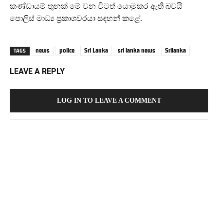
කණ්ඩායම් තුනක් මේ වන විටත් යොමුකර ඇති බවයි
පොලිස් මාධ්‍ය ප්‍රකාශවරයා සඳහන් කළේ.
news
police
Sri Lanka
sri lanka news
Srilanka
TAGS
LEAVE A REPLY
LOG IN TO LEAVE A COMMENT