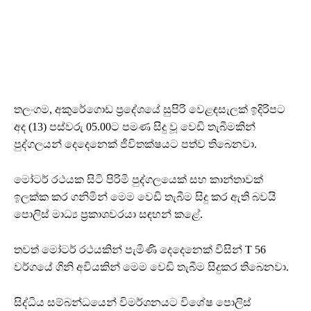
තලංගම, අකුරේගොඩ ප්‍රදේශයේ සුපිරි වෙළඳසැලක් ඉදිරිපට
අද (13) පස්වරු 05.00ට පමණ සිදු වූ වෙඩි තැබීමකින්
පුද්ගලයන් දෙදෙනෙක් ජීවිතක්ෂයට පත්ව තිබෙනවා.
මෝටර් රථයක සිටි පිරිමි පුද්ගලයෙක් සහ කාන්තාවක්
ඉලක්ක කර ගනිමින් මෙම වෙඩි තැබීම සිදු කර ඇති බවයි
පොලිස් මාධ්‍ය ප්‍රකාශවරයා සඳහන් කළේ.
තවත් මෝටර් රථයකින් පැමිණි දෙදෙනෙක් විසින් T 56
වර්ගයේ ගිනි අවියකින් මෙම වෙඩි තැබීම සිදුකර තිබෙනවා.
සිද්ධිය සම්බන්ධයෙන් විමර්ශනයට විශේෂ පොලිස්