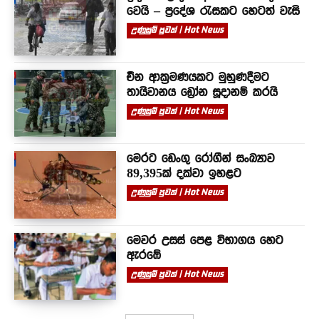
වෙයි – ප්‍රදේශ රැසකට හෙටත් වැසි
උණුසුම් පුවත් | Hot News
චීන ආක්‍රමණයකට මුහුණදීමට
තායිවානය ඩ්‍රෝන සූදානම් කරයි
උණුසුම් පුවත් | Hot News
මෙරට ඩෙංගු රෝගීන් සංඛ්‍යාව
89,395ක් දක්වා ඉහළට
උණුසුම් පුවත් | Hot News
මෙවර උසස් පෙළ විභාගය හෙට
ඇරඹේ
උණුසුම් පුවත් | Hot News