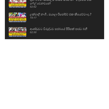
ෆේල් වෙනවනේ
02:02
ලක්මාලි නංගි.. ඔයාලා රිපෝර්ට් එක කියෙව්වා ද..?
10:17
ආණ්ඩුවට විරුද්ධව සජබයේ පිරිසක් පාරට බහී
02:50
පොහොට්ටුවේ ප්‍රබලයෙක් සර්වජන බලයට එයි
05:26
රුවන්වැල්ලට ගිය සජිත්ට කාන්තාවන්ගෙන් සුපිරි
පිළිගැනීමක්
01:39
පාරත් කඩාගෙන ඇලට වැටුණු ටිපර් රථය
00:57
ජනාධිපතිට කොන්දක් නෑ - මුළු රටම පල් වෙනවා
11:43
දැන් ඉඳන්ම O/L එකට පාඩම් කරනවා - එළියට ආ
ළමයි කිව්ව දේ..
03:24