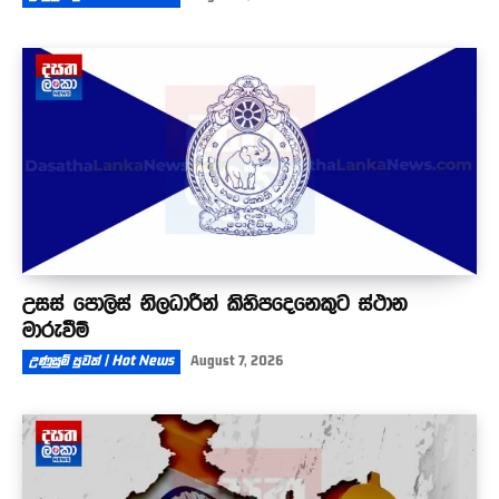
උසස් පොලිස් නිලධාරීන් කිහිපදෙනෙකුට ස්ථාන
මාරුවීම්
උණුසුම් පුවත් | Hot News
August 7, 2026