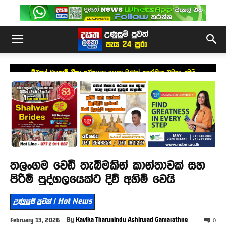
චීනයේ බලපෑම් නිසා නේපාලය ලොකු වැඩක් අතරමැද නවතා දමයි
තලංගම වෙඩි තැබීමකින් කාන්තාවක් සහ
පිරිමි පුද්ගලයෙක්ට දිවි අහිමි වෙයි
උණුසුම් පුවත් | Hot News
By
Kavika Tharunindu Ashirwad Gamarathne
February 13, 2026
0