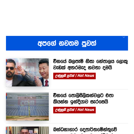
අපගේ නවතම පුවත්
චීනයේ බලපෑම් නිසා නේපාලය ලොකු
වැඩක් අතරමැද නවතා දමයි
උණුසුම් පුවත් | Hot News
චීනයේ පොලිසිලිකන්වලට එපා
කියන්න ඉන්දියාව සැරසෙයි
උණුසුම් පුවත් | Hot News
බන්ධනාගාර දෙපාර්තමේන්තුවේ