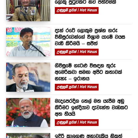
ලොකු පුටුවකට නව පත්වීමක්
උණුසුම් පුවත් | Hot News
දැන් රටේ ලොකුම ප්‍රශ්න ගරු
විනිසුරුවන්ගේ විශ්‍රාම යාමේ වයස
වැඩි කිරීමයි – සජිත්
උණුසුම් පුවත් | Hot News
ගිවිසුමේ ගැටළු විසඳන තුරු
අමෙරිකවා සමඟ අපිට කතාවක්
නැහැ – ඉරානය
උණුසුම් පුවත් | Hot News
මැදපෙරදිග තෙල් මත යැපීම අඩු
කිරීමට ඉන්දියාව දැවැන්ත වැඩකට
අත තියයි
උණුසුම් පුවත් | Hot News
ඉදිරි කාලගුණ අනාවැකිය නිකුත්