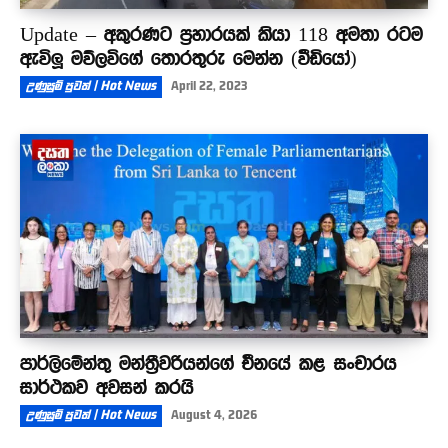
Update – අකුරණට ප්‍රහාරයක් කියා 118 අමතා රටම
ඇවිලූ මව්ලවිගේ තොරතුරු මෙන්න (වීඩියෝ)
උණුසුම් පුවත් | Hot News
April 22, 2023
පාර්ලිමේන්තු මන්ත්‍රීවරියන්ගේ චීනයේ කළ සංචාරය
සාර්ථකව අවසන් කරයි
උණුසුම් පුවත් | Hot News
August 4, 2026