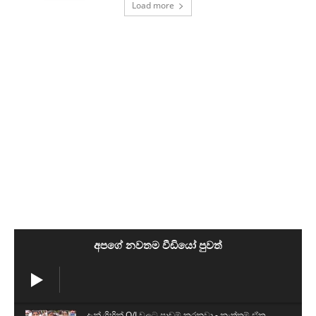
Load more
අපගේ නවතම වීඩියෝ පුවත්
දැන් ගිහින් O/Lවලට පාඩම් කරනවා - නැත්තම් ඒක