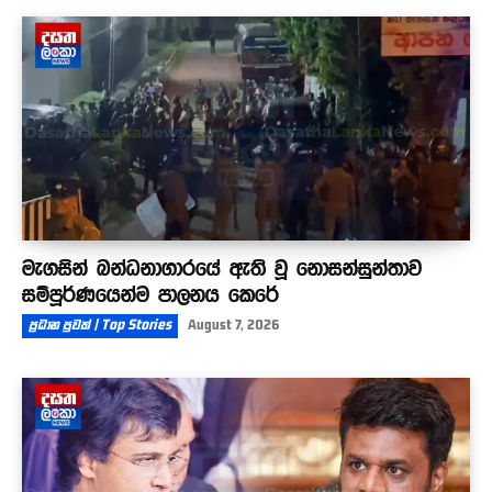
මැගසින් බන්ධනාගාරයේ ඇති වූ නොසන්සුන්තාව
සම්පූර්ණයෙන්ම පාලනය කෙරේ
ප්‍රධාන පුවත් | Top Stories
August 7, 2026