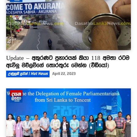
Update – අකුරණට ප්‍රහාරයක් කියා 118 අමතා රටම
ඇවිලූ මව්ලවිගේ තොරතුරු මෙන්න (වීඩියෝ)
උණුසුම් පුවත් | Hot News
April 22, 2023