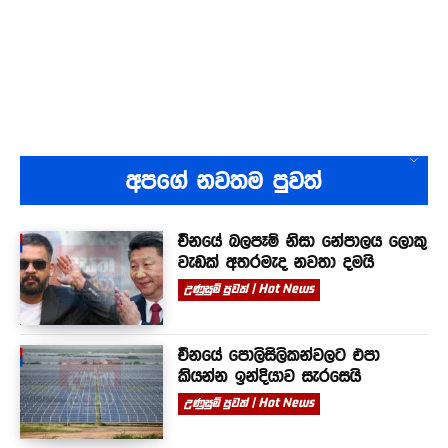
අපගේ නවතම පුවත්
චීනයේ බලපෑම් නිසා නේපාලය ලොකු
වැඩක් අතරමැද නවතා දමයි
උණුසුම් පුවත් | Hot News
චීනයේ පොලිසිලිකන්වලට එපා
කියන්න ඉන්දියාව සැරසෙයි
උණුසුම් පුවත් | Hot News