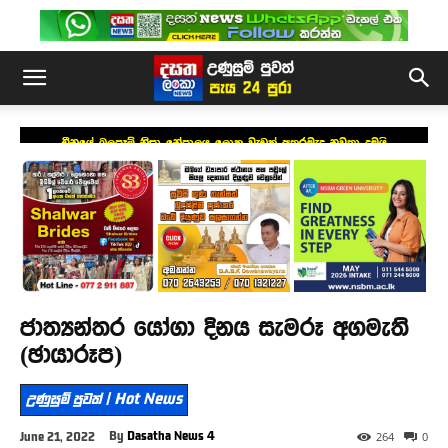
චීනයේ බලපෑම් නිසා නේපාලය ලොකු වැඩක් අතරමැද නවතා දමයි
ජාත්‍යන්තර යෝගා දිනය සැමරූ අගමැති
(ඡායාරූප)
උණුසුම් පුවත් | Hot News
By
Dasatha News 4
June 21, 2022
264
0