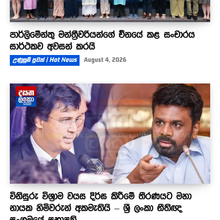
පාර්ලිමේන්තු මන්ත්‍රීවරියන්ගේ චීනයේ කළ සංචාරය
සාර්ථකව අවසන් කරයි
උණුසුම් පුවත් | Hot News
August 4, 2026
විනිසුරු විශ්‍රාම වයස දිර්ඝ කිරීමේ තීරණයට මහා
නායක හිමිවරුන් අකමැතියි – ශ්‍රී ලංකා නීතිඥ
සංගමයේ සභාපති