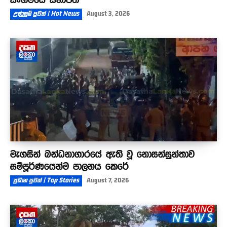
උණුසුම් පුවත් | Hot News
August 3, 2026
මැගසින් බන්ධනාගාරයේ ඇති වූ නොසන්සුන්තාව
සම්පූර්ණයෙන්ම පාලනය කෙරේ
ප්‍රධාන පුවත් | Top Stories
August 7, 2026