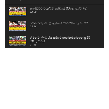
ආණ්ඩුවට විරුද්ධව සජබයේ පිරිසක් පාරට බහී
02:50
පොහොට්ටුවේ ප්‍රබලයෙක් සර්වජන බලයට එයි
05:26
රුවන්වැල්ලට ගිය සජිත්ට කාන්තාවන්ගෙන් සුපිරි
පිළිගැනීමක්
01:39
පාරත් කඩාගෙන ඇලට වැටුණු ටිපර් රථය
00:57
ජනාධිපතිට කොන්දක් නෑ - මුළු රටම පල් වෙනවා
11:43
දැන් ඉඳන්ම O/L එකට පාඩම් කරනවා - එළියට ආ
ළමයි කිව්ව දේ..
03:24
විභාගේ ඉවරයි, දැන් ගිහින් ඉරක් ගහනවා - කට්
එකක් කපනවා
02:23