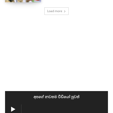
Load more
අපගේ නවතම වීඩියෝ පුවත්