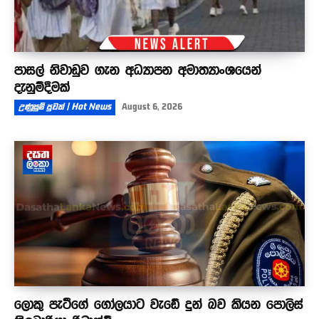
පාසල් නිවාඩුව ගැන අධ්‍යාපන අමාත්‍යාංශයෙන්
දැනුම්දීමක්
උණුසුම් පුවත් | Hot News
August 6, 2026
ලොකු පැටීගේ ගෝලයාට වැඩේ දුන් බව කියන පොලිස්