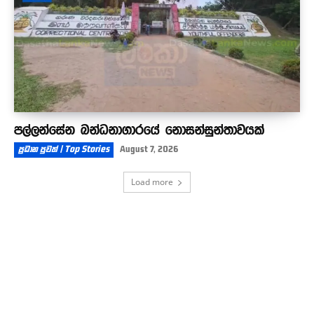
පල්ලන්සේන බන්ධනාගාරයේ නොසන්සුන්තාවයක්
ප්‍රධාන පුවත් | Top Stories
August 7, 2026
Load more