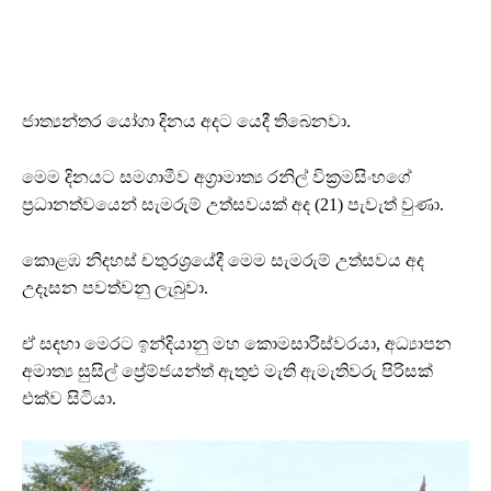
ජාත්‍යන්තර යෝගා දිනය අදට යෙදී තිබෙනවා.
මෙම දිනයට සමගාමීව අග්‍රාමාත්‍ය රනිල් වික්‍රමසිංහගේ
ප්‍රධානත්වයෙන් සැමරුම් උත්සවයක් අද (21) පැවැත් වුණා.
කොළඹ නිදහස් චතුරශ්‍රයේදී මෙම සැමරුම් උත්සවය අද
උදෑසන පවත්වනු ලැබුවා.
ඒ සඳහා මෙරට ඉන්දියානු මහ කොමසාරිස්වරයා, අධ්‍යාපන
අමාත්‍ය සුසිල් ප්‍රේම්ජයන්ත් ඇතුළු මැති ඇමැතිවරු පිරිසක්
එක්ව සිටියා.