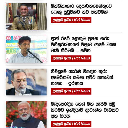
බන්ධනාගාර දෙපාර්තමේන්තුවේ
ලොකු පුටුවකට නව පත්වීමක්
උණුසුම් පුවත් | Hot News
දැන් රටේ ලොකුම ප්‍රශ්න ගරු
විනිසුරුවන්ගේ විශ්‍රාම යාමේ වයස
වැඩි කිරීමයි – සජිත්
උණුසුම් පුවත් | Hot News
ගිවිසුමේ ගැටළු විසඳන තුරු
අමෙරිකවා සමඟ අපිට කතාවක්
නැහැ – ඉරානය
උණුසුම් පුවත් | Hot News
මැදපෙරදිග තෙල් මත යැපීම අඩු
කිරීමට ඉන්දියාව දැවැන්ත වැඩකට
අත තියයි
උණුසුම් පුවත් | Hot News