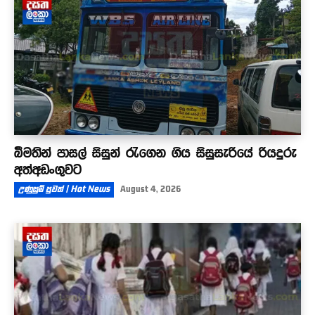
බීමතින් පාසල් සිසුන් රැගෙන ගිය සිසුසැරියේ රියදුරු
අත්අඩංගුවට
උණුසුම් පුවත් | Hot News
August 4, 2026