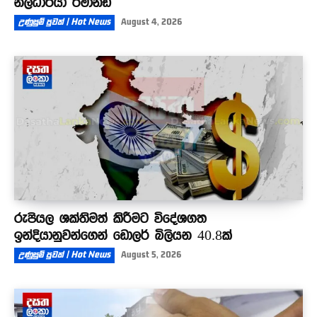
නිලධාරියා රිමාන්ඩ්
උණුසුම් පුවත් | Hot News
August 4, 2026
රුපියල ශක්තිමත් කිරීමට විදේශගත
ඉන්දියානුවන්ගෙන් ඩොලර් බිලියන 40.8ක්
උණුසුම් පුවත් | Hot News
August 5, 2026