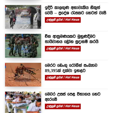
ඉදිරි කාලගුණ අනාවැකිය නිකුත්
වෙයි – ප්‍රදේශ රැසකට හෙටත් වැසි
උණුසුම් පුවත් | Hot News
චීන ආක්‍රමණයකට මුහුණදීමට
තායිවානය ඩ්‍රෝන සූදානම් කරයි
උණුසුම් පුවත් | Hot News
මෙරට ඩෙංගු රෝගීන් සංඛ්‍යාව
89,395ක් දක්වා ඉහළට
උණුසුම් පුවත් | Hot News
මෙවර උසස් පෙළ විභාගය හෙට
ඇරඹේ
උණුසුම් පුවත් | Hot News