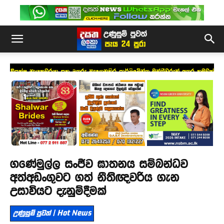
විපක්ෂ නායකවරයා සහ උතුරු නැගෙනහිර පාර්ලිමේන්තු මන්ත්‍රීවරුන් අතර හමුවක්
ගණේමුල්ල සංජීව ඝාතනය සම්බන්ධව
අත්අඩංගුවට ගත් නීතිඥවරිය ගැන
උසාවියට දැනුම්දීමක්
උණුසුම් පුවත් | Hot News