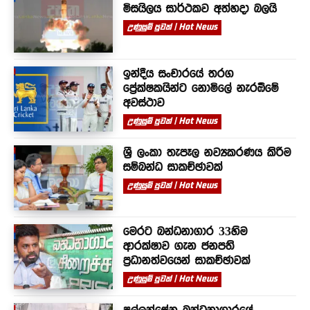
මිසයිලය සාර්ථකව අත්හදා බලයි
උණුසුම් පුවත් | Hot News
ඉන්දීය සංචාරයේ තරග
ප්‍රේක්ෂකයින්ට නොමිලේ නැරඹීමේ
අවස්ථාව
උණුසුම් පුවත් | Hot News
ශ්‍රී ලංකා තැපෑල නව්‍යකරණය කිරීම
සම්බන්ධ සාකච්ඡාවක්
උණුසුම් පුවත් | Hot News
මෙරට බන්ධනාගාර 33හිම
ආරක්ෂාව ගැන ජනපති
ප්‍රධානත්වයෙන් සාකච්ඡාවක්
උණුසුම් පුවත් | Hot News