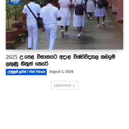
2025 උ.පෙළ විභාගයට අදාළ විශ්වවිද්‍යාල කඩඉම්
ලකුණු නිකුත් කෙරේ
උණුසුම් පුවත් | Hot News
August 1, 2026
Load more