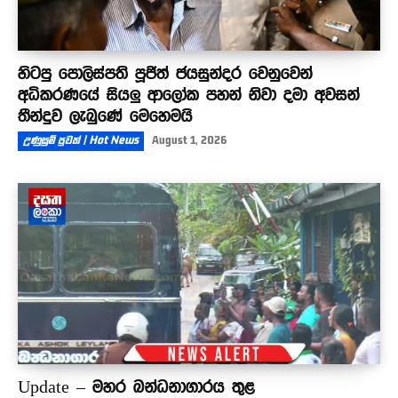
හිටපු පොලිස්පති පූජිත් ජයසුන්දර වෙනුවෙන්
අධිකරණයේ සියලු ආලෝක පහන් නිවා දමා අවසන්
තීන්දුව ලැබුණේ මෙහෙමයි
උණුසුම් පුවත් | Hot News
August 1, 2026
Update – මහර බන්ධනාගාරය තුළ