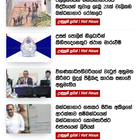
පල්ලන්සේන බන්ධනාගාරයේ
සිද්ධියෙන් තුවාල ලැබූ 28ක් වැලිකඩ
බන්ධනාගාර රෝහලට
උණුසුම් පුවත් | Hot News
උසස් පොලිස් නිලධාරීන්
කිහිපදෙනෙකුට ස්ථාන මාරුවීම්
උණුසුම් පුවත් | Hot News
විගණකාධිපතිවරියගේ වැටුප් අනුමත
කිරීමට මුදල් පිළිබඳ කාරක සභාවේ
අනුමැතිය
උණුසුම් පුවත් | Hot News
බන්ධනාගාර ගතකර සිටින අකිලගේ
ආරක්ෂාව සම්බන්ධයෙන්
බන්ධනාගාර කොමසාරිස්ට
එජාපයෙන් ලිපියක්
උණුසුම් පුවත් | Hot News