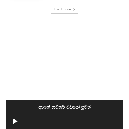
Load more
අපගේ නවතම වීඩියෝ පුවත්