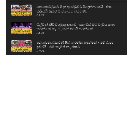
පොහොට්ටුවේ මීනු ආණ්ඩුවට රිදෙන්න දෙයි - එක
සද්දයයි ආවේ පාතාලයට බයවුණා
05:22
ටිල්වින් කිව්ව අමුතු කතාව - සදා මිස් මට වැඩිය කතා
කරන්නේ නෑ..මැසේජ් තමයි එවන්නේ
04:41
අභියාචනාධිකරණ 9ක් කරන්න හදන්නේ - මේ රාජ්‍ය
ඉවරයි - මම කැමති නෑ ඒකට
07:24
ඉස්සර හොරකම් කරපු හොරු වගේම දැන් හොරකම්
කරපු හොරුත් ඉන්නවනේ - දැන් දාන්නේ පැලැස්තර..
14:52
පොලිසියට වෙට්ටු දදා තරගෙට බයික් එකේ ගිය
තරුණයා
00:37
මීගමුව ගැටුමට සම්බන්ධන සෙට් එක නැවත්
බන්ධනාගාරයට
01:49
කුරුවිට බන්ධනාගාරයට ආ ආරක්ෂක අංශ පිටව ගිය
හැටි
02:18
STF ඇතුළු ආරක්ෂක අංශ පල්ලන්සේන