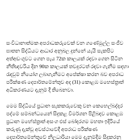
සංවිධානාත්මක අපරාධකරුවෙක් වන ගණේමුල්ල සංජීව
ඝාතන සිද්ධියට ආධාර අනුබල දුන්නේ යැයි සැකපිට
අත්අඩංගුවට ගෙන පැය 72ක කාලයක් රඳවා ගෙන සිටින
නීතිඥවරිය දින 90ක කාලයක් තවදුරටත් රඳවා ගැනීම සඳහා
රැඳවුම් නියෝග ලබාගැනීමට අපේක්ෂා කරන බව අපරාධ
පරීක්ෂණ දෙපාර්තමේන්තුව අද (31) කොළඹ මහෙස්ත්‍රාත්
අධිකරණයට දැනුම් දී තිබෙනවා.
මෙම සිද්ධියේ ප්‍රධාන සැකකරුවෙකු වන කෙහෙල්බද්දර
පද්මේ සම්බන්ධයෙන් සිදුකළ විමර්ශන පිළිබඳව කොළඹ
ප්‍රධාන මහේස්ත්‍රාත් අසංග එස් බෝදරගම මහතා ඉදිරියේ
කරුණු දැක්වූ අවස්ථාවේදී අපරාධ පරීක්ෂණ
දෙපාර්තමේන්තුවේ නිලධාරියා මෙම දැනුම්දීම සිදුකරනු