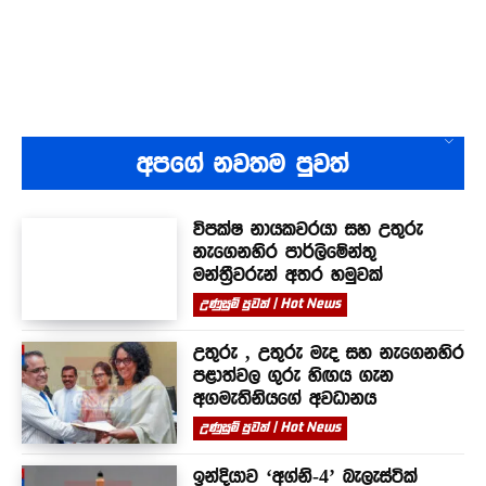
අපගේ නවතම පුවත්
විපක්ෂ නායකවරයා සහ උතුරු
නැගෙනහිර පාර්ලිමේන්තු
මන්ත්‍රීවරුන් අතර හමුවක්
උණුසුම් පුවත් | Hot News
උතුරු , උතුරු මැද සහ නැගෙනහිර
පළාත්වල ගුරු හිඟය ගැන
අගමැතිනියගේ අවධානය
උණුසුම් පුවත් | Hot News
ඉන්දියාව ‘අග්නි-4’ බැලැස්ටික්