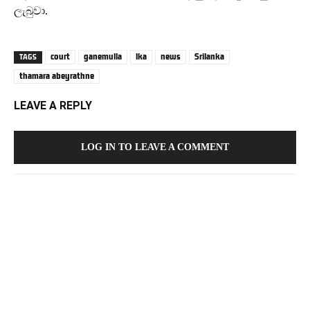
ලැබුවා.
court
ganemulla
lka
news
Srilanka
TAGS
thamara abeyrathne
LEAVE A REPLY
LOG IN TO LEAVE A COMMENT