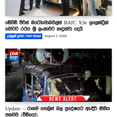
ඩේවිඩ් පීරිස් ඔටෝමොබයිල්ස් BAIC X3e ඉලෙක්ට්‍රික්
මෝටර් රථය ශ්‍රී ලංකාවට හඳුන්වා දෙයි
උණුසුම් පුවත් | Hot News
August 1, 2026
Update – රාගම පොලිස් බල ප්‍රදේශයට ඇඳිරි නීතිය
පනවයි (වීඩියෝ)