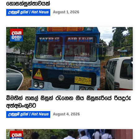
නොසන්සුන්තාවයක්
උණුසුම් පුවත් | Hot News
August 1, 2026
බීමතින් පාසල් සිසුන් රැගෙන ගිය සිසුසැරියේ රියදුරු
අත්අඩංගුවට
උණුසුම් පුවත් | Hot News
August 4, 2026