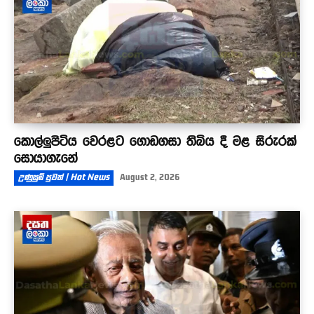
කොල්ලුපිටිය වෙරළට ගොඩගසා තිබිය දී මළ සිරුරක්
සොයාගැනේ
උණුසුම් පුවත් | Hot News
August 2, 2026