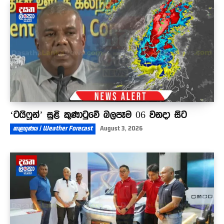
‘ටයිෆූන්’ සුළි කුණාටුවේ බලපෑම 06 වනදා සිට
කාළගුණය | Weather Forecast
August 3, 2026