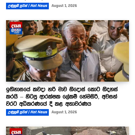
උණුසුම් පුවත් | Hot News
August 1, 2026
ඉතිහාසයේ කවදා හරි මාව නිදොස් කොට නිදහස්
කරයි – හිටපු ආරක්ෂක ලේකම් හේමසිරි, අවසන්
වරට අධිකරණයේ දී කළ අනාවරණය
උණුසුම් පුවත් | Hot News
August 1, 2026