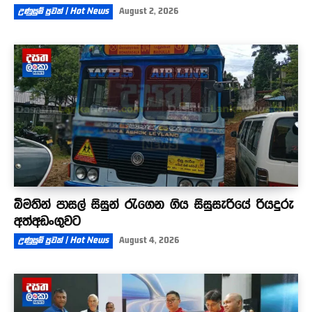
උණුසුම් පුවත් | Hot News
August 2, 2026
බීමතින් පාසල් සිසුන් රැගෙන ගිය සිසුසැරියේ රියදුරු
අත්අඩංගුවට
උණුසුම් පුවත් | Hot News
August 4, 2026