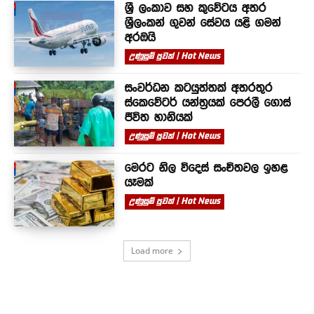
ශ්‍රී ලංකාව සහ කුවේටය අතර
ශ්‍රීලංකන් ගුවන් සේවය යළි ගමන්
අරඹයි
උණුසුම් පුවත් | Hot News
සංවර්ධන කටයුත්තක් අතරතුර
ස්කෙවේටර් යන්ත්‍රයක් පෙරලී ගොස්
ජීවිත හානියක්
උණුසුම් පුවත් | Hot News
මෙරට නිල විදෙස් සංචිතවල ඉහළ
යෑමක්
උණුසුම් පුවත් | Hot News
Load more