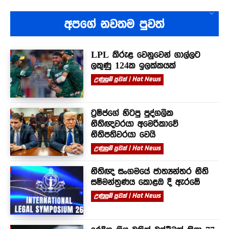
අපගේ නවතම පුවත්
LPL කිරුළ වෙනුවෙන් ගාල්ලට
ලකුණු 124ක ඉලක්කයක්
උණුසුම් පුවත් | Hot News
ට්‍රම්ප්ගේ හිටපු පුද්ගලික
නීතිඥවරයා අමෙරිකාවේ
නීතිපතිවරයා වෙයි
උණුසුම් පුවත් | Hot News
නීතිඥ සංගමයේ ජාත්‍යන්තර නීති
සම්මන්ත්‍රණය කොළඹ දී ඇරඹේ
උණුසුම් පුවත් | Hot News