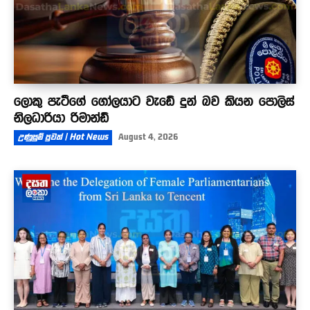
ලොකු පැටීගේ ගෝලයාට වැඩේ දුන් බව කියන පොලිස්
නිලධාරියා රිමාන්ඩ්
උණුසුම් පුවත් | Hot News
August 4, 2026