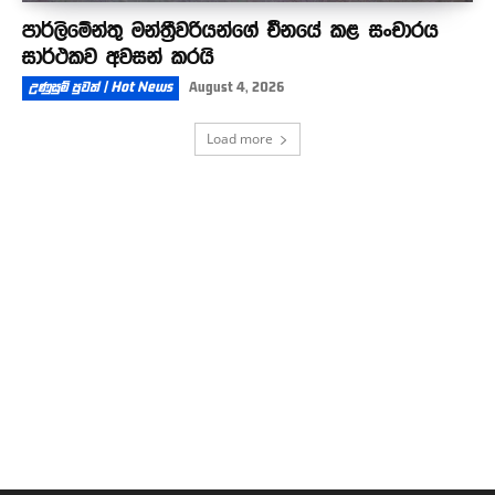
පාර්ලිමේන්තු මන්ත්‍රීවරියන්ගේ චීනයේ කළ සංචාරය
සාර්ථකව අවසන් කරයි
උණුසුම් පුවත් | Hot News
August 4, 2026
Load more