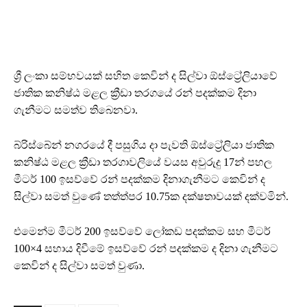
ශ්‍රී ලංකා සම්භවයක් සහිත කෙවින් ද සිල්වා ඕස්ට්‍රේලියාවේ
ජාතික කනිෂ්ඨ මළල ක්‍රීඩා තරගයේ රන් පදක්කම දිනා
ගැනීමට සමත්ව තිබෙනවා.
බ්රිස්බේන් නගරයේ දී පසුගිය දා පැවති ඕස්ට්‍රේලියා ජාතික
කනිෂ්ඨ මළල ක්‍රීඩා තරගාවලියේ වයස අවුරුදු 17න් පහල
මීටර් 100 ඉසව්වේ රන් පදක්කම දිනාගැනීමට කෙවින් ද
සිල්වා සමත් වුණේ තත්ත්පර 10.75ක දක්ෂතාවයක් දක්වමින්.
එමෙන්ම මීටර් 200 ඉසව්වේ ලෝකඩ පදක්කම සහ මීටර්
100×4 සහාය දිවීමේ ඉසව්වේ රන් පදක්කම ද දිනා ගැනීමට
කෙවින් ද සිල්වා සමත් වුණා.