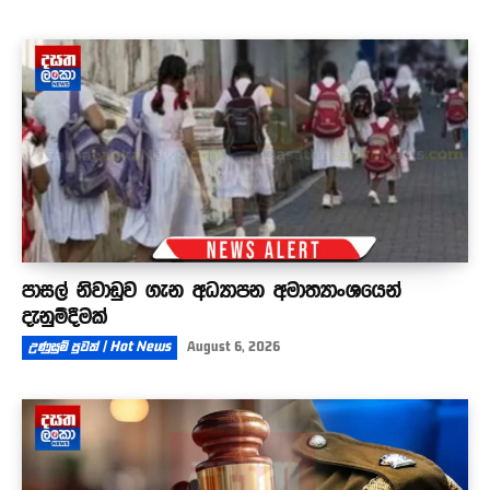
පාසල් නිවාඩුව ගැන අධ්‍යාපන අමාත්‍යාංශයෙන්
දැනුම්දීමක්
උණුසුම් පුවත් | Hot News
August 6, 2026