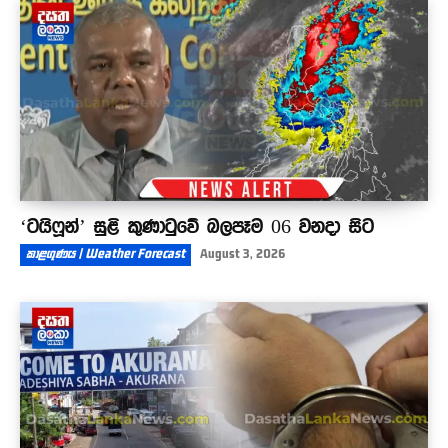
දැයෙන් සමුඅරන් අදට වසර 34ක්
03:57
‘ටයිෆූන්’ සුළි කුණාටුවේ බලපෑම 06 වනදා සිට
කාළගුණය | Weather Forecast
August 3, 2026