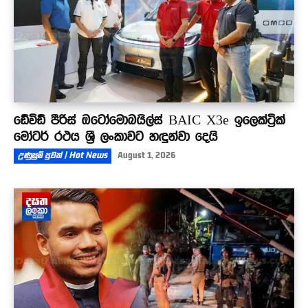
ඩේවිඩ් පීරිස් ඔටෝමොබයිල්ස් BAIC X3e ඉලෙක්ට්‍රික්
මෝටර් රථය ශ්‍රී ලංකාවට හඳුන්වා දෙයි
උණුසුම් පුවත් | Hot News
August 1, 2026