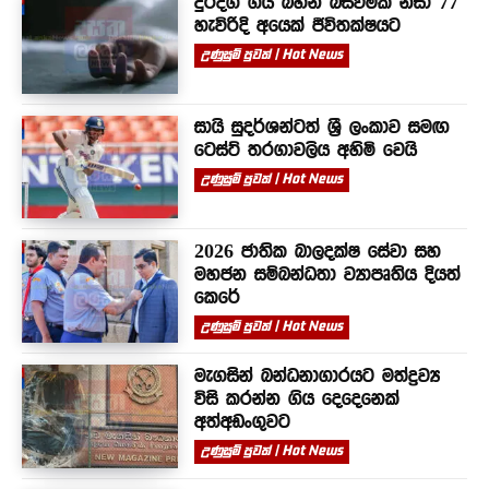
දුරදිග ගිය බහින් බස්වීමක් නිසා 77
හැවිරිදි අයෙක් ජීවිතක්ෂයට
උණුසුම් පුවත් | Hot News
සායි සුදර්ශන්ටත් ශ්‍රී ලංකාව සමඟ
ටෙස්ට් තරගාවලිය අහිමි වෙයි
උණුසුම් පුවත් | Hot News
2026 ජාතික බාලදක්ෂ සේවා සහ
මහජන සම්බන්ධතා ව්‍යාපෘතිය දියත්
කෙරේ
උණුසුම් පුවත් | Hot News
මැගසින් බන්ධනාගාරයට මත්ද්‍රව්‍ය
විසි කරන්න ගිය දෙදෙනෙක්
අත්අඩංගුවට
උණුසුම් පුවත් | Hot News