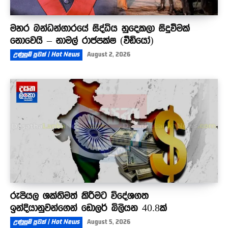
මහර බන්ධන්ගාරයේ සිද්ධිය හුදෙකලා සිදුවීමක්
නොවෙයි – නාමල් රාජපක්ෂ (වීඩියෝ)
උණුසුම් පුවත් | Hot News
August 2, 2026
රුපියල ශක්තිමත් කිරීමට විදේශගත
ඉන්දියානුවන්ගෙන් ඩොලර් බිලියන 40.8ක්
උණුසුම් පුවත් | Hot News
August 5, 2026