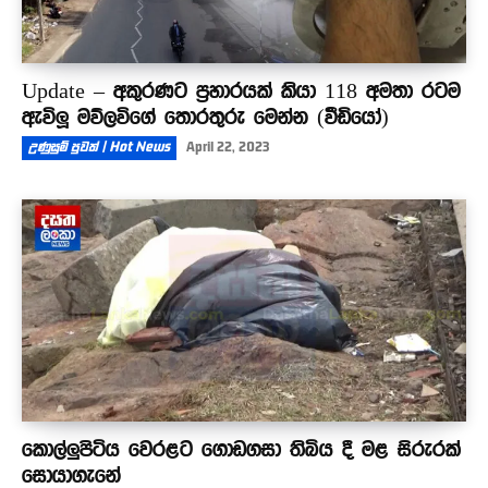
Update – අකුරණට ප්‍රහාරයක් කියා 118 අමතා රටම
ඇවිලූ මව්ලවිගේ තොරතුරු මෙන්න (වීඩියෝ)
උණුසුම් පුවත් | Hot News
April 22, 2023
කොල්ලුපිටිය වෙරළට ගොඩගසා තිබිය දී මළ සිරුරක්
සොයාගැනේ