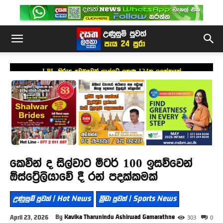
LPL කිරුළ වෙනුවෙන් ගාල්ලට ලකුණු 124ක ඉලක්කයක්
කෙවින් ද සිල්වාට මීටර් 100 ඉසව්වෙන්
ඕස්ට්‍රේලියාවේ දී රන් පදක්කමක්
උණුසුම් පුවත් | Hot News
ක්‍රීඩා පුවත් | Sports News
By
Kavika Tharunindu Ashirwad Gamarathne
April 23, 2026
303
0