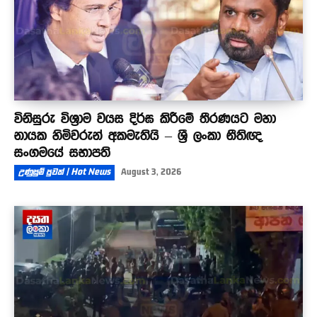
විනිසුරු විශ්‍රාම වයස දිර්ඝ කිරීමේ තීරණයට මහා
නායක හිමිවරුන් අකමැතියි – ශ්‍රී ලංකා නීතිඥ
සංගමයේ සභාපති
උණුසුම් පුවත් | Hot News
August 3, 2026