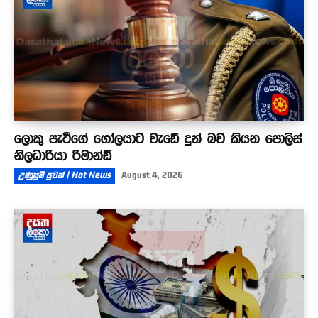
ලොකු පැටීගේ ගෝලයාට වැඩේ දුන් බව කියන පොලිස්
නිලධාරියා රිමාන්ඩ්
උණුසුම් පුවත් | Hot News
August 4, 2026