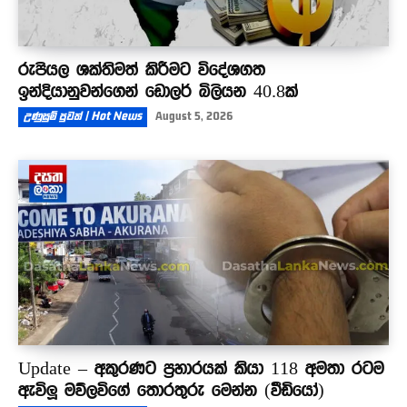
රුපියල ශක්තිමත් කිරීමට විදේශගත
ඉන්දියානුවන්ගෙන් ඩොලර් බිලියන 40.8ක්
උණුසුම් පුවත් | Hot News
August 5, 2026
Update – අකුරණට ප්‍රහාරයක් කියා 118 අමතා රටම
ඇවිලූ මව්ලවිගේ තොරතුරු මෙන්න (වීඩියෝ)