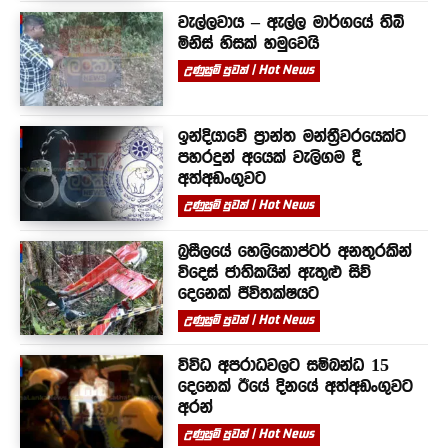
වැල්ලවාය – ඇල්ල මාර්ගයේ තිබී
මිනිස් හිසක් හමුවෙයි
උණුසුම් පුවත් | Hot News
ඉන්දියාවේ ප්‍රාන්ත මන්ත්‍රීවරයෙක්ට
පහරදුන් අයෙක් වැලිගම දී
අත්අඩංගුවට
උණුසුම් පුවත් | Hot News
බ්‍රසීලයේ හෙලිකොප්ටර් අනතුරකින්
විදෙස් ජාතිකයින් ඇතුළු සිව්
දෙනෙක් ජීවිතක්ෂයට
උණුසුම් පුවත් | Hot News
විවිධ අපරාධවලට සම්බන්ධ 15
දෙනෙක් ඊයේ දිනයේ අත්අඩංගුවට
අරන්
උණුසුම් පුවත් | Hot News