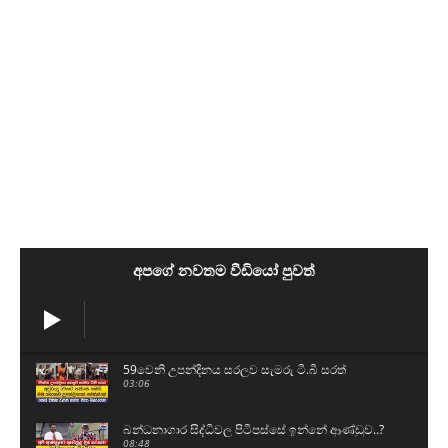
අපගේ නවතම වීඩියෝ පුවත්
59වෙනි උපන්දිනය සරලව සැමරු ටී.බී සරත්
03:06
බන්ධනාගාර සිද්ධිවල පිටිපස්සේ ඉන්නේ ආණ්ඩුව..?
08:48