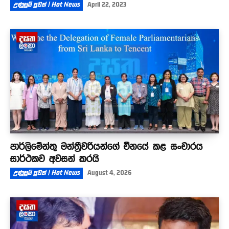
උණුසුම් පුවත් | Hot News
April 22, 2023
පාර්ලිමේන්තු මන්ත්‍රීවරියන්ගේ චීනයේ කළ සංචාරය
සාර්ථකව අවසන් කරයි
උණුසුම් පුවත් | Hot News
August 4, 2026