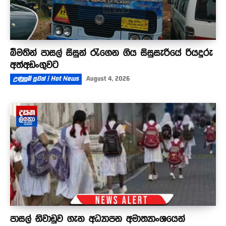
බීමතින් පාසල් සිසුන් රැගෙන ගිය සිසුසැරියේ රියදුරු
අත්අඩංගුවට
උණුසුම් පුවත් | Hot News
August 4, 2026
පාසල් නිවාඩුව ගැන අධ්‍යාපන අමාත්‍යාංශයෙන්