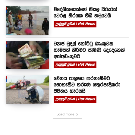
විදේශිකයෙක්ගේ නිසල සිරුරක්
වෙරළ තීරයක තිබී හමුවෙයි
උණුසුම් පුවත් | Hot News
ව්‍යාජ මුදල් නෝට්ටු බැංකුවක
තැම්පත් කිරීමට පැමිණි දෙදෙනෙක්
අත්අඩංගුවට
උණුසුම් පුවත් | Hot News
වේගය පාලනය කරගැනීමට
නොහැකිව තරුණ යතුරපැදිකරු
ජීවිතය හැරයයි
උණුසුම් පුවත් | Hot News
Load more