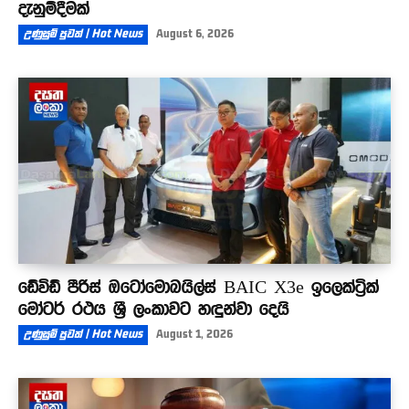
දැනුම්දීමක්
උණුසුම් පුවත් | Hot News
August 6, 2026
ඩේවිඩ් පීරිස් ඔටෝමොබයිල්ස් BAIC X3e ඉලෙක්ට්‍රික්
මෝටර් රථය ශ්‍රී ලංකාවට හඳුන්වා දෙයි
උණුසුම් පුවත් | Hot News
August 1, 2026