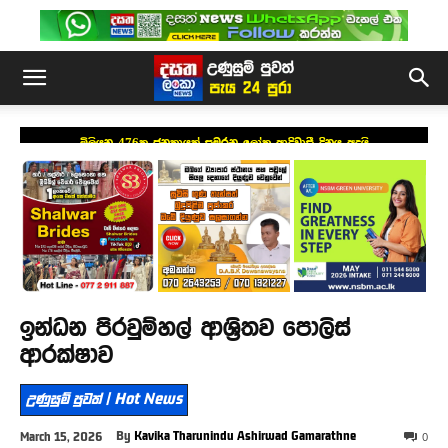
මිලියන 476ක ජනකායක් සමරන ලෝක ආදිවාසී දිනය අදයි
ඉන්ධන පිරවුම්හල් ආශ්‍රිතව පොලිස්
ආරක්ෂාව
උණුසුම් පුවත් | Hot News
By
Kavika Tharunindu Ashirwad Gamarathne
March 15, 2026
0