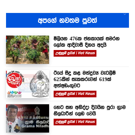
අපගේ නවතම පුවත්
මිලියන 476ක ජනකායක් සමරන
ලෝක ආදිවාසී දිනය අදයි
උණුසුම් පුවත් | Hot News
ඊයේ සිදු කළ මත්ද්‍රව්‍ය වැටලීම්
625කින් සැකකරුවන් 619ක්
අත්අඩංගුවට
උණුසුම් පුවත් | Hot News
හෙට සහ අනිද්දා දිවයින පුරා ග්‍රාම
නිලධාරින් ලෙඩ වෙයි
උණුසුම් පුවත් | Hot News