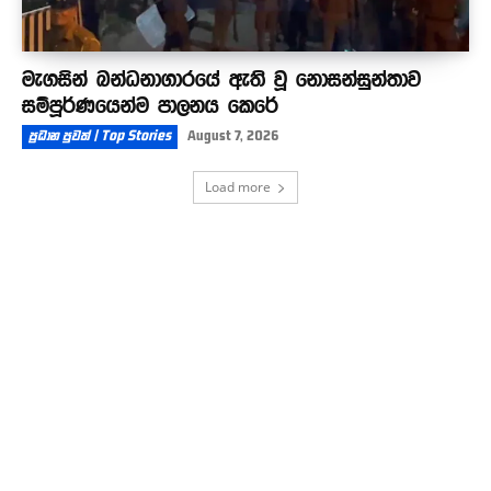
මැගසින් බන්ධනාගාරයේ ඇති වූ නොසන්සුන්තාව
සම්පූර්ණයෙන්ම පාලනය කෙරේ
ප්‍රධාන පුවත් | Top Stories
August 7, 2026
Load more