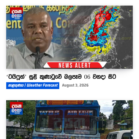
වලපයයි ගොඩපයයි ඉන්න හෙංචයියෝ පොලිස්පති
කරයි - ශානිගේ උසස්වීම ගැන විමල්ගෙන් සැර
සද්දයක්
03:42
‘ටයිෆූන්’ සුළි කුණාටුවේ බලපෑම 06 වනදා සිට
කාළගුණය | Weather Forecast
August 3, 2026