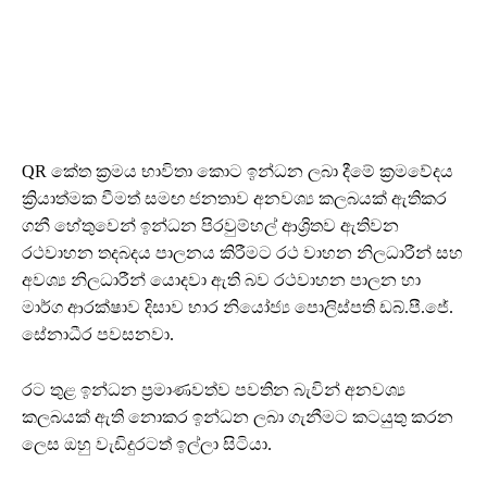
QR කේත ක්‍රමය භාවිතා කොට ඉන්ධන ලබා දීමේ ක්‍රමවේදය
ක්‍රියාත්මක වීමත් සමඟ ජනතාව අනවශ්‍ය කලබයක් ඇතිකර
ගනී හේතුවෙන් ඉන්ධන පිරවුම්හල් ආශ්‍රිතව ඇතිවන
රථවාහන තදබදය පාලනය කිරීමට රථ වාහන නිලධාරීන් සහ
අවශ්‍ය නිලධාරීන් යොදවා ඇති බව රථවාහන පාලන හා
මාර්ග ආරක්ෂාව දිසාව භාර නියෝජ්‍ය පොලිස්පති ඩබ්.පී.ජේ.
සේනාධීර පවසනවා.
රට තුළ ඉන්ධන ප්‍රමාණවත්ව පවතින බැවින් අනවශ්‍ය
කලබයක් ඇති නොකර ඉන්ධන ලබා ගැනීමට කටයුතු කරන
ලෙස ඔහු වැඩිදුරටත් ඉල්ලා සිටියා.