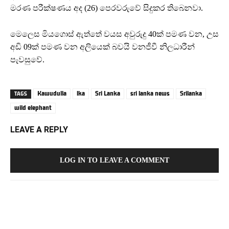
මරණ පරීක්ෂණය අද (26) පෙරවරුවේ සිදුකර තිබෙනවා.
මෙලෙස මියගොස් ඇත්තේ වයස අවුරුදු 40ක් පමණ වන, උස
අඩි 09ක් පමණ වන අලියෙක් බවයි වනජීවී නිලධාරීන්
පැවසුවේ.
Kawudulla
lka
Sri Lanka
sri lanka news
Srilanka
TAGS
wild elephant
LEAVE A REPLY
LOG IN TO LEAVE A COMMENT