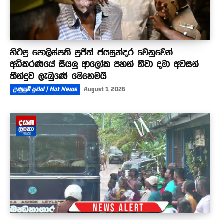
හිටපු පොලිස්පති පූජිත් ජයසුන්දර වෙනුවෙන්
අධිකරණයේ සියලු ආලෝක පහන් නිවා දමා අවසන්
තීන්දුව ලැබුණේ මෙහෙමයි
උණුසුම් පුවත් | Hot News
August 1, 2026