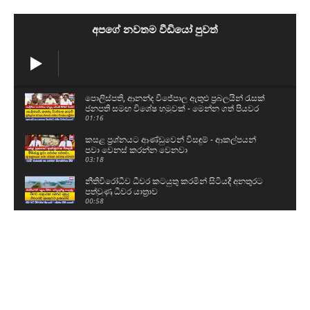
අපගේ නවතම වීඩියෝ පුවත්
පොලිස්පති, ආනන්ද විජේපාල ඇතුළු ප්‍රබලයින් රැසක්
ජනපති සමඟ විශේෂ හමුවක් - මෙන්න ගත් පියවර
01:16
කසළ ප්‍රශ්නයට ආණ්ඩුවෙන් විසඳුම් - ආකල්පයන්
පවා වෙනස් කරන්න වෙනවා
03:18
නීතිවිරෝධීව ධීවර කටයුතු කරමින් සිටියදී අනතුරට
පත්වුණු ධීවර යාත්‍රාව
00:58
උසස් පෙළ සහ ශිෂ්‍යත්ව විභාගයට බස් යොදවා ඇති
අයුරු මෙන්න - වෙනදා වෙලාවටම තමයි යන්නේ
05:08
ගල් අඟුරු කොමිසමට සාක්ෂි දෙන්න ආ DV චානක
හා කුමාර ජයකොඩි
02:24
අකිල ගැන UNPයෙන් කට අරියි - හොරු අල්ලන