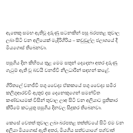
ඇතෙකු සමඟ ඇතිවූ දරුණු සටනකින් පසු බරපතළ තුවාල
ලබා සිටි වන අලියෙක් මැදිරිගිරිය – කවුඩුල්ල ජලාශයේ දී
මියගොස් තිබෙනවා.
පසුගිය දින කිහිපය තුළ මෙම සතුන් දෙදෙනා අතර දරුණු
ගැටුම් ඇති වූ බවයි වනජීවී නිලධාරීන් සඳහන් කළේ.
ගිරිතලේ වනජීවී පශු වෛද්‍ය ඒකකයේ පශු වෛද්‍ය සමීර
කලිගුආරච්චි ඇතුළු දස දෙනෙකුගෙන් සමන්විත
කණ්ඩායමක් විසින් තුවාල ලාඅ සිටි වන අලියාට ප්‍රතිකාර
කිරීමේ කටයුතු පසුගිය දිනවල සිදුකර තිබෙනවා.
කෙසේ වෙතත් තුවාල ලබා බරපතළ තත්ත්වයේ සිටි එම වන
අලියා මියගොස් ඇති අතර, මියගිය සත්වයාගේ පශ්චාත්