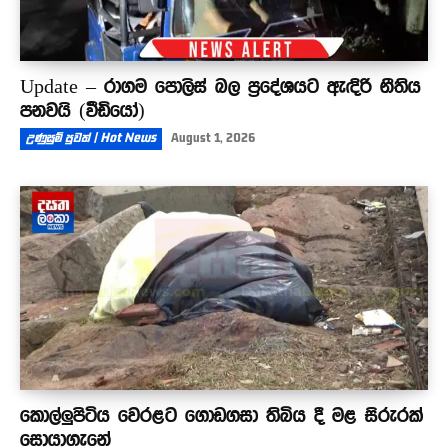
Update – රාගම පොලිස් බල ප්‍රදේශයට ඇඳිරි නීතිය
පනවයි (වීඩියෝ)
උණුසුම් පුවත් | Hot News
August 1, 2026
කොල්ලුපිටිය වෙරළට ගොඩගසා තිබිය දී මළ සිරුරක්
සොයාගැනේ