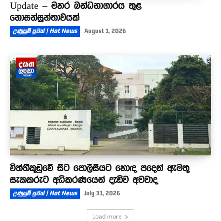
Update – මහර බන්ධනාගාරය තුළ
නොසන්සුන්තාවයක්
උණුසුම් පුවත් | Hot News
August 1, 2026
විත්තිකූඩුවේ සිට පොලිසියට හොඳ පදෙන් ඇමතූ
සැකකරුට අධිකරණයෙන් දැඩිව අවවාද
උණුසුම් පුවත් | Hot News
July 31, 2026
Load more