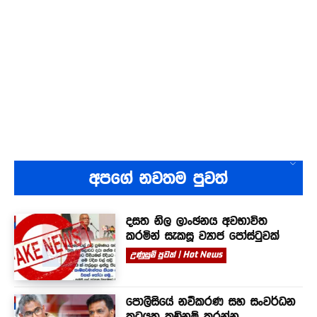
අපගේ නවතම පුවත්
දසත නිල ලාංඡනය අවභාවිත
කරමින් සැකසූ ව්‍යාජ පෝස්ටුවක්
උණුසුම් පුවත් | Hot News
පොලීසියේ නවීකරණ සහ සංවර්ධන
කටයුතු කඩිනම් කරන්න –