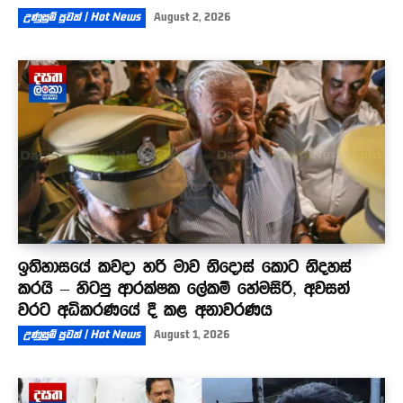
උණුසුම් පුවත් | Hot News
August 2, 2026
ඉතිහාසයේ කවදා හරි මාව නිදොස් කොට නිදහස්
කරයි – හිටපු ආරක්ෂක ලේකම් හේමසිරි, අවසන්
වරට අධිකරණයේ දී කළ අනාවරණය
උණුසුම් පුවත් | Hot News
August 1, 2026