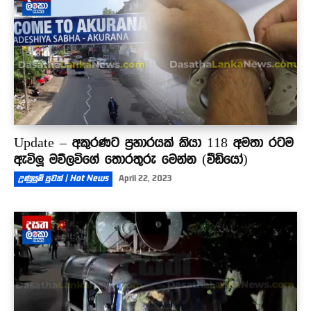
Update – අකුරණට ප්‍රහාරයක් කියා 118 අමතා රටම
ඇවිලූ මව්ලවිගේ තොරතුරු මෙන්න (වීඩියෝ)
උණුසුම් පුවත් | Hot News
April 22, 2023