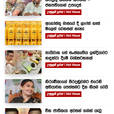
ජනපතිගෙන් උපදෙස්
උණුසුම් පුවත් | Hot News
අගෝස්තු මාසයේ දී ලාෆ්ස් ගෑස්
මිලෙත් වෙනසක් නැහැ
උණුසුම් පුවත් | Hot News
තායිවාන තේ සංස්කෘතිය ඉන්දියාවට
හඳුන්වා දීමේ වැඩසටහනක්
උණුසුම් පුවත් | Hot News
හිරුණිකාගේ සිරදඬුවමට එරෙහි
අභියාචන පෙත්සමට දින නියම වෙයි
උණුසුම් පුවත් | Hot News
චීන ජාතිකයා අවසන් ගමන් යැවූ