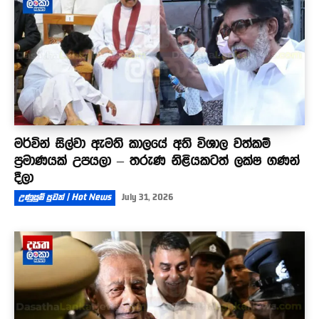
මර්වින් සිල්වා ඇමති කාලයේ අති විශාල වත්කම්
ප්‍රමාණයක් උපයලා – තරුණ නිළියකටත් ලක්ෂ ගණන්
දීලා
උණුසුම් පුවත් | Hot News
July 31, 2026