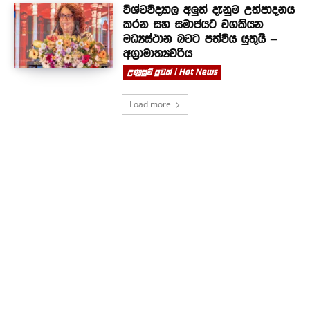
විශ්වවිද්‍යාල අලුත් දැනුම උත්පාදනය
කරන සහ සමාජයට වගකියන
මධ්‍යස්ථාන බවට පත්විය යුතුයි –
අග්‍රාමාත්‍යවරිය
උණුසුම් පුවත් | Hot News
Load more