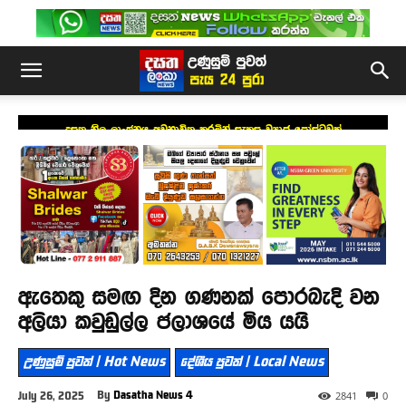
දසත නිල ලාංඡනය අවභාවිත කරමින් සැකසූ ව්‍යාජ පෝස්ටුවක්
ඇතෙකු සමඟ දින ගණනක් පොරබැදි වන
අලියා කවුඩුල්ල ජලාශයේ මිය යයි
උණුසුම් පුවත් | Hot News
දේශීය පුවත් | Local News
By
Dasatha News 4
July 26, 2025
2841
0