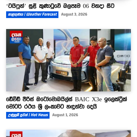
‘ටයිෆූන්’ සුළි කුණාටුවේ බලපෑම 06 වනදා සිට
කාළගුණය | Weather Forecast
August 3, 2026
ඩේවිඩ් පීරිස් ඔටෝමොබයිල්ස් BAIC X3e ඉලෙක්ට්‍රික්
මෝටර් රථය ශ්‍රී ලංකාවට හඳුන්වා දෙයි
උණුසුම් පුවත් | Hot News
August 1, 2026