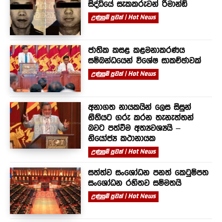
සිද්ධියේ සැකකරුවන් රිමාන්ඩ්
උණුසුම් පුවත් | Hot News
ජාතික කසළ කළමනාකරණය
සම්බන්ධයෙන් විශේෂ සාකච්ඡාවක්
උණුසුම් පුවත් | Hot News
අනාගත නායකයින් ලෙස සිසුන්
නීතියට ගරු කරන තැනැත්තන්
බවට පත්වීම අත්‍යවශ්‍යයි –
නියෝජ්‍ය කථානායක
උණුසුම් පුවත් | Hot News
සත්ත්ව සංශෝධන පනත් කෙටුම්පත
සංශෝධන රහිතව සම්මතයි
උණුසුම් පුවත් | Hot News