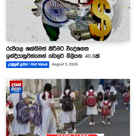
රුපියල ශක්තිමත් කිරීමට විදේශගත
ඉන්දියානුවන්ගෙන් ඩොලර් බිලියන 40.8ක්
උණුසුම් පුවත් | Hot News
August 5, 2026