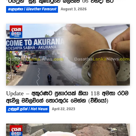
‘ටයිෆූන්’ සුළි කුණාටුවේ බලපෑම 06 වනදා සිට
කාළගුණය | Weather Forecast
August 3, 2026
Update – අකුරණට ප්‍රහාරයක් කියා 118 අමතා රටම
ඇවිලූ මව්ලවිගේ තොරතුරු මෙන්න (වීඩියෝ)
උණුසුම් පුවත් | Hot News
April 22, 2023