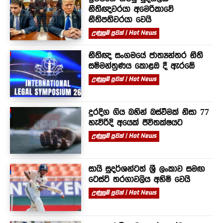
නීතිඥවරයා අමෙරිකාවේ
නීතිපතිවරයා වෙයි
උණුසුම් පුවත් | Hot News
නීතිඥ සංගමයේ ජාත්‍යන්තර නීති
සම්මන්ත්‍රණය කොළඹ දී ඇරඹේ
උණුසුම් පුවත් | Hot News
දුරදිග ගිය බහින් බස්වීමක් නිසා 77
හැවිරිදි අයෙක් ජීවිතක්ෂයට
උණුසුම් පුවත් | Hot News
සායි සුදර්ශන්ටත් ශ්‍රී ලංකාව සමඟ
ටෙස්ට් තරගාවලිය අහිමි වෙයි
උණුසුම් පුවත් | Hot News