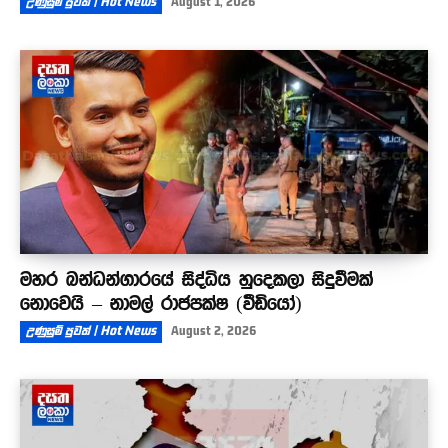
උණුසුම් පුවත් | Hot News
August 1, 2026
මහර බන්ධන්ගාරයේ සිද්ධිය හුදෙකලා සිදුවීමක්
නොවෙයි – නාමල් රාජපක්ෂ (වීඩියෝ)
උණුසුම් පුවත් | Hot News
August 2, 2026