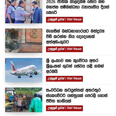
2026 ජාතික බාලදක්ෂ සේවා සහ
මහජන සම්බන්ධතා ව්‍යාපෘතිය දියත්
කෙරේ
උණුසුම් පුවත් | Hot News
මැගසින් බන්ධනාගාරයට මත්ද්‍රව්‍ය
විසි කරන්න ගිය දෙදෙනෙක්
අත්අඩංගුවට
උණුසුම් පුවත් | Hot News
ශ්‍රී ලංකාව සහ කුවේටය අතර
ශ්‍රීලංකන් ගුවන් සේවය යළි ගමන්
අරඹයි
උණුසුම් පුවත් | Hot News
සංවර්ධන කටයුත්තක් අතරතුර
ස්කෙවේටර් යන්ත්‍රයක් පෙරලී ගොස්
ජීවිත හානියක්
උණුසුම් පුවත් | Hot News