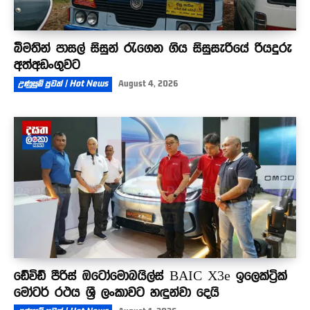
බීමතින් පාසල් සිසුන් රැගෙන ගිය සිසුසැරියේ රියදුරු
අත්අඩංගුවට
උණුසුම් පුවත් | Hot News
August 4, 2026
ඩේවිඩ් පීරිස් ඔටෝමොබයිල්ස් BAIC X3e ඉලෙක්ට්‍රික්
මෝටර් රථය ශ්‍රී ලංකාවට හඳුන්වා දෙයි