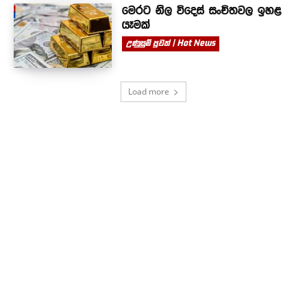
මෙරට නිල විදෙස් සංචිතවල ඉහළ
යෑමක්
උණුසුම් පුවත් | Hot News
Load more