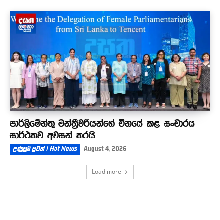
පාර්ලිමේන්තු මන්ත්‍රීවරියන්ගේ චීනයේ කළ සංචාරය
සාර්ථකව අවසන් කරයි
උණුසුම් පුවත් | Hot News
August 4, 2026
Load more