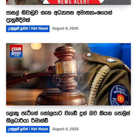
පාසල් නිවාඩුව ගැන අධ්‍යාපන අමාත්‍යාංශයෙන්
දැනුම්දීමක්
උණුසුම් පුවත් | Hot News
August 6, 2026
ලොකු පැටීගේ ගෝලයාට වැඩේ දුන් බව කියන පොලිස්
නිලධාරියා රිමාන්ඩ්
උණුසුම් පුවත් | Hot News
August 4, 2026