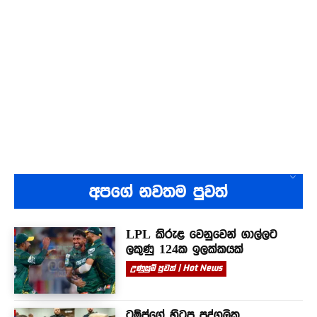
අපගේ නවතම පුවත්
LPL කිරුළ වෙනුවෙන් ගාල්ලට
ලකුණු 124ක ඉලක්කයක්
උණුසුම් පුවත් | Hot News
ට්‍රම්ප්ගේ හිටපු පුද්ගලික