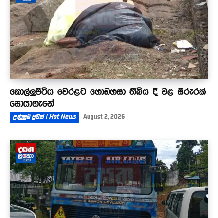
කොල්ලුපිටිය වෙරළට ගොඩගසා තිබිය දී මළ සිරුරක්
සොයාගැනේ
උණුසුම් පුවත් | Hot News
August 2, 2026