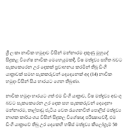
ශ්‍රී ලංකා නාවික හමුදාව විසින් මන්නාරම දකුණු මුහුදේ
සිදුකළ විශේෂ නාවික මෙහෙයුමකදී, විෂ මත්ද්‍රව්‍ය සහිත බවට
සැකකෙරෙන උර දෙකක් ප්‍රවාහනය කරමින් තිබූ ඩිංගි
යාත්‍රාවක් සමඟ සැකකරුවන් දෙදෙනෙක් අද (14) නාවික
හමුදා විසින් සිය භාරයට ගෙන තිබුණා.
නාවික හමුදා භාරයට ගත් එම ඩිංගි යාත්‍රාව, විෂ මත්ද්‍රව්‍ය අඩංගු
බවට සැකකෙරෙන උර දෙක සහ සැකකරුවන් දෙදෙනා
මන්නාරම, තාල්පාඩු ජැටිය වෙත රැගෙනවිත් පොලිස් මත්ද්‍රව්‍ය
නාශක කාර්යංශය විසින් සිදුකල විශේෂඥ පරීක්‍ෂාවේදී, එම
ඩිංගි යාත්‍රාවේ තිබු උර දෙකෙහි හෂිස් මත්ද්‍රව්‍ය කිලෝග්‍රෑම් 50