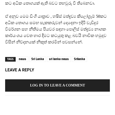
කට අධික තොගයක් ඇති බවට තහවුරු වී තිබෙනවා.
ඒ අනුව මෙම ඩිංගි යාත්‍රාව , හෂිස් මත්ද්‍රව්‍ය කිලෝග්‍රෑම් 50කට
අධික තොගය සමඟ සැකකරුවන් දෙදෙනා ඉදිරි වැඩිදුර
විමර්ශන සහ නීතිමය පියවර සඳහා පොලිස් මත්ද්‍රව්‍ය නාශක
කාර්යංශය වෙත භාර දීමට කටයුතු කළ බවයි නාවික හමුදව
විසින් නිව්දනයක් නිකුත් කරමින් පවසන්නේ.
news
Sri Lanka
sri lanka news
Srilanka
TAGS
LEAVE A REPLY
LOG IN TO LEAVE A COMMENT