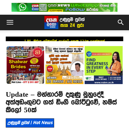
LPL කිරුළ වෙනුවෙන් ගාල්ලට ලකුණු 124ක ඉලක්කයක්
Update – මන්නාරම් දකුණු මුහුදේදී
අත්අඩංගුවට ගත් ඩිංගි බෝට්ටුවේ, හෂිස්
කිලෝ 50ක්
උණුසුම් පුවත් | Hot News