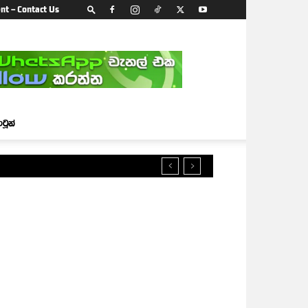
nt – Contact Us
ාටූන්