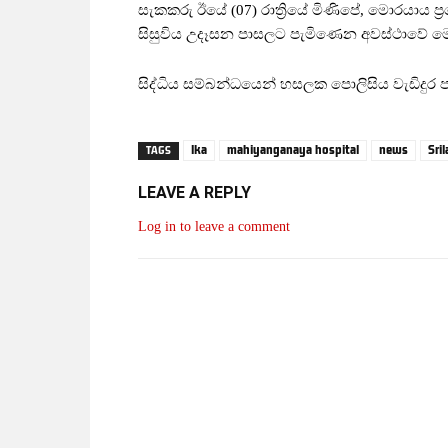
සැකකරු ඊයේ (07) රාත්‍රියේ මිණිපේ, මොරයාය ප්
සිසුවිය උදෑසන පාසලට පැමිණෙන අවස්ථාවේ මෙම
සිද්ධිය සම්බන්ධයෙන් හසලක පොලිසිය වැඩිදුර 
lka
mahiyanganaya hospital
news
Sri
TAGS
LEAVE A REPLY
Log in to leave a comment