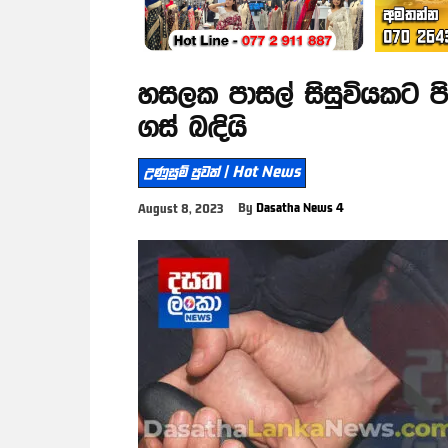
හසලක පාසල් සිසුවියකට 
ගස් බඳියි
උණුසුම් පුවත් | Hot News
By
Dasatha News 4
August 8, 2023