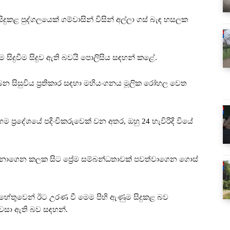
 සිදුකළ පුද්ගලයෙක් ගම්වාසින් විසින් අල්ලා ගස් බැඳ හසලක
සිදුවීම සිදුව ඇති බවයි පොලිසිය සඳහන් කළේ.
බන සිසුවිය ප්‍රතිකාර ස ඳහා මහියංගනය මූලික රෝහල වෙත
ම ප්‍රදේශයේ පදිංචිකරුවෙක් වන අතර, ඔහු 24 හැවිරිදි වියේ
දුනාගෙන කලක සිට ප්‍රේම සම්බන්ධතාවක් පවත්වාගෙන ගොස්
ීම හේතුවෙන් ඊට උරණ වී මෙම පිහි ඇණුම සිදුකළ බව
 පවසා ඇති බව සඳහන්.