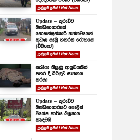
උණුසුම් පුවත් | Hot News
Update – කුරුවිට
බන්ධනාගාරයේ
නොසන්සුන්කාරී තත්ත්වයෙන්
තුවාල ලැබූ හතරක් රෝහලේ
(වීඩියෝ)
උණුසුම් පුවත් | Hot News
සැමියා තියුණු ආයුධයකින්
පහර දී බිරිඳව ඝාතනය
කරලා
උණුසුම් පුවත් | Hot News
Update – කුරුවිට
බන්ධනාගාරයට පොලිස්
විශේෂ කාර්ය බලකාය
කැඳවයි
උණුසුම් පුවත් | Hot News