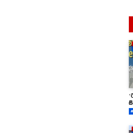
‘
ස
ක