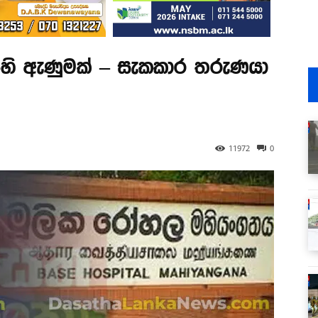
පිහි ඇණුමක් – සැකකාර තරුණයා
11972
0