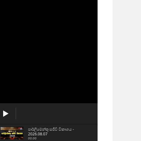
පාර්ලිමේන්තු සජීවි විකාශය -
2026.08.07
00:00