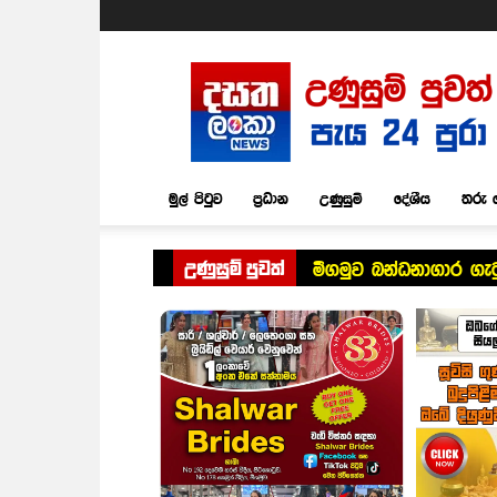
Dasatha
Lanka
News
මුල් පිටුව
ප්‍රධාන
උණුසුම්
දේශීය
තරු 
උණුසුම් පුවත්
මීගමුව බන්ධනාගාර ගැ