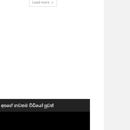
Load more
අපගේ නවතම වීඩියෝ පුවත්