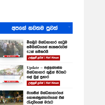
All
අපගේ නවතම පුවත්
මීගමුව බන්ධනාගාර ගැටුම
සම්බන්ධයෙන් සැකකරුවන්
62ක් නම්කරයි
උණුසුම් පුවත් | Hot News
Update – පල්ලන්සේන
බන්ධනාගාර තුළින් පිටතට
ගල් මුල් ප්‍රහාර
උණුසුම් පුවත් | Hot News
මැගසින් බන්ධනාගාරයේ
නොසන්සුන්තාවයෙන් එක්
රැඳවියෙක් මරුට