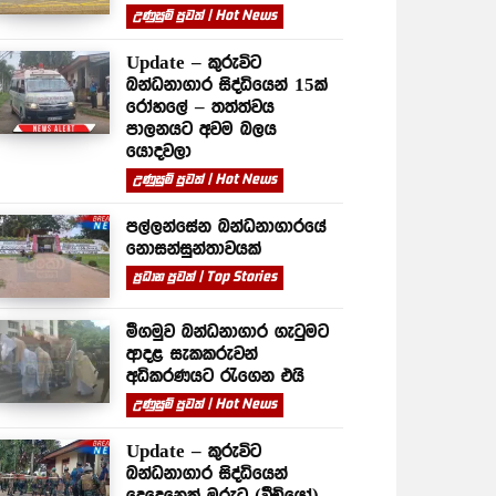
උණුසුම් පුවත් | Hot News
Update – කුරුවිට
බන්ධනාගාර සිද්ධියෙන් 15ක්
රෝහලේ – තත්ත්වය
පාලනයට අවම බලය
යොදවලා
උණුසුම් පුවත් | Hot News
පල්ලන්සේන බන්ධනාගාරයේ
නොසන්සුන්තාවයක්
ප්‍රධාන පුවත් | Top Stories
මීගමුව බන්ධනාගාර ගැටුමට
ආදළ සැකකරුවන්
අධිකරණයට රැගෙන එයි
උණුසුම් පුවත් | Hot News
Update – කුරුවිට
බන්ධනාගාර සිද්ධියෙන්
දෙදෙනෙක් මරුට (වීඩියෝ)