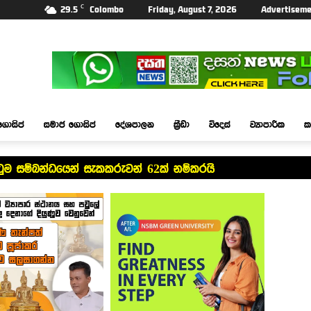
C
29.5
Colombo
Friday, August 7, 2026
Advertiseme
ගොසිප්
සමාජ ගොසිප්
දේශපාලන
ක්‍රීඩා
විදෙස්
ව්‍යාපාරික
ක
ටුම සම්බන්ධයෙන් සැකකරුවන් 62ක් නම්කරයි