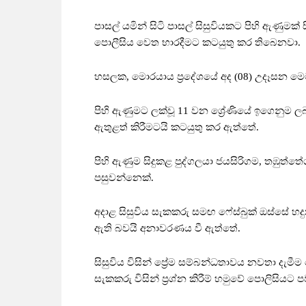
පාසල් යමින් සිටි පාසල් සිසුවියකට පිහි ඇණුමක්
පොලීසිය වෙත භාරදීමට කටයුතු කර තිබෙනවා.
හසලක, මොරයාය ප්‍රදේශයේ අද (08) උදෑසන මෙම 
පිහි ඇණුමට ලක්වූ 11 වන ශ්‍රේණියේ ඉගෙනුම ල
ඇතුළත් කිරීමටයි කටයුතු කර ඇත්තේ.
පිහි ඇණුම සිදුකළ පුද්ගලයා ජයසිරිගම, තඹුත්තේග
පසුවන්නෙක්.
අදාළ සිසුවිය සැකකරු සමඟ ෆේස්බුක් ඔස්සේ හ
ඇති බවයි අනාවරණය වී ඇත්තේ.
සිසුවිය විසින් ප්‍රේම සම්බන්ධතාවය නවතා දැම
සැකකරු විසින් ප්‍රශ්න කිරීම් හමුවේ පොලිසියට