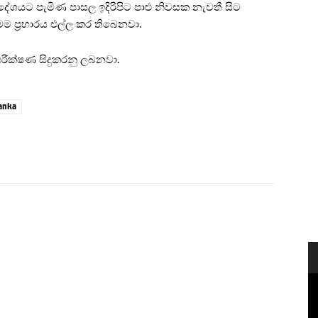
‍රදේශයට පැමිණ පාසල ඉදිරිපිට පාළු නිවසක නැවතී සිට
 ප්‍රහාරය එල්ල කර තිබෙනවා.
පරීක්ෂණ සිදුකරනු ලබනවා.
lanka