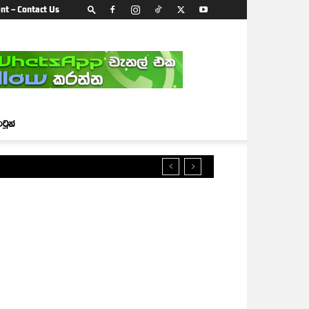
nt – Contact Us
ාටූන්