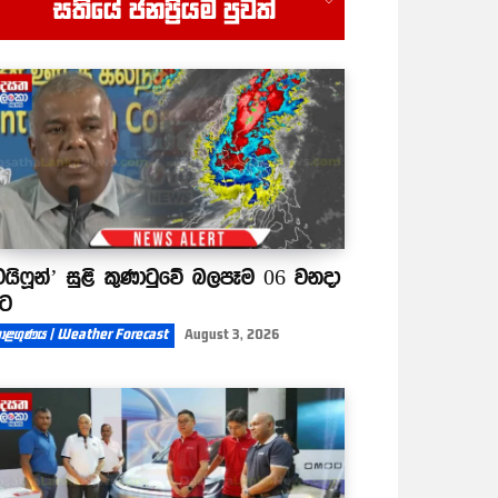
සතියේ ජනප්‍රියම පුවත්
ගෙව්වේ පොටෝකොපිවලට
07:32
විතරනේ
ටයිෆූන්’ සුළි කුණාටුවේ බලපෑම 06 වනදා
ිට
ාළගුණය | Weather Forecast
August 3, 2026