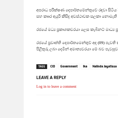
අපරාධ පරීක්ෂණ දෙපාර්තමේන්තුවේ රඳවා සිටිය දී ර
සහ කෘෘර අයුරි කිසිදු අවස්ථාවක සලකා නොමැ
රජයේ මධ්‍ය ප්‍රකාශකවරයා ලෙස කැබිනට් මාධ්‍ය 
රජයේ ප්‍රවෘත්ති දෙපාර්තමෙන්තුව් අද (09) පැවති
පිළිතුරු ලබා දෙමින් අමාත්‍යවරයා මේ බව පැවසුව
CID
Government
lka
Nalinda Jayatissa
TAGS
LEAVE A REPLY
Log in to leave a comment