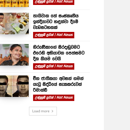
උණුසුම් පුවත් | Hot News
තායිවාන තේ සංස්කෘතිය
ඉන්දියාවට හඳුන්වා දීමේ
වැඩසටහනක්
උණුසුම් පුවත් | Hot News
හිරුණිකාගේ සිරදඬුවමට
එරෙහි අභියාචන පෙත්සමට
දින නියම වෙයි
උණුසුම් පුවත් | Hot News
චීන ජාතිකයා අවසන් ගමන්
යැවූ සිද්ධියේ සැකකරුවන්
රිමාන්ඩ්
උණුසුම් පුවත් | Hot News
Load more