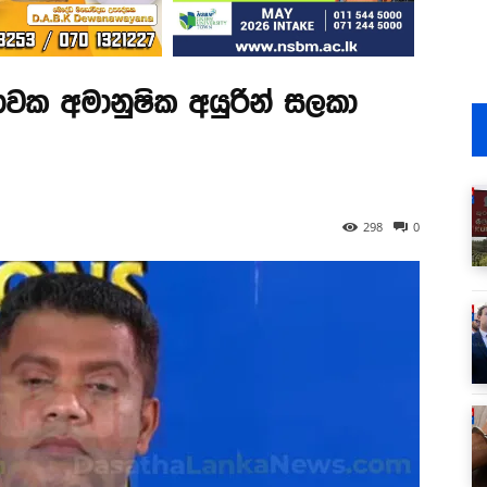
ාවක අමානුෂික අයුරින් සලකා
298
0