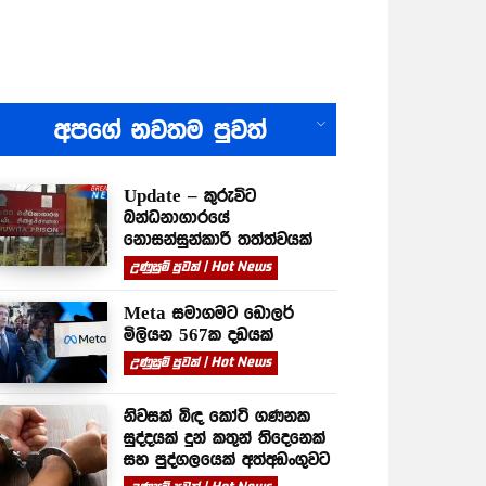
All
අපගේ නවතම පුවත්
Update – කුරුවිට
බන්ධනාගාරයේ
නොසන්සුන්කාරී තත්ත්වයක්
උණුසුම් පුවත් | Hot News
Meta සමාගමට ඩොලර්
මිලියන 567ක දඩයක්
උණුසුම් පුවත් | Hot News
නිවසක් බිඳ කෝටි ගණනක
සුද්දයක් දුන් කතුන් තිදෙනෙක්
සහ පුද්ගලයෙක් අත්අඩංගුවට