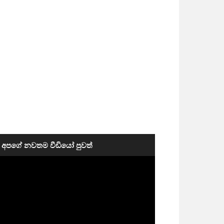
අපගේ නවතම වීඩියෝ පුවත්