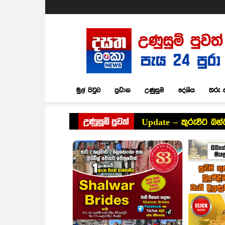
Dasatha
Lanka
News
මුල් පිටුව
ප්‍රධාන
උණුසුම්
දේශීය
තරු 
උණුසුම් පුවත්
Update – කුරුවිට බන