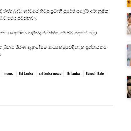
ාජ්‍ය බුද්ධි සේවයේ හිටපු ප්‍රධානී සුරේෂ් සලේට අමානුෂික
ති බව රජය පවසනවා.
ප්‍රකාශක අමාත්‍ය නලින්ද ජයතිස්ස මේ බව සඳහන් කළා.
 කැබිනට් තීරණ දැනුම්දීමේ මාධ්‍ය හමුවේදී නැඟූ ප්‍රශ්නයකට
ා.
news
Sri Lanka
sri lanka news
Srilanka
Suresh Sale