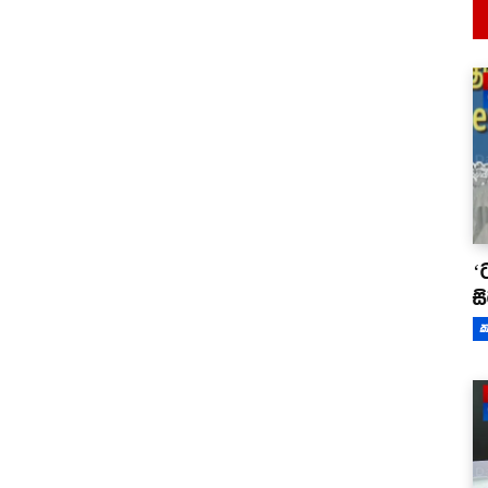
‘
ස
ක