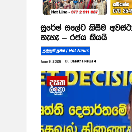
සුරේෂ් සලේට කිසිම අවස්ථ
නැහැ – රජය කියයි
උණුසුම් පුවත් | Hot News
By
Dasatha News 4
June 9, 2026