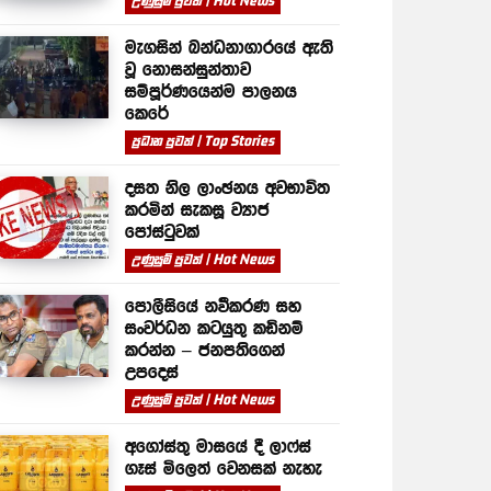
උණුසුම් පුවත් | Hot News
මැගසින් බන්ධනාගාරයේ ඇති
වූ නොසන්සුන්තාව
සම්පූර්ණයෙන්ම පාලනය
කෙරේ
ප්‍රධාන පුවත් | Top Stories
දසත නිල ලාංඡනය අවභාවිත
කරමින් සැකසූ ව්‍යාජ
පෝස්ටුවක්
උණුසුම් පුවත් | Hot News
පොලීසියේ නවීකරණ සහ
සංවර්ධන කටයුතු කඩිනම්
කරන්න – ජනපතිගෙන්
උපදෙස්
උණුසුම් පුවත් | Hot News
අගෝස්තු මාසයේ දී ලාෆ්ස්
ගෑස් මිලෙත් වෙනසක් නැහැ