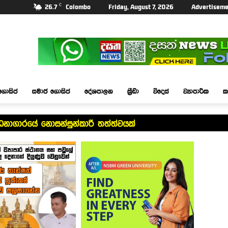
C
26.7
Colombo
Friday, August 7, 2026
Advertiseme
ගොසිප්
සමාජ ගොසිප්
දේශපාලන
ක්‍රීඩා
විදෙස්
ව්‍යාපාරික
ක
්ධනාගාරයේ නොසන්සුන්කාරී තත්ත්වයක්