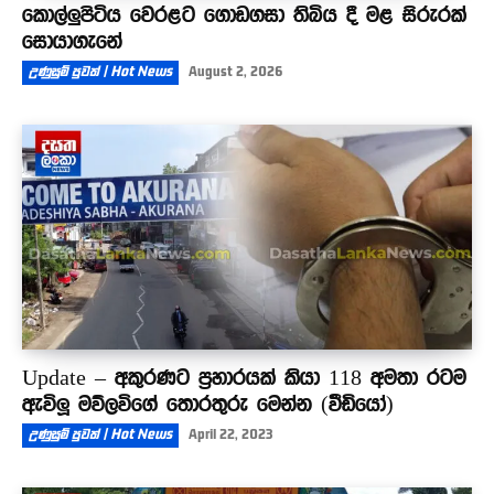
කොල්ලුපිටිය වෙරළට ගොඩගසා තිබිය දී මළ සිරුරක්
සොයාගැනේ
උණුසුම් පුවත් | Hot News
August 2, 2026
Update – අකුරණට ප්‍රහාරයක් කියා 118 අමතා රටම
ඇවිලූ මව්ලවිගේ තොරතුරු මෙන්න (වීඩියෝ)
උණුසුම් පුවත් | Hot News
April 22, 2023