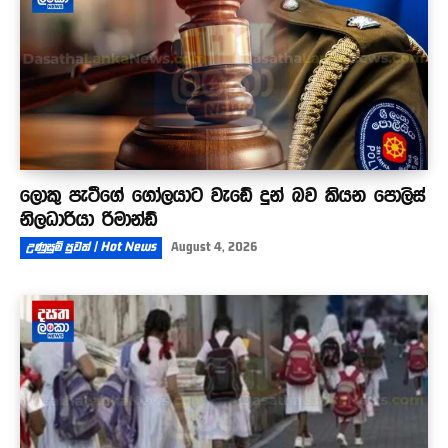
ලොකු පැටීගේ ගෝලයාට වැඩේ දුන් බව කියන පොලිස්
නිලධාරියා රිමාන්ඩ්
උණුසුම් පුවත් | Hot News
August 4, 2026