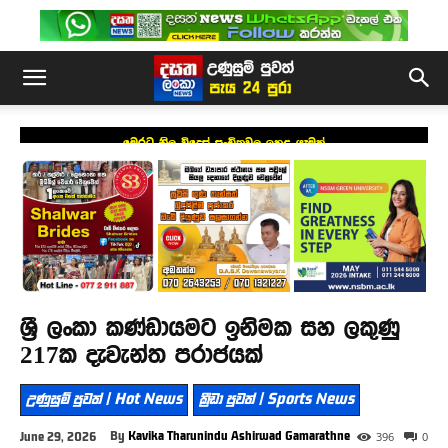
මෙරට නිල විදෙස් සංචිතවල ඉහළ යෑමක්
ශ්‍රී ලංකා කණ්ඩායමට ඉනිමක සහ ලකුණු
217ක දැවැන්ත පරාජයක්
උණුසුම් පුවත් | Hot News
ක්‍රීඩා පුවත් | Sports News
By
Kavika Tharunindu Ashirwad Gamarathne
June 29, 2026
396
0