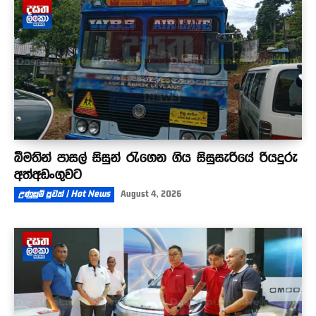
බීමතින් පාසල් සිසුන් රැගෙන ගිය සිසුසැරියේ රියදුරු
අත්අඩංගුවට
උණුසුම් පුවත් | Hot News
August 4, 2026