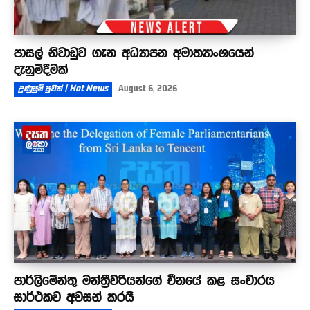
පාසල් නිවාඩුව ගැන අධ්‍යාපන අමාත්‍යාංශයෙන්
දැනුම්දීමක්
උණුසුම් පුවත් | Hot News
August 6, 2026
පාර්ලිමේන්තු මන්ත්‍රීවරියන්ගේ චීනයේ කළ සංචාරය
සාර්ථකව අවසන් කරයි