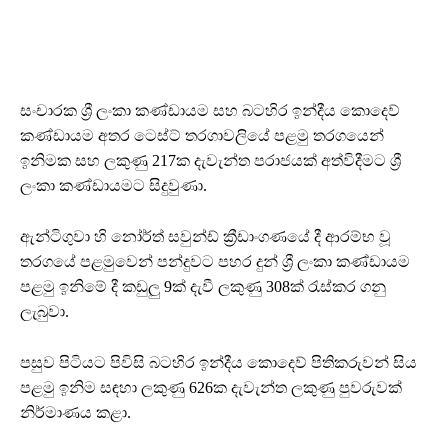
සංචාරක ශ්‍රී ලංකා කණ්ඩායම සහ බටහිර ඉන්දීය කොදෙව්
කණ්ඩායම අතර ටෙස්ට් තරගාවලියේ පළමු තරගයෙන්
ඉනිමක සහ ලකුණු 217ක දැවැන්ත පරාජයක් අත්විදීමට ශ්‍රී
ලංකා කණ්ඩායමට සිදුවුණා.
ඇන්ටිගුවා හි නෝර්ත් සවුන්ඩ් ක්‍රීඩාංගණයේ දී ආරම්භ වූ
තරගයේ පළමුවෙන් පන්දුවට පහර දුන් ශ්‍රී ලංකා කණ්ඩායම
පළමු ඉනිමේ දී කඩුලු 9ක් දැවී ලකුණු 308ක් රැස්කර ගනු
ලැබුවා.
පසුව පිටියට පිවිසි බටහිර ඉන්දීය කොදෙව් පිතිකරුවන් සිය
පළමු ඉනිම සඳහා ලකුණු 626ක දැවැන්ත ලකුණු පුවරුවක්
නිර්මාණය කළා.