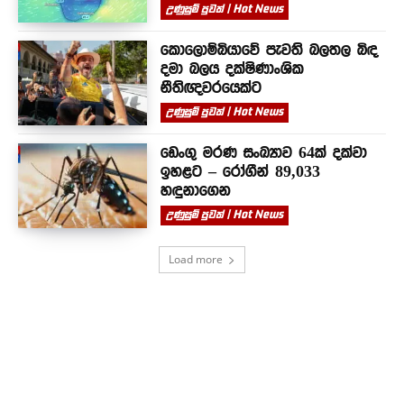
උණුසුම් පුවත් | Hot News
කොලොම්බියාවේ පැවති බලතල බිඳ
දමා බලය දක්ෂිණාංශික
නීතිඥවරයෙක්ට
උණුසුම් පුවත් | Hot News
ඩෙංගු මරණ සංඛ්‍යාව 64ක් දක්වා
ඉහළට – රෝගීන් 89,033
හඳුනාගෙන
උණුසුම් පුවත් | Hot News
Load more