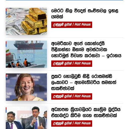
මෙරට නිල විදෙස් සංචිතවල ඉහළ
යෑමක්
උණුසුම් පුවත් | Hot News
අමෙරිකාව අපේ කොන්දේසි
පිළිගන්නා ඕනෑම අවස්ථාවක
හොර්මුස් විවෘත කරනවා – ඉරානය
උණුසුම් පුවත් | Hot News
ප්‍රකට හොලිවුඩ් නිළි රොසමන්ඩ්
ලංකාවට – අගමැතිවරිය සමඟත්
සාකච්ඡාවක්
උණුසුම් පුවත් | Hot News
අධ්‍යාපන ක්‍රියාවලියට කෘත්‍රිම බුද්ධිය
ඒකාබද්ධ කිරීම ගැන සාකච්ඡාවක්
උණුසුම් පුවත් | Hot News