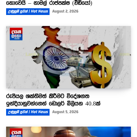
නොවෙයි – නාමල් රාජපක්ෂ (වීඩියෝ)
උණුසුම් පුවත් | Hot News
August 2, 2026
රුපියල ශක්තිමත් කිරීමට විදේශගත
ඉන්දියානුවන්ගෙන් ඩොලර් බිලියන 40.8ක්
උණුසුම් පුවත් | Hot News
August 5, 2026