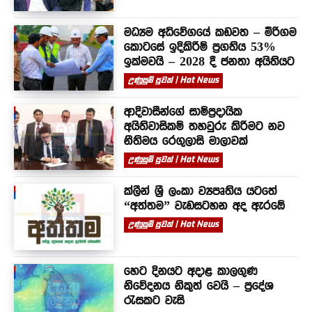
මධ්‍යම අධිවේගයේ කඩවත – මීරිගම
කොටසේ ඉදිකිරීම් ප්‍රගතිය 53%
ඉක්මවයි – 2028 දී ජනතා අයිතියට
උණුසුම් පුවත් | Hot News
ආදිවාසීන්ගේ සාම්ප්‍රදායික
අයිතිවාසිකම් තහවුරු කිරීමට නව
නීතිමය රෙගුලාසි මාලාවක්
උණුසුම් පුවත් | Hot News
ක්ලීන් ශ්‍රී ලංකා ව්‍යපෘතිය යටතේ
“අත්තම” වැඩසටහන අද ඇරඹේ
උණුසුම් පුවත් | Hot News
හෙට දිනයට අදාළ කාලගුණ
නිවේදනය නිකුත් වෙයි – ප්‍රදේශ
රැසකට වැසි