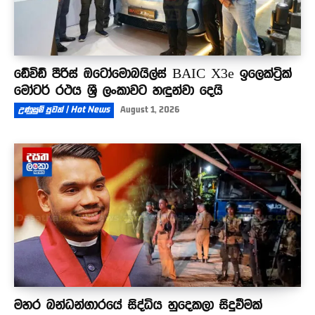
ඩේවිඩ් පීරිස් ඔටෝමොබයිල්ස් BAIC X3e ඉලෙක්ට්‍රික්
මෝටර් රථය ශ්‍රී ලංකාවට හඳුන්වා දෙයි
උණුසුම් පුවත් | Hot News
August 1, 2026
මහර බන්ධන්ගාරයේ සිද්ධිය හුදෙකලා සිදුවීමක්