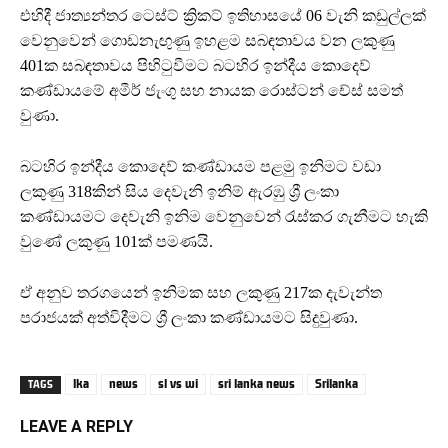
එහිදී ජාත්‍යන්තර ටෙස්ට් ක්‍රිකට් ඉතිහාසයේ 06 වැනි කඩුල්ලක්
වෙනුවෙන් ගොඩනැඟුණු ඉහළම සබඳතාවය වන ලකුණු
401ක සබඳතාවය පිහිටුවීමට බටහිර ඉන්දීය කොදෙව්
කණ්ඩායමේ අමීර් ජැංගු සහ නායක රොස්ටන් චේස් සමත්
වුණා.
බටහිර ඉන්දීය කොදෙව් කණ්ඩායම පළමු ඉනිමට වඩා
ලකුණු 318කින් සිය දෙවැනි ඉනිම් ඇරඹු ශ්‍රී ලංකා
කණ්ඩායමට දෙවැනි ඉනිම වෙනුවෙන් රැස්කර ගැනීමට හැකි
වුණේ ලකුණු 101ක් පමණයි.
ඒ අනුව තරගයෙන් ඉනිමක සහ ලකුණු 217ක දැවැන්ත
පරාජයක් අත්විදීමට ශ්‍රී ලංකා කණ්ඩායමට සිදුවුණා.
lka
news
sl vs wi
sri lanka news
Srilanka
TAGS
LEAVE A REPLY