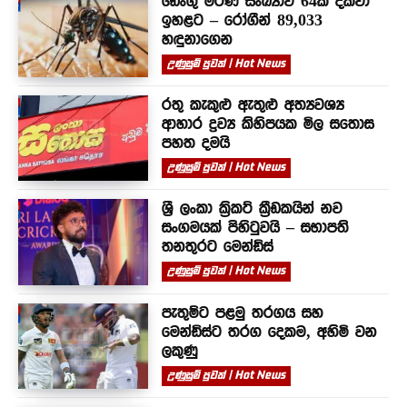
ඩෙංගු මරණ සංඛ්‍යාව 64ක් දක්වා
ඉහළට – රෝගීන් 89,033
හඳුනාගෙන
උණුසුම් පුවත් | Hot News
රතු කැකුළු ඇතුළු අත්‍යවශ්‍ය
ආහාර ද්‍රව්‍ය කිහිපයක මිල සතොස
පහත දමයි
උණුසුම් පුවත් | Hot News
ශ්‍රී ලංකා ක්‍රිකට් ක්‍රීඩකයින් නව
සංගමයක් පිහිටුවයි – සභාපති
තනතුරට මෙන්ඩිස්
උණුසුම් පුවත් | Hot News
පැතුම්ට පළමු තරගය සහ
මෙන්ඩිස්ට තරග දෙකම, අහිමි වන
ලකුණු
උණුසුම් පුවත් | Hot News