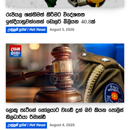
රුපියල ශක්තිමත් කිරීමට විදේශගත
ඉන්දියානුවන්ගෙන් ඩොලර් බිලියන 40.8ක්
උණුසුම් පුවත් | Hot News
August 5, 2026
ලොකු පැටීගේ ගෝලයාට වැඩේ දුන් බව කියන පොලිස්
නිලධාරියා රිමාන්ඩ්
උණුසුම් පුවත් | Hot News
August 4, 2026