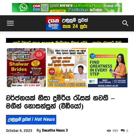
හෙට දිනයට අදාළ කාලගුණ නිවේදනය නිකුත් වෙයි – ප්‍රදේශ රැසකට වැසි
වර්ජනයක් නිසා දුම්රිය රැසක් නවතී –
මගීන් නොසන්සුන් (වීඩියෝ)
උණුසුම් පුවත් | Hot News
By
Dasatha News 3
October 4, 2023
999
0