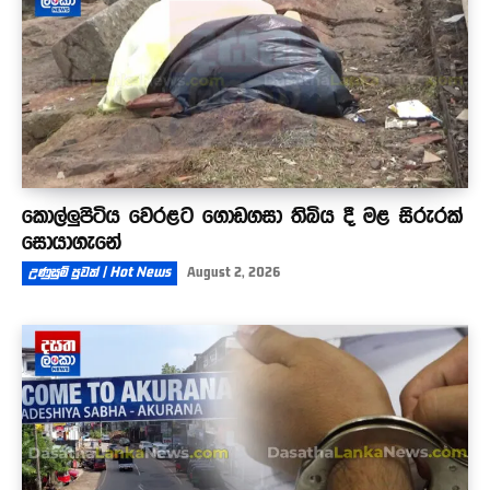
කොල්ලුපිටිය වෙරළට ගොඩගසා තිබිය දී මළ සිරුරක්
සොයාගැනේ
උණුසුම් පුවත් | Hot News
August 2, 2026