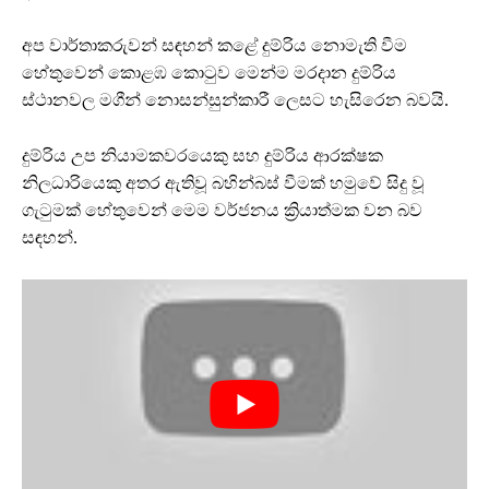
අප වාර්තාකරුවන් සඳහන් කළේ දුම්රිය නොමැති වීම
හේතුවෙන් කොළඹ කොටුව මෙන්ම මරදාන දුම්රිය
ස්ථානවල මගීන් නොසන්සුන්කාරී ලෙසට හැසිරෙන බවයි.
දුම්රිය උප නියාමකවරයෙකු සහ දුම්රිය ආරක්ෂක
නිලධාරියෙකු අතර ඇතිවූ බහින්බස් වීමක් හමුවේ සිදු වූ
ගැටුමක් හේතුවෙන් මෙම වර්ජනය ක්‍රියාත්මක වන බව
සඳහන්.