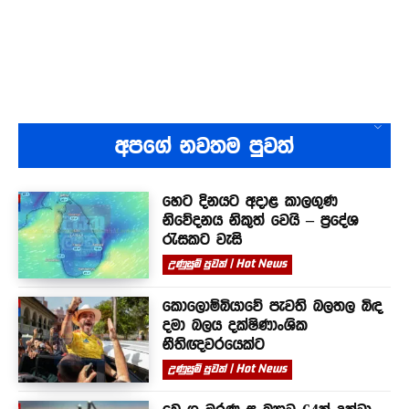
අපගේ නවතම පුවත්
හෙට දිනයට අදාළ කාලගුණ
නිවේදනය නිකුත් වෙයි – ප්‍රදේශ
රැසකට වැසි
උණුසුම් පුවත් | Hot News
කොලොම්බියාවේ පැවති බලතල බිඳ
දමා බලය දක්ෂිණාංශික
නීතිඥවරයෙක්ට
උණුසුම් පුවත් | Hot News