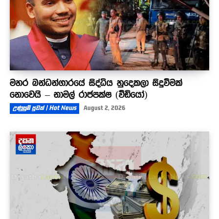
මහර බන්ධන්ගාරයේ සිද්ධිය හුදෙකලා සිදුවීමක්
නොවෙයි – නාමල් රාජපක්ෂ (වීඩියෝ)
උණුසුම් පුවත් | Hot News
August 2, 2026