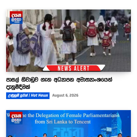
පාසල් නිවාඩුව ගැන අධ්‍යාපන අමාත්‍යාංශයෙන්
දැනුම්දීමක්
උණුසුම් පුවත් | Hot News
August 6, 2026