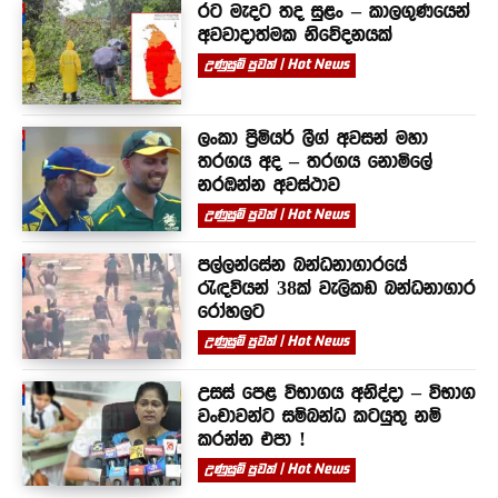
රට මැදට තද සුළං – කාලගුණයෙන්
අවවාදාත්මක නිවේදනයක්
උණුසුම් පුවත් | Hot News
ලංකා ප්‍රිමියර් ලීග් අවසන් මහා
තරගය අද – තරගය නොමිලේ
නරඹන්න අවස්ථාව
උණුසුම් පුවත් | Hot News
පල්ලන්සේන බන්ධනාගාරයේ
රැඳවියන් 38ක් වැලිකඩ බන්ධනාගාර
රෝහලට
උණුසුම් පුවත් | Hot News
උසස් පෙළ විභාගය අනිද්දා – විභාග
වංචාවන්ට සම්බන්ධ කටයුතු නම්
කරන්න එපා !
උණුසුම් පුවත් | Hot News