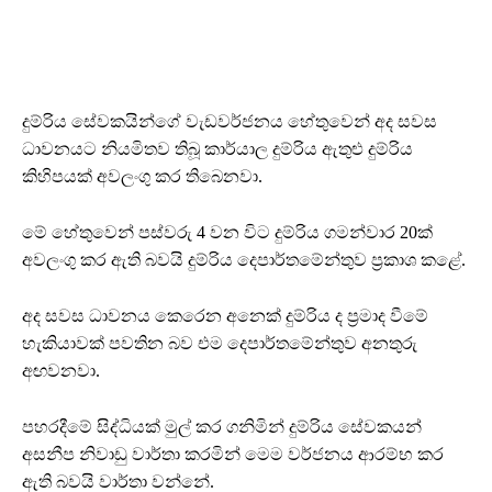
දුම්රිය සේවකයින්ගේ වැඩවර්ජනය හේතුවෙන් අද සවස
ධාවනයට නියමිතව තිබූ කාර්යාල දුම්රිය ඇතුළු දුම්රිය
කිහිපයක් අවලංගු කර තිබෙනවා.
මේ හේතුවෙන් පස්වරු 4 වන විට දුම්රිය ගමන්වාර 20ක්
අවලංගු කර ඇති බවයි දුම්රිය දෙපාර්තමේන්තුව ප්‍රකාශ කළේ.
අද සවස ධාවනය කෙරෙන අනෙක් දුම්රිය ද ප්‍රමාද වීමේ
හැකියාවක් පවතින බව එම දෙපාර්තමේන්තුව අනතුරු
අඟවනවා.
පහරදීමේ සිද්ධියක් මුල් කර ගනිමින් දුම්රිය සේවකයන්
අසනීප නිවාඩු වාර්තා කරමින් මෙම වර්ජනය ආරම්භ කර
ඇති බවයි වාර්තා වන්නේ.