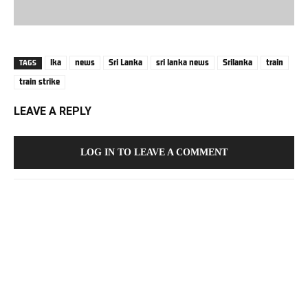
lka
news
Sri Lanka
sri lanka news
Srilanka
train
TAGS
train strike
LEAVE A REPLY
LOG IN TO LEAVE A COMMENT