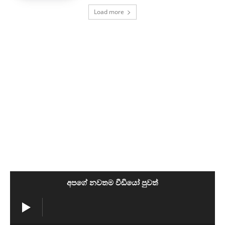
Load more
අපගේ නවතම වීඩියෝ පුවත්