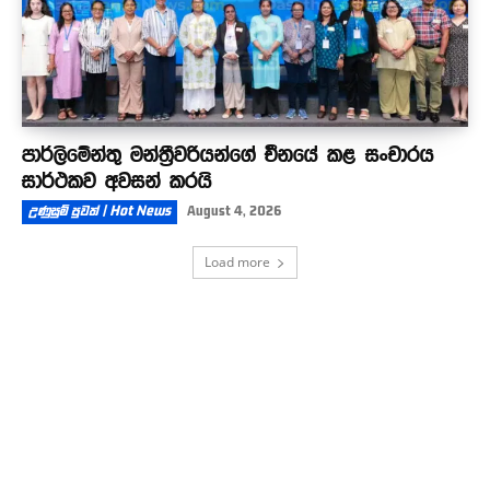
පාර්ලිමේන්තු මන්ත්‍රීවරියන්ගේ චීනයේ කළ සංචාරය
සාර්ථකව අවසන් කරයි
උණුසුම් පුවත් | Hot News
August 4, 2026
Load more