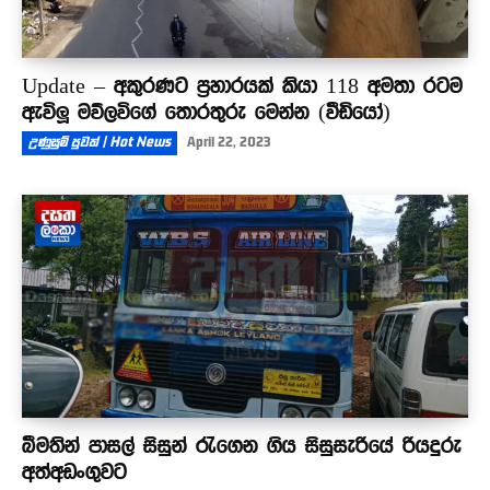
Update – අකුරණට ප්‍රහාරයක් කියා 118 අමතා රටම
ඇවිලූ මව්ලවිගේ තොරතුරු මෙන්න (වීඩියෝ)
උණුසුම් පුවත් | Hot News
April 22, 2023
බීමතින් පාසල් සිසුන් රැගෙන ගිය සිසුසැරියේ රියදුරු
අත්අඩංගුවට