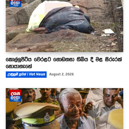
කොල්ලුපිටිය වෙරළට ගොඩගසා තිබිය දී මළ සිරුරක්
සොයාගැනේ
උණුසුම් පුවත් | Hot News
August 2, 2026