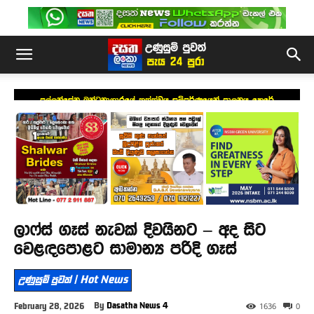
පල්ලන්සේන බන්ධනාගාරයේ තත්ත්වය සම්පූර්ණයෙන් පාලනය කෙරේ
ලාෆ්ස් ගෑස් නැවක් දිවයිනට – අද සිට
වෙළඳපොළට සාමාන්‍ය පරිදි ගෑස්
උණුසුම් පුවත් | Hot News
By
Dasatha News 4
February 28, 2026
1636
0