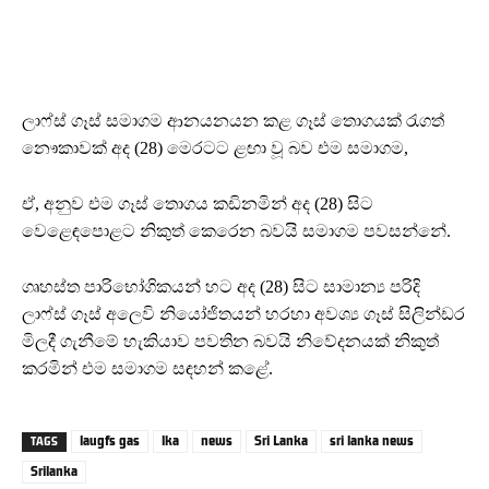
ලාෆ්ස් ගෑස් සමාගම ආනයනයන කළ ගෑස් තොගයක් රැගත්
නෞකාවක් අද (28) මෙරටට ළඟා වූ බව එම සමාගම,
ඒ, අනුව එම ගෑස් තොගය කඩිනමින් අද (28) සිට
වෙළෙඳපොළට නිකුත් කෙරෙන බවයි සමාගම පවසන්නේ.
ගෘහස්ත පාරිභෝගිකයන් හට අද (28) සිට සාමාන්‍ය පරිදි
ලාෆ්ස් ගෑස් අලෙවි නියෝජිතයන් හරහා අවශ්‍ය ගෑස් සිලින්ඩර
මිලදී ගැනීමේ හැකියාව පවතින බවයි නිවේදනයක් නිකුත්
කරමින් එම සමාගම සඳහන් කළේ.
laugfs gas
lka
news
Sri Lanka
sri lanka news
TAGS
Srilanka