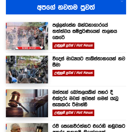
අපගේ නවතම පුවත්
පල්ලන්සේන බන්ධනාගාරයේ
තත්ත්වය සම්පූර්ණයෙන් පාලනය
කෙරේ
උණුසුම් පුවත් | Hot News
විදෙස් මාධ්‍යයට පාකිස්තානයෙන් නව
සීමා
උණුසුම් පුවත් | Hot News
මත්පැන් බෝතලයකින් පහර දී
එක්දරු මවක් අවසන් ගමන් යැවූ
සැකකරු රිමාන්ඩ්
උණුසුම් පුවත් | Hot News
රවි සෙනෙවිරත්නට එරෙහි නඩුවකට