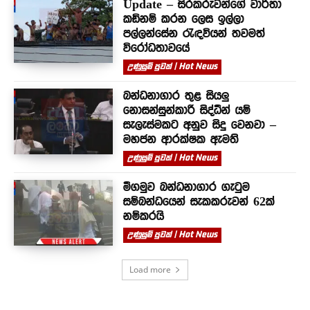
Update – සිරකරුවන්⁣ගේ වාර්තා
කඩිනම් කරන ලෙස ඉල්ලා
පල්ලන්සේන රැඳවියන් තවමත්
විරෝධතාවයේ
උණුසුම් පුවත් | Hot News
බන්ධනාගාර තුළ සියලු
නොසන්සුන්කාරී සිද්ධීන් යම්
සැලැස්මකට අනුව සිදු වෙනවා –
මහජන ආරක්ෂක ඇමති
උණුසුම් පුවත් | Hot News
මීගමුව බන්ධනාගාර ගැටුම
සම්බන්ධයෙන් සැකකරුවන් 62ක්
නම්කරයි
උණුසුම් පුවත් | Hot News
Load more