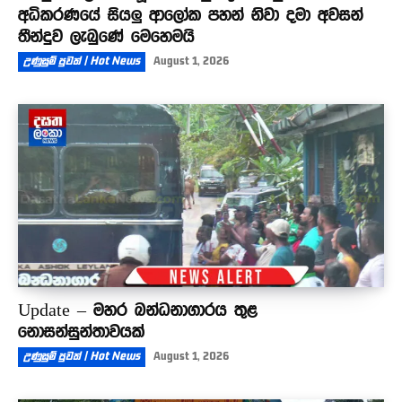
අධිකරණයේ සියලු ආලෝක පහන් නිවා දමා අවසන්
තීන්දුව ලැබුණේ මෙහෙමයි
උණුසුම් පුවත් | Hot News
August 1, 2026
Update – මහර බන්ධනාගාරය තුළ
නොසන්සුන්තාවයක්
උණුසුම් පුවත් | Hot News
August 1, 2026