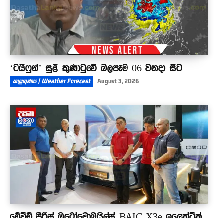
‘ටයිෆූන්’ සුළි කුණාටුවේ බලපෑම 06 වනදා සිට
කාළගුණය | Weather Forecast
August 3, 2026
ඩේවිඩ් පීරිස් ඔටෝමොබයිල්ස් BAIC X3e ඉලෙක්ට්‍රික්