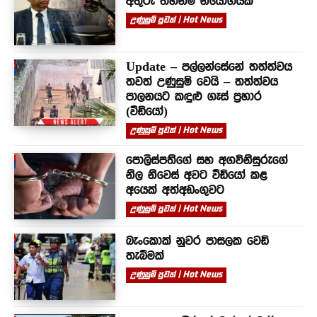
අතුරු තහනම් නියෝගයක්
උණුසුම් පුවත් | Hot News
Update – පල්ලන්සේනේ තත්ත්වය
තවත් උණුසුම් වෙයි – තත්ත්වය
පාලනයට කඳුළු ගෑස් ප්‍රහාර
(වීඩියෝ)
උණුසුම් පුවත් | Hot News
පොලිස්පතිගේ සහ අගවිනිසුරුගේ
නිල නිවෙස් අවට වීඩියෝ කළ
අයෙක් අත්අඩංගුවට
උණුසුම් පුවත් | Hot News
බැංකොක් නුවර පාසලක වෙඩි
තැබීමක්
උණුසුම් පුවත් | Hot News