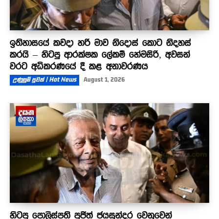
ඉතිහාසයේ කවදා හරි මාව නිදොස් කොට නිදහස්
කරයි – හිටපු ආරක්ෂක ලේකම් හේමසිරි, අවසන්
වරට අධිකරණයේ දී කළ අනාවරණය
උණුසුම් පුවත් | Hot News
August 1, 2026
හිටපු පොලිස්පති පූජිත් ජයසුන්දර වෙනුවෙන්