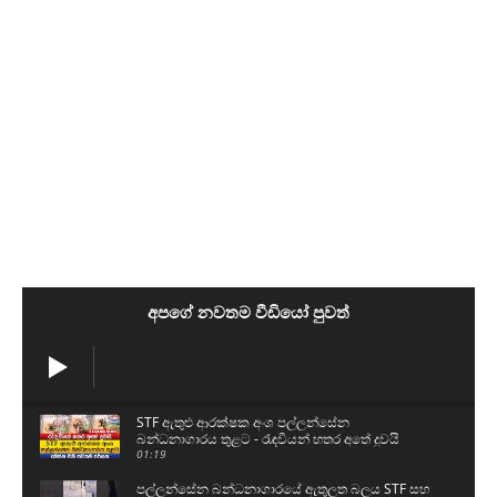
අපගේ නවතම වීඩියෝ පුවත්
STF ඇතුළු ආරක්ෂක අංශ පල්ලන්සේන
බන්ධනාගාරය තුළට - රැඳවියන් හතර අතේ දුවයි
01:19
පල්ලන්සේන බන්ධනාගාරයේ ඇතුලත බලය STF සහ