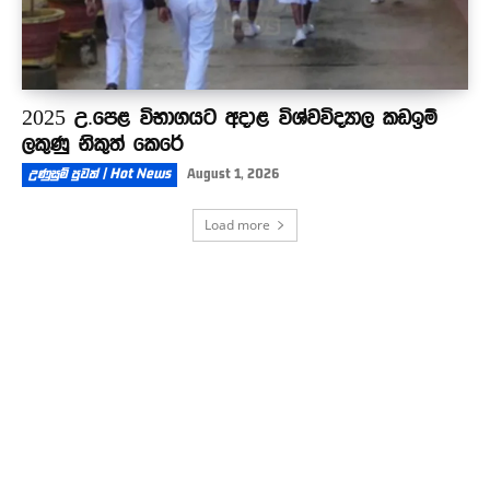
2025 උ.පෙළ විභාගයට අදාළ විශ්වවිද්‍යාල කඩඉම්
ලකුණු නිකුත් කෙරේ
උණුසුම් පුවත් | Hot News
August 1, 2026
Load more