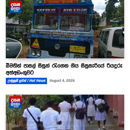
බීමතින් පාසල් සිසුන් රැගෙන ගිය සිසුසැරියේ රියදුරු
අත්අඩංගුවට
උණුසුම් පුවත් | Hot News
August 4, 2026