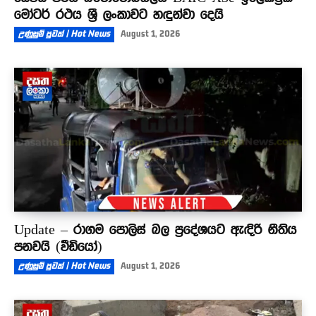
මෝටර් රථය ශ්‍රී ලංකාවට හඳුන්වා දෙයි
උණුසුම් පුවත් | Hot News
August 1, 2026
Update – රාගම පොලිස් බල ප්‍රදේශයට ඇඳිරි නීතිය
පනවයි (වීඩියෝ)
උණුසුම් පුවත් | Hot News
August 1, 2026