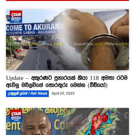
පල්ලන්සේන බන්ධනාගාරය ඇතුලේ රැඳවියන්ගේ
ලොකු ප්ලෑන් එකක්...
00:12
Update – අකුරණට ප්‍රහාරයක් කියා 118 අමතා රටම
ඇවිලූ මව්ලවිගේ තොරතුරු මෙන්න (වීඩියෝ)
උණුසුම් පුවත් | Hot News
April 22, 2023