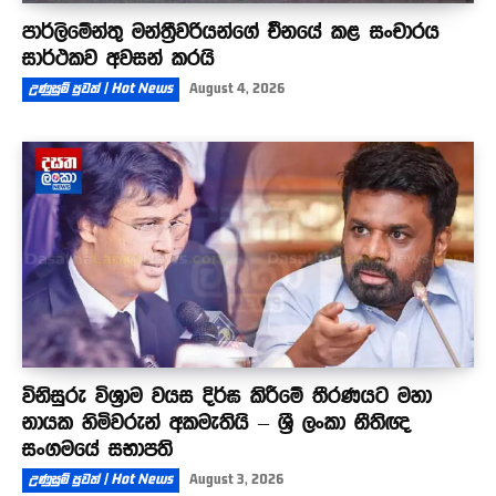
පාර්ලිමේන්තු මන්ත්‍රීවරියන්ගේ චීනයේ කළ සංචාරය
සාර්ථකව අවසන් කරයි
උණුසුම් පුවත් | Hot News
August 4, 2026
විනිසුරු විශ්‍රාම වයස දිර්ඝ කිරීමේ තීරණයට මහා
නායක හිමිවරුන් අකමැතියි – ශ්‍රී ලංකා නීතිඥ
සංගමයේ සභාපති
උණුසුම් පුවත් | Hot News
August 3, 2026