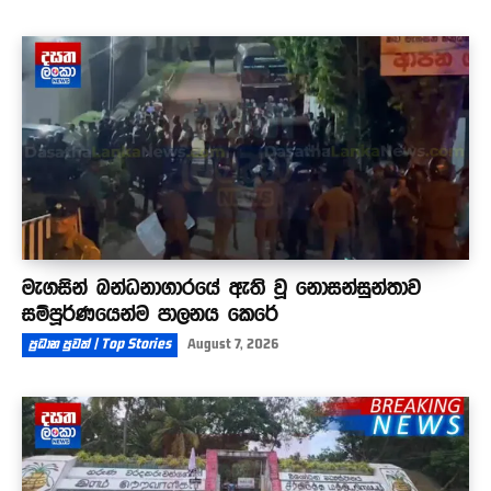
මැගසින් බන්ධනාගාරයේ ඇති වූ නොසන්සුන්තාව
සම්පූර්ණයෙන්ම පාලනය කෙරේ
ප්‍රධාන පුවත් | Top Stories
August 7, 2026