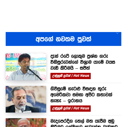
අපගේ නවතම පුවත්
දැන් රටේ ලොකුම ප්‍රශ්න ගරු
විනිසුරුවන්ගේ විශ්‍රාම යාමේ වයස
වැඩි කිරීමයි – සජිත්
උණුසුම් පුවත් | Hot News
ගිවිසුමේ ගැටළු විසඳන තුරු
අමෙරිකවා සමඟ අපිට කතාවක්
නැහැ – ඉරානය
උණුසුම් පුවත් | Hot News
මැදපෙරදිග තෙල් මත යැපීම අඩු
කිරීමට ඉන්දියාව දැවැන්ත වැඩකට