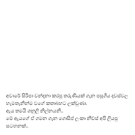
අවාරේ සිරිපා වන්දනා කරපු තරුණියක් ගැන පසුගිය දවස්වල
හැමතැනින්ම වගේ කතාබහට ලක්වුණා.
ඇය තමයි ශනුලි නිල්නයනි..
මේ ඇයගේ ඒ ගමන ගැන ගොසිප් ලංකා නිව්ස් අපි ලියපු
සටහනක්..