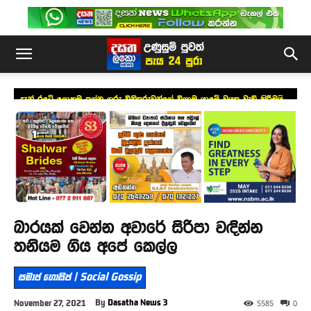
දැන් රටේ ලොකුම ප්‍රශ්න ගරු විනිසුරුවන්ගේ විශ්‍රාම යාමේ වයස වැඩි කිරීමයි –
සජිත්
බාරයක් වෙන්න අවාරේ සිරිපා වඳින්න
තනියම ගිය අපේ කෙල්ල
සමාජ ගොසිප් | Social Gossip
By
Dasatha News 3
November 27, 2021
5585
0