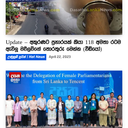
Update – අකුරණට ප්‍රහාරයක් කියා 118 අමතා රටම
ඇවිලූ මව්ලවිගේ තොරතුරු මෙන්න (වීඩියෝ)
උණුසුම් පුවත් | Hot News
April 22, 2023