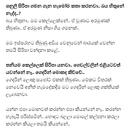
ශනුලි සිරිපා ගමන ගැන හැමෝම කතා කරනවා.. බය හිතුනේ
නැද්ද..?
බය හිතුනා.. මම කෙල්ලෙක්නේ.. ඒ වුණාට අරමුණක්
තිබුණා.. ඒ අරමුණ නිසා ගිය ගමනක්..
මම ඉස්සරහට තිබුණු අඩිය වෙනුවෙන් බාරයක් වෙන්න
තමයි සිරිපා වන්දනා කළේ..
තනියම කෙල්ලෙක් සිරිපා යනවා.. ගෙවල්වලින් එළියටවත්
යවන්නේ නෑ.. ගෙදරින් මොකද කිව්වේ..
ගෙදරින් ලොකු සපෝට් එකක් තිබුණා.. මේකට විතරක්
නෙවෙයි අනිත් හැමදේකදිම මට ගෙදරින් ලොකු ශක්තියක්
ලැබෙනවා.
යන්න එපා මොනවත් කරන්න එපා කියන්නේ නෑ.. කරන්න
හැබැයි පරිස්සමින්.. හොදට බලලා මොලේ කල්පනා කරලා
කරන්න කියලා තමයි කියන්නේ..