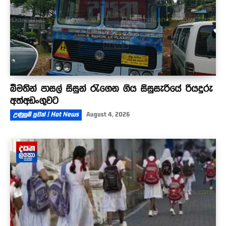
බීමතින් පාසල් සිසුන් රැගෙන ගිය සිසුසැරියේ රියදුරු
අත්අඩංගුවට
උණුසුම් පුවත් | Hot News
August 4, 2026