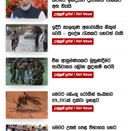
අත තියයි
උණුසුම් පුවත් | Hot News
ඉදිරි කාලගුණ අනාවැකිය නිකුත්
වෙයි – ප්‍රදේශ රැසකට හෙටත් වැසි
උණුසුම් පුවත් | Hot News
චීන ආක්‍රමණයකට මුහුණදීමට
තායිවානය ඩ්‍රෝන සූදානම් කරයි
උණුසුම් පුවත් | Hot News
මෙරට ඩෙංගු රෝගීන් සංඛ්‍යාව
89,395ක් දක්වා ඉහළට
උණුසුම් පුවත් | Hot News
මෙවර උසස් පෙළ විභාගය හෙට