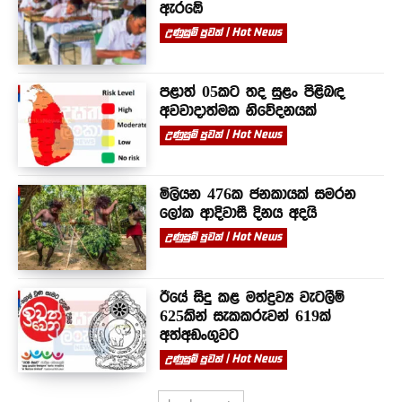
ඇරඹේ
උණුසුම් පුවත් | Hot News
පළාත් 05කට තද සුළං පිළිබඳ
අවවාදාත්මක නිවේදනයක්
උණුසුම් පුවත් | Hot News
මිලියන 476ක ජනකායක් සමරන
ලෝක ආදිවාසී දිනය අදයි
උණුසුම් පුවත් | Hot News
ඊයේ සිදු කළ මත්ද්‍රව්‍ය වැටලීම්
625කින් සැකකරුවන් 619ක්
අත්අඩංගුවට
උණුසුම් පුවත් | Hot News