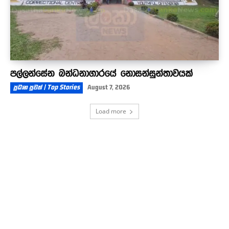
පල්ලන්සේන බන්ධනාගාරයේ නොසන්සුන්තාවයක්
ප්‍රධාන පුවත් | Top Stories
August 7, 2026
Load more