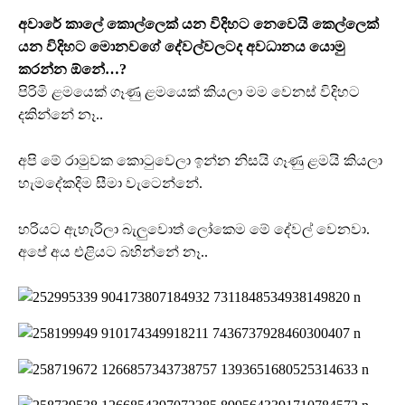
අවාරේ කාලේ කොල්ලෙක් යන විදිහට නෙවෙයි කෙල්ලෙක්
යන විදිහට මොනවගේ දේවල්වලටද අවධානය යොමු
කරන්න ඕනේ…?
පිරිමි ළමයෙක් ගෑණු ළමයෙක් කියලා මම වෙනස් විදිහට
දකින්නේ නෑ..
අපි මේ රාමුවක කොටුවෙලා ඉන්න නිසයි ගෑණු ළමයි කියලා
හැමදේකදිම සීමා වැටෙන්නේ.
හරියට ඇහැරිලා බැලුවොත් ලෝකෙම මේ දේවල් වෙනවා.
අපේ අය එළියට බහින්නේ නෑ..