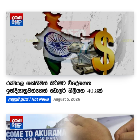
රුපියල ශක්තිමත් කිරීමට විදේශගත
ඉන්දියානුවන්ගෙන් ඩොලර් බිලියන 40.8ක්
උණුසුම් පුවත් | Hot News
August 5, 2026