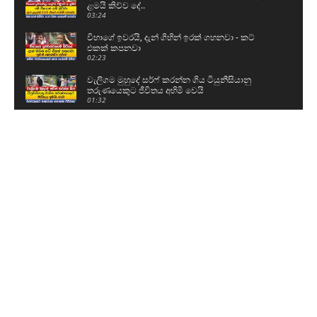
ළමයි කිව්ව දේ..
03:24
විභාගේ ඉවරයි, දැන් ගිහින් ඉරක් ගහනවා - කට්
එකක් කපනවා
02:23
වැලිගම මුහුදේ සර්ෆ් කරන්න ගිය ටියුනීසියානු
තරුණයෙකුට ජීවිතය අහිමි වෙයි
01:32
ශිෂ්‍යත්ව විභාගය ලියන්න කළින් පොඩ්ඩෝ කියපු
කතා
01:59
නව යුද හමුදාපති ශ්‍රී මහා බෝධිය සහ රුවන්වැලි මහා
සෑය වැඳ පුදාගනී
04:20
ග්‍රාම නිලධාරීන් වැඩ වර්ජනයකට සැරසෙයි - අපි
ලෙඩ නිවාඩු දානවා
05:15
59වෙනි උපන්දිනය සරලව සැමරු ටී.බී සරත්
03:06
බන්ධනාගාර සිද්ධිවල පිටිපස්සේ ඉන්නේ ආණ්ඩුව..?
08:48