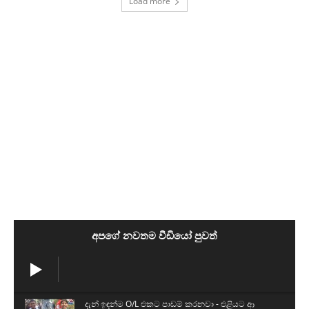
Load more
අපගේ නවතම වීඩියෝ පුවත්
දැන් ඉඳන්ම O/L එකට පාඩම් කරනවා - එළියට ආ