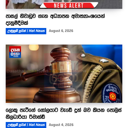
පාසල් නිවාඩුව ගැන අධ්‍යාපන අමාත්‍යාංශයෙන්
දැනුම්දීමක්
උණුසුම් පුවත් | Hot News
August 6, 2026
ලොකු පැටීගේ ගෝලයාට වැඩේ දුන් බව කියන පොලිස්
නිලධාරියා රිමාන්ඩ්
උණුසුම් පුවත් | Hot News
August 4, 2026