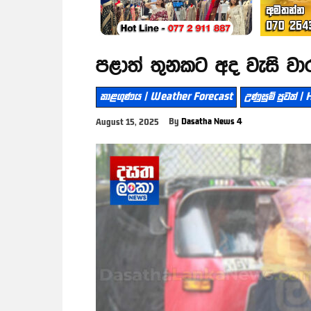
පළාත් තුනකට අද වැසි වාර
කාළගුණය | Weather Forecast
උණුසුම් පුවත් 
By
Dasatha News 4
August 15, 2025