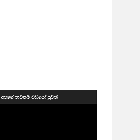
අපගේ නවතම වීඩියෝ පුවත්