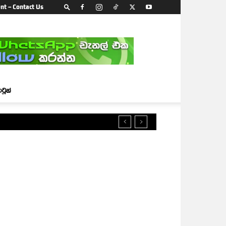
nt – Contact Us
ාටූන්