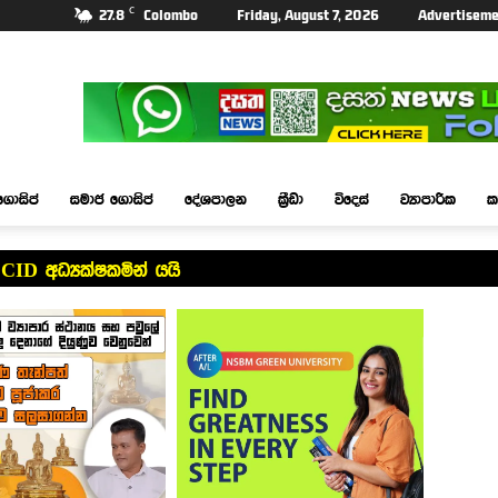
C
27.8
Colombo
Friday, August 7, 2026
Advertiseme
ගොසිප්
සමාජ ගොසිප්
දේශපාලන
ක්‍රීඩා
විදෙස්
ව්‍යාපාරික
ක
CID අධ්‍යක්ෂකමින් යයි