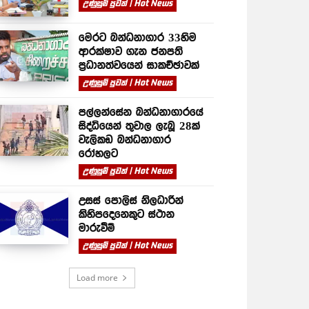
උණුසුම් පුවත් | Hot News
මෙරට බන්ධනාගාර 33හිම
ආරක්ෂාව ගැන ජනපති
ප්‍රධානත්වයෙන් සාකච්ඡාවක්
උණුසුම් පුවත් | Hot News
පල්ලන්සේන බන්ධනාගාරයේ
සිද්ධියෙන් තුවාල ලැබූ 28ක්
වැලිකඩ බන්ධනාගාර
රෝහලට
උණුසුම් පුවත් | Hot News
උසස් පොලිස් නිලධාරීන්
කිහිපදෙනෙකුට ස්ථාන
මාරුවීම්
උණුසුම් පුවත් | Hot News
Load more