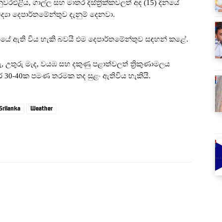
එළිය, ගාල්ල සහ මාතර දිස්ත්‍රික්කවලත් අද (15) දිනයේ
්‍යා දෙපාර්තමේන්තුව දැනුම් දෙනවා.
ිනයේ ඇති විය හැකි බවයි එම දෙපාර්තමේන්තුව සඳහන් කළේ.
ු, උතුරු මැද, වයඹ සහ දකුණු පළාත්වලත් ත්‍රිකුණාමලය
ීටර් 30-40ක පමණ තරමක තද සුළං ඇතිවිය හැකියි.
Srilanka
Weather