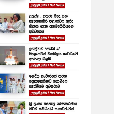
උණුසුම් පුවත් | Hot News
උතුරු , උතුරු මැද සහ
නැගෙනහිර පළාත්වල ගුරු
හිඟය ගැන අගමැතිනියගේ
අවධානය
උණුසුම් පුවත් | Hot News
ඉන්දියාව ‘අග්නි-4’
බැලැස්ටික් මිසයිලය සාර්ථකව
අත්හදා බලයි
උණුසුම් පුවත් | Hot News
ඉන්දීය සංචාරයේ තරග
ප්‍රේක්ෂකයින්ට නොමිලේ
නැරඹීමේ අවස්ථාව
උණුසුම් පුවත් | Hot News
ශ්‍රී ලංකා තැපෑල නව්‍යකරණය
කිරීම සම්බන්ධ සාකච්ඡාවක්