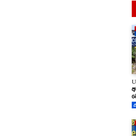
U
අ
ම
උ