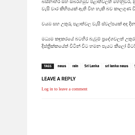
බස්නාහිර සහ සබරගමුව පළාත්වලත් මහනුවර, නුවර
වැසි වාර කිහිපයක් ඇති විහ හැකි බව කාලගුණ විද
වයඹ සහ උතුරු පළාත්වල වැසි ස්වල්පයක් අද ද
මධ්‍යම කඳුකරයේ බටහිර බැවුම් ප්‍රදේශවලත් උතුර
දිස්ත්‍රික්කයේත් විටින් විට හමන පැයට කිලෝ ම
news
rain
Sri Lanka
sri lanka news
TAGS
LEAVE A REPLY
Log in to leave a comment