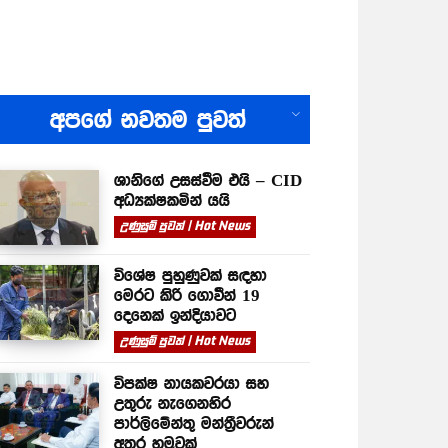
All
අපගේ නවතම පුවත්
ශානිගේ උසස්වීම එයි – CID
අධ්‍යක්ෂකමින් යයි
උණුසුම් පුවත් | Hot News
විශේෂ පුහුණුවක් සඳහා
මෙරට කිරි ගොවීන් 19
දෙනෙක් ඉන්දියාවට
උණුසුම් පුවත් | Hot News
විපක්ෂ නායකවරයා සහ
උතුරු නැගෙනහිර
පාර්ලිමේන්තු මන්ත්‍රීවරුන්
අතර හමුවක්