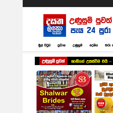
Dasatha
Lanka
News
මුල් පිටුව
ප්‍රධාන
උණුසුම්
දේශීය
තරු 
උණුසුම් පුවත්
ශානිගේ උසස්වීම එයි – 