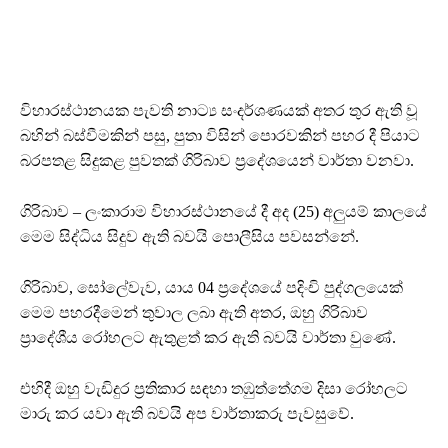
විහාරස්ථානයක පැවති නාට්‍ය සංදර්ශණයක් අතර තුර ඇති වූ
බහින් බස්වීමකින් පසු, පුතා විසින් පොරවකින් පහර දී පියාට
බරපතළ සිදුකළ පුවතක් ගිරිබාව ප්‍රදේශයෙන් වාර්තා වනවා.
ගිරිබාව – ලංකාරාම විහාරස්ථානයේ දී අද (25) අලුයම් කාලයේ
මෙම සිද්ධිය සිදුව ඇති බවයි පොලීසිය පවසන්නේ.
ගිරිබාව, සෝලේවැව, යාය 04 ප්‍රදේශයේ පදිංචි පුද්ගලයෙක්
මෙම පහරදීමෙන් තුවාල ලබා ඇති අතර, ඔහු ගිරිබාව
ප්‍රාදේශීය රෝහලට ඇතුළත් කර ඇති බවයි වාර්තා වුණේ.
එහිදී ඔහු වැඩිදුර ප්‍රතිකාර සඳහා තඹුත්තේගම දිසා රෝහලට
මාරු කර යවා ඇති බවයි අප වාර්තාකරු පැවසුවේ.