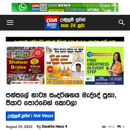
ප්‍රංශයෙන් ඉන්දියාවට ඩොලර් බිලියන 34ක Rafale ප්‍රහාරක ජෙට් යානා
යෝජනාවක්
පන්සලේ නාට්‍ය සංදර්ශනය මැද්දේ පුතා,
පියාට පොරවෙන් කොටලා
උණුසුම් පුවත් | Hot News
By
Dasatha News 4
August 25, 2023
1912
0