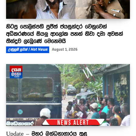
හිටපු පොලිස්පති පූජිත් ජයසුන්දර වෙනුවෙන්
අධිකරණයේ සියලු ආලෝක පහන් නිවා දමා අවසන්
තීන්දුව ලැබුණේ මෙහෙමයි
උණුසුම් පුවත් | Hot News
August 1, 2026
Update – මහර බන්ධනාගාරය තුළ