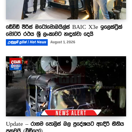
ඩේවිඩ් පීරිස් ඔටෝමොබයිල්ස් BAIC X3e ඉලෙක්ට්‍රික්
මෝටර් රථය ශ්‍රී ලංකාවට හඳුන්වා දෙයි
උණුසුම් පුවත් | Hot News
August 1, 2026
Update – රාගම පොලිස් බල ප්‍රදේශයට ඇඳිරි නීතිය
පනවයි (වීඩියෝ)