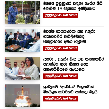
විශේෂ පුහුණුවක් සඳහා මෙරට කිරි
ගොවීන් 19 දෙනෙක් ඉන්දියාවට
උණුසුම් පුවත් | Hot News
විපක්ෂ නායකවරයා සහ උතුරු
නැගෙනහිර පාර්ලිමේන්තු
මන්ත්‍රීවරුන් අතර හමුවක්
උණුසුම් පුවත් | Hot News
උතුරු , උතුරු මැද සහ නැගෙනහිර
පළාත්වල ගුරු හිඟය ගැන
අගමැතිනියගේ අවධානය
උණුසුම් පුවත් | Hot News
ඉන්දියාව ‘අග්නි-4’ බැලැස්ටික්
මිසයිලය සාර්ථකව අත්හදා බලයි
උණුසුම් පුවත් | Hot News