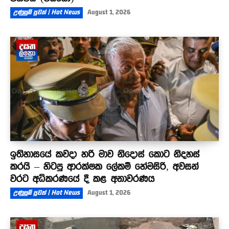
උණුසුම් පුවත් | Hot News
August 1, 2026
ඉතිහාසයේ කවදා හරි මාව නිදොස් කොට නිදහස්
කරයි – හිටපු ආරක්ෂක ලේකම් හේමසිරි, අවසන්
වරට අධිකරණයේ දී කළ අනාවරණය
උණුසුම් පුවත් | Hot News
August 1, 2026