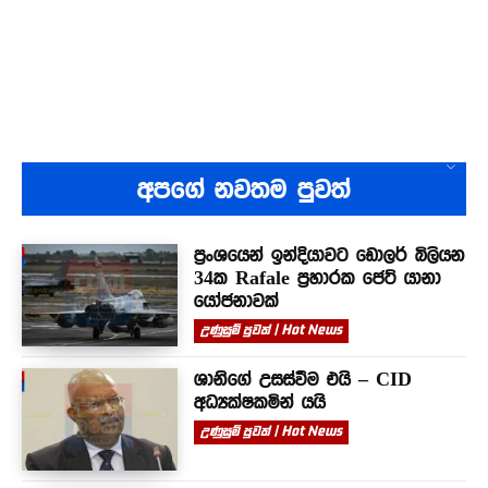
අපගේ නවතම පුවත්
ප්‍රංශයෙන් ඉන්දියාවට ඩොලර් බිලියන
34ක Rafale ප්‍රහාරක ජෙට් යානා
යෝජනාවක්
උණුසුම් පුවත් | Hot News
ශානිගේ උසස්වීම එයි – CID
අධ්‍යක්ෂකමින් යයි
උණුසුම් පුවත් | Hot News