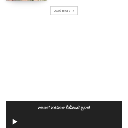
Load more
අපගේ නවතම වීඩියෝ පුවත්