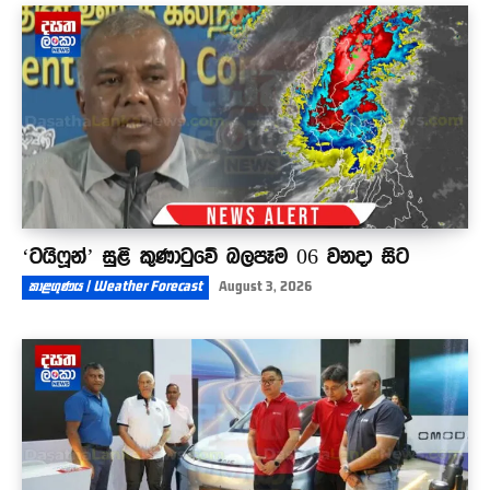
‘ටයිෆූන්’ සුළි කුණාටුවේ බලපෑම 06 වනදා සිට
කාළගුණය | Weather Forecast
August 3, 2026