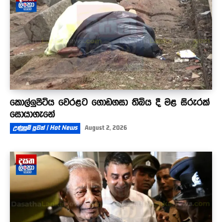
කොල්ලුපිටිය වෙරළට ගොඩගසා තිබිය දී මළ සිරුරක්
සොයාගැනේ
උණුසුම් පුවත් | Hot News
August 2, 2026