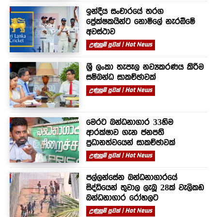
ඉන්දීය සංචාරයේ තරග
ප්‍රේක්ෂකයින්ට නොමිලේ නැරඹීමේ
අවස්ථාව
උණුසුම් පුවත් | Hot News
ශ්‍රී ලංකා තැපෑල නව්‍යකරණය කිරීම
සම්බන්ධ සාකච්ඡාවක්
උණුසුම් පුවත් | Hot News
මෙරට බන්ධනාගාර 33හිම
ආරක්ෂාව ගැන ජනපති
ප්‍රධානත්වයෙන් සාකච්ඡාවක්
උණුසුම් පුවත් | Hot News
පල්ලන්සේන බන්ධනාගාරයේ
සිද්ධියෙන් තුවාල ලැබූ 28ක් වැලිකඩ
බන්ධනාගාර රෝහලට
උණුසුම් පුවත් | Hot News