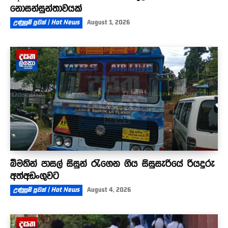
නොසන්සුන්තාවයක්
උණුසුම් පුවත් | Hot News
August 1, 2026
බීමතින් පාසල් සිසුන් රැගෙන ගිය සිසුසැරියේ රියදුරු
අත්අඩංගුවට
උණුසුම් පුවත් | Hot News
August 4, 2026