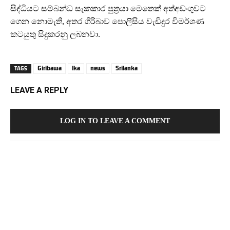
සිද්ධියට සම්බන්ධ සැකකාර පුත්‍රයා මෙතෙක් අත්අඩංගුවට
ගෙන නොමැති, අතර ගිරිබාව පොලීසිය වැඩිදුර විමර්ශණ
කටයුතු සිදුකරනු ලබනවා.
Giribawa
lka
news
Srilanka
TAGS
LEAVE A REPLY
LOG IN TO LEAVE A COMMENT