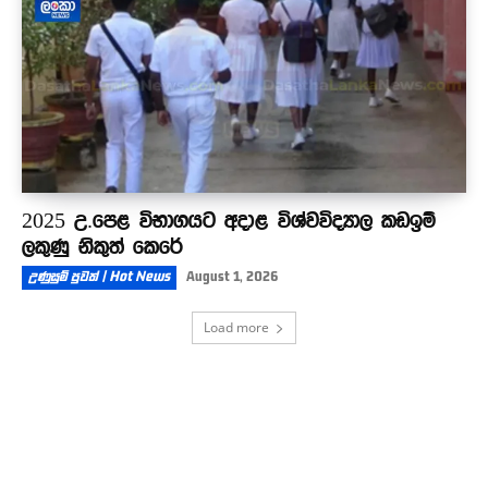
2025 උ.පෙළ විභාගයට අදාළ විශ්වවිද්‍යාල කඩඉම්
ලකුණු නිකුත් කෙරේ
උණුසුම් පුවත් | Hot News
August 1, 2026
Load more