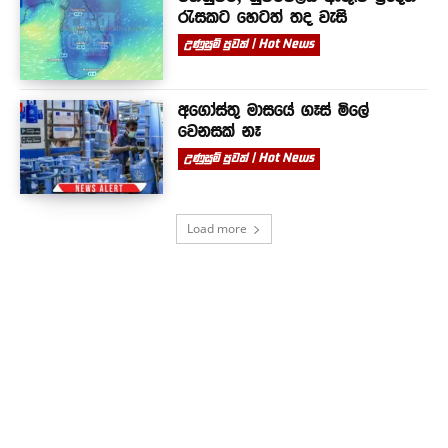
රැසකට හෙටත් තද වැසි
උණුසුම් පුවත් | Hot News
අගෝස්තු මාසයේ ගෑස් මිලේ
වෙනසක් නෑ
උණුසුම් පුවත් | Hot News
Load more