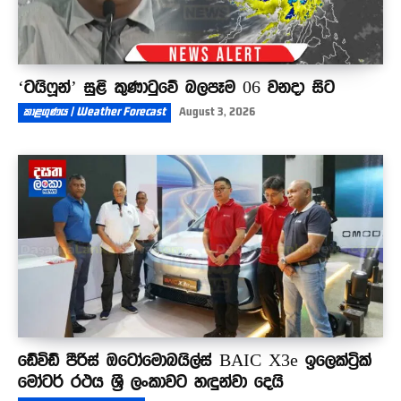
‘ටයිෆූන්’ සුළි කුණාටුවේ බලපෑම 06 වනදා සිට
කාළගුණය | Weather Forecast
August 3, 2026
ඩේවිඩ් පීරිස් ඔටෝමොබයිල්ස් BAIC X3e ඉලෙක්ට්‍රික්
මෝටර් රථය ශ්‍රී ලංකාවට හඳුන්වා දෙයි