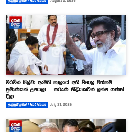
උණුසුම් පුවත් | Hot News
August 2, 2026
මර්වින් සිල්වා ඇමති කාලයේ අති විශාල වත්කම්
ප්‍රමාණයක් උපයලා – තරුණ නිළියකටත් ලක්ෂ ගණන්
දීලා
උණුසුම් පුවත් | Hot News
July 31, 2026