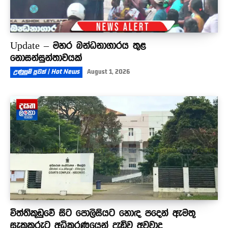
Update – මහර බන්ධනාගාරය තුළ
නොසන්සුන්තාවයක්
උණුසුම් පුවත් | Hot News
August 1, 2026
විත්තිකූඩුවේ සිට පොලිසියට හොඳ පදෙන් ඇමතූ
සැකකරුට අධිකරණයෙන් දැඩිව අවවාද