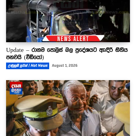
Update – රාගම පොලිස් බල ප්‍රදේශයට ඇඳිරි නීතිය
පනවයි (වීඩියෝ)
උණුසුම් පුවත් | Hot News
August 1, 2026