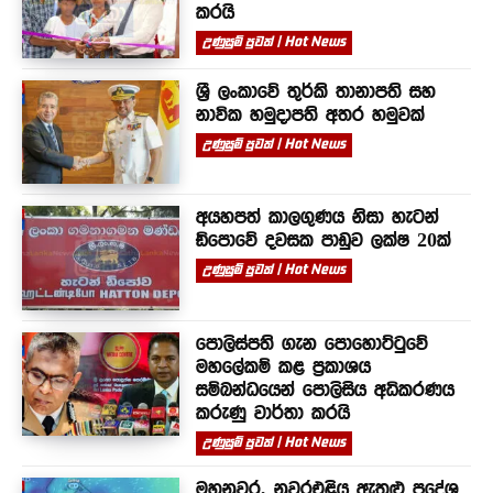
කරයි
උණුසුම් පුවත් | Hot News
ශ්‍රී ලංකාවේ තුර්කි තානාපති සහ
නාවික හමුදාපති අතර හමුවක්
උණුසුම් පුවත් | Hot News
අයහපත් කාලගුණය නිසා හැටන්
ඩිපොවේ දවසක පාඩුව ලක්ෂ 20ක්
උණුසුම් පුවත් | Hot News
පොලිස්පති ගැන පොහොට්ටුවේ
මහලේකම් කළ ප්‍රකාශය
සම්බන්ධයෙන් පොලිසිය අධිකරණය
කරුණු වාර්තා කරයි
උණුසුම් පුවත් | Hot News
මහනුවර, නුවරඑළිය ඇතුළු ප්‍රදේශ