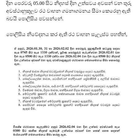
දින පෙරවරු 05.00 සිට නිදහස් දින උත්සවය අවසන් වන තුරු
අවස්ථානුකූලව රථ වාහන ගමනාගමනය සීමා කෙරෙනු ඇති
බවයි පොලිසිය පවසන්නේ.
පොලිසිය නිවේදනය කර ඇති රථ වාහන සැලැස්ම පහතින්,