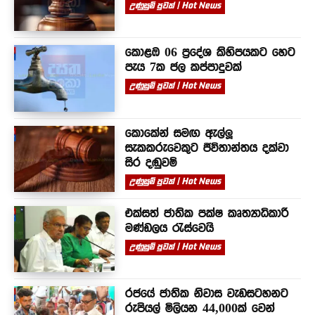
උණුසුම් පුවත් | Hot News
කොළඹ 06 ප්‍රදේශ කිහිපයකට හෙට
පැය 7ක ජල කප්පාදුවක්
උණුසුම් පුවත් | Hot News
කොකේන් සමඟ ඇල්ලූ
සැකකරුවෙකුට ජීවිතාන්තය දක්වා
සිර දඬුවම්
උණුසුම් පුවත් | Hot News
එක්සත් ජාතික පක්ෂ කෘත්‍යාධිකාරී
මණ්ඩලය රැස්වෙයි
උණුසුම් පුවත් | Hot News
රජයේ ජාතික නිවාස වැඩසටහනට
රුපියල් මිලියන 44,000ක් වෙන්