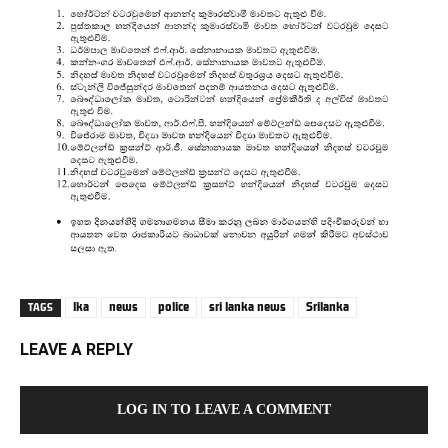
lka
news
police
sri lanka news
Srilanka
TAGS
LEAVE A REPLY
LOG IN TO LEAVE A COMMENT