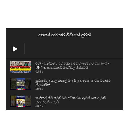
අපගේ නවතම වීඩියෝ පුවත්
රනිල් කලිසමට අත්දෙක දාගෙන ගැම්මට එන හැටි -
UNP කෘත්‍යාධිකාරි මණ්ඩල රැස්වෙයි
02:54
සූරුවෙලා යාල කැලේ මැද සිංදු දාගෙන නටපු වනජීවී
නිලධාරින්
00:43
කාදිනල් හිමි හමුවීමට අධිකරණ ඇමති සහ ඇමති
නලින්ද ගිය හැටි
00:59
අපේ ජනාධිපතිතුමාගේ ආර්යාව බිම ඉඳගෙන බණ
අහන හැටි
00:40