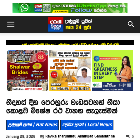
කුඩු සල්ලිවලින් බැංකුත් නොමඟ යැවූ ජිෆ්රි මොහොමඩ් රිමාන්ඩ්
නිදහස් දින පෙරහුරු වැඩසටහන් නිසා
කොළඹ විශේෂ රථ වාහන සැලැස්මක්
උණුසුම් පුවත් | Hot News
දේශීය පුවත් | Local News
By
Kavika Tharunindu Ashirwad Gamarathne
January 29, 2026
0