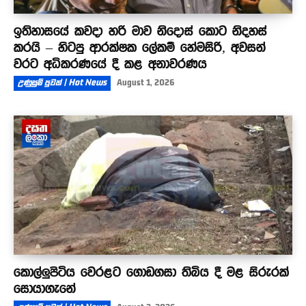
ඉතිහාසයේ කවදා හරි මාව නිදොස් කොට නිදහස්
කරයි – හිටපු ආරක්ෂක ලේකම් හේමසිරි, අවසන්
වරට අධිකරණයේ දී කළ අනාවරණය
උණුසුම් පුවත් | Hot News
August 1, 2026
කොල්ලුපිටිය වෙරළට ගොඩගසා තිබිය දී මළ සිරුරක්
සොයාගැනේ