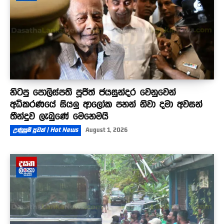
හිටපු පොලිස්පති පූජිත් ජයසුන්දර වෙනුවෙන්
අධිකරණයේ සියලු ආලෝක පහන් නිවා දමා අවසන්
තීන්දුව ලැබුණේ මෙහෙමයි
උණුසුම් පුවත් | Hot News
August 1, 2026