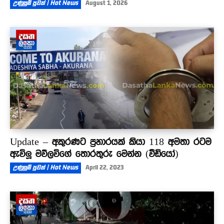
උණුසුම් පුවත් | Hot News
August 1, 2026
Update – අකුරණට ප්‍රහාරයක් කියා 118 අමතා රටම
ඇවිලූ මව්ලවිගේ තොරතුරු මෙන්න (වීඩියෝ)
උණුසුම් පුවත් | Hot News
April 22, 2023