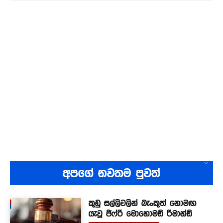
අපගේ නවතම පුවත්
කුඩු සල්ලිවලින් බැංකුත් නොමඟ
යැවූ ජිෆ්රි මොහොමඩ් රිමාන්ඩ්