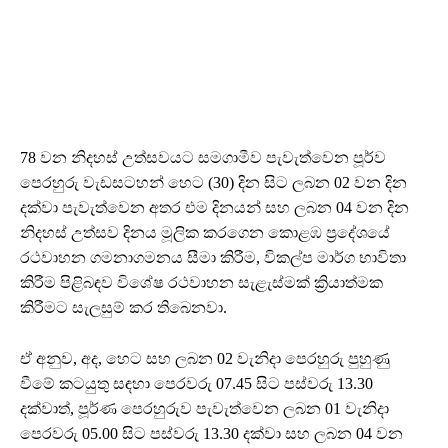
78 වන නිදහස් උත්සවයට සමගාමීව පැවැත්වෙන පූර්ව
පෙරහුරු වැඩසටහන් හෙට (30) දින සිට ලබන 02 වන දින
දක්වා පැවැත්වෙන අතර එම දිනයන් සහ ලබන 04 වන දින
නිදහස් උත්සව දිනය මූලික කරගෙන කොළඹ ප්‍රදේශයේ
රථවාහන ගමනාගමනය සීමා කිරීම, විකල්ප මාර්ග භාවිතා
කිරීම පිළිබඳව විශේෂ රථවාහන සැළැස්මක් ක්‍රියාත්මක
කිරීමට සැලසුම් කර තිබෙනවා.
ඒ අනුව, අද, හෙට සහ ලබන 02 වැනිදා පෙරහුරු පුහුණු
වීමේ කටයුතු සඳහා පෙරවරු 07.45 සිට පස්වරු 13.30
දක්වාත්, පූර්ණ පෙරහුරුව පැවැත්වෙන ලබන 01 වැනිදා
පෙරවරු 05.00 සිට පස්වරු 13.30 දක්වා සහ ලබන 04 වන