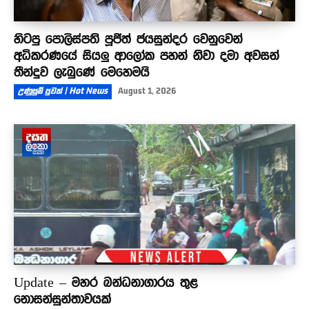
හිටපු පොලිස්පති පූජිත් ජයසුන්දර වෙනුවෙන්
අධිකරණයේ සියලු ආලෝක පහන් නිවා දමා අවසන්
තීන්දුව ලැබුණේ මෙහෙමයි
උණුසුම් පුවත් | Hot News
August 1, 2026
Update – මහර බන්ධනාගාරය තුළ
නොසන්සුන්තාවයක්