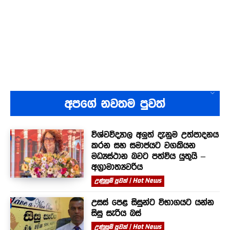
අපගේ නවතම පුවත්
විශ්වවිද්‍යාල අලුත් දැනුම උත්පාදනය
කරන සහ සමාජයට වගකියන
මධ්‍යස්ථාන බවට පත්විය යුතුයි –
අග්‍රාමාත්‍යවරිය
උණුසුම් පුවත් | Hot News
උසස් පෙළ සිසුන්ට විභාගයට යන්න
සිසු සැරිය බස්
උණුසුම් පුවත් | Hot News