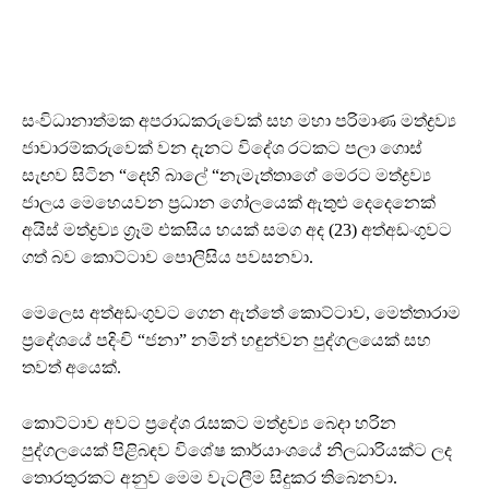
සංවිධානාත්මක අපරාධකරුවෙක් සහ මහා පරිමාණ මත්ද්‍රව්‍ය
ජාවාරම්කරුවෙක් වන දැනට විදේශ රටකට පලා ගොස්
සැඟව සිටින “දෙහි බාලේ “නැමැත්තාගේ මෙරට මත්ද්‍රව්‍ය
ජාලය මෙහෙයවන ප්‍රධාන ගෝලයෙක් ඇතුළු දෙදෙනෙක්
අයිස් මත්ද්‍රව්‍ය ග්‍රෑම් එකසිය හයක් සමග අද (23) අත්අඩංගුවට
ගත් බව කොට්ටාව පොලිසිය පවසනවා.
මෙලෙස අත්අඩංගුවට ගෙන ඇත්තේ කොට්ටාව, මෙත්තාරාම
ප්‍රදේශයේ පදිංචි “ජනා” නමින් හඳුන්වන පුද්ගලයෙක් සහ
තවත් අයෙක්.
කොට්ටාව අවට ප්‍රදේශ රැසකට මත්ද්‍රව්‍ය බෙදා හරින
පුද්ගලයෙක් පිළිබඳව විශේෂ කාර්යාංශයේ නිලධාරියක්ට ලද
තොරතුරකට අනුව මෙම වැටලීම සිදුකර තිබෙනවා.