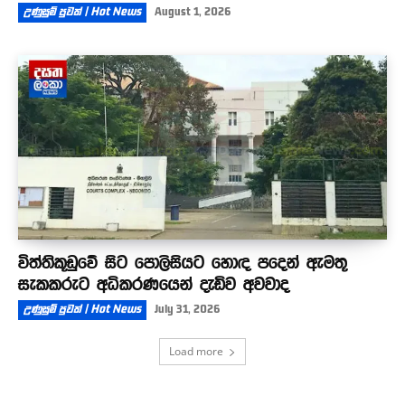
උණුසුම් පුවත් | Hot News
August 1, 2026
විත්තිකූඩුවේ සිට පොලිසියට හොඳ පදෙන් ඇමතූ
සැකකරුට අධිකරණයෙන් දැඩිව අවවාද
උණුසුම් පුවත් | Hot News
July 31, 2026
Load more