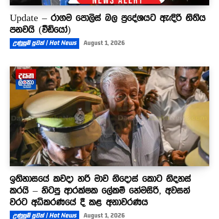
Update – රාගම පොලිස් බල ප්‍රදේශයට ඇඳිරි නීතිය
පනවයි (වීඩියෝ)
උණුසුම් පුවත් | Hot News
August 1, 2026
ඉතිහාසයේ කවදා හරි මාව නිදොස් කොට නිදහස්
කරයි – හිටපු ආරක්ෂක ලේකම් හේමසිරි, අවසන්
වරට අධිකරණයේ දී කළ අනාවරණය
උණුසුම් පුවත් | Hot News
August 1, 2026