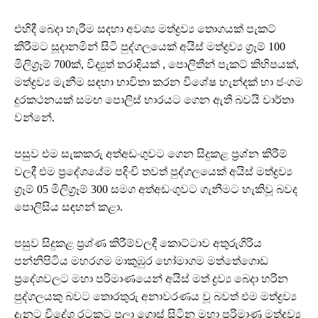
එහිදී බෙදා හැරීම සදහා අවශ්‍ය මත්ද්‍රව්‍ය තොගයක් පැකට්
කිරීමට සූදානමින් සිටි පුද්ගලයෙක් අයිස් මත්ද්‍රව්‍ය ග්‍රෑම් 100
මිලිග්‍රෑම් 700ක්, විද්‍යුත් තරාදියක් , පොලිතීන් පැකට් කිහිපයක්,
මත්ද්‍රව්‍ය මැනීම සඳහා භාවිතා කරන විශේෂ හැන්දක් හා ජංගම
දුරකථනයක් සමඟ පොලිස් භාරයට ගෙන ඇති බවයි වාර්තා
වන්නේ.
පසුව එම සැකකරු අත්අඩංගුවට ගෙන සිදුකළ ප්‍රශ්න කිරීම්
වලදී එම ප්‍රදේශයේම පදිංචි තවත් පුද්ගලයෙක් අයිස් මත්ද්‍රව්‍ය
ග්‍රෑම් 05 මිලිග්‍රෑම් 300 සමග අත්අඩංගුවට ගැනීමට හැකිවූ බවද
පොලිසිය සඳහන් කළා.
පසුව සිදුකළ ප්‍රශ්ණ කිරීම්වලදී කොට්ටාව අතුරුගිරිය
පන්නිපිටිය මහරගම මාකුඹුර හෝමාගම මත්තේගොඩ
ප්‍රදේශවලට මහා පරිමාණයෙන් අයිස් මත් ද්‍රව්‍ය බෙදා හරින
පුද්ගලයකු බවට තොරතුරු අනාවරණය වූ බවත් එම මත්ද්‍රව්‍ය
දැනට විදේශ රටකට පලා ගොස් සිටින මහා පරිමාණ මත්ද්‍රව්‍ය