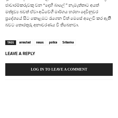
ජාවාරම්කරුවකු වන “දෙහි බාලේ ” නැමැත්තාට අයත්
මත්ද්‍රව්‍ය බවත් ඒවා අධිවේගී මාර්ගය හරහා දෙවිනුවර
ප්‍රදේශයේ සිට කොළඹට රැගෙන විත් මෙසේ අලෙවි කර ඇතිි
බවට තොරතුරු අනාවරණය වී තිබෙනවා.
arrested
news
police
Srilanka
TAGS
LEAVE A REPLY
LOG IN TO LEAVE A COMMENT