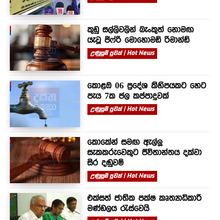
කුඩු සල්ලිවලින් බැංකුත් නොමඟ
යැවූ ජිෆ්රි මොහොමඩ් රිමාන්ඩ්
උණුසුම් පුවත් | Hot News
කොළඹ 06 ප්‍රදේශ කිහිපයකට හෙට
පැය 7ක ජල කප්පාදුවක්
උණුසුම් පුවත් | Hot News
කොකේන් සමඟ ඇල්ලූ
සැකකරුවෙකුට ජීවිතාන්තය දක්වා
සිර දඬුවම්
උණුසුම් පුවත් | Hot News
එක්සත් ජාතික පක්ෂ කෘත්‍යාධිකාරී
මණ්ඩලය රැස්වෙයි