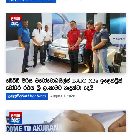
ඩේවිඩ් පීරිස් ඔටෝමොබයිල්ස් BAIC X3e ඉලෙක්ට්‍රික්
මෝටර් රථය ශ්‍රී ලංකාවට හඳුන්වා දෙයි
උණුසුම් පුවත් | Hot News
August 1, 2026