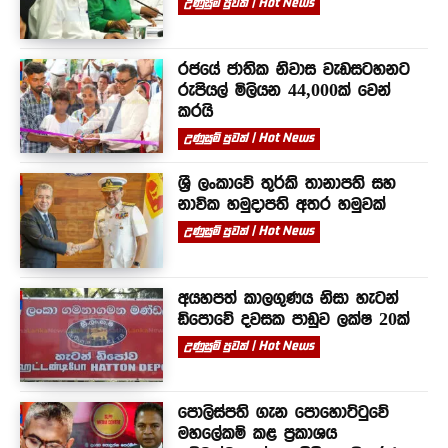
උණුසුම් පුවත් | Hot News
රජයේ ජාතික නිවාස වැඩසටහනට
රුපියල් මිලියන 44,000ක් වෙන්
කරයි
උණුසුම් පුවත් | Hot News
ශ්‍රී ලංකාවේ තුර්කි තානාපති සහ
නාවික හමුදාපති අතර හමුවක්
උණුසුම් පුවත් | Hot News
අයහපත් කාලගුණය නිසා හැටන්
ඩිපොවේ දවසක පාඩුව ලක්ෂ 20ක්
උණුසුම් පුවත් | Hot News
පොලිස්පති ගැන පොහොට්ටුවේ
මහලේකම් කළ ප්‍රකාශය