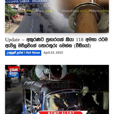
Update – අකුරණට ප්‍රහාරයක් කියා 118 අමතා රටම
ඇවිලූ මව්ලවිගේ තොරතුරු මෙන්න (වීඩියෝ)
උණුසුම් පුවත් | Hot News
April 22, 2023