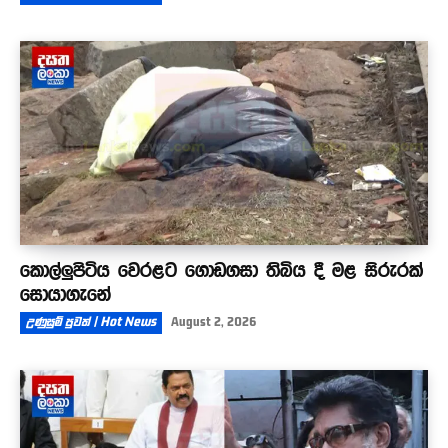
කොල්ලුපිටිය වෙරළට ගොඩගසා තිබිය දී මළ සිරුරක්
සොයාගැනේ
උණුසුම් පුවත් | Hot News
August 2, 2026