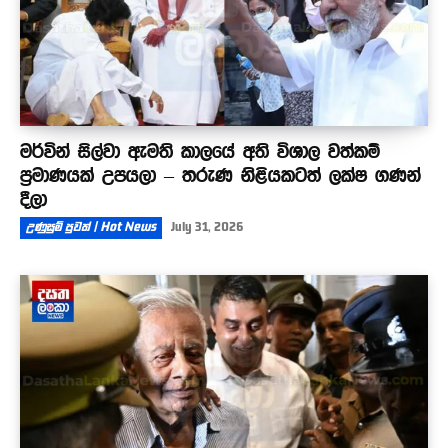
මර්වින් සිල්වා ඇමති කාලයේ අති විශාල වත්කම්
ප්‍රමාණයක් උපයලා – තරුණ නිළියකටත් ලක්ෂ ගණන්
දීලා
උණුසුම් පුවත් | Hot News
July 31, 2026