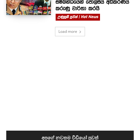
සම්බන්ධයෙන් පොලිසිය අධිකරණය
කරුණු වාර්තා කරයි
උණුසුම් පුවත් | Hot News
Load more
අපගේ නවතම වීඩියෝ පුවත්