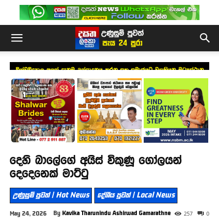
විශ්වවිද්‍යාල අලුත් දැනුම උත්පාදනය කරන සහ සමාජයට වගකියන මධ්‍යස්ථාන
බවට පත්විය යුතුයි – අග්‍රාමාත්‍යවරිය
දෙහි බාලේගේ අයිස් විකුණූ ගෝලයන්
දෙදෙනෙක් මාට්ටු
උණුසුම් පුවත් | Hot News
දේශීය පුවත් | Local News
By
Kavika Tharunindu Ashirwad Gamarathne
May 24, 2026
257
0