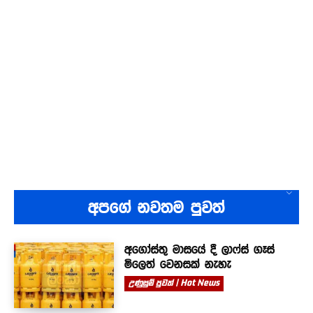
අපගේ නවතම පුවත්
අගෝස්තු මාසයේ දී ලාෆ්ස් ගෑස්
මිලෙත් වෙනසක් නැහැ
උණුසුම් පුවත් | Hot News