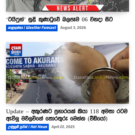
‘ටයිෆූන්’ සුළි කුණාටුවේ බලපෑම 06 වනදා සිට
කාළගුණය | Weather Forecast
August 3, 2026
Update – අකුරණට ප්‍රහාරයක් කියා 118 අමතා රටම
ඇවිලූ මව්ලවිගේ තොරතුරු මෙන්න (වීඩියෝ)
උණුසුම් පුවත් | Hot News
April 22, 2023