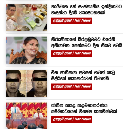
තායිවාන තේ සංස්කෘතිය ඉන්දියාවට
හඳුන්වා දීමේ වැඩසටහනක්
උණුසුම් පුවත් | Hot News
හිරුණිකාගේ සිරදඬුවමට එරෙහි
අභියාචන පෙත්සමට දින නියම වෙයි
උණුසුම් පුවත් | Hot News
චීන ජාතිකයා අවසන් ගමන් යැවූ
සිද්ධියේ සැකකරුවන් රිමාන්ඩ්
උණුසුම් පුවත් | Hot News
ජාතික කසළ කළමනාකරණය
සම්බන්ධයෙන් විශේෂ සාකච්ඡාවක්
උණුසුම් පුවත් | Hot News