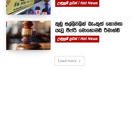
උණුසුම් පුවත් | Hot News
කුඩු සල්ලිවලින් බැංකුත් නොමඟ
යැවූ ජිෆ්රි මොහොමඩ් රිමාන්ඩ්
උණුසුම් පුවත් | Hot News
Load more