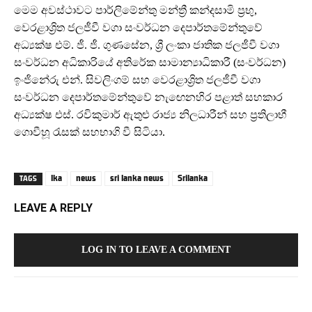
මෙම අවස්ථාවට පාර්ලිමේන්තු මන්ත්‍රී කන්දසාමි ප්‍රභු,
වෙරළාශ්‍රිත ජලජීවී වගා සංවර්ධන දෙපාර්තමේන්තුවේ
අධ්‍යක්ෂ එම්. ජී. ජී. ගුණසේන, ශ්‍රී ලංකා ජාතික ජලජීවී වගා
සංවර්ධන අධිකාරියේ අතිරේක සාමාන්‍යාධිකාරී (සංවර්ධන)
ඉංජිනේරු එන්. සිවලිංගම් සහ වෙරළාශ්‍රිත ජලජීවී වගා
සංවර්ධන දෙපාර්තමේන්තුවේ නැඟෙනහිර පළාත් සහකාර
අධ්‍යක්ෂ එස්. රවිකුමාර් ඇතුළු රාජ්‍ය නිලධාරීන් සහ ප්‍රතිලාභී
ගොවීහූ රැසක් සහභාගි වී සිටියා.
lka
news
sri lanka news
Srilanka
TAGS
LEAVE A REPLY
LOG IN TO LEAVE A COMMENT