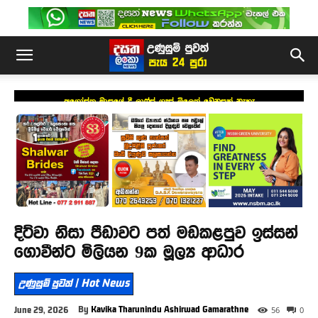
අගෝස්තු මාසයේ දී ලාෆ්ස් ගෑස් මිලෙත් වෙනසක් නැහැ
දිට්වා නිසා පීඩාවට පත් මඩකළපුව ඉස්සන්
ගොවීන්ට මිලියන 9ක මූල්‍ය ආධාර
උණුසුම් පුවත් | Hot News
By
Kavika Tharunindu Ashirwad Gamarathne
June 29, 2026
56
0