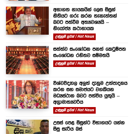
අනාගත නායකයින් ලෙස සිසුන්
නීතියට ගරු කරන තැනැත්තන්
බවට පත්වීම අත්‍යවශ්‍යයි –
නියෝජ්‍ය කථානායක
උණුසුම් පුවත් | Hot News
සත්ත්ව සංශෝධන පනත් කෙටුම්පත
සංශෝධන රහිතව සම්මතයි
උණුසුම් පුවත් | Hot News
විශ්වවිද්‍යාල අලුත් දැනුම උත්පාදනය
කරන සහ සමාජයට වගකියන
මධ්‍යස්ථාන බවට පත්විය යුතුයි –
අග්‍රාමාත්‍යවරිය
උණුසුම් පුවත් | Hot News
උසස් පෙළ සිසුන්ට විභාගයට යන්න
සිසු සැරිය බස්