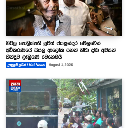
හිටපු පොලිස්පති පූජිත් ජයසුන්දර වෙනුවෙන්
අධිකරණයේ සියලු ආලෝක පහන් නිවා දමා අවසන්
තීන්දුව ලැබුණේ මෙහෙමයි
උණුසුම් පුවත් | Hot News
August 1, 2026