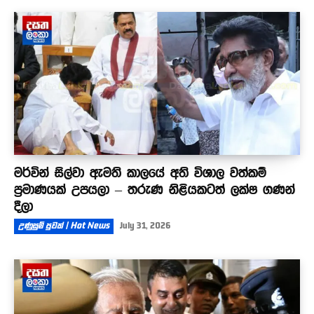
මර්වින් සිල්වා ඇමති කාලයේ අති විශාල වත්කම්
ප්‍රමාණයක් උපයලා – තරුණ නිළියකටත් ලක්ෂ ගණන්
දීලා
උණුසුම් පුවත් | Hot News
July 31, 2026