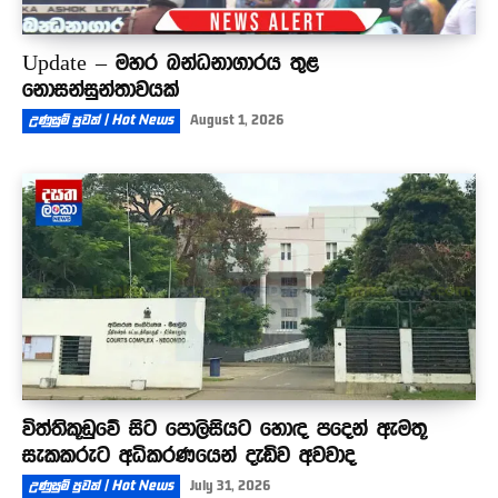
Update – මහර බන්ධනාගාරය තුළ
නොසන්සුන්තාවයක්
උණුසුම් පුවත් | Hot News
August 1, 2026
විත්තිකූඩුවේ සිට පොලිසියට හොඳ පදෙන් ඇමතූ
සැකකරුට අධිකරණයෙන් දැඩිව අවවාද
උණුසුම් පුවත් | Hot News
July 31, 2026