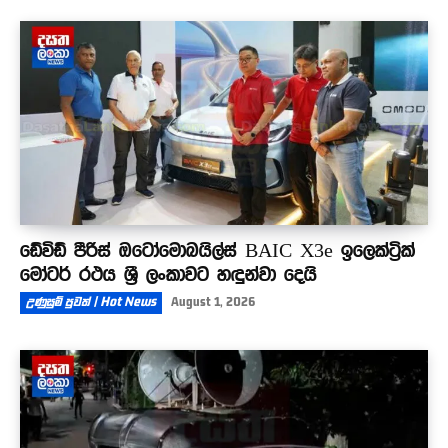
ඩේවිඩ් පීරිස් ඔටෝමොබයිල්ස් BAIC X3e ඉලෙක්ට්‍රික්
මෝටර් රථය ශ්‍රී ලංකාවට හඳුන්වා දෙයි
උණුසුම් පුවත් | Hot News
August 1, 2026