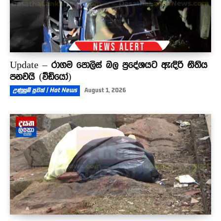
Update – රාගම පොලිස් බල ප්‍රදේශයට ඇඳිරි නීතිය
පනවයි (වීඩියෝ)
උණුසුම් පුවත් | Hot News
August 1, 2026