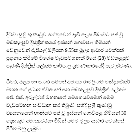
දිට්වා සුළි කුණාටුව හේතුවෙන් දැඩි ලෙස පීඩාවට පත් වූ
මඩකළපුව දිස්ත්‍රික්කයේ ඉස්සන් ගොවිපළ හිමියන්
වෙනුවෙන් රුපියල් මිලියන 9.55ක මූල්‍ය ආධාර චෙක්පත්
ප්‍රදානය කිරීමේ විශේෂ වැඩසටහනක් ඊයේ (28) මඩකළපුව
පැරණි දිස්ත්‍රික් ලේකම් කාර්යාල ශ්‍රවණාගාරයේදී පැවැත්වුණා.
ධීවර, ජලජ හා සාගර සම්පත් අමාත්‍ය රාමලිංගම් චන්ද්‍රසේකර්
මහතාගේ ප්‍රධානත්වයෙන් සහ මඩකළපුව දිස්ත්‍රික් ලේකම්
ජේ. එස්. අරුල්රාජ් මහතාගේ මෙහෙයවීමෙන් මෙම
වැඩසටහන සංවිධාන කර තිබුණි. එහිදී සුළි කුණාටු
ව්‍යසනයෙන් හානියට පත් වූ ඉස්සන් ගොවිපළ හිමියන් 30
දෙනකුට අමාත්‍යවරයා විසින් මෙම මූල්‍ය ආධාර චෙක්පත්
පිරිනමනු ලැබුවා.