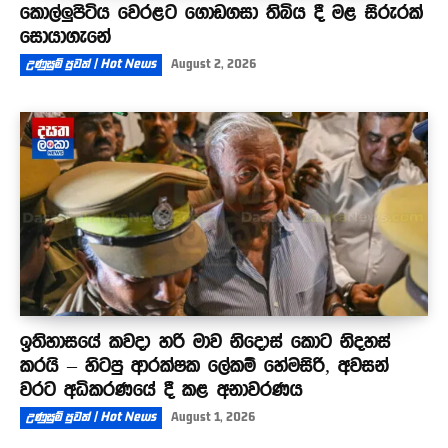
කොල්ලුපිටිය වෙරළට ගොඩගසා තිබිය දී මළ සිරුරක්
සොයාගැනේ
උණුසුම් පුවත් | Hot News
August 2, 2026
ඉතිහාසයේ කවදා හරි මාව නිදොස් කොට නිදහස්
කරයි – හිටපු ආරක්ෂක ලේකම් හේමසිරි, අවසන්
වරට අධිකරණයේ දී කළ අනාවරණය
උණුසුම් පුවත් | Hot News
August 1, 2026