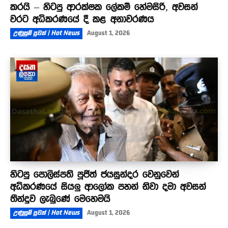
කරයි – හිටපු ආරක්ෂක ලේකම් හේමසිරි, අවසන්
වරට අධිකරණයේ දී කළ අනාවරණය
උණුසුම් පුවත් | Hot News
August 1, 2026
හිටපු පොලිස්පති පූජිත් ජයසුන්දර වෙනුවෙන්
අධිකරණයේ සියලු ආලෝක පහන් නිවා දමා අවසන්
තීන්දුව ලැබුණේ මෙහෙමයි
උණුසුම් පුවත් | Hot News
August 1, 2026