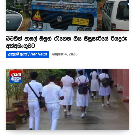
බීමතින් පාසල් සිසුන් රැගෙන ගිය සිසුසැරියේ රියදුරු
අත්අඩංගුවට
උණුසුම් පුවත් | Hot News
August 4, 2026