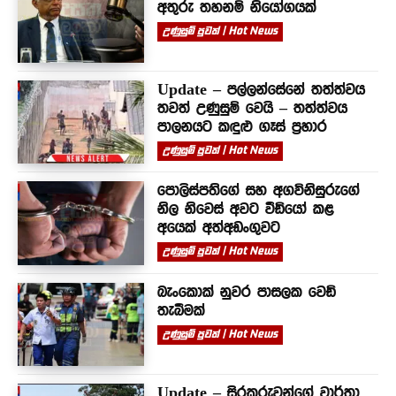
අතුරු තහනම් නියෝගයක්
උණුසුම් පුවත් | Hot News
Update – පල්ලන්සේනේ තත්ත්වය
තවත් උණුසුම් වෙයි – තත්ත්වය
පාලනයට කඳුළු ගෑස් ප්‍රහාර
උණුසුම් පුවත් | Hot News
පොලිස්පතිගේ සහ අගවිනිසුරුගේ
නිල නිවෙස් අවට වීඩියෝ කළ
අයෙක් අත්අඩංගුවට
උණුසුම් පුවත් | Hot News
බැංකොක් නුවර පාසලක වෙඩි
තැබීමක්
උණුසුම් පුවත් | Hot News
Update – සිරකරුවන්⁣ගේ වාර්තා