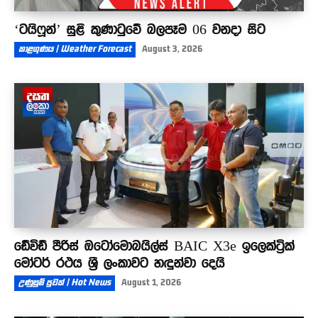
‘ටයිෆූන්’ සුළි කුණාටුවේ බලපෑම 06 වනදා සිට
කාළගුණය | Weather Forecast
August 3, 2026
ඩේවිඩ් පීරිස් ඔටෝමොබයිල්ස් BAIC X3e ඉලෙක්ට්‍රික්
මෝටර් රථය ශ්‍රී ලංකාවට හඳුන්වා දෙයි
උණුසුම් පුවත් | Hot News
August 1, 2026