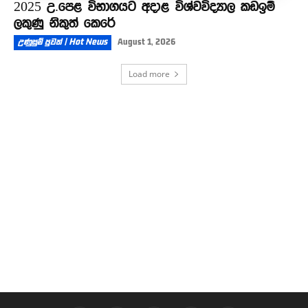
2025 උ.පෙළ විභාගයට අදාළ විශ්වවිද්‍යාල කඩඉම්
ලකුණු නිකුත් කෙරේ
උණුසුම් පුවත් | Hot News
August 1, 2026
Load more