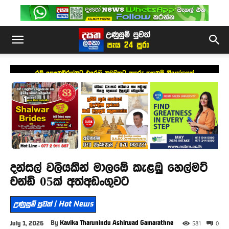
රවි සෙනෙවිරත්නට එරෙහි නඩුවකට අතුරු තහනම් නියෝගයක්
දන්සල් වලියකින් මාලඹේ කැළඹු හෙල්මට්
චන්ඩි 05ක් අත්අඩංගුවට
උණුසුම් පුවත් | Hot News
By
Kavika Tharunindu Ashirwad Gamarathne
July 1, 2026
581
0