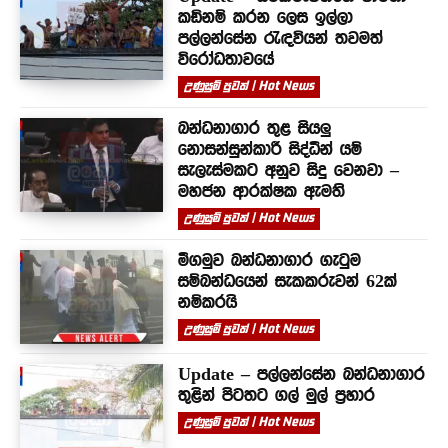
කඩිනම් කරන ලෙස ඉල්ලා
පල්ලන්සේන රැඳවියන් තවමත්
විරෝධතාවයේ
උණුසුම් පුවත් | Hot News
බන්ධනාගාර තුළ සියලු
නොසන්සුන්කාරී සිද්ධීන් යම්
සැලැස්මකට අනුව සිදු වෙනවා –
මහජන ආරක්ෂක ඇමති
උණුසුම් පුවත් | Hot News
මීගමුව බන්ධනාගාර ගැටුම
සම්බන්ධයෙන් සැකකරුවන් 62ක්
නම්කරයි
උණුසුම් පුවත් | Hot News
Update – පල්ලන්සේන බන්ධනාගාර
තුළින් පිටතට ගල් මුල් ප්‍රහාර
උණුසුම් පුවත් | Hot News