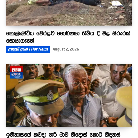
කොල්ලුපිටිය වෙරළට ගොඩගසා තිබිය දී මළ සිරුරක්
සොයාගැනේ
උණුසුම් පුවත් | Hot News
August 2, 2026
ඉතිහාසයේ කවදා හරි මාව නිදොස් කොට නිදහස්