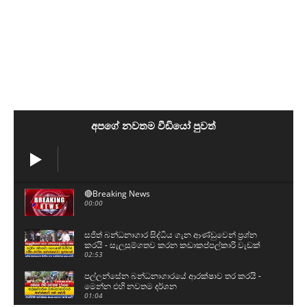
අපගේ නවතම වීඩියෝ පුවත්
🔴Breaking News
00:00
සජිත් බන්ධනාගාර සිද්ධිය ගැන ආණ්ඩුවෙන් ප්‍රශ්න
කරයි - සැලසුම්ගතව කරන කඩාකප්පල්කාරි වැඩක්
02:53
පල්ලන්සේන බන්ධනාගාරයේ ආරක්ෂාව තර කරයි -
මෙන්න එහි නවතම දර්ශන
01:04