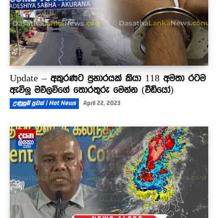
Update – අකුරණට ප්‍රහාරයක් කියා 118 අමතා රටම
ඇවිලූ මව්ලවිගේ තොරතුරු මෙන්න (වීඩියෝ)
උණුසුම් පුවත් | Hot News
April 22, 2023