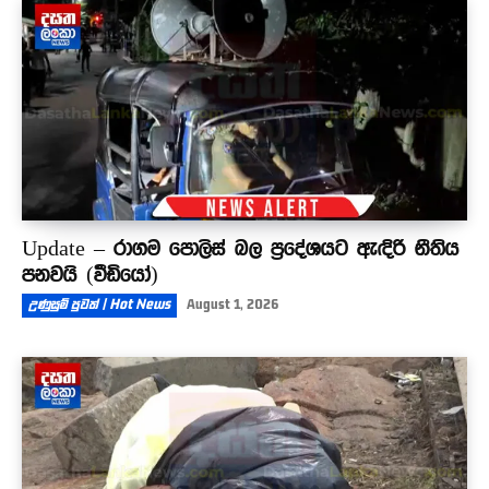
Update – රාගම පොලිස් බල ප්‍රදේශයට ඇඳිරි නීතිය
පනවයි (වීඩියෝ)
උණුසුම් පුවත් | Hot News
August 1, 2026