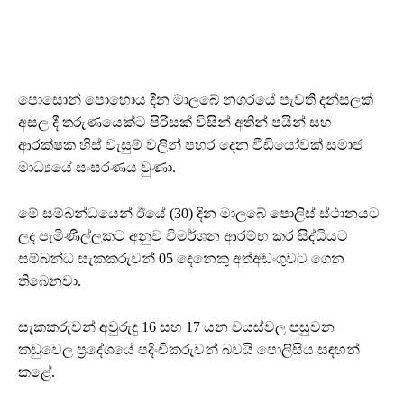
පොසොන් පොහොය දින මාලබේ නගරයේ පැවති දන්සලක්
අසල දී තරුණයෙක්ට පිරිසක් විසින් අතින් පයින් සහ
ආරක්ෂක හිස් වැසුම් වලින් පහර දෙන වීඩියෝවක් සමාජ
මාධ්‍යයේ සංසරණය වුණා.
මේ සම්බන්ධයෙන් ඊයේ (30) දින මාලබේ පොලිස් ස්ථානයට
ලද පැමිණිල්ලකට අනුව විමර්ශන ආරම්භ කර සිද්ධියට
සම්බන්ධ සැකකරුවන් 05 දෙනෙකු අත්අඩංගුවට ගෙන
තිබෙනවා.
සැකකරුවන් අවුරුදු 16 සහ 17 යන වයස්වල පසුවන
කඩුවෙල ප්‍රදේශයේ පදිංචිකරුවන් බවයි පොලිසිය සඳහන්
කළේ.