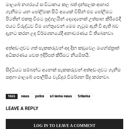
මාලබේ නගරයේ සංවිධානය කල බත් දන්සලක ආහාර
ගැනීමට යන පෝලිමක සිටි අයෙක් විසින් එම පෝලිමට
පිටතින් එකතු වීමට පුද්ගලයින් දෙදෙනෙක් උත්සාහ කිරීමේදී
එයට විරුද්ධව වීම හේතුවෙන් මෙම ගැටුම ඇති වී ඇති බව
දැනට කරන ලද විර්මශනයේදී අනාවරණය වී තිබෙනවා.
අත්අඩංගුවට ගත් සැකකරුවන් අද දින කඩුවෙල මහේස්ත්‍රාත්
අධිකරණය වෙත ඉදිරිපත් කිරීමට නියමිතයි.
සිද්ධියට සම්බන්ධ අනෙක් සැකකරුවන් අත්අඩංගුවට ගැනීම
සඳහා මාලබේ පොලිසිය වැඩිදුර විමර්ශන සිදු කරනවා.
news
police
sri lanka news
Srilanka
TAGS
LEAVE A REPLY
LOG IN TO LEAVE A COMMENT