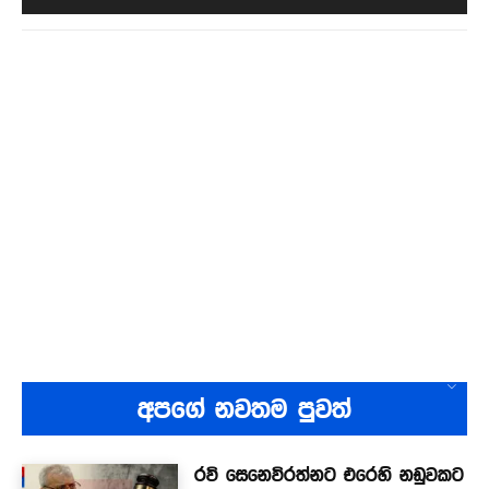
අපගේ නවතම පුවත්
රවි සෙනෙවිරත්නට එරෙහි නඩුවකට