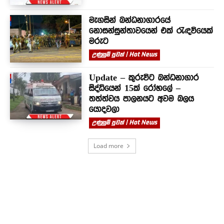
මැගසින් බන්ධනාගාරයේ
නොසන්සුන්තාවයෙන් එක් රැඳවියෙක්
මරුට
උණුසුම් පුවත් | Hot News
Update – කුරුවිට බන්ධනාගාර
සිද්ධියෙන් 15ක් රෝහලේ –
තත්ත්වය පාලනයට අවම බලය
යොදවලා
උණුසුම් පුවත් | Hot News
Load more