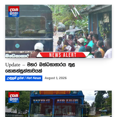
Update – මහර බන්ධනාගාරය තුළ
නොසන්සුන්තාවයක්
උණුසුම් පුවත් | Hot News
August 1, 2026