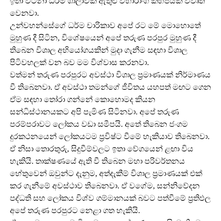
ඉතා වටිනා ධර්ම ශාලාවක් ඇතුළු විහාරාංග කිහිපයක් විවෘත
වෙනවා.
උන්වහන්සේගේ ධර්ම චාරිකාව අපේ රට මේ මොහොතේ
මුහුණ දී සිටින, විශේෂයෙන් අපේ තරුණ පරපුර මුහුණ දී
තිබෙන විශාල අභියෝගයකින් මුදා ගැනීම සඳහා විශාල
පිටිවහලක් වන බව මම විශ්වාස කරනවා.
වත්මන් තරුණ පරපුරට අවස්ථා විශාල ප්‍රමාණයක් නිර්මාණය
වී තිබෙනවා. ඒ අවස්ථා තමන්ගේ ජීවිතය යහපත් මඟට ගෙන
ඒම සඳහා තෝරා ගන්නේ කොහොමද කියන
සන්ධිස්ථානයකට අපි පැමිණ සිටිනවා. අපේ තරුණ
පරම්පරාවට ලෝකය වඩා සමීපයි. අතේ තිබෙන ජංගම
දුරකථනයෙන් ලෝකයටම ප්‍රවිෂ්ට වීමේ හැකියාව තිබෙනවා.
ඒ නිසා තොරතුරු, සිදුවීම්වලට ඉතා වේගයෙන් ළඟා විය
හැකියි. තාක්ෂණයේ ඇති වී තිබෙන මහා පරිවර්තනය
හේතුවෙන් ඔවුන්ට දැනුම, අත්දැකීම් විශාල ප්‍රමාණයක් එක්
කර ගැනීමේ අවස්ථාව තිබෙනවා. ඒ වගේම, සන්නිවේදන
පද්ධති සහ ලෝකය විශ්ව ගම්මානයක් බවට පත්වීමේ ප්‍රතිඵල
අපේ තරුණ පරපුරට නෙළා ගත හැකියි.