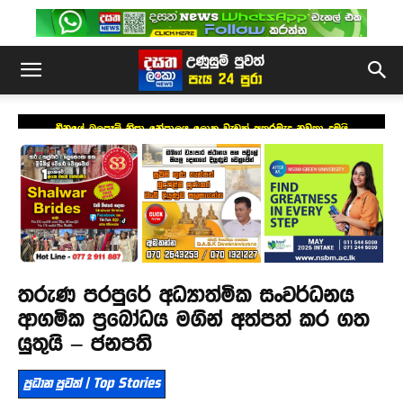
චීනයේ බලපෑම් නිසා නේපාලය ලොකු වැඩක් අතරමැද නවතා දමයි
තරුණ පරපුරේ අධ්‍යාත්මික සංවර්ධනය
ආගමික ප්‍රබෝධය මගින් අත්පත් කර ගත
යුතුයි – ජනපති
ප්‍රධාන පුවත් | Top Stories