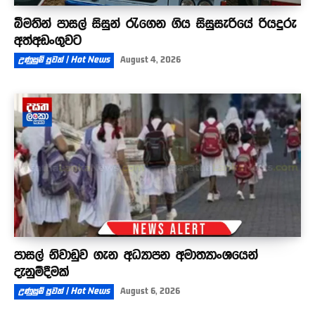
බීමතින් පාසල් සිසුන් රැගෙන ගිය සිසුසැරියේ රියදුරු
අත්අඩංගුවට
උණුසුම් පුවත් | Hot News
August 4, 2026
පාසල් නිවාඩුව ගැන අධ්‍යාපන අමාත්‍යාංශයෙන්
දැනුම්දීමක්
උණුසුම් පුවත් | Hot News
August 6, 2026