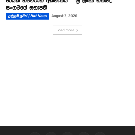
නායක හිමිවරුන් අකමැතියි – ශ්‍රී ලංකා නීතිඥ
සංගමයේ සභාපති
උණුසුම් පුවත් | Hot News
August 3, 2026
Load more