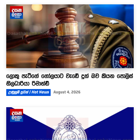
ලොකු පැටීගේ ගෝලයාට වැඩේ දුන් බව කියන පොලිස්
නිලධාරියා රිමාන්ඩ්
උණුසුම් පුවත් | Hot News
August 4, 2026