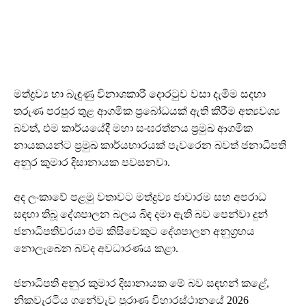
මත්ද්‍රව්‍ය හා බැඳුණු විනාශකාරී දොරටුව වසා දැමීම සදහා
තරුණ පරපුර තුළ ආගමික ප්‍රබෝධයක් ඇති කිරීම අත්‍යවශ්‍ය
බවත්, එම කාර්යයේදී මහා සංඝරත්නය ප්‍රමුඛ ආගමික
නායකයන්ට ප්‍රමුඛ කාර්යභාරයක් පැවරෙන බවත් ජනාධිපති
අනුර කුමාර දිසානායක පවසනවා.
අද ලංකාවේ පළමු වතාවට මත්ද්‍රව්‍ය ජාවාරම සහ අපරාධ
සඳහා තිබූ දේශපාලන බලය බිඳ දමා ඇති බව පෙන්වා දුන්
ජනාධිපතිවරයා එම කිසිවෙකුට දේශපාලන අනුග්‍රහය
නොලැබෙන බවද අවධාරණය කළා.
ජනාධිපති අනුර කුමාර දිසානායක මේ බව සඳහන් කළේ,
නිකවැරටිය ගනේවැව පුරාණ විහාරස්ථානයේ 2026