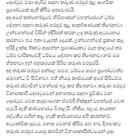
දොරටුව වසා තැබීම සදහා තරුණ පරපුර තුළ ආගමික
ප්‍රබෝධයක් ඇති කිරීම අත්‍යවශ්‍යයි.
අද අපේ කත්නෝරුවේ හිමිපාණන් වහන්සේගේ ධර්ම
දේශනා සඳහා තරුණ පරපුර තුළ ආකර්ෂණයක් තිබෙනවා.
උන්වහන්සේ විසින් ඉදිරිපත් කරන ලද කරුණු අධ්‍යයනය
කරනවා. එය ඉතා වැදගත් දෙයක්. උන්වහන්සේ ප්‍රකාශ කළ
පරිදි ලක්ෂ 35කට ආසන්න ප්‍රමාණයකට මෑත කාලයේ තම
ධර්ම චාරිකාවේදී ධර්මය දේශනා කර තිබෙනවා නම් මම
හිතනවා ඉන් බහුතරයක් පිරිස තරුණ පරපුරයි.
අද තරුණ පරපුර පන්සල සමග, ධර්මය සමග ප්‍රබෝධවත්ව
සම්බන්ධ වී සිටිනවා. එහි නියමු කාර්යයක් අපේ සිරිධම්ම
තරුණ ස්වාමීන් වහන්සේ ඉටු කර තිබෙනවා. තරුණ පරපුර
විනාශකාරී දොරටුවෙන් අනාගතය සඳහා ප්‍රවිෂ්ට වන
දොරටුව වෙත කැඳවාගෙන ඒමේදී භික්ෂුන් වහන්සේ වෙත
පැවරී ඇති කාර්යභාරය විශාලයි. නීතිය, බලය, ආයතන
පද්ධතිය මගින් කළ හැකි කාර්යභාරය අපි කරන්නම්.
අධ්‍යාත්මික සුවය, මනස වෙනස් කිරීම සහ නව දිශාවකට
තරුණ පරපුර යොමු කරමින් විනාශකාරීත්වයෙන් මුදා