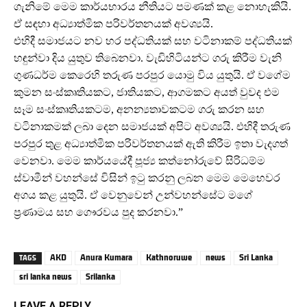
ගැනිමේ මෙම කාර්යභාරය නීතියට පමණක් කළ නොහැකියි.
ඒ සඳහා අධ්‍යාත්මික පරිවර්තනයක් අවශ්‍යයි.
එහිදී සමාජයට නව හර පද්ධතියක් සහ වටිනාකම් පද්ධතියක්
හඳුන්වා දිය යුතුව තිබෙනවා. වැඩිහිටියන්ට ගරු කිරීම වැනි
ගුණධර්ම කෙරෙහි තරුණ පරපුර යොමු විය යුතුයි. ඒ වගේම
කුමන සංස්කෘතියකට, ජාතියකට, ආගමකට අයත් වුවද එම
සෑම සංස්කෘතියකටම, අනන්‍යතාවකටම ගරු කරන සහ
වටිනාකමක් ලබා දෙන සමාජයක් අපිට අවශ්‍යයි. එහිදී තරුණ
පරපුර තුළ අධ්‍යාත්මික පරිවර්තනයක් ඇති කිරීම ඉතා වැදගත්
වෙනවා. මෙම කාර්යයේදී පූජ්‍ය කත්නෝරුවේ සිරිධම්ම
ස්වාමීන් වහන්සේ විසින් ඉටු කරනු ලබන මෙම මෙහෙවර
අගය කළ යුතුයි. ඒ වෙනුවෙන් උන්වහන්සේට මගේ
ප්‍රණාමය සහ ගෞරවය පුද කරනවා.”
AKD
Anura Kumara
Kathnoruwe
news
Sri Lanka
TAGS
sri lanka news
Srilanka
LEAVE A REPLY