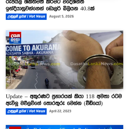
රුපියල ශක්තිමත් කිරීමට විදේශගත
ඉන්දියානුවන්ගෙන් ඩොලර් බිලියන 40.8ක්
උණුසුම් පුවත් | Hot News
August 5, 2026
Update – අකුරණට ප්‍රහාරයක් කියා 118 අමතා රටම
ඇවිලූ මව්ලවිගේ තොරතුරු මෙන්න (වීඩියෝ)
උණුසුම් පුවත් | Hot News
April 22, 2023