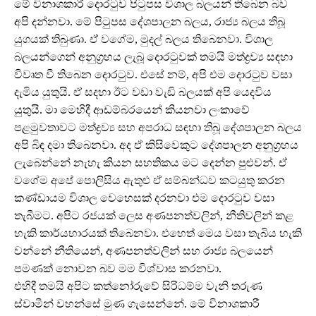
මේ විනාශකාරී දොරටුව පිටුපස විශාල බලයන් තිබෙන බව
අපි දන්නවා. මේ පිටුපස දේශපාලන බලය, රාජ්‍ය බලය තිබූ
යුගයක් තිබුණා. ඒ වගේම, මුදල් බලය තිබෙනවා. විශාල
බලයන්ගෙන් අනුග්‍රහය ලැබූ දොරටුවක් තමයි මත්ද්‍රව්‍ය සඳහා
විවෘත වී තිබෙන දොරටුව. එසේ නම්, අපි එම දොරටුව වසා
දැමිය යුතුයි. ඒ සදහා ඊට වඩා වැඩි බලයක් අපි යෙදවිය
යුතුයි. මා මෙහිදී ආඩම්බරයෙන් කියනවා ලංකාවේ
පළමුවතාවට මත්ද්‍රව්‍ය සහ අපරාධ සඳහා තිබූ දේශපාලන බලය
අපි බිඳ දමා තිබෙනවා. අද ඒ කිසිවෙකුට දේශපාලන අනුග්‍රහය
ලැබෙන්නේ නැහැ කියන සහතිකය මට දෙන්න පුළුවන්. ඒ
වගේම අපේ පොලිසිය ඇතුළු ඒ සම්බන්ධව කටයුතු කරන
කණ්ඩායම විශාල වෙහෙසක් දරනවා එම දොරටුව වසා
තැබීමට. අපිට රජයක් ලෙස අණපනත්වලින්, නීතිවලින් කළ
හැකි කාර්යභාරයක් තිබෙනවා. එහෙත් මෙය වසා තැබිය හැකි
වන්නේ නීතියෙන්, අණපනත්වලින් සහ රාජ්‍ය බලයෙන්
පමණක් නොවන බව මම විශ්වාස කරනවා.
එහිදී තමයි අපිට කත්නෝරුවේ සිරිධම්ම වැනි තරුණ
ස්වාමීන් වහන්සේ මුණ ගැසෙන්නේ. මේ විනාශකාරී