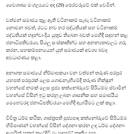
වෛශාඛ්‍ය මංගල්‍යයට අද (29) පෙරවරුවේ එක් වෙමින්.
වත්මන් සමාජය තුළ ඇති වටිනාකම් සැබෑ වටිනාකම්
නොවන බවත්, රටට නව හර පද්ධතියක් සහ වටිනාකම්
පද්ධතියක් හඳුන්වා දිය යුතුව තිබෙන බවත් මෙහිදී සඳහන් කළ
ජනාධිපතිවරයා, සියලු සංස්කෘතින්ට සහ අනන්‍යතාවලට ගරු
කරන, සහකම්පනයෙන් යුත් සමාජයක් අවශ්‍ය බවද
අවධාරණය කළා.
අනාගත සමාජයේ නිර්මාපකයා වන වත්මන් තරුණ පරපුර
යහපත් පරපුරක් ලෙස ගොඩනැඟීමේදී තරුණ භික්ෂුන්
වහන්සේ නමක් ලෙස පූජ්‍ය කත්නෝරුවේ සිරිධම්ම ස්වාමීන්
වහන්සේ විසින් ඉටු කරනු ලබන ශාසනික සහ සමාජයීය
මෙහෙවරද ජනාධිපතිවරයා මෙහිදී ඇගයීමට ලක් කළා.
විචිත්‍ර ධර්ම කථික, ශාස්ත්‍රපති පුජ්‍යපාද කත්නෝරුවේ සිරිධම්ම
හිමිපාණන් වහන්සේ විසින් දේශනා කරන ලද ධර්ම දේශනා
ඇසුරින් සකස් කළ“දිවි මං සදහම්” කෘතිය සහ