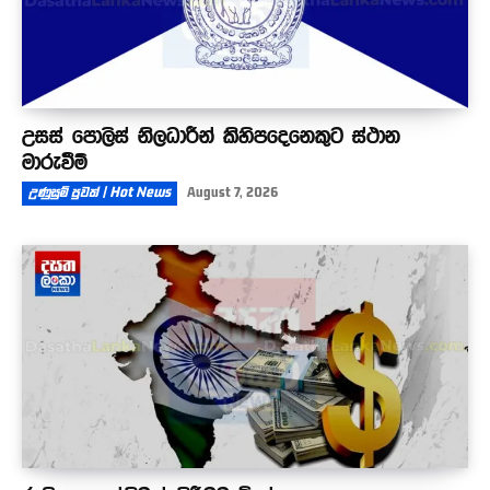
උසස් පොලිස් නිලධාරීන් කිහිපදෙනෙකුට ස්ථාන
මාරුවීම්
උණුසුම් පුවත් | Hot News
August 7, 2026