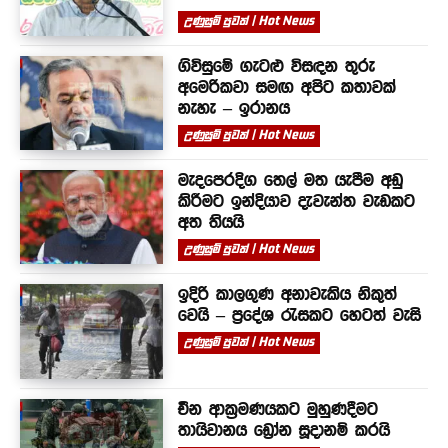
උණුසුම් පුවත් | Hot News
ගිවිසුමේ ගැටළු විසඳන තුරු
අමෙරිකවා සමඟ අපිට කතාවක්
නැහැ – ඉරානය
උණුසුම් පුවත් | Hot News
මැදපෙරදිග තෙල් මත යැපීම අඩු
කිරීමට ඉන්දියාව දැවැන්ත වැඩකට
අත තියයි
උණුසුම් පුවත් | Hot News
ඉදිරි කාලගුණ අනාවැකිය නිකුත්
වෙයි – ප්‍රදේශ රැසකට හෙටත් වැසි
උණුසුම් පුවත් | Hot News
චීන ආක්‍රමණයකට මුහුණදීමට
තායිවානය ඩ්‍රෝන සූදානම් කරයි