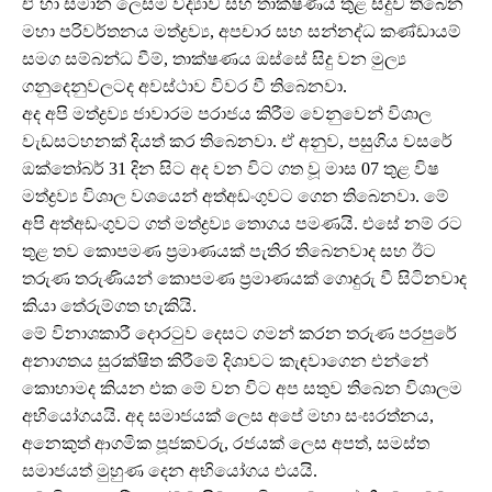
ඒ හා සමාන ලෙසම විද්‍යාව සහ තාක්ෂණය තුළ සිදුව තිබෙන
මහා පරිවර්තනය මත්ද්‍රව්‍ය, අපචාර සහ සන්නද්ධ කණ්ඩායම්
සමග සම්බන්ධ වීම්, තාක්ෂණය ඔස්සේ සිදු වන මුල්‍ය
ගනුදෙනුවලටද අවස්ථාව විවර වී තිබෙනවා.
අද අපි මත්ද්‍රව්‍ය ජාවාරම පරාජය කිරීම වෙනුවෙන් විශාල
වැඩසටහනක් දියත් කර තිබෙනවා. ඒ අනුව, පසුගිය වසරේ
ඔක්තෝබර් 31 දින සිට අද වන විට ගත වූ මාස 07 තුළ විෂ
මත්ද්‍රව්‍ය විශාල වශයෙන් අත්අඩංගුවට ගෙන තිබෙනවා. මේ
අපි අත්අඩංගුවට ගත් මත්ද්‍රව්‍ය තොගය පමණයි. එසේ නම් රට
තුළ තව කොපමණ ප්‍රමාණයක් පැතිර තිබෙනවාද සහ ඊට
තරුණ තරුණියන් කොපමණ ප්‍රමාණයක් ගොදුරු වී සිටිනවාද
කියා තේරුම්ගත හැකියි.
මේ විනාශකාරී දොරටුව දෙසට ගමන් කරන තරුණ පරපුරේ
අනාගතය සුරක්ෂිත කිරීමේ දිශාවට කැඳවාගෙන එන්නේ
කොහාමද කියන එක මේ වන විට අප සතුව තිබෙන විශාලම
අභියෝගයයි. අද සමාජයක් ලෙස අපේ මහා සංඝරත්නය,
අනෙකුත් ආගමික පූජකවරු, රජයක් ලෙස අපත්, සමස්ත
සමාජයත් මුහුණ දෙන අභියෝගය එයයි.