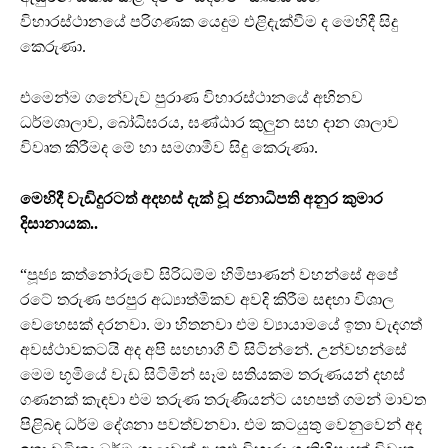
විහාරස්ථානයේ පරිගණක යෙදුම එළිදැක්වීම ද මෙහිදී සිදු
කෙරුණා.
එමෙන්ම ගනේවැව පුරාණ විහාරස්ථානයේ අභිනව
ධර්මශාලාව, බෝධිඝරය, ඝණ්ඨාර කුලුන සහ දාන ශාලාව
විවෘත කිරීමද මේ හා සමගාමීව සිදු කෙරුණා.
මෙහිදී වැඩිදුරටත් අදහස් දැක් වූ ජනාධිපති අනුර කුමාර
දිසානායක..
“පූජ්‍ය කත්නෝරුවේ සිරිධම්ම හිමිපාණන් වහන්සේ අපේ
රටේ තරුණ පරපුර අධ්‍යාත්මිකව අවදි කිරීම සඳහා විශාල
වෙහෙසක් දරනවා. මා හිතනවා එම ව්‍යායාමයේ ඉතා වැදගත්
අවස්ථාවකටයි අද අපි සහභාගී වී සිටින්නේ. උන්වහන්සේ
මෙම භූමියේ වැඩ සිටිමින් සෑම සතියකම තරුණයන් දහස්
ගණනක් කැඳවා එම තරුණ තරුණියන්ට යහපත් ගමන් මාවත
පිළිබඳ ධර්ම දේශනා පවත්වනවා. එම කටයුතු වෙනුවෙන් අද