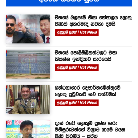
චීනයේ බලපෑම් නිසා නේපාලය ලොකු
වැඩක් අතරමැද නවතා දමයි
උණුසුම් පුවත් | Hot News
චීනයේ පොලිසිලිකන්වලට එපා
කියන්න ඉන්දියාව සැරසෙයි
උණුසුම් පුවත් | Hot News
බන්ධනාගාර දෙපාර්තමේන්තුවේ
ලොකු පුටුවකට නව පත්වීමක්
උණුසුම් පුවත් | Hot News
දැන් රටේ ලොකුම ප්‍රශ්න ගරු
විනිසුරුවන්ගේ විශ්‍රාම යාමේ වයස
වැඩි කිරීමයි – සජිත්