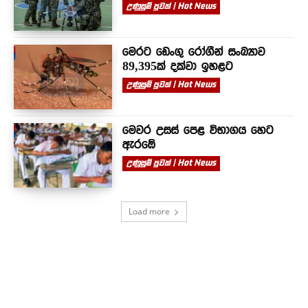
උණුසුම් පුවත් | Hot News
මෙරට ඩෙංගු රෝගීන් සංඛ්‍යාව
89,395ක් දක්වා ඉහළට
උණුසුම් පුවත් | Hot News
මෙවර උසස් පෙළ විභාගය හෙට
ඇරඹේ
උණුසුම් පුවත් | Hot News
Load more