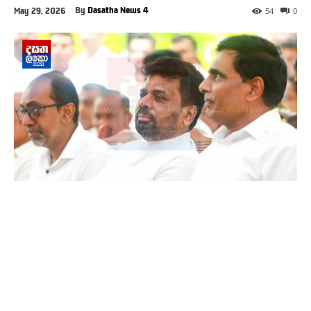
By
Dasatha News 4
May 29, 2026
54
0