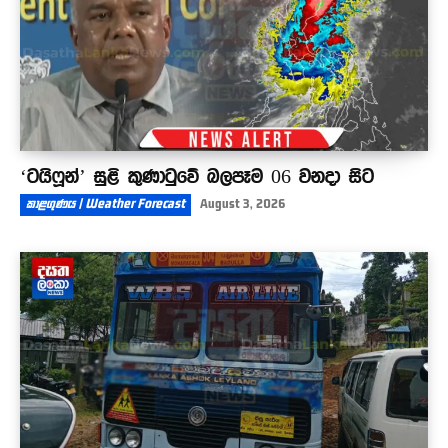
‘ටයිෆූන්’ සුළි කුණාටුවේ බලපෑම 06 වනදා සිට
කාළගුණය | Weather Forecast
August 3, 2026