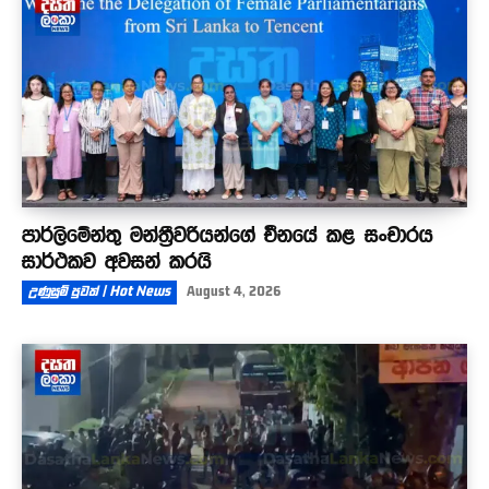
පාර්ලිමේන්තු මන්ත්‍රීවරියන්ගේ චීනයේ කළ සංචාරය
සාර්ථකව අවසන් කරයි
උණුසුම් පුවත් | Hot News
August 4, 2026