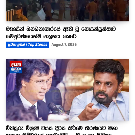
මැගසින් බන්ධනාගාරයේ ඇති වූ නොසන්සුන්තාව
සම්පූර්ණයෙන්ම පාලනය කෙරේ
ප්‍රධාන පුවත් | Top Stories
August 7, 2026
විනිසුරු විශ්‍රාම වයස දිර්ඝ කිරීමේ තීරණයට මහා