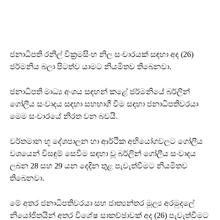
ජනාධිපති රනිල් වික්‍රමසිංහ නිල සංචාරයක් සඳහා අද (26)
ජර්මනිය බලා පිටත්ව යාමට නියමිතව තිබෙනවා.
ජනාධිපති මාධ්‍ය අංශය සඳහන් කළේ ජර්මනියේ බර්ලින්
ගෝලීය සංවාදය සඳහා සහභාගී වීම සඳහා ජනාධිපතිවරයා
මෙම සංචාරයේ නිරත වන බවයි.
වර්තමාන භූ දේශපාලන හා ආර්ථික අභියෝගවලට ගෝලීය
වශයෙන් විසඳුම් සෙවීම සඳහා වූ බර්ලින් ගෝලීය සංවාදය
ලබන 28 සහ 29 යන දෙදින තුළ පැවැත්වීමට නියමිතව
තිබෙනවා.
මේ අතර ජනාධිපතිවරයා සහ ජාත්‍යන්තර මූල්‍ය අරමුදලේ
නියෝජිතයින් අතර විශේෂ සාකච්ඡාවක් අද (26) පැවැත්වීමට