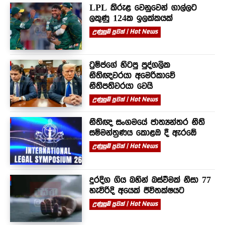
LPL කිරුළ වෙනුවෙන් ගාල්ලට
ලකුණු 124ක ඉලක්කයක්
උණුසුම් පුවත් | Hot News
ට්‍රම්ප්ගේ හිටපු පුද්ගලික
නීතිඥවරයා අමෙරිකාවේ
නීතිපතිවරයා වෙයි
උණුසුම් පුවත් | Hot News
නීතිඥ සංගමයේ ජාත්‍යන්තර නීති
සම්මන්ත්‍රණය කොළඹ දී ඇරඹේ
උණුසුම් පුවත් | Hot News
දුරදිග ගිය බහින් බස්වීමක් නිසා 77
හැවිරිදි අයෙක් ජීවිතක්ෂයට
උණුසුම් පුවත් | Hot News