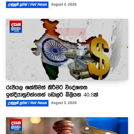
උණුසුම් පුවත් | Hot News
August 2, 2026
රුපියල ශක්තිමත් කිරීමට විදේශගත
ඉන්දියානුවන්ගෙන් ඩොලර් බිලියන 40.8ක්
උණුසුම් පුවත් | Hot News
August 5, 2026