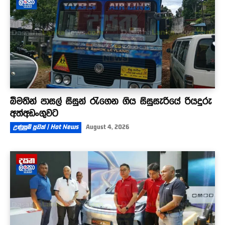
බීමතින් පාසල් සිසුන් රැගෙන ගිය සිසුසැරියේ රියදුරු
අත්අඩංගුවට
උණුසුම් පුවත් | Hot News
August 4, 2026