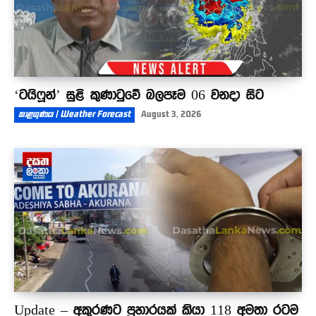
‘ටයිෆූන්’ සුළි කුණාටුවේ බලපෑම 06 වනදා සිට
කාළගුණය | Weather Forecast
August 3, 2026
Update – අකුරණට ප්‍රහාරයක් කියා 118 අමතා රටම