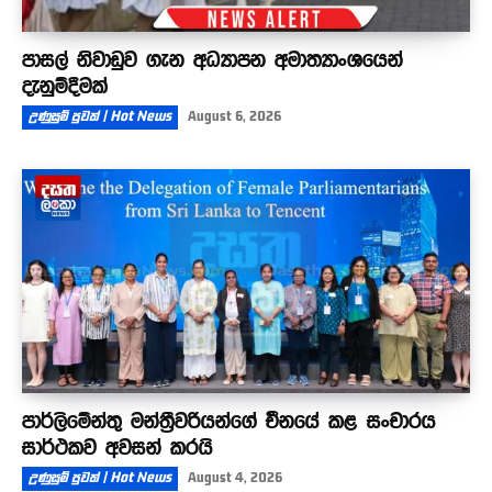
පාසල් නිවාඩුව ගැන අධ්‍යාපන අමාත්‍යාංශයෙන්
දැනුම්දීමක්
උණුසුම් පුවත් | Hot News
August 6, 2026
පාර්ලිමේන්තු මන්ත්‍රීවරියන්ගේ චීනයේ කළ සංචාරය
සාර්ථකව අවසන් කරයි
උණුසුම් පුවත් | Hot News
August 4, 2026