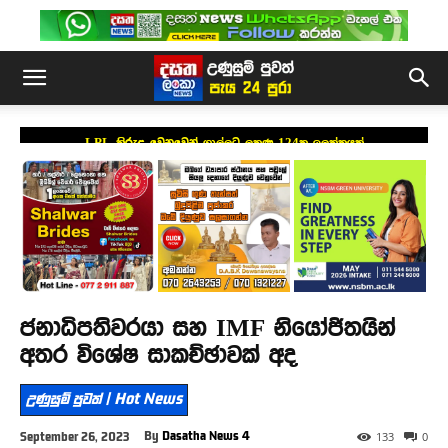
LPL කිරුළ වෙනුවෙන් ගාල්ලට ලකුණු 124ක ඉලක්කයක්
ජනාධිපතිවරයා සහ IMF නියෝජිතයින්
අතර විශේෂ සාකච්ඡාවක් අද
උණුසුම් පුවත් | Hot News
By
Dasatha News 4
September 26, 2023
133
0