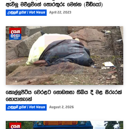
ඇවිලූ මව්ලවිගේ තොරතුරු මෙන්න (වීඩියෝ)
උණුසුම් පුවත් | Hot News
April 22, 2023
කොල්ලුපිටිය වෙරළට ගොඩගසා තිබිය දී මළ සිරුරක්
සොයාගැනේ
උණුසුම් පුවත් | Hot News
August 2, 2026