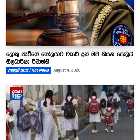
ලොකු පැටීගේ ගෝලයාට වැඩේ දුන් බව කියන පොලිස්
නිලධාරියා රිමාන්ඩ්
උණුසුම් පුවත් | Hot News
August 4, 2026