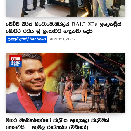
ඩේවිඩ් පීරිස් ඔටෝමොබයිල්ස් BAIC X3e ඉලෙක්ට්‍රික්
මෝටර් රථය ශ්‍රී ලංකාවට හඳුන්වා දෙයි
උණුසුම් පුවත් | Hot News
August 1, 2026
මහර බන්ධන්ගාරයේ සිද්ධිය හුදෙකලා සිදුවීමක්
නොවෙයි – නාමල් රාජපක්ෂ (වීඩියෝ)