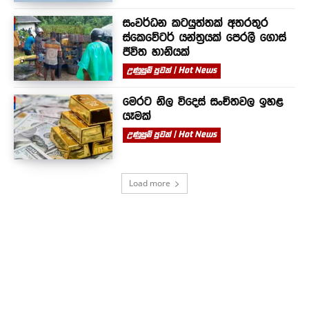
සංවර්ධන කටයුත්තක් අතරතුර
ස්කෙවේටර් යන්ත්‍රයක් පෙරලී ගොස්
ජීවිත හානියක්
උණුසුම් පුවත් | Hot News
මෙරට නිල විදෙස් සංචිතවල ඉහළ
යෑමක්
උණුසුම් පුවත් | Hot News
Load more