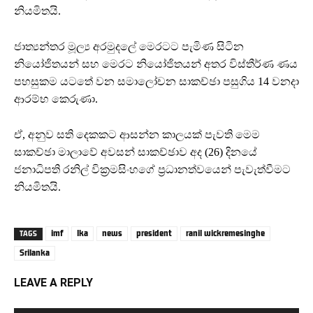
නියමිතයි.
ජාත්‍යන්තර මූල්‍ය අරමුදලේ මෙරටට පැමිණ සිටින
නියෝජිතයන් සහ මෙරට නියෝජිතයන් අතර විස්තීර්ණ ණය
පහසුකම යටතේ වන සමාලෝචන සාකච්ඡා පසුගිය 14 වනදා
ආරම්භ කෙරුණා.
ඒ, අනුව සති දෙකකට ආසන්න කාලයක් පැවති මෙම
සාකච්ඡා මාලාවේ අවසන් සාකච්ඡාව අද (26) දිනයේ
ජනාධිපති රනිල් වික්‍රමසිංහගේ ප්‍රධානත්වයෙන් පැවැත්වීමට
නියමිතයි.
imf
lka
news
president
ranil wickremesinghe
TAGS
Srilanka
LEAVE A REPLY