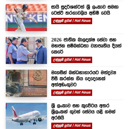
සායි සුදර්ශන්ටත් ශ්‍රී ලංකාව සමඟ
ටෙස්ට් තරගාවලිය අහිමි වෙයි
උණුසුම් පුවත් | Hot News
2026 ජාතික බාලදක්ෂ සේවා සහ
මහජන සම්බන්ධතා ව්‍යාපෘතිය දියත්
කෙරේ
උණුසුම් පුවත් | Hot News
මැගසින් බන්ධනාගාරයට මත්ද්‍රව්‍ය
විසි කරන්න ගිය දෙදෙනෙක්
අත්අඩංගුවට
උණුසුම් පුවත් | Hot News
ශ්‍රී ලංකාව සහ කුවේටය අතර
ශ්‍රීලංකන් ගුවන් සේවය යළි ගමන්
අරඹයි
උණුසුම් පුවත් | Hot News